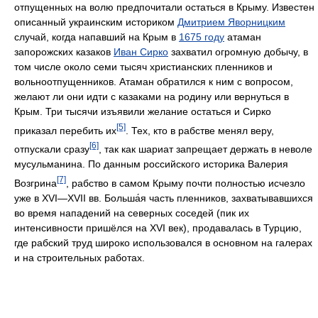
отпущенных на волю предпочитали остаться в Крыму. Известен
описанный украинским историком
Дмитрием Яворницким
случай, когда напавший на Крым в
1675 году
атаман
запорожских казаков
Иван Сирко
захватил огромную добычу, в
том числе около семи тысяч христианских пленников и
вольноотпущенников. Атаман обратился к ним с вопросом,
желают ли они идти с казаками на родину или вернуться в
Крым. Три тысячи изъявили желание остаться и Сирко
[5]
приказал перебить их
. Тех, кто в рабстве менял веру,
[6]
отпускали сразу
, так как шариат запрещает держать в неволе
мусульманина. По данным российского историка Валерия
[7]
Возгрина
, рабство в самом Крыму почти полностью исчезло
уже в XVI—XVII вв. Больша́я часть пленников, захватывавшихся
во время нападений на северных соседей (пик их
интенсивности пришёлся на XVI век), продавалась в Турцию,
где рабский труд широко использовался в основном на галерах
и на строительных работах.