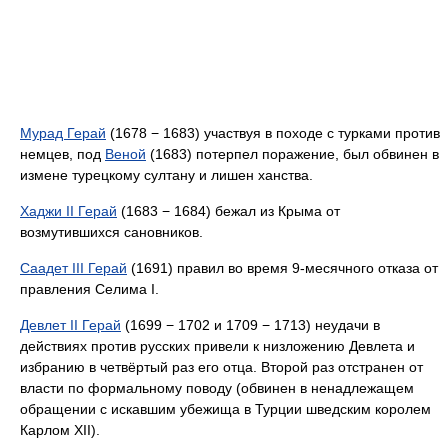
Мурад Герай
(1678 − 1683) участвуя в походе с турками против
немцев, под
Веной
(1683) потерпел поражение, был обвинен в
измене турецкому султану и лишен ханства.
Хаджи II Герай
(1683 − 1684) бежал из Крыма от
возмутившихся сановников.
Саадет III Герай
(1691) правил во время 9-месячного отказа от
правления Селима I.
Девлет II Герай
(1699 − 1702 и 1709 − 1713) неудачи в
действиях против русских привели к низложению Девлета и
избранию в четвёртый раз его отца. Второй раз отстранен от
власти по формальному поводу (обвинен в ненадлежащем
обращении с искавшим убежища в Турции шведским королем
Карлом XII).