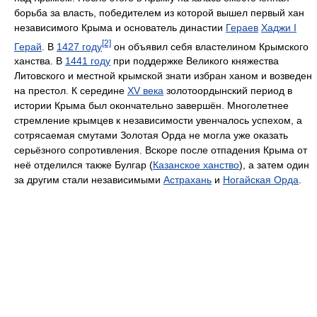
борьба за власть, победителем из которой вышел первый хан
независимого Крыма и основатель династии
Гераев
Хаджи I
[2]
Герай
. В
1427 году
он объявил себя властелином Крымского
ханства. В
1441 году
при поддержке Великого княжества
Литовского и местной крымской знати избран ханом и возведен
на престол. К середине
XV века
золотоордынский период в
истории Крыма был окончательно завершён. Многолетнее
стремление крымцев к независимости увенчалось успехом, а
сотрясаемая смутами Золотая Орда не могла уже оказать
серьёзного сопротивления. Вскоре после отпадения Крыма от
неё отделился также Булгар (
Казанское ханство
), а затем один
за другим стали независимыми
Астрахань
и
Ногайская Орда
.