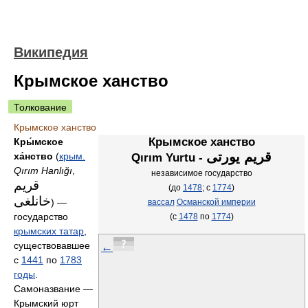
Википедия
Крымское ханство
Толкование
Крымское ханство
Крымское ханство
Кры́мское
قريم يورتى
ха́нство
(
крым.
Qırım Yurtu -
Qırım Hanlığı
,
независимое государство
قريم
(до
1478
; с
1774
)
خانلغى
‎) —
вассал
Османской империи
государство
(с
1478
по
1774
)
крымских татар
,
существовавшее
←
с
1441
по
1783
годы
.
Самоназвание —
Крымский юрт