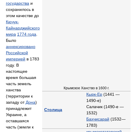
государства
и
сохранилось в
этом качестве до
Кючук-
Кайнарджийского
мира
1774 года
.
Было
аннексировано
Российской
империей
в 1783
году. В
настоящее
время большая
часть земель
Крымское Ханство в 1600 г.
ханства
Кырк-Ер
(1441 —
(территории к
1490-е)
западу от
Дона
)
Салачик (1490-е —
принадлежит
Столица
1532)
Украине, а
Бахчисарай
(1532—
оставшаяся
1783)
часть (земли к
крымскотатарский