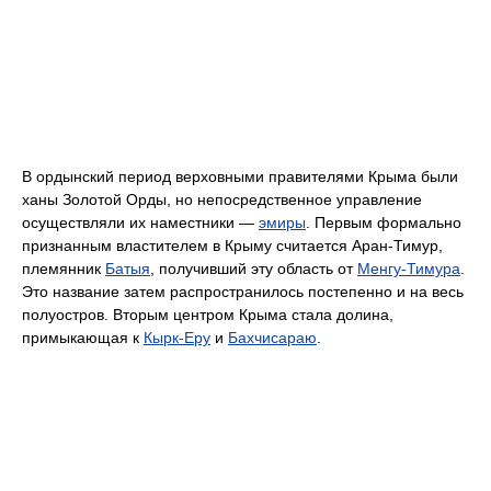
В ордынский период верховными правителями Крыма были
ханы Золотой Орды, но непосредственное управление
осуществляли их наместники —
эмиры
. Первым формально
признанным властителем в Крыму считается Аран-Тимур,
племянник
Батыя
, получивший эту область от
Менгу-Тимура
.
Это название затем распространилось постепенно и на весь
полуостров. Вторым центром Крыма стала долина,
примыкающая к
Кырк-Еру
и
Бахчисараю
.