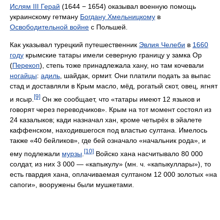
Ислям III Герай
(1644 − 1654) оказывал военную помощь
украинскому гетману
Богдану Хмельницкому
в
Освободительной войне
с Польшей.
Как указывал турецкий путешественник
Эвлия Челеби
в
1660
году
крымские татары имели северную границу у замка Ор
(
Перекоп
), степь тоже принадлежала хану, но там кочевали
ногайцы
:
адиль
, шайдак, ормит. Они платили подать за выпас
стад и доставляли в Крым масло, мёд, рогатый скот, овец, ягнят
[9]
и ясыр.
Он же сообщает, что «татары имеют 12 языков и
говорят через переводчиков». Крым на тот момент состоял из
24 казалыков; кади назначал хан, кроме четырёх в эйалете
каффенском, находившегося под властью султана. Имелось
также «40 бейликов», где бей означало «начальник рода», и
[10]
ему подлежали
мурзы
.
Войско хана насчитывало 80 000
солдат, из них 3 000 — «капыкулу» (мн. ч. «капыкуллары»), то
есть гвардия хана, оплачиваемая султаном 12 000 золотых «на
сапоги», вооружены были мушкетами.