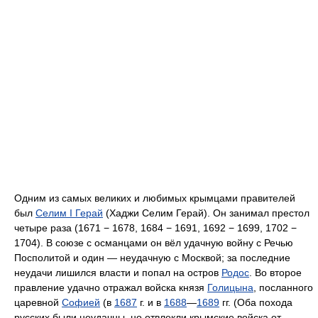
Одним из самых великих и любимых крымцами правителей
был
Селим I Герай
(Хаджи Селим Герай). Он занимал престол
четыре раза (1671 − 1678, 1684 − 1691, 1692 − 1699, 1702 −
1704). В союзе с османцами он вёл удачную войну с Речью
Посполитой и один — неудачную с Москвой; за последние
неудачи лишился власти и попал на остров
Родос
. Во второе
правление удачно отражал войска князя
Голицына
, посланного
царевной
Софией
(в
1687
г. и в
1688
—
1689
гг. (Оба похода
русских были неудачны, но отвлекли крымские войска от