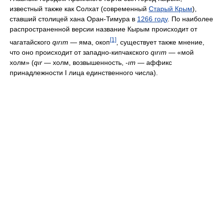
известный также как Солхат (современный
Старый Крым
),
ставший столицей хана Оран-Тимура в
1266 году
. По наиболее
распространенной версии название Кырым происходит от
[1]
чагатайского
qırım
— яма, окоп
, существует также мнение,
что оно происходит от западно-кипчакского
qırım
— «мой
холм» (
qır
— холм, возвышенность,
-ım
— аффикс
принадлежности I лица единственного числа).