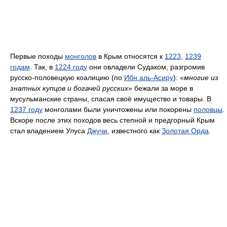
Первые походы
монголов
в Крым относятся к
1223
,
1239
годам
. Так, в
1224 году
они овладели Судаком, разгромив
русско-половецкую коалицию (по
Ибн аль-Асиру
): «
многие из
знатных купцов и богачей русских
» бежали за море в
мусульманские страны, спасая своё имущество и товары. В
1237 году
монголами были уничтожены или покорены
половцы
.
Вскоре после этих походов весь степной и предгорный Крым
стал владением Улуса
Джучи
, известного как
Золотая Орда
.