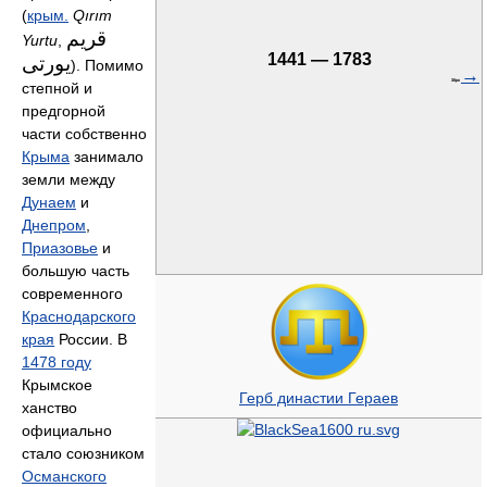
(
крым.
Qırım
قريم
Yurtu
,
1441 — 1783
يورتى
‎). Помимо
→
30px
степной и
предгорной
части собственно
Крыма
занимало
земли между
Дунаем
и
Днепром
,
Приазовье
и
большую часть
современного
Краснодарского
края
России. В
1478 году
Крымское
Герб династии Гераев
ханство
официально
стало союзником
Османского