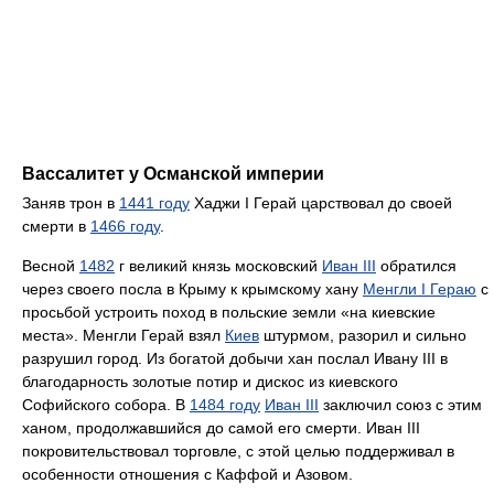
Вассалитет у Османской империи
Заняв трон в
1441 году
Хаджи I Герай царствовал до своей
смерти в
1466 году
.
Весной
1482
г великий князь московский
Иван III
обратился
через своего посла в Крыму к крымскому хану
Менгли I Гераю
с
просьбой устроить поход в польские земли «на киевские
места». Менгли Герай взял
Киев
штурмом, разорил и сильно
разрушил город. Из богатой добычи хан послал Ивану III в
благодарность золотые потир и дискос из киевского
Софийского собора. В
1484 году
Иван III
заключил союз с этим
ханом, продолжавшийся до самой его смерти. Иван III
покровительствовал торговле, с этой целью поддерживал в
особенности отношения с Каффой и Азовом.