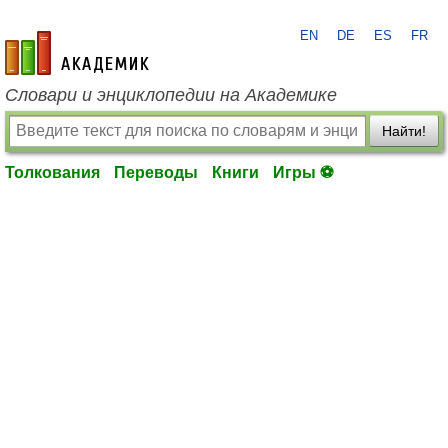
EN
DE
ES
FR
academic.ru
Словари и энциклопедии на Академике
Найти!
Толкования
Переводы
Книги
Игры ⚽