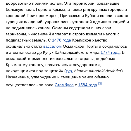
добровольно приняли ислам. Эти территории, охватившие
большую часть Горного Крыма, а также ряд крупных городов и
крепостей Причерноморья, Приазовья и Кубани вошли в состав
турецких владений, управлялись султанской администрацией и
не подчинялись ханам. Османы содержали в них свои
гарнизоны, чиновничий аппарат и строго взимали налоги с
подвластных земель. С
1478 года
Крымское ханство
официально стало
вассалом
Османской Порты и сохранилось
в этом качестве до Кучук-Кайнарджийского мира
1774 года
. В
османской терминологии вассальные страны, подобные
Крымскому ханству, назывались «государствами,
находящимися под защитой» (
тур.
himaye altındaki devletler
).
Назначение, утверждение и смещение ханов обычно
[3]
осуществлялось по воле
Стамбула
с
1584 года
.