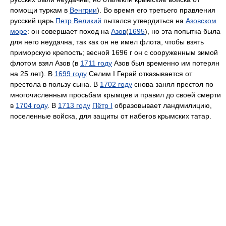
помощи туркам в
Венгрии
). Во время его третьего правления
русский царь
Петр Великий
пытался утвердиться на
Азовском
море
: он совершает поход на
Азов
(
1695
), но эта попытка была
для него неудачна, так как он не имел флота, чтобы взять
приморскую крепость; весной 1696 г он с сооруженным зимой
флотом взял Азов (в
1711 году
Азов был временно им потерян
на 25 лет). В
1699 году
Селим I Герай отказывается от
престола в пользу сына. В
1702 году
снова занял престол по
многочисленным просьбам крымцев и правил до своей смерти
в
1704 году
. В
1713 году
Пётр I
образовывает ландмилицию,
поселенные войска, для защиты от набегов крымских татар.