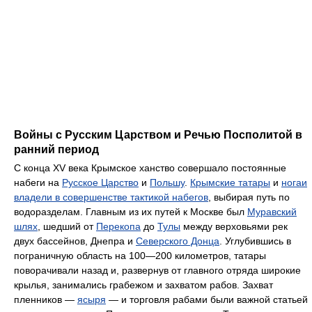
Войны с Русским Царством и Речью Посполитой в
ранний период
C конца XV века Крымское ханство совершало постоянные
набеги на
Русское Царство
и
Польшу
.
Крымские татары
и
ногаи
владели в совершенстве тактикой набегов
, выбирая путь по
водоразделам. Главным из их путей к Москве был
Муравский
шлях
, шедший от
Перекопа
до
Тулы
между верховьями рек
двух бассейнов, Днепра и
Северского Донца
. Углубившись в
пограничную область на 100—200 километров, татары
поворачивали назад и, развернув от главного отряда широкие
крылья, занимались грабежом и захватом рабов. Захват
пленников —
ясыря
— и торговля рабами были важной статьей