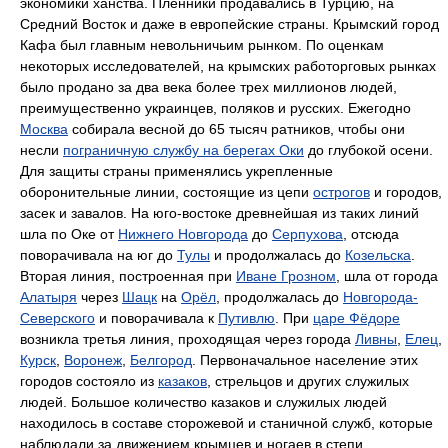
экономики ханства. Пленники продавались в Турцию, на
Средний Восток и даже в европейские страны. Крымский город
Кафа был главным невольничьим рынком. По оценкам
некоторых исследователей, на крымских работорговых рынках
было продано за два века более трех миллионов людей,
преимущественно украинцев, поляков и русских. Ежегодно
Москва
собирала весной до 65 тысяч ратников, чтобы они
несли
пограничную службу на берегах Оки
до глубокой осени.
Для защиты страны применялись укрепленные
оборонительные линии, состоящие из цепи
острогов
и городов,
засек и завалов. На юго-востоке древнейшая из таких линий
шла по Оке от
Нижнего Новгорода
до
Серпухова
, отсюда
поворачивала на юг до
Тулы
и продолжалась до
Козельска
.
Вторая линия, построенная при
Иване Грозном
, шла от города
Алатыря
через
Шацк
на
Орёл
, продолжалась до
Новгорода-
Северского
и поворачивала к
Путивлю
. При
царе Фёдоре
возникла третья линия, проходящая через города
Ливны
,
Елец
,
Курск
,
Воронеж
,
Белгород
. Первоначальное население этих
городов состояло из
казаков
, стрельцов и других служилых
людей. Большое количество казаков и служилых людей
находилось в составе сторожевой и станичной служб, которые
наблюдали за движением крымцев и ногаев в степи.