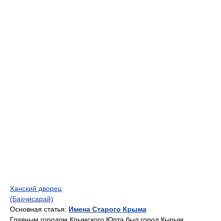
Ханский дворец
(Бахчисарай)
Основная статья:
Имена Старого Крыма
Главным городом Крымского Юрта был город Кырым,