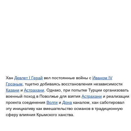
Хан
Девлет I Герай
вел постоянные войны с
Иваном IV
Грозным
, тщетно добиваясь восстановления независимости
Казани
и
Астрахани
. Однако, при попытке Турции организовать
военный поход в Поволжье для взятия
Астрахани
и реализации
проекта соединения
Волги
и
Дона
каналом, хан саботировал
эту инициативу как вмешательство османов в традиционную
сферу влияния Крымского ханства.