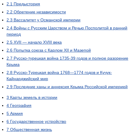
2.1
Предыстория
2.2
Обретение независимости
2.3
Вассалитет у Османской империи
2.4
Войны с Русским Царством и Речью Посполитой в ранний
период
2.5
XVII — начало XVIII века
2.6
Попытка союза с Карлом XII и Мазепой
2.7
Русско-турецкая война 1735-39 годов и полное разорение
Крыма
2.8
Русско-Турецкая война 1768—1774 годов и Кучук-
Кайнарджийский мир
2.9
Последние ханы и аннексия Крыма Российской империей
3
Карты земель в истории
4
География
5
Армия
6
Государственное устройство
7
Общественная жизнь