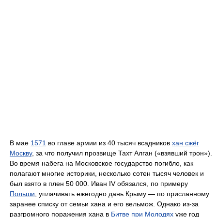
В мае
1571
во главе армии из 40 тысяч всадников
хан сжёг
Москву
, за что получил прозвище Тахт Алган («взявший трон»).
Во время набега на Московское государство погибло, как
полагают многие историки, несколько сотен тысяч человек и
был взято в плен 50 000. Иван IV обязался, по примеру
Польши
, уплачивать ежегодно дань Крыму — по присланному
заранее списку от семьи хана и его вельмож. Однако из-за
разгромного поражения хана в
Битве при Молодях
уже год