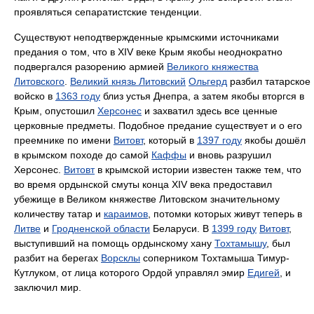
проявляться сепаратистские тенденции.
Существуют неподтвержденные крымскими источниками
предания о том, что в XIV веке Крым якобы неоднократно
подвергался разорению армией
Великого княжества
Литовского
.
Великий князь Литовский
Ольгерд
разбил татарское
войско в
1363 году
близ устья Днепра, а затем якобы вторгся в
Крым, опустошил
Херсонес
и захватил здесь все ценные
церковные предметы. Подобное предание существует и о его
преемнике по имени
Витовт
, который в
1397 году
якобы дошёл
в крымском походе до самой
Каффы
и вновь разрушил
Херсонес.
Витовт
в крымской истории известен также тем, что
во время ордынской смуты конца XIV века предоставил
убежище в Великом княжестве Литовском значительному
количеству татар и
караимов
, потомки которых живут теперь в
Литве
и
Гродненской области
Беларуси. В
1399 году
Витовт
,
выступивший на помощь ордынскому хану
Тохтамышу
, был
разбит на берегах
Ворсклы
соперником Тохтамыша Тимур-
Кутлуком, от лица которого Ордой управлял эмир
Едигей
, и
заключил мир.