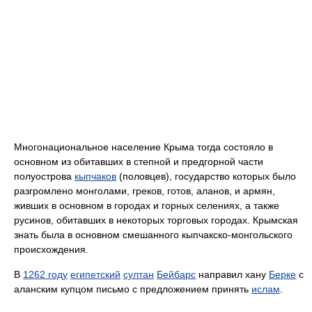
Многонациональное население Крыма тогда состояло в
основном из обитавших в степной и предгорной части
полуострова
кыпчаков
(половцев), государство которых было
разгромлено монголами, греков, готов, аланов, и армян,
живших в основном в городах и горных селениях, а также
русинов, обитавших в некоторых торговых городах. Крымская
знать была в основном смешанного кыпчакско-монгольского
происхождения.
В
1262 году
египетский
султан
Бейбарс
направил хану
Берке
с
аланским купцом письмо с предложением принять
ислам
.