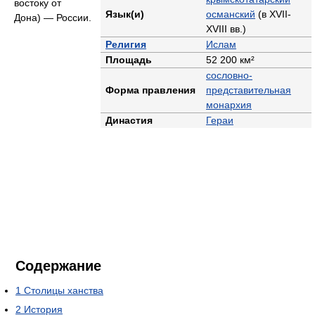
востоку от
Язык(и)
османский
(в XVII-
Дона) — России.
XVIII вв.)
Религия
Ислам
Площадь
52 200 км²
сословно-
Форма правления
представительная
монархия
Династия
Гераи
Содержание
1
Столицы ханства
2
История