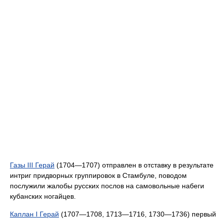
Газы III Герай
(1704—1707) отправлен в отставку в результате
интриг придворных группировок в Стамбуле, поводом
послужили жалобы русских послов на самовольные набеги
кубанских ногайцев.
Каплан I Герай
(1707—1708, 1713—1716, 1730—1736) первый