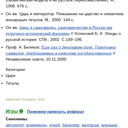
1998. 676 с;
Он же. Царь и император: Помазание на царство и семантика
монаршьих титулов. М., 2000. 144 с;
Он же.
Царь и самозванец: самозванчество в России как
культурно-исторический феномен
// Успенский Б. А. Этюды о
русской истории. СПб., 2002. С.149–196.
Проф. А. Беляков.
Еще раз о двуглавом орле. Трактовка
символов, предлагаемых в качестве государственных
//
Независимая газета, 10.11.2000.
Категории:
Цари
Титулы
Wikimedia Foundation
.
2010
.
Игры ⚽
Поможем написать реферат
Синонимы
:
авторитет
,
агамемнон
,
атрей
,
басилевс
,
валтасар
,
владыка
,