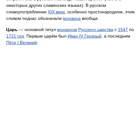
некоторых других славянских языках). В русском
словоупотреблении
XIX века
, особенно простонародном, этим
словом подчас обозначали
монарха
вообще.
Царь
— основной титул
монархов
Русского царства
с
1547
по
1721 год
. Первым царём был
Иван IV Грозный
, а последним
Пётр I Великий
.