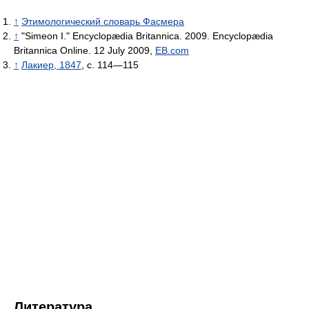
↑
Этимологический словарь Фасмера
↑
"Simeon I." Encyclopædia Britannica. 2009. Encyclopædia
Britannica Online. 12 July 2009,
EB.com
↑
Лакиер, 1847
, с. 114—115
Литература