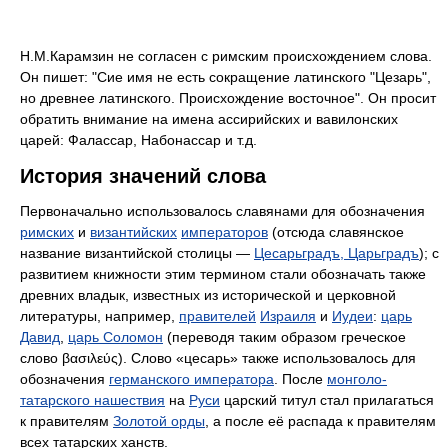
Н.М.Карамзин не согласен с римским происхождением слова.
Он пишет: "Сие имя не есть сокращение латинского "Цезарь",
но древнее латинского. Происхождение восточное". Он просит
обратить внимание на имена ассирийских и вавилонских
царей: Фалассар, Набонассар и т.д.
История значений слова
Первоначально использовалось славянами для обозначения
римских
и
византийских
императоров
(отсюда славянское
название византийской столицы —
Цесарьградъ, Царьградъ
); с
развитием книжности этим термином стали обозначать также
древних владык, известных из исторической и церковной
литературы, например,
правителей
Израиля
и
Иудеи
:
царь
Давид
,
царь Соломон
(переводя таким образом греческое
слово βασιλεύς). Слово «цесарь» также использовалось для
обозначения
германского императора
. После
монголо-
татарского нашествия
на
Руси
царский титул стал прилагаться
к правителям
Золотой орды
, а после её распада к правителям
всех татарских ханств.