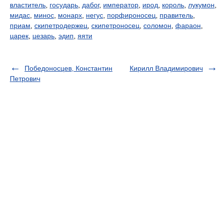
властитель
,
государь
,
дабог
,
император
,
ирод
,
король
,
лукумон
,
мидас
,
минос
,
монарх
,
негус
,
порфироносец
,
правитель
,
приам
,
скипетродержец
,
скипетроносец
,
соломон
,
фараон
,
царек
,
цезарь
,
эдип
,
яяти
Победоносцев, Константин
Кирилл Владимирович
Петрович