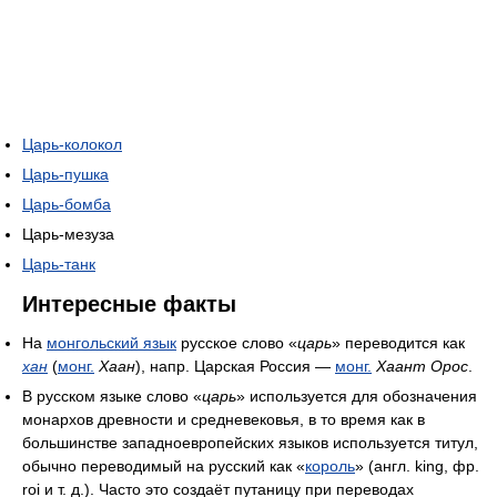
Царь-колокол
Царь-пушка
Царь-бомба
Царь-мезуза
Царь-танк
Интересные факты
На
монгольский язык
русское слово «
царь
» переводится как
хан
(
монг.
Хаан
), напр. Царская Россия —
монг.
Хаант Орос
.
В русском языке слово «
царь
» используется для обозначения
монархов древности и средневековья, в то время как в
большинстве западноевропейских языков используется титул,
обычно переводимый на русский как «
король
» (англ. king, фр.
roi и т. д.). Часто это создаёт путаницу при переводах