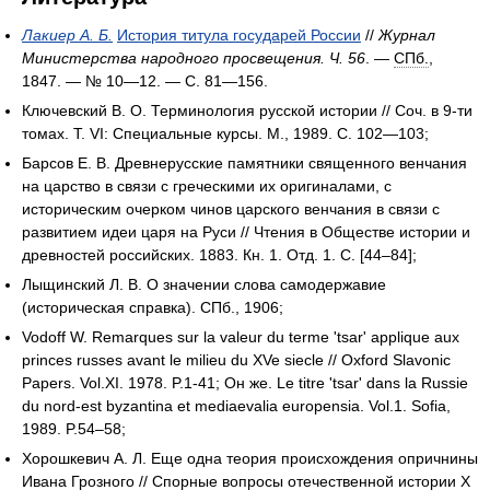
Лакиер А. Б.
История титула государей России
//
Журнал
Министерства народного просвещения. Ч. 56
. —
СПб.
,
1847. — № 10—12. — С. 81—156.
Ключевский В. О. Терминология русской истории // Соч. в 9-ти
томах. Т. VI: Специальные курсы. М., 1989. С. 102—103;
Барсов Е. В. Древнерусские памятники священного венчания
на царство в связи с греческими их оригиналами, с
историческим очерком чинов царского венчания в связи с
развитием идеи царя на Руси // Чтения в Обществе истории и
древностей российских. 1883. Кн. 1. Отд. 1. С. [44–84];
Лыщинский Л. В. О значении слова самодержавие
(историческая справка). СПб., 1906;
Vodoff W. Remarques sur la valeur du terme 'tsar' applique aux
princes russes avant le milieu du XVe siecle // Oxford Slavonic
Papers. Vol.XI. 1978. P.1-41; Он же. Le titre 'tsar' dans la Russie
du nord-est byzantina et mediaevalia europensia. Vol.1. Sofia,
1989. P.54–58;
Хорошкевич А. Л. Еще одна теория происхождения опричнины
Ивана Грозного // Спорные вопросы отечественной истории X