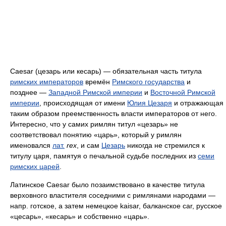
Caesar (цезарь или кесарь) — обязательная часть титула
римских императоров
времён
Римского государства
и
позднее —
Западной Римской империи
и
Восточной Римской
империи
, происходящая от имени
Юлия Цезаря
и отражающая
таким образом преемственность власти императоров от него.
Интересно, что у самих римлян титул «цезарь» не
соответствовал понятию «царь», который у римлян
именовался
лат.
rex
, и сам
Цезарь
никогда не стремился к
титулу царя, памятуя о печальной судьбе последних из
семи
римских царей
.
Латинское Caesar было позаимствовано в качестве титула
верховного властителя соседними с римлянами народами —
напр. готское, а затем немецкое kaisar, балканское car, русское
«цесарь», «кесарь» и собственно «царь».