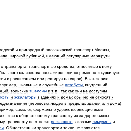
родской
и
пригородный
пассажирский
транспорт
Москвы
,
анию
широкой
публикой
,
имеющий
регулярные
маршруты
.
го
транспорта
,
транспортные
средства
,
относимые
к
нему
,
большого
количества
пассажиров
единовременно
и
курсируют
вии
с
расписанием
или
реагируя
на
спрос
).
В
категорию
апример
,
школьные
и
служебные
автобусы
,
внутренний
аций
,
воинские
эшелоны
и
т
.
п
.,
так
как
они
не
доступны
ифты
и
эскалаторы
в
зданиях
и
домах
обычно
не
относят
к
едназначения
(
перевозка
людей
в
пределах
здания
или
дома
).
пример
,
самолёт
,
формально
удовлетворяющие
всем
сляются
к
общественному
транспорту
из
-
за
дороговизны
ому
транспорту
не
относят
роскошные
заказные
лимузины
и
си
.
Общественным
транспортом
также
не
являются