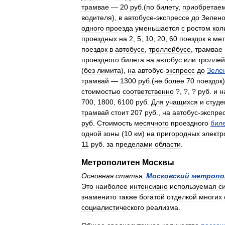
трамвае
—
20
руб
.(
по
билету
,
приобретае
водителя
),
в
автобусе
-
экспрессе
до
Зелено
одного
проезда
уменьшается
с
ростом
кол
проездных
на
2
,
5
,
10
,
20
,
60
поездок
в
мет
поездок
в
автобусе
,
троллейбусе
,
трамвае
проездного
билета
на
автобус
или
троллей
(
без
лимита
),
на
автобус
-
экспресс
до
Зеле
трамвай
—
1300
руб
.(
не
более
70
поездок
стоимостью
соответственно
?, ?, ?
руб
.
и
н
700
,
1800
,
6100
руб
.
Для
учащихся
и
студе
трамвай
стоит
207
руб
.,
на
автобус
-
экспре
руб
.
Стоимость
месячного
проездного
бил
одной
зоны
(
10
км
)
на
пригородных
электр
11
руб
.
за
пределами
области
.
Метрополитен
Москвы
Основная
статья
:
Московский
метропо
Это
наиболее
интенсивно
используемая
с
знаменито
также
богатой
отделкой
многих
социалистического
реализма
.