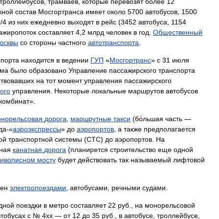
троллейбусов
,
трамваев
,
которые
перевозят
более
12
жной
состав
Мосгортранса
имеет
около
5700
автобусов
,
1500
3
/
4
из
них
ежедневно
выходят
в
рейс
(
3452
автобуса
,
1154
ажиропоток
составляет
4
,
2
млрд
человек
в
год
.
Общественный
осквы
со
стороны
частного
автотранспорта
.
спорта
находится
в
ведении
ГУП
«
Мосгортранс
»
с
31
июля
ома
было
образовано
Управление
пассажирского
транспорта
ствовавших
на
тот
момент
управления
пассажирского
ого
управления
.
Некоторые
локальные
маршрутов
автобусов
комбинат
».
норельсовая
дорога
,
маршрутные
такси
(
бо́льшая
часть
—
да
-«
аэроэкспрессы
»
до
аэропортов
,
а
также
предполагается
ой
транспортной
системы
(
СТС
)
до
аэропортов
.
На
ная
канатная
дорога
(
планирется
строительство
еще
одной
ивописном
мосту
будет
действовать
так
называемый
лифтовой
лен
электропоездами
,
автобусами
,
речными
судами
.
дной
поездки
в
метро
составляет
22
руб
.,
на
монорельсовой
втобусах
с
№
4хх
—
от
12
до
35
руб
.,
в
автобусе
,
троллейбусе
,