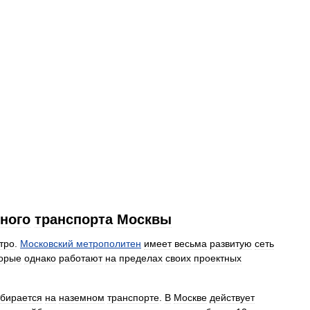
ного
транспорта
Москвы
тро
.
Московский
метрополитен
имеет
весьма
развитую
сеть
торые
однако
работают
на
пределах
своих
проектных
бирается
на
наземном
транспорте
.
В
Москве
действует