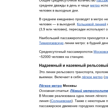
Общее
среднесуточное
количество
пассаж
среднем
дважды
в
день
и
чаще
метро
исп
человек
в
выходные
дни
.
В
среднем
ежедневно
проводят
в
метро
не
человек
—
в
выходной
.
Кольцевой
линией
(
3
,
9
млн
человек
),
пересадки
используют
о
Наибольший
пассажиропоток
приходится
Тимирязевскую
линии
метро:
в
будний
ден
Среднесуточный
пассажиропоток
Московск
~
52000
человек
на
станцию
.
Надземный
и
наземный
рельсовы
Это
линии
рельсового
транспорта
,
пролож
выемках
.
Включает
в
себя
лёгкое
метро
(
л
Лёгкое
метро
Москвы
Основная
статья
:
Лёгкий
метрополите
В
Москве
реализована
одна
линия
лёгкого
линия
(
Солнцевская
).
Также
с
некоторым
пассажирское
движение
городских
поездов