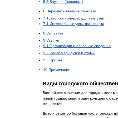
5
.
5
Внуково
(
аэропорт
)
6
Перехватывающие
парковки
7
Транспортно
-
пересадочные
узлы
7
.
1
Интегральные
узлы
транспорта
8
См
.
также
9
Ссылки
9
.
1
Организации
и
основные
сведения
9
.
2
Поиск
маршрутов
и
схемы
9
.
3
Прочее
10
Примечания
Виды
городского
обществен
Важнейшее
значение
для
города
имеет
ме
линий
(
радиальных
и
одну
кольцевую
),
ко
мощностей
.
До
или
от
метро
бо́льшая
часть
горожан
до