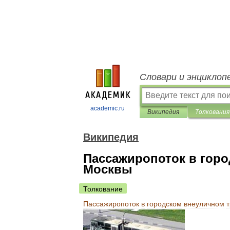
Словари и энциклоп
academic.ru
Википедия
Толкования
Википедия
Пассажиропоток в гор
Москвы
Толкование
Пассажиропоток
в
городском
внеуличном