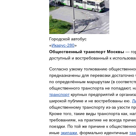
Городской
автобус
«
Икарус
-
280
»
Общественный
транспорт
Москвы
—
го
доступный
и
востребованный
к
использов
Согласно
узкому
толкованию
общественно
предназначены
для
перевозки
достаточно
по
определённым
маршрутам
(
в
соответст
общественного
транспорта
не
попадают
,
н
транспорт
крупных
предприятий
и
организ
широкой
публике
и
не
востребованы
ею
.
Л
общественному
транспорту
из
-
за
узости
пр
Кроме
того
,
такие
виды
транспорта
как
,
на
требованиям
,
на
практике
не
всегда
причи
поездки
.
По
той
же
причине
к
общественн
иные
экипажи
,
формально
идентичные
так