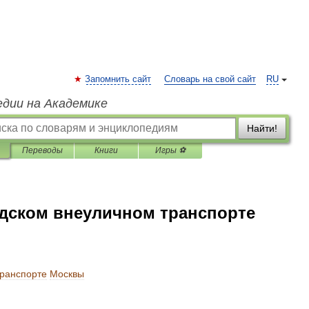
Запомнить сайт
Словарь на свой сайт
RU
едии на Академике
Найти!
Переводы
Книги
Игры ⚽
одском внеуличном транспорте
транспорте
Москвы