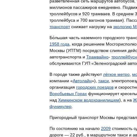
разветвленная
сеть
маршрутов
автобусов
,
миллионов
пассажиров
ежедневно
.
Подви
троллейбусов
и
920
трамваев
.
В
среднем
троллейбуса
и
700
вагонов
трамвая
).
Пасс
транспорт
снижает
нагрузку
на
экологию
М
Бо́льшая
часть
наземного
городского
тран
1958
года
,
когда
решением
Мосгорисполк
Москвы
(
УПТМ
)
посредством
слияния
дей
автотранспорта
и
Трамвайно
-
троллейбусн
обслуживаются
ГУП
«
Зеленоградский
авто
В
городе
также
действуют
лёгкое
метро
,
мо
компании
«
Автолайн
»),
такси
,
электропоез
организация
городских
поездов
и
скоростн
Воробьевых
Горах
функционирует
кресель
над
Химкинском
водохранилищем
),
а
на
Ж
фуникулер
.
Пригородный
транспорт
Москвы
представ
По
состоянию
на
начало
2009
стоимость
о
дороге
—
22
руб
.,
в
маршрутном
такси
и
а