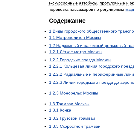
экскурсионные
автобусы
,
прогулочные
и
э
перевозка
пассажиров
по
регулярным
мар
Содержание
1
Виды
городского
общественного
транспо
1
.
1
Метрополитен
Москвы
1
.
2
Надземный
и
наземный
рельсовый
тра
1
.
2
.
1
Лёгкое
метро
Москвы
1
.
2
.
2
Городские
поезда
Москвы
1
.
2
.
2
.
1
Кольцевая
линия
городского
поезд
1
.
2
.
2
.
2
Радиальные
и
периферийные
лини
1
.
2
.
2
.
3
Линии
городского
поезда
до
аэропо
1
.
2
.
3
Монорельс
Москвы
1
.
3
Трамваи
Москвы
1
.
3
.
1
Конка
1
.
3
.
2
Грузовой
трамвай
1
.
3
.
3
Скоростной
трамвай