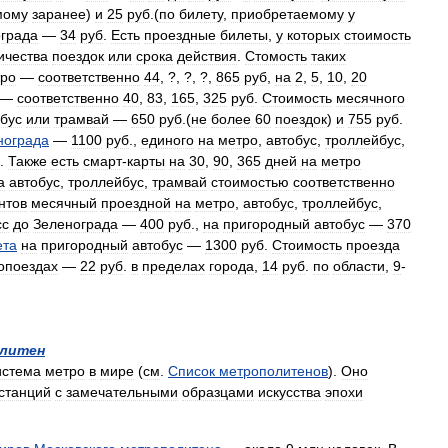
мому
заранее
)
и
25
руб
.(
по
билету
,
приобретаемому
у
града
—
34
руб
.
Есть
проездные
билеты
,
у
которых
стоимость
ичества
поездок
или
срока
действия
.
Стомость
таких
ро
—
соответственно
44
, ?, ?, ?,
865
руб
,
на
2
,
5
,
10
,
20
—
соответственно
40
,
83
,
165
,
325
руб
.
Стоимость
месячного
бус
или
трамвай
—
650
руб
.(
не
более
60
поездок
)
и
755
руб
.
нограда
—
1100
руб
.,
единого
на
метро
,
автобус
,
троллейбус
,
).
Также
есть
смарт
-
карты
на
30
,
90
,
365
дней
на
метро
а
автобус
,
троллейбус
,
трамвай
стоимостью
соответственно
нтов
месячный
проездной
на
метро
,
автобус
,
троллейбус
,
сс
до
Зеленограда
—
400
руб
.,
на
пригородный
автобус
—
370
ета
на
пригородный
автобус
—
1300
руб
.
Стоимость
проезда
опоездах
—
22
руб
.
в
пределах
города
,
14
руб
.
по
области
,
9
-
литен
истема
метро
в
мире
(
см
.
Список
метрополитенов
).
Оно
станций
с
замечательными
образцами
искусства
эпохи