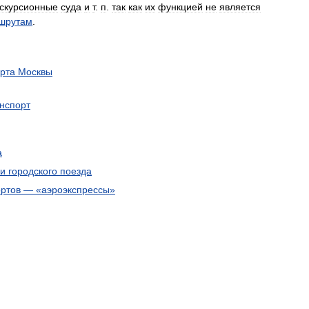
кскурсионные
суда
и
т
.
п
.
так
как
их
функцией
не
является
шрутам
.
рта
Москвы
нспорт
а
и
городского
поезда
ртов
— «
аэроэкспрессы
»