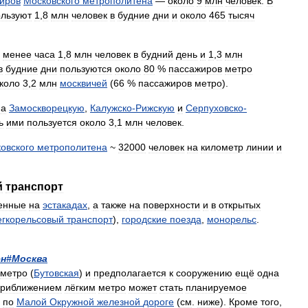
иров
Московского
метрополитена
—
около
9
млн
человек
.
В
ользуют
1
,
8
млн
человек
в
будние
дни
и
около
465
тысяч
менее
часа
1
,
8
млн
человек
в
будний
день
и
1
,
3
млн
в
будние
дни
пользуются
около
80
%
пассажиров
метро
коло
3
,
2
млн
москвичей
(
66
%
пассажиров
метро
).
на
Замоскворецкую
,
Калужско
-
Рижскую
и
Серпуховско
-
ь
ими
пользуется
около
3
,
1
млн
человек
.
овского
метрополитена
~
32000
человек
на
километр
линии
и
й
транспорт
енные
на
эстакадах
,
а
также
на
поверхности
и
в
открытых
егкорельсовый
транспорт
),
городские
поезда
,
монорельс
.
н
#
Москва
метро
(
Бутовская
)
и
предполагается
к
сооружению
ещё
одна
приближением
лёгким
метро
может
стать
планируемое
по
Малой
Окружной
железной
дороге
(
см
.
ниже
).
Кроме
того
,