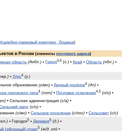
Усадебно
-
парковый
комплекс
,
Лошица
)
ъектов
в
России
(
элементы
почтового
адреса
)
3
,
4
омная
область
(
Аобл
.)
•
Город
(
г
.)
•
Край
•
Область
(
обл
.)
•
4
тер
.)
•
Улус
(
у
.)
4
льное
образование
(
г
/
мо
)
•
Дачный
посёлок
(
дп
)
•
4
4
,
5
лок
городского
типа
(
пгт
)
•
Почтовое
отделение
(
п
/
о
)
•
рп
)
•
Сельская
администрация
(
с
/
а
)
•
Сельский
округ
(
с
/
о
)
•
зование
(
с
/
мо
)
•
Сельское
поселение
(
с
/
пос
)
•
Сельсовет
(
с
/
с
)
5
5
сел
.)
•
Городок
•
Деревня
(
д
.)
•
5
ый
(
обгонный
)
пункт
(
ж
/
д
_
оп
)
•