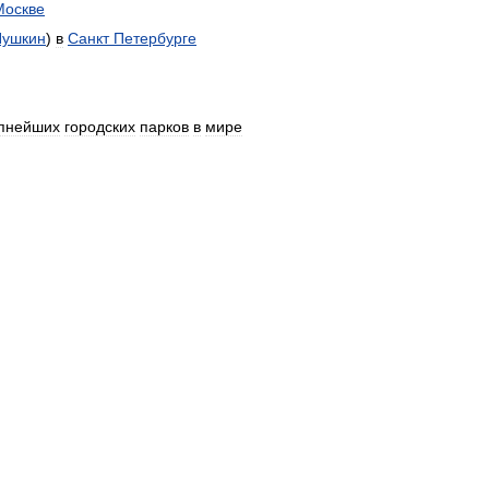
Москве
Пушкин
)
в
Санкт
Петербурге
пнейших
городских
парков
в
мире