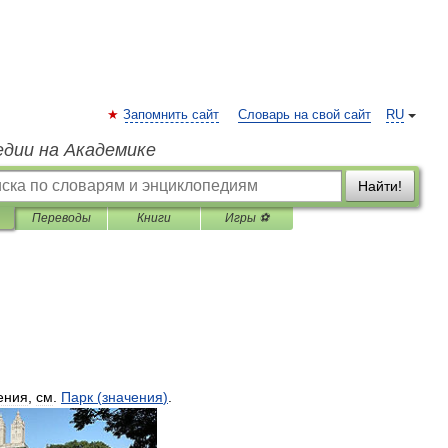
Запомнить сайт
Словарь на свой сайт
RU
едии на Академике
Найти!
Переводы
Книги
Игры ⚽
ения
,
см
.
Парк
(
значения
)
.