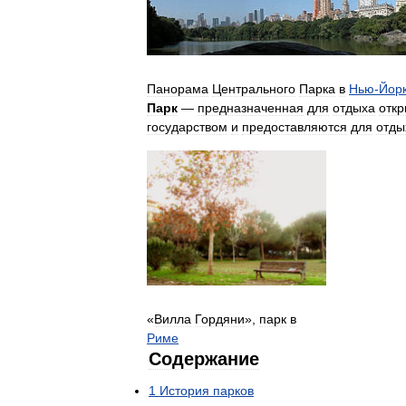
Панорама
Центрального
Парка
в
Нью
-
Йор
Парк
—
предназначенная
для
отдыха
откр
государством
и
предоставляются
для
отды
«
Вилла
Гордяни
»,
парк
в
Риме
Содержание
1
История
парков