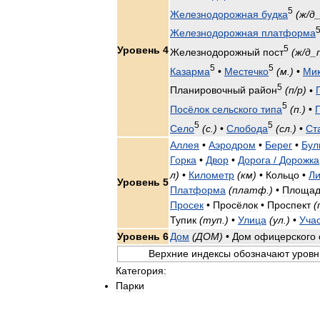
5
Железнодорожная
будка
(
ж
/
д
Железнодорожная
платформа
5
Уровень
4
Железнодорожный
пост
(
ж
/
д
_
5
5
Казарма
•
Местечко
(
м
.)
•
Ми
5
Планировочный
район
(
п
/
р
)
•
5
Посёлок
сельского
типа
(
п
.)
•
5
5
Село
(
с
.)
•
Слобода
(
сл
.)
•
Ст
Аллея
•
Аэродром
•
Берег
•
Бул
Горка
•
Двор
•
Дорога
/
Дорожка
л
)
•
Километр
(
км
)
•
Кольцо
•
Л
Уровень
5
Платформа
(
платф
.)
•
Площад
Просек
•
Просёлок
•
Проспект
(
Тупик
(
туп
.)
•
Улица
(
ул
.)
•
Уча
Уровень
6
Дом
(
ДОМ
)
•
Дом
офицерского
Верхние
индексы
обозначают
уровн
Категория:
Парки