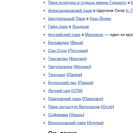
Парк
культуры
и
отдыха
имени
Горького
в
Александровский
парк
в
Царском
Селе
(
г
.
Центральный
Парк
в
Нью
-
Йорке
Гайд
-
парк
в
Лондоне
Английский
парк
в
Мюнхене
—
один
из
кру
Бельведер
(
Вена
)
Сан
-
Суси
(
Потсдам
)
Тиргартен
(
Берлин
)
Чапультепек
(
Мехико
)
Тюильри
(
Париж
)
Булонский
лес
(
Париж
)
Летний
сад
(
СПб
)
Павловский
парк
(
Павловск
)
Парк
скульптур
Вигеланда
(
Осло
)
Софиевка
(
Умань
)
Воронцовский
парк
(
Алупка
)