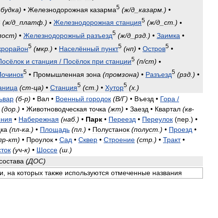
5
_
будка
)
•
Железнодорожная
казарма
(
ж
/
д
_
казарм
.)
•
5
5
(
ж
/
д
_
платф
.)
•
Железнодорожная
станция
(
ж
/
д
_
ст
.)
•
5
пост
)
•
Железнодорожный
разъезд
(
ж
/
д
_
рзд
.)
•
Заимка
•
5
5
5
крорайон
(
мкр
.)
•
Населённый
пункт
(
нп
)
•
Остров
•
5
Посёлок
и
станция
/
Посёлок
при
станции
(
п
/
ст
)
•
5
5
Починок
•
Промышленная
зона
(
промзона
)
•
Разъезд
(
рзд
.)
•
5
5
аница
(
ст
-
ца
)
•
Станция
(
ст
.)
•
Хутор
(
х
.)
ьвар
(
б
-
р
)
•
Вал
•
Военный
городок
(
В
/
Г
)
•
Въезд
•
Гора
/
(
дор
.)
•
Животноводческая
точка
(
жт
)
•
Заезд
•
Квартал
(
кв
-
иния
•
Набережная
(
наб
.)
•
Парк
•
Переезд
•
Переулок
(
пер
.) •
ка
(
пл
-
ка
.)
•
Площадь
(
пл
.)
•
Полустанок
(
полуст
.)
•
Проезд
•
пр
-
кт
)
•
Проулок
•
Сад
•
Сквер
•
Строение
(
стр
.)
•
Тракт
•
сток
(
уч
-
к
)
•
Шоссе
(
ш
.)
состава
(
ДОС
)
и
,
на
которых
также
используются
отмеченные
названия