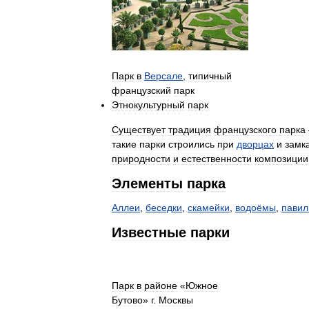
Парк
в
Версале
,
типичный
французский
парк
Этнокультурный
парк
Существует
традиция
французского
парка
такие
парки
строились
при
дворцах
и
замк
природности
и
естественности
композиции
Элементы
парка
Аллеи
,
беседки
,
скамейки
,
водоёмы
,
павил
Известные
парки
Парк
в
районе
«
Южное
Бутово
»
г
.
Москвы