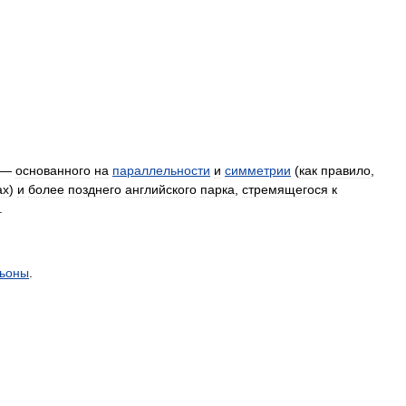
—
основанного
на
параллельности
и
симметрии
(
как
правило
,
ах
)
и
более
позднего
английского
парка
,
стремящегося
к
.
ьоны
.