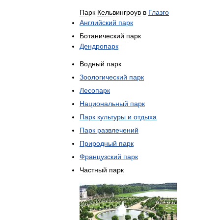
Парк
Кельвингроув
в
Глазго
Английский
парк
Ботанический
парк
Дендропарк
Водный
парк
Зоологический
парк
Лесопарк
Национальный
парк
Парк
культуры
и
отдыха
Парк
развлечений
Природный
парк
Французский
парк
Частный
парк