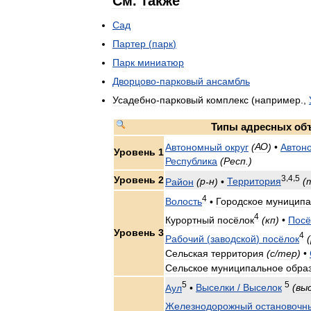
См
.
также
Сад
Партер
(
парк
)
Парк
миниатюр
Дворцово
-
парковый
ансамбль
Усадебно
-
парковый
комплекс
(
например
.,
Типы
адресных
об
Автономный
округ
(
АО
)
•
Автон
Уровень
1
Республика
(
Респ
.)
3
,
4
,
5
Уровень
2
Район
(
р
-
н
)
•
Территория
(
4
Волость
•
Городское
муниципа
4
Курортный
посёлок
(
кп
)
•
Посё
Уровень
3
4
Рабочий
(
заводской
)
посёлок
(
Сельская
территория
(
с
/
тер
)
•
Сельское
муниципальное
обра
5
5
Аул
•
Выселки
/
Выселок
(
вы
Железнодорожный
остановочн