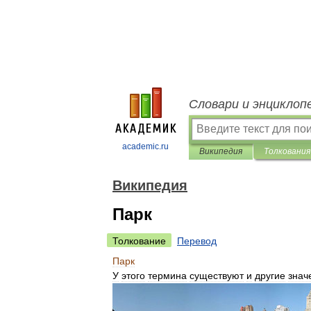
Словари и энциклоп
academic.ru
Википедия
Толкования
Википедия
Парк
Толкование
Перевод
Парк
У
этого
термина
существуют
и
другие
знач