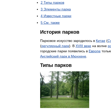
2
Типы
парков
3
Элементы
парка
4
Известные
парки
5
См
.
также
История
парков
Парковое
искусство
зародилось
в
Китае
(
С
(
регулярный
парк
).
В
XVIII
веке
на
волне
р
городские
парки
появились
в
Европе
тольк
Английский
парк
в
Мюнхене
.
Типы
парков