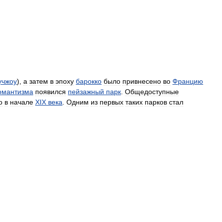
учжоу
),
а
затем
в
эпоху
барокко
было
привнесено
во
Францию
омантизма
появился
пейзажный
парк
.
Общедоступные
о
в
начале
XIX
века
.
Одним
из
первых
таких
парков
стал