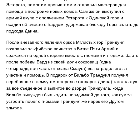
Эсгарота, помог им провиантом и отправил мастеров для
помощи в постройке новых домов. Сам же он выступил с
армией вкупе с ополчением Эсгарота к Одинокой горе и
осадил её вместе с Бардом, удерживая блокаду Горы вплоть до
подхода Даина.
После внезапного явления орков Мглистых гор Трандуил
возглавил эльфийское воинство в Битве Пяти Армий и
сражался на одной стороне вместе с гномами и людьми. За это
после победы Бард из своей доли сокровищ (одна
четырнадцатая часть от клада Смауга) вознаградил его за
участие и помощь. В подарок от Бильбо Трандуил получил
серебряное с жемчугом ожерелье (подарок Даина) как «плату»
за всё съеденное и выпитое во дворце Трандуила, когда
Бильбо вынужден был ходить невидимкой до того, как сумел
устроить побег с гномами.Трандуил же нарек его Другом
эльфов.