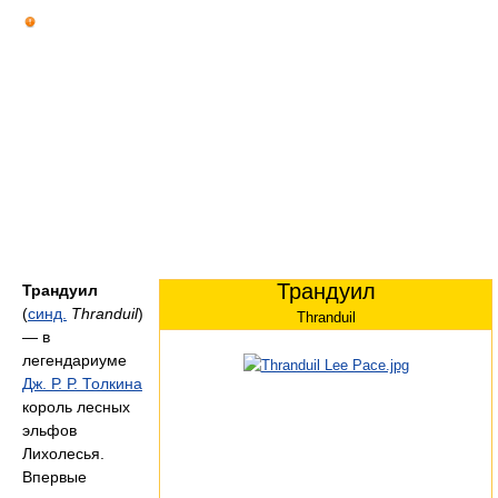
Трандуил
Трандуил
(
синд.
Thranduil
)
Thranduil
— в
легендариуме
Дж. Р. Р. Толкина
король лесных
эльфов
Лихолесья.
Впервые