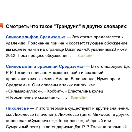
Смотреть что такое "Трандуил" в других словарях:
Список эльфов Средиземья
— Эта статья предлагается к
удалению. Пояснение причин и соответствующее обсуждение
вы можете найти на странице Википедия:К удалению/23 июля
2012. Пока процесс обсуждения …
Википедия
Список войн и сражений Средиземья
— В легендариуме Дж.
Р. Р. Толкина описано множество войн и сражений,
происходивших в землях Амана, Белерианда, Нуменора и
Средиземья. Они описаны в таких книгах, как
«Сильмариллион», «Хоббит», «Властелина колец»,
«Неоконченные сказания»… …
Википедия
Лихолесье
— У этого термина существуют и другие значения,
см. Лихолесье (значения). Лихолесье (англ. Mirkwood, в других
переводах «Сумеречье»,«Чернолесье», «Чёрный или
Сумрачный лес») в легендариуме Дж. Р. Р. Толкина огромный