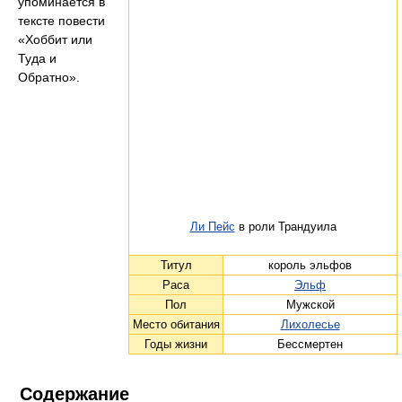
упоминается в
тексте повести
«Хоббит или
Туда и
Обратно».
Ли Пейс
в роли Трандуила
Титул
король эльфов
Раса
Эльф
Пол
Мужской
Место обитания
Лихолесье
Годы жизни
Бессмертен
Содержание