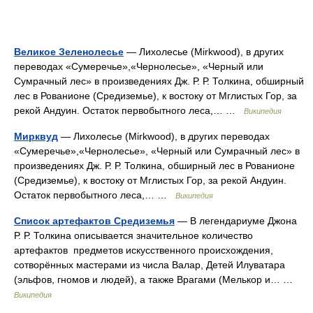
Великое Зеленолесье
— Лихолесье (Mirkwood), в других
переводах «Сумеречье»,«Чернолесье», «Черный или
Сумрачный лес» в произведениях Дж. Р. Р. Толкина, обширный
лес в Рованионе (Средиземье), к востоку от Мглистых Гор, за
рекой Андуин. Остаток первобытного леса,… …
Википедия
Мирквуд
— Лихолесье (Mirkwood), в других переводах
«Сумеречье»,«Чернолесье», «Черный или Сумрачный лес» в
произведениях Дж. Р. Р. Толкина, обширный лес в Рованионе
(Средиземье), к востоку от Мглистых Гор, за рекой Андуин.
Остаток первобытного леса,… …
Википедия
Список артефактов Средиземья
— В легендариуме Джона
Р. Р. Толкина описывается значительное количество
артефактов предметов искусственного происхождения,
сотворённых мастерами из числа Валар, Детей Илуватара
(эльфов, гномов и людей), а также Врагами (Мелькор и… …
Википедия