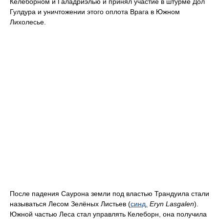
Келеборном и Галадриэлью и принял участие в штурме Дол
Гулдура и уничтожении этого оплота Врага в Южном
Лихолесье.
После падения Саурона земли под властью Трандуила стали
называться Лесом Зелёных Листьев (
синд.
Eryn Lasgalen
).
Южной частью Леса стал управлять Келеборн, она получила