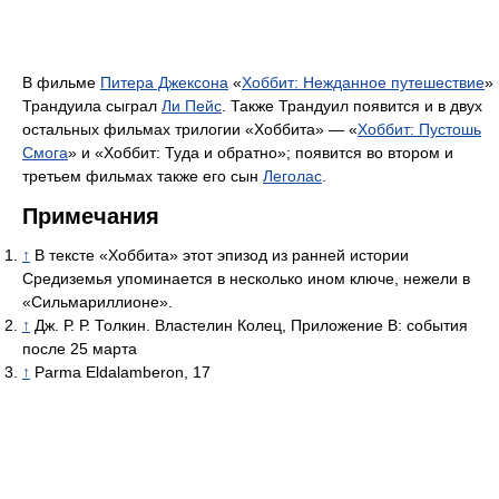
В фильме
Питера Джексона
«
Хоббит: Нежданное путешествие
»
Трандуила сыграл
Ли Пейс
. Также Трандуил появится и в двух
остальных фильмах трилогии «Хоббита» — «
Хоббит: Пустошь
Смога
» и «Хоббит: Туда и обратно»; появится во втором и
третьем фильмах также его сын
Леголас
.
Примечания
↑
В тексте «Хоббита» этот эпизод из ранней истории
Средиземья упоминается в несколько ином ключе, нежели в
«Сильмариллионе».
↑
Дж. Р. Р. Толкин. Властелин Колец, Приложение B: события
после 25 марта
↑
Parma Eldalamberon, 17