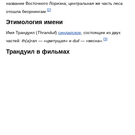
название Восточного Лориэна; центральная же часть леса
[2]
отошла беорнингам.
Этимология имени
Имя Трандуил (
Thranduil
)
синдарское
, состоящее из двух
[3]
частей:
th(a)ran
— «цветущая» и
duil
— «весна».
Трандуил в фильмах