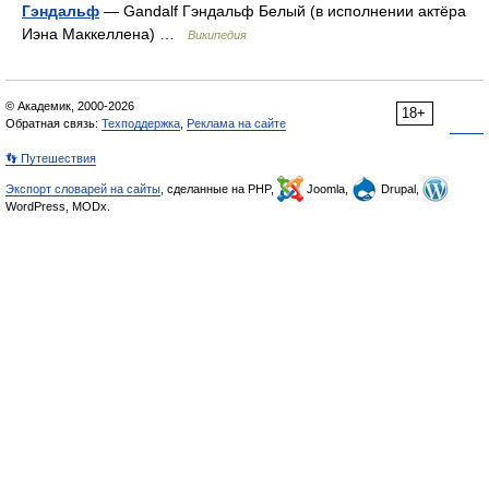
Гэндальф
— Gandalf Гэндальф Белый (в исполнении актёра
Иэна Маккеллена) …
Википедия
© Академик, 2000-2026
18+
Обратная связь:
Техподдержка
,
Реклама на сайте
👣 Путешествия
Экспорт словарей на сайты
, сделанные на PHP,
Joomla,
Drupal,
WordPress, MODx.