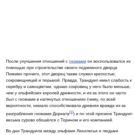
После улучшения отношений с
гномами
он воспользовался их
помощью при строительстве своего подземного дворца.
Помимо прочего, этот дворец также служил крепостью,
сокровищницей и тюрьмой. Правда, Трандуил имел слабость к
серебру и самоцветам, однако сокровищ у него было меньше,
чем у эльфийских королей древности, и из-за этого он часто
был с гномами в натянутых отношениях (чему, по всей
вероятности, немало способствовала древняя вражда из-за
[1]
разграбления гномами Дориата
) и по этой причине Трандуил
весьма сурово обошёлся с Торином и его компанией.
Во дни Трандуила между эльфами Лихолесья и людьми