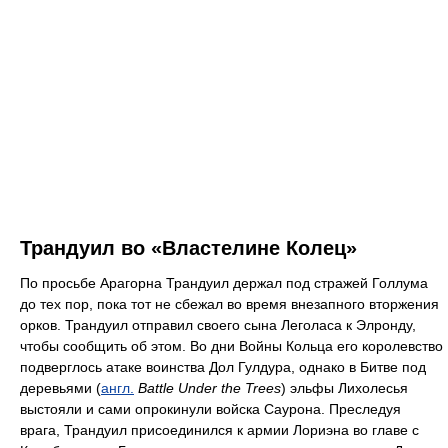
Трандуил во «Властелине Колец»
По просьбе Арагорна Трандуил держал под стражей Голлума
до тех пор, пока тот не сбежал во время внезапного вторжения
орков. Трандуил отправил своего сына Леголаса к Элронду,
чтобы сообщить об этом. Во дни Войны Кольца его королевство
подверглось атаке воинства Дол Гулдура, однако в Битве под
деревьями (
англ.
Battle Under the Trees
) эльфы Лихолесья
выстояли и сами опрокинули войска Саурона. Преследуя
врага, Трандуил присоединился к армии Лориэна во главе с