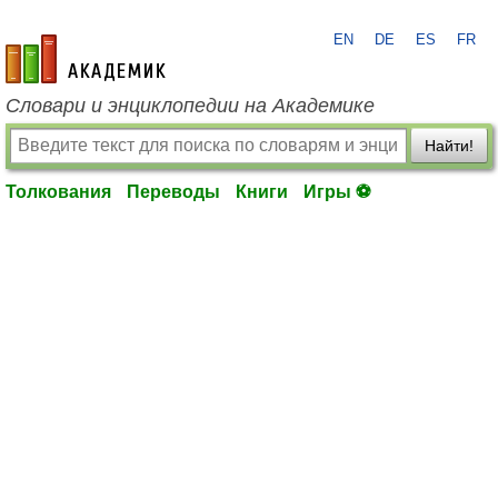
EN
DE
ES
FR
academic.ru
Словари и энциклопедии на Академике
Найти!
Толкования
Переводы
Книги
Игры ⚽