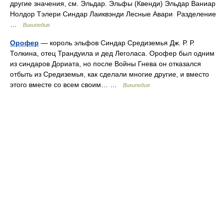
другие значения, см. Эльдар. Эльфы (Квенди) Эльдар Ваниар
Нолдор Тэлери Синдар Лаиквэнди Лесные Авари Разделение
…
Википедия
Орофер
— король эльфов Синдар Средиземья Дж. Р. Р.
Толкина, отец Трандуила и дед Леголаса. Орофер был одним
из синдаров Дориата, но после Войны Гнева он отказался
отбыть из Средиземья, как сделали многие другие, и вместо
этого вместе со всем своим… …
Википедия