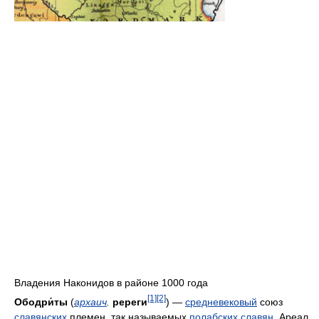
Владения Наконидов в районе 1000 года
[1]
[2]
Ободри́ты
(
архаич
.
ререги
) —
средневековый
союз
славянских
племен, так называемых
полабских славян
. Ареал