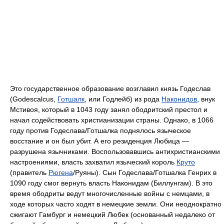
Это государственное образование возглавил князь Годеслав
(Godescalcus,
Готшалк
, или Годлейб) из рода
Наконидов
, внук
Мстивоя, который в 1043 году занял ободритский престол и
начал содействовать христианизации страны. Однако, в 1066
году против Годеслава/Готшалка поднялось языческое
восстание и он был убит. А его резиденция Любица —
разрушена язычниками. Воспользовавшись антихристианскими
настроениями, власть захватил языческий король
Круто
(правитель
Рюгена
/Руяны). Сын Годеслава/Готшалка Генрих в
1090 году смог вернуть власть Наконидам (Биллунгам). В это
время ободриты ведут многочисленные войны с немцами, в
ходе которых часто ходят в немецкие земли. Они неоднократно
сжигают Гамбург и немецкий Любек (основанный недалеко от