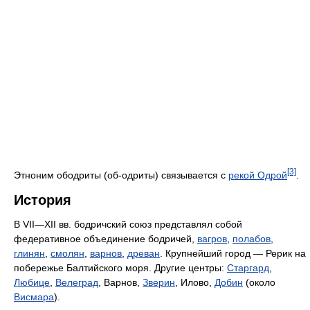
[3]
Этноним ободриты (об-одриты) связывается с
рекой Одрой
.
История
В VII—XII вв. бодричский союз представлял собой
федеративное объединение бодричей,
вагров
,
полабов
,
глинян
,
смолян
,
варнов
,
древан
. Крупнейший город — Рерик на
побережье Балтийского моря. Другие центры:
Старгард
,
Любице
,
Велеград
, Варнов,
Зверин
, Илово,
Добин
(около
Висмара
).