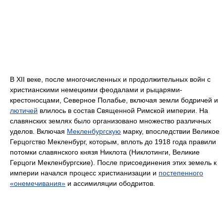
В XII веке, после многочисленных и продолжительных войн с
христианскими немецкими феодалами и рыцарями-
крестоносцами, Северное Полабье, включая земли бодричей и
лютичей
влилось в состав Священной Римской империи. На
славянских землях было организовано множество различных
уделов. Включая
Мекленбургскую
марку, впоследствии Великое
Герцогство Мекленбург, которым, вплоть до 1918 года правили
потомки славянского князя Никлота (Никлотинги, Великие
Герцоги Мекленбургские). После присоединения этих земель к
империи начался процесс христианизации и
постепенного
«онемечивания»
и ассимиляции ободритов.