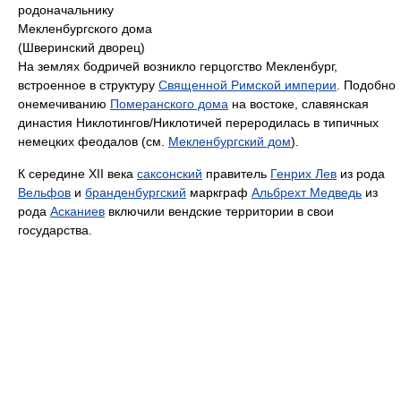
родоначальнику
Мекленбургского дома
(Шверинский дворец)
На землях бодричей возникло герцогство Мекленбург,
встроенное в структуру
Священной Римской империи
. Подобно
онемечиванию
Померанского дома
на востоке, славянская
династия Никлотингов/Никлотичей переродилась в типичных
немецких феодалов (см.
Мекленбургский дом
).
К середине XII века
саксонский
правитель
Генрих Лев
из рода
Вельфов
и
бранденбургский
маркграф
Альбрехт Медведь
из
рода
Асканиев
включили вендские территории в свои
государства.