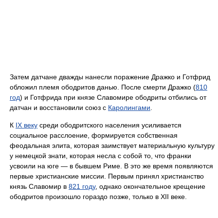
Затем датчане дважды нанесли поражение Дражко и Готфрид
обложил племя ободритов данью. После смерти Дражко (
810
год
) и Готфрида при князе Славомире ободриты отбились от
датчан и восстановили союз с
Каролингами
.
К
IX веку
среди ободритского населения усиливается
социальное расслоение, формируется собственная
феодальная элита, которая заимствует материальную культуру
у немецкой знати, которая несла с собой то, что франки
усвоили на юге — в бывшем Риме. В это же время появляются
первые христианские миссии. Первым принял христианство
князь Славомир в
821 году
, однако окончательное крещение
ободритов произошло гораздо позже, только в XII веке.