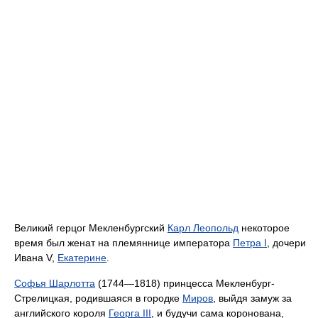
Великий герцог Мекленбургский
Карл Леопольд
некоторое
время был женат на племяннице императора
Петра I
, дочери
Ивана V,
Екатерине
.
Софья Шарлотта
(1744—1818) принцесса Мекленбург-
Стрелицкая, родившаяся в городке
Миров
, выйдя замуж за
английского короля
Георга III
, и будучи сама коронована,