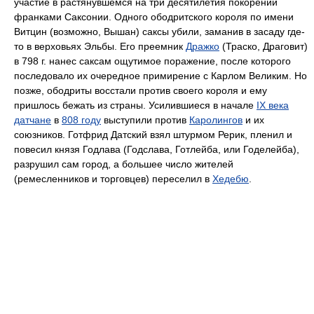
участие в растянувшемся на три десятилетия покорении
франками Саксонии. Одного ободритского короля по имени
Витцин (возможно, Вышан) саксы убили, заманив в засаду где-
то в верховьях Эльбы. Его преемник
Дражко
(Траско, Драговит)
в 798 г. нанес саксам ощутимое поражение, после которого
последовало их очередное примирение с Карлом Великим. Но
позже, ободриты восстали против своего короля и ему
пришлось бежать из страны. Усилившиеся в начале
IX века
датчане
в
808 году
выступили против
Каролингов
и их
союзников. Готфрид Датский взял штурмом Рерик, пленил и
повесил князя Годлава (Годслава, Готлейба, или Годелейба),
разрушил сам город, а большее число жителей
(ремесленников и торговцев) переселил в
Хедебю
.