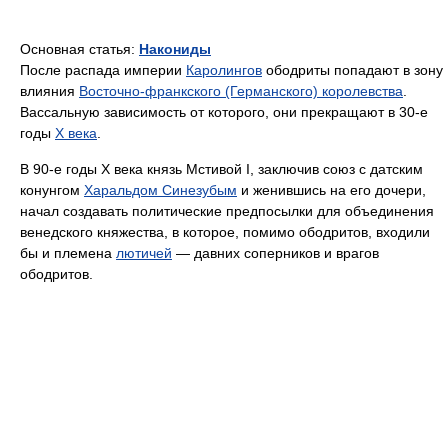
Основная статья:
Накониды
После распада империи
Каролингов
ободриты попадают в зону
влияния
Восточно-франкского (Германского) королевства
.
Вассальную зависимость от которого, они прекращают в 30-е
годы
X века
.
В 90-е годы X века князь Мстивой I, заключив союз с датским
конунгом
Харальдом Синезубым
и женившись на его дочери,
начал создавать политические предпосылки для объединения
венедского княжества, в которое, помимо ободритов, входили
бы и племена
лютичей
— давних соперников и врагов
ободритов.