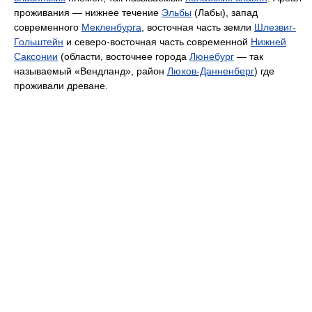
проживания — нижнее течение
Эльбы
(Лабы), запад
современного
Мекленбурга
, восточная часть земли
Шлезвиг-
Гольштейн
и северо-восточная часть современной
Нижней
Саксонии
(области, восточнее города
Люнебург
— так
называемый «Вендланд», район
Люхов-Данненберг
) где
проживали древане.