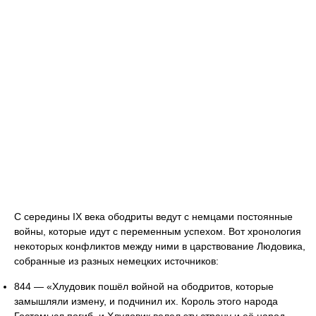
С середины IX века ободриты ведут с немцами постоянные
войны, которые идут с переменным успехом. Вот хронология
некоторых конфликтов между ними в царствование Людовика,
собранные из разных немецких источников:
844 — «Хлудовик пошёл войной на ободритов, которые
замышляли измену, и подчинил их. Король этого народа
Гостомысл погиб, и Хлудовик велел эту страну и её народ,