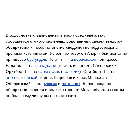
В родословных, записанных в эпоху средневековья,
сообщается о многочисленных родственных связях вендско-
ободритских князей, но многие сведения не подтверждены
прочими источниками. Из ранних королей Аларик был женат на
принцессе
бургундов
, Иоганн — на
норвежской
принцессе,
Радагаст — на
гранадской
(то есть испанской),Альберик и
Оритберт I — на
сарматских
(
польских
), Оритберт II — на
англосаксонской
, король Вицислав и князь Мечислав
Ободритский — на
русских
и
литовских
. Более поздние
ободритские короли и великие герцоги Мекленбурга известны
по большому числу разных источников.