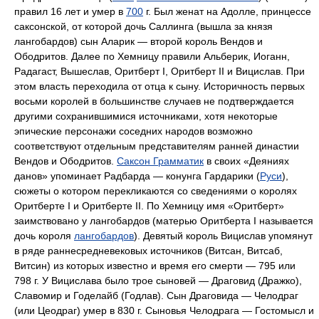
правил 16 лет и умер в
700
г. Был женат на Адолле, принцессе
саксонской, от которой дочь Саллинга (вышла за князя
лангобардов) сын Аларик — второй король Вендов и
Ободритов. Далее по Хемницу правили Альберик, Иоганн,
Радагаст, Вышеслав, Оритберт I, Оритберт II и Вицислав. При
этом власть переходила от отца к сыну. Историчность первых
восьми королей в большинстве случаев не подтверждается
другими сохранившимися источниками, хотя некоторые
эпические персонажи соседних народов возможно
соответствуют отдельным представителям ранней династии
Вендов и Ободритов.
Саксон Грамматик
в своих «Деяниях
данов» упоминает Радбарда — конунга Гардарики (
Руси
),
сюжеты о котором перекликаются со сведениями о королях
Оритберте I и Оритберте II. По Хемницу имя «Оритберт»
заимствовано у лангобардов (матерью Оритберта I называется
дочь короля
лангобардов
). Девятый король Вицислав упомянут
в ряде раннесредневековых источников (Витсан, Витсаб,
Витсин) из которых известно и время его смерти — 795 или
798 г. У Вицислава было трое сыновей — Драговид (Дражко),
Славомир и Годелайб (Годлав). Сын Драговида — Челодраг
(или Цеодраг) умер в 830 г. Сыновья Челодрага — Гостомысл и