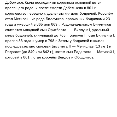
Добемысл, были последними королями основной ветви
правящего рода, и после смерти Добемысла в 861 г.
королевство перешло к удельным князьям бодричей. Королём
стал Мстивой I из рода Биллунгов, правивший бодричами 23
года и умерший в 865 или 869 г. Родоначальником Биллунгов
считается младший сын Оритберта I — Биллунг I, удельный
князь бодричей, княживший до 765 г. Биллунг II, сын Биллунга I,
правил 33 года и умер в 798 г. Затем у бодричей княжили
последовательно сыновья Биллунга II — Мечислав (13 лет) и
Радагаст (до 840 или 842 г.), затем сын Радагаста — Мстивой I,
который в 861 г. стал королём Вендов и Ободритов.