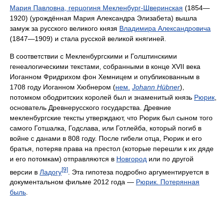
Мария Павловна, герцогиня Мекленбург-Шверинская
(1854—
1920) (урождённая Мария Александра Элизабета) вышла
замуж за русского великого князя
Владимира Александровича
(1847—1909) и стала русской великой княгиней.
В соответствии с Мекленбургскими и Голштинскими
генеалогическими текстами, собранными в конце XVII века
Иоганном Фридрихом фон Хемницем и опубликованным в
1708 году Иоганном Хюбнером (
нем.
Johann Hübner
),
потомком ободритских королей был и знаменитый князь
Рюрик
,
основатель Древнерусского государства. Древние
мекленбургские тексты утверждают, что Рюрик был сыном того
самого Готшалка, Годслава, или Готлейба, который погиб в
войне с данами в 808 году. После гибели отца, Рюрик и его
братья, потеряв права на престол (которые перешли к их дяде
и его потомкам) отправляются в
Новгород
или по другой
[9]
версии в
Ладогу
. Эта гипотеза подробно аргументируется в
документальном фильме 2012 года —
Рюрик. Потерянная
быль
.