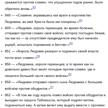
сражаются против славян, что упущенное годом ранее, было
[5]
обретено вновь.»
848 — «Славяне, ворвавшись как враги в королевство
[5]
Людовика, во имя Христа были им покорены.»
849 — «Людовик, король германцев, во время болезни,
отправил против славян своё войско; которое постыдно бежав,
так как из — за отсутствия предводителя ему был нанесён
[5]
ущерб, испытало поражение и бегство.»
851 — «Король Людовик разорил и подчинил своей власти
[5]
почти всех славян.»
856 — «Людовика, короля германцев; в то время как он
довольно давно был занят походом против славян, где и
[5]
лишился большей части своего войска»
858 — «Людовик отправил своего сына Людовика с большим
[7]
войском против ободритов.»
862 — «В том же году король повёл войско против ободритов и
вынудил их герцога Табомысла, который поднял мятеж,
подчиниться ему. А затем велел ему выдать вместе с прочими