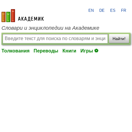
EN
DE
ES
FR
academic.ru
Словари и энциклопедии на Академике
Найти!
Толкования
Переводы
Книги
Игры ⚽