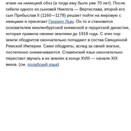
атаке на немецкий обоз (а тогда ему было уже 70 лет). После
гибели одного из сыновей Никлота — Вертислава, второй его
сын Прибыслав II (1160—1178) решает пойти на мировую с
немцами и присягает
Генриху Льву
. Он то и становится
основателем мекленбургской княжеской и герцогской династии,
которая правила своими землями до 1918 года. С этих пор
земли ободритов окончательно попадают в состав Священной
Римской Империи. Сами ободриты, вслед за своей знатью,
постепенно онемечиваются. Славянский язык окончательно
перестает звучать в их землях в конце XVIII — начале XIX
веков. (см.
полабский язык
)