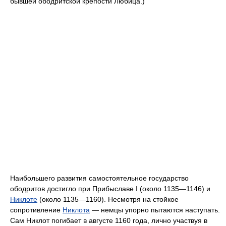
бывшей ободритской крепости Любица.)
Наибольшего развития самостоятельное государство
ободритов достигло при Прибыславе I (около 1135—1146) и
Никлоте
(около 1135—1160). Несмотря на стойкое
сопротивление
Никлота
— немцы упорно пытаются наступать.
Сам Никлот погибает в августе 1160 года, лично участвуя в