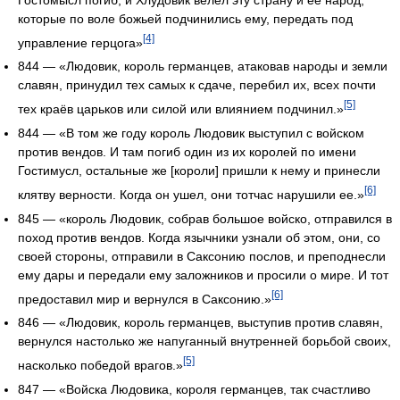
которые по воле божьей подчинились ему, передать под
[4]
управление герцога»
844 — «Людовик, король германцев, атаковав народы и земли
славян, принудил тех самых к сдаче, перебил их, всех почти
[5]
тех краёв царьков или силой или влиянием подчинил.»
844 — «В том же году король Людовик выступил с войском
против вендов. И там погиб один из их королей по имени
Гостимусл, остальные же [короли] пришли к нему и принесли
[6]
клятву верности. Когда он ушел, они тотчас нарушили ее.»
845 — «король Людовик, собрав большое войско, отправился в
поход против вендов. Когда язычники узнали об этом, они, со
своей стороны, отправили в Саксонию послов, и преподнесли
ему дары и передали ему заложников и просили о мире. И тот
[6]
предоставил мир и вернулся в Саксонию.»
846 — «Людовик, король германцев, выступив против славян,
вернулся настолько же напуганный внутренней борьбой своих,
[5]
насколько победой врагов.»
847 — «Войска Людовика, короля германцев, так счастливо