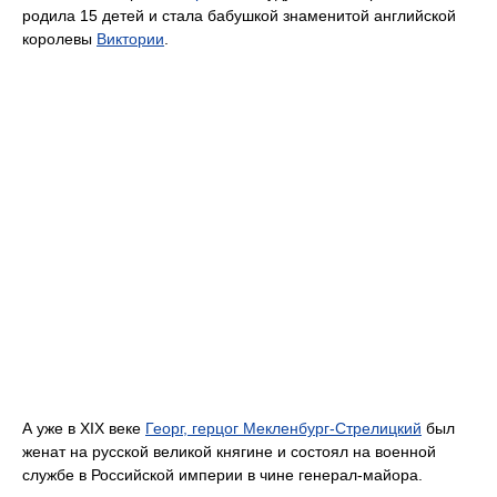
родила 15 детей и стала бабушкой знаменитой английской
королевы
Виктории
.
А уже в XIX веке
Георг, герцог Мекленбург-Стрелицкий
был
женат на русской великой княгине и состоял на военной
службе в Российской империи в чине генерал-майора.