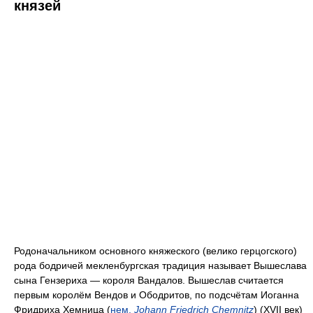
князей
Родоначальником основного княжеского (велико герцогского)
рода бодричей мекленбургская традиция называет Вышеслава
сына Гензериха — короля Вандалов. Вышеслав считается
первым королём Вендов и Ободритов, по подсчётам Иоганна
Фридриха Хемница (
нем.
Johann Friedrich Chemnitz
) (XVII век)