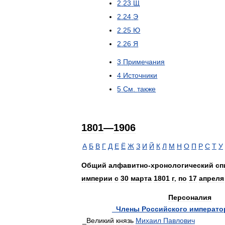
2
.
23
Щ
2
.
24
Э
2
.
25
Ю
2
.
26
Я
3
Примечания
4
Источники
5
См
.
также
1801
—
1906
А
Б
В
Г
Д
Е
Ё
Ж
З
И
Й
К
Л
М
Н
О
П
Р
С
Т
У
Общий
алфавитно
-
хронологический
сп
империи
с
30
марта
1801
г
.
по
17
апреля
Персоналия
_
Члены
Российского
императо
_
Великий
князь
Михаил
Павлович