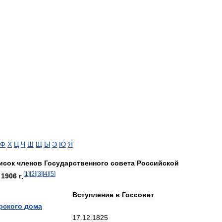
Ф
Х
Ц
Ч
Ш
Щ
Ы
Э
Ю
Я
исок
членов
Государственного
совета
Российской
[
1
]
[
2
]
[
3
]
[
4
]
[
5
]
1906
г
.
Вступление
в
Госсовет
рского
дома
17
.
12
.
1825