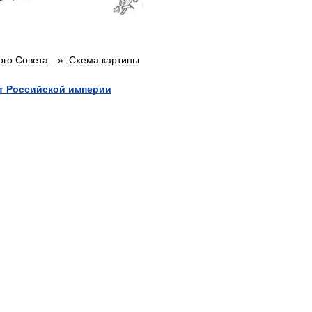
ого
Совета
…».
Схема
картины
т
Российской
империи