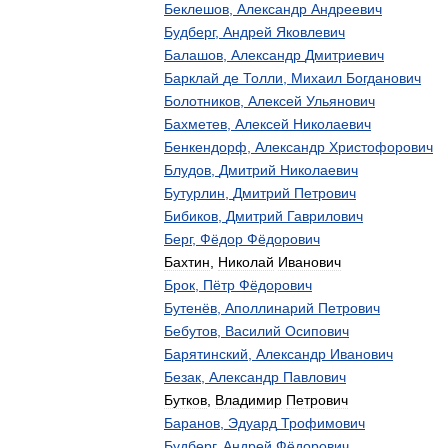
Беклешов
,
Александр
Андреевич
Будберг
,
Андрей
Яковлевич
Балашов
,
Александр
Дмитриевич
Барклай
де
Толли
,
Михаил
Богданович
Болотников
,
Алексей
Ульянович
Бахметев
,
Алексей
Николаевич
Бенкендорф
,
Александр
Христофорович
Блудов
,
Дмитрий
Николаевич
Бутурлин
,
Дмитрий
Петрович
Бибиков
,
Дмитрий
Гаврилович
Берг
,
Фёдор
Фёдорович
Бахтин
,
Николай
Иванович
Брок
,
Пётр
Фёдорович
Бутенёв
,
Аполлинарий
Петрович
Бебутов
,
Василий
Осипович
Барятинский
,
Александр
Иванович
Безак
,
Александр
Павлович
Бутков
,
Владимир
Петрович
Баранов
,
Эдуард
Трофимович
Будберг
,
Андрей
Фёдорович