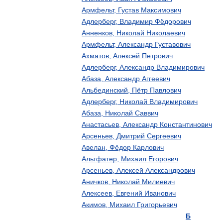
Армфельт
,
Густав
Максимович
Адлерберг
,
Владимир
Фёдорович
Анненков
,
Николай
Николаевич
Армфельт
,
Александр
Густавович
Ахматов
,
Алексей
Петрович
Адлерберг
,
Александр
Владимирович
Абаза
,
Александр
Аггеевич
Альбединский
,
Пётр
Павлович
Адлерберг
,
Николай
Владимирович
Абаза
,
Николай
Саввич
Анастасьев
,
Александр
Константинович
Арсеньев
,
Дмитрий
Сергеевич
Авелан
,
Фёдор
Карлович
Альтфатер
,
Михаил
Егорович
Арсеньев
,
Алексей
Александрович
Аничков
,
Николай
Милиевич
Алексеев
,
Евгений
Иванович
Акимов
,
Михаил
Григорьевич
Б