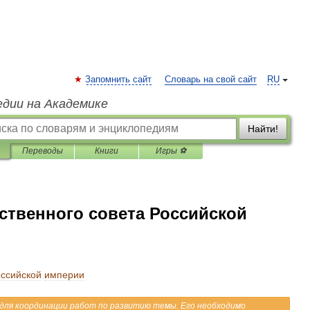
Запомнить сайт
Словарь на свой сайт
RU
едии на Академике
Найти!
Переводы
Книги
Игры ⚽
ственного совета Российской
ссийской
империи
для
координации
работ
по
развитию
темы
.
Его
необходимо