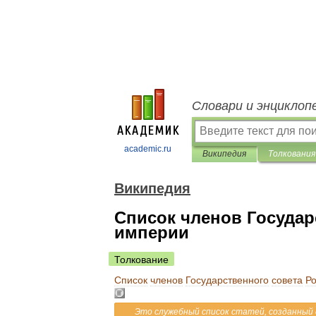
Словари и энциклоп
academic.ru
Википедия
Толкования
Википедия
Список членов Государ
империи
Толкование
Список
членов
Государственного
совета
Ро
Это
служебный
список
статей
,
созданный