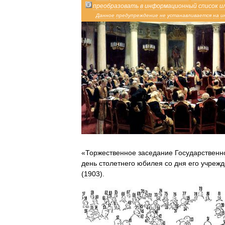
преобразовать
в
информационный
список
и
Данное
предупреждение
не
устанавливается
на
и
«
Торжественное
заседание
Государственн
день
столетнего
юбилея
со
дня
его
учрежд
(
1903
).