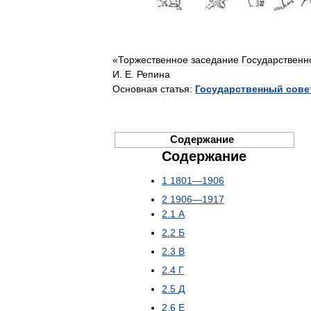
«
Торжественное
заседание
Государственн
И
.
Е
.
Репина
Основная
статья:
Государственный
сове
Содержание
Содержание
1
1801
—
1906
2
1906
—
1917
2
.
1
А
2
.
2
Б
2
.
3
В
2
.
4
Г
2
.
5
Д
2
.
6
Е