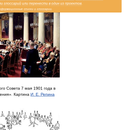
ли
глоссарий
или
перенести
в
один
из
проектов
.
нформационные
списки
и
глоссарии
.
ого
Совета
7
мая
1901
года
в
ения
».
Картина
И
.
Е
.
Репина