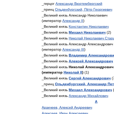
_
герцог
Александр
Вюртембергский
_
принц
Ольденбургский
,
Пётр
Георгиевич
_
Великий
князь
Александр
Николаевич
(
император
Александр
II
)
_
Великий
князь
Константин
Николаевич
_
Великий
князь
Михаил
Николаевич
(
2
)
_
Великий
князь
Николай
Николаевич
Стар
_
Великий
князь
Александр
Александрович
(
император
Александр
III
)
_
Великий
князь
Владимир
Александров
_
Великий
князь
Алексей
Александрович
_
Великий
князь
Николай
Александрович
(
император
Николай
II
)
(
1
)
_
Великий
князь
Сергей
Александрович
(
_
принц
Ольденбургский
,
Александр
Пе
_
Великий
князь
Михаил
Александрович
_
Великий
князь
Александр
Михайлович
А
Аракчеев
,
Алексей
Андреевич
Алексеев
,
Иван
Алексеевич