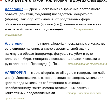
Смотреть что такое "Аллегория" в других словарях:
Аллегория
— (греч. иносказание) выражение абстрактного
объекта (понятия, суждения) посредством конкретного
(образа). Так. обр. отличием А. от родственных форм
образного выражения (тропов (см.)) является наличие в ней
конкретной символики, подлежащей… …
Литературная
энциклопедия
Аллегория
— (от греч. allegoria иносказание), в искусстве
воплощение явления, а также умозрительной идеи в
наглядном образе (например, фигура с голубем в руке
аллегория Мира; женщина с повязкой на глазах и весами в
руке аллегория Правосудия). По… …
Художественная энциклопедия
АЛЛЕГОРИЯ
— (греч. allegoria, от all egorein говорить что либо
иное). Иносказание, т. е. перенесение по сходству мысли или
целого ряда мыслей от собственного значения к
несобственному, также замена отвлеченных понятий
конкретными представлениями.… …
Словарь иностранных слов
русского языка