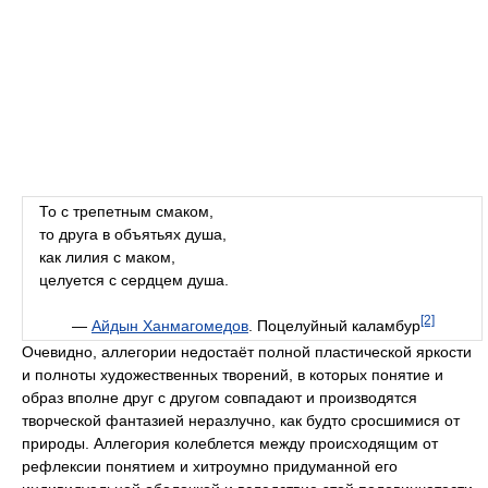
То с трепетным смаком,
то друга в объятьях душа,
как лилия с маком,
целуется с сердцем душа.
[2]
—
Айдын Ханмагомедов
. Поцелуйный каламбур
Очевидно, аллегории недостаёт полной пластической яркости
и полноты художественных творений, в которых понятие и
образ вполне друг с другом совпадают и производятся
творческой фантазией неразлучно, как будто сросшимися от
природы. Аллегория колеблется между происходящим от
рефлексии понятием и хитроумно придуманной его