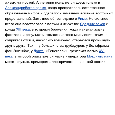
живых личностей. Аллегория появляется здесь только в
Александрийское время
, когда прекратилось естественное
образование мифов и сделалось заметным влияние восточных
представлений. Заметнее её господство в
Риме
. Но сильнее
всего она властвовала в поэзии и искусстве
Средних веков
с
конца
XIII века
, в то время брожения, когда наивная жизнь
фантазии и результаты схоластического мышления взаимно
соприкасаются и, насколько возможно, стараются проникнуть
друг в друга. Так — у большинства трубадуров, у Вольфрама
фон Эшенбах, у
Данте
. «Feuerdank», греческая поэма
XVI
века
, в которой описывается жизнь императора
Максимилиана
,
может служить примером аллегорическо-эпической поэзии.