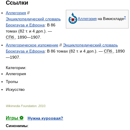
Ссылки
Аллегория
//
?
Энциклопедический словарь
Аллегория
на Викискладе
Брокгауза и Ефрона
: В 86
томах (82 т. и 4 доп.). —
СПб.
, 1890—1907.
Аллегорическое изложение
//
Энциклопедический словарь
Брокгауза и Ефрона
: В 86 томах (82 т. и 4 доп.). —
СПб.
, 1890
—1907.
Категории:
Аллегория
Тропы
Искусство
Wikimedia Foundation
.
2010
.
Игры ⚽
Нужна курсовая?
Синонимы
: