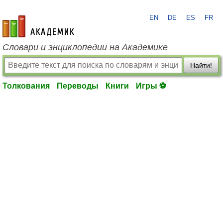
EN
DE
ES
FR
academic.ru
Словари и энциклопедии на Академике
Найти!
Толкования
Переводы
Книги
Игры ⚽