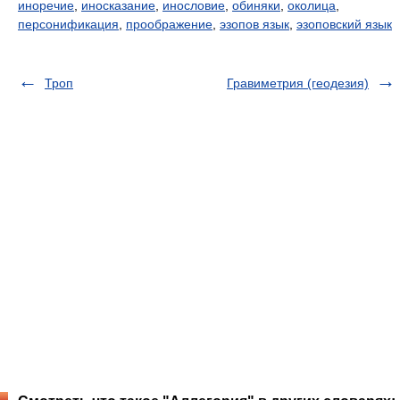
иноречие
,
иносказание
,
инословие
,
обиняки
,
околица
,
персонификация
,
проображение
,
эзопов язык
,
эзоповский язык
Троп
Гравиметрия (геодезия)