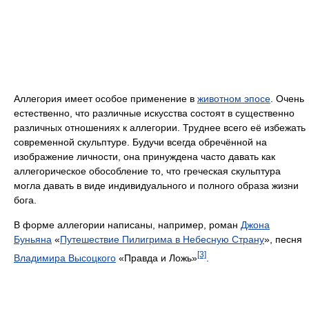
Аллегория имеет особое применение в
животном эпосе
. Очень
естественно, что различные искусства состоят в существенно
различных отношениях к аллегории. Труднее всего её избежать
современной скульптуре. Будучи всегда обречённой на
изображение личности, она принуждена часто давать как
аллегорическое обособление то, что греческая скульптура
могла давать в виде индивидуального и полного образа жизни
бога.
В форме аллегории написаны, например, роман
Джона
Буньяна
«
Путешествие Пилигрима в Небесную Страну
», песня
[3]
Владимира Высоцкого
«Правда и Ложь»
.