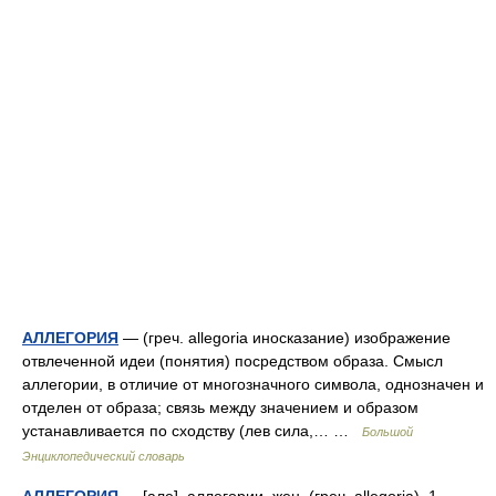
АЛЛЕГОРИЯ
— (греч. allegoria иносказание) изображение
отвлеченной идеи (понятия) посредством образа. Смысл
аллегории, в отличие от многозначного символа, однозначен и
отделен от образа; связь между значением и образом
устанавливается по сходству (лев сила,… …
Большой
Энциклопедический словарь
АЛЛЕГОРИЯ
— [але], аллегории, жен. (греч. allegoria). 1.