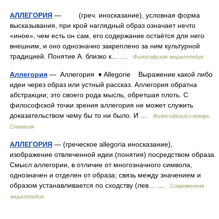
АЛЛЕГОРИЯ
— (греч. иносказание), условная форма
высказывания, при крой наглядный образ означает нечто
«иное», чем есть он сам, его содержание остаётся для него
внешним, и оно однозначно закреплено за ним культурной
традицией. Понятие А. близко к… …
Философская энциклопедия
Аллегория
— Аллегория ♦ Allegorie Выражение какой либо
идеи через образ или устный рассказ. Аллегория обратна
абстракции; это своего рода мысль, обретшая плоть. С
философской точки зрения аллегория не может служить
доказательством чему бы то ни было. И …
Философский словарь
Спонвиля
АЛЛЕГОРИЯ
— (греческое allegoria иносказание),
изображение отвлеченной идеи (понятия) посредством образа.
Смысл аллегории, в отличие от многозначного символа,
однозначен и отделен от образа; связь между значением и
образом устанавливается по сходству (лев… …
Современная
энциклопедия