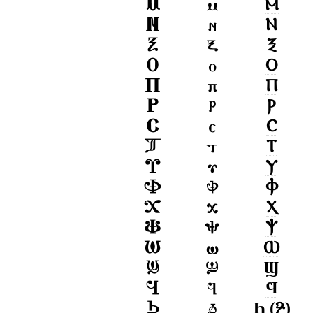
Ⲙ
Ⲛ
Ⲝ
Ⲟ
Ⲡ
Ⲣ
Ⲥ
Ⲧ
Ⲩ
Ⲫ
Ⲭ
Ⲯ
Ⲱ
Ϣ
Ϥ
Ϧ
(
Ⳉ
)