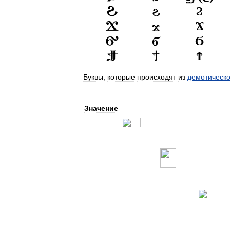
Ϩ
Ϫ
Ϭ
Ϯ
Буквы
,
которые
происходят
из
демотическо
Значение