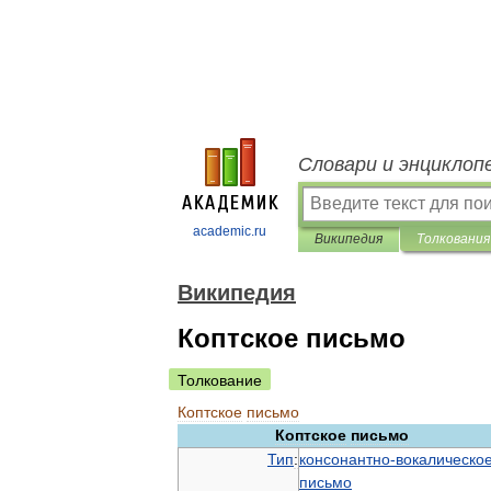
Словари и энциклоп
academic.ru
Википедия
Толкования
Википедия
Коптское письмо
Толкование
Коптское
письмо
Коптское
письмо
Тип
:
консонантно
-
вокалическо
письмо