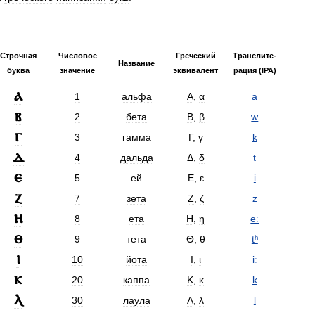
Строчная
Числовое
Греческий
Транс­лите­
Название
буква
значение
эквивалент
рация
(
IPA
)
ⲁ
1
альфа
Α
,
α
a
ⲃ
2
бета
Β
,
β
w
ⲅ
3
гамма
Γ
,
γ
k
ⲇ
4
дальда
Δ,
δ
t
ⲉ
5
ей
Ε
,
ε
i
ⲍ
7
зета
Ζ
,
ζ
z
ⲏ
8
ета
Η
,
η
eː
ⲑ
9
тета
Θ
,
θ
tʰ
ⲓ
10
йота
Ι
,
ι
iː
ⲕ
20
каппа
Κ
,
κ
k
ⲗ
30
лаула
Λ
,
λ
l