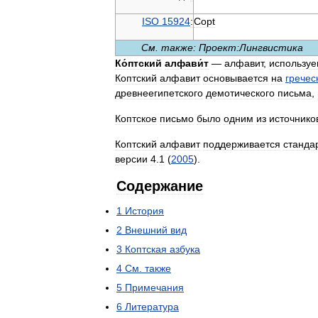
ISO
15924
:
Copt
См
.
также:
Проект:Лингвистика
Ко́птский
алфави́т
—
алфавит
,
использу
Коптский
алфавит
основывается
на
гречес
древнеегипетского
демотического
письма
,
Коптское
письмо
было
одним
из
источнико
Коптский
алфавит
поддерживается
станда
версии
4
.
1
(
2005
).
Содержание
1
История
2
Внешний
вид
3
Коптская
азбука
4
См
.
также
5
Примечания
6
Литература