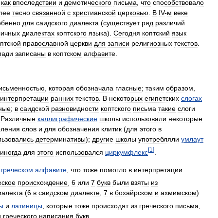
,
как
впоследствии
и
демотического
письма
,
что
способствовало
лее
тесно
связанной
с
христианской
церковью
.
В
IV
-
м
веке
обенно
для
саидского
диалекта
(
существует
ряд
различий
личных
диалектах
коптского
языка
).
Сегодня
коптский
язык
птской
православной
церкви
для
записи
религиозных
текстов
.
мади
записаны
в
коптском
алфавите
.
исьменностью
,
которая
обозначала
гласные
;
таким
образом
,
интерпретации
ранних
текстов
.
В
некоторых
египетских
слогах
ные
;
в
саидской
разновидности
коптского
письма
такие
слоги
.
Различные
каллиграфические
школы
использовали
некоторые
еления
слов
и
для
обозначения
клитик
(
для
этого
в
льзовались
детерминативы
);
другие
школы
употребляли
умлаут
[
1
]
иногда
для
этого
использовался
циркумфлекс
.
греческом
алфавите
,
что
тоже
помогло
в
интерпретации
еское
происхождение
,
6
или
7
букв
были
взяты
из
иалекта
(
6
в
саидском
диалекте
,
7
в
бохайрском
и
ахмимском
)
ы
и
латиницы
,
которые
тоже
происходят
из
греческого
письма
,
и
греческого
написания
букв
.