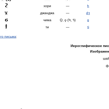
ϩ
хори
—
h
ϫ
джанджа
—
dʒ
ϭ
чима
Ϙ
,
ϙ
(
Ϟ
,
ϟ
)
q
ϯ
ти
—
ti
го
письма
:
Иероглифическое
пи
Изображен
ша
ф