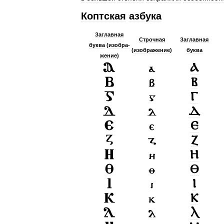
Коптская
азбука
Заглавная
Строчная
Заглавная
буква
(
изобра­
(
изобра­жение
)
буква
жение
)
Ⲁ
Ⲃ
Ⲅ
Ⲇ
Ⲉ
Ⲍ
Ⲏ
Ⲑ
Ⲓ
Ⲕ
Ⲗ