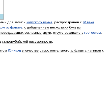
емый
для
записи
коптского
языка
,
распространен
с
IV
века
.
ком
алфавите
,
с
добавлением
нескольких
букв
из
передававших
согласные
звуки
,
отсутствовавшие
в
греческом
.
в
старонубийской
письменности
.
ртом
Юникод
в
качестве
самостоятельного
алфавита
начиная
с