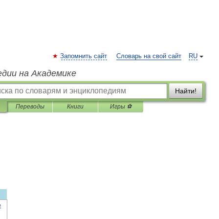
Запомнить сайт
Словарь на свой сайт
RU
едии на Академике
Найти!
Переводы
Книги
Игры ⚽
е