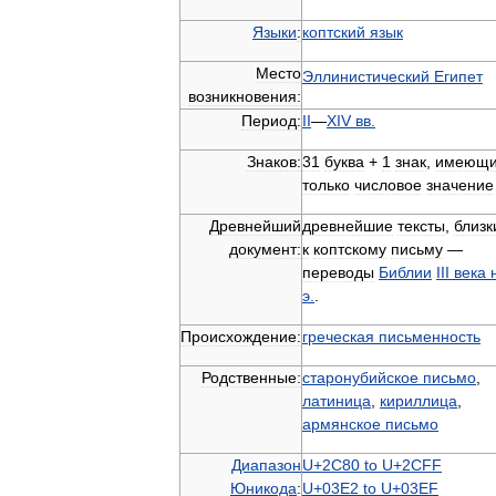
Языки
:
коптский
язык
Место
Эллинистический
Египет
возникновения:
Период:
II
—
XIV
вв
.
Знаков:
31
буква
+
1
знак
,
имеющ
только
числовое
значение
Древнейший
древнейшие
тексты
,
близк
документ:
к
коптскому
письму
—
переводы
Библии
III
века
э
.
.
Происхождение:
греческая
письменность
Родственные:
старонубийское
письмо
,
латиница
,
кириллица
,
армянское
письмо
Диапазон
U
+
2C80
to
U
+
2CFF
Юникода
:
U
+
03E2
to
U
+
03EF