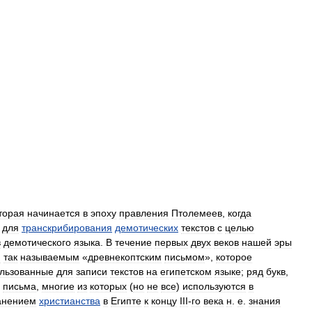
торая
начинается
в
эпоху
правления
Птолемеев
,
когда
для
транскрибирования
демотических
текстов
с
целью
в
демотического
языка
.
В
течение
первых
двух
веков
нашей
эры
н
так
называемым
«
древнекоптским
письмом
»,
которое
льзованные
для
записи
текстов
на
египетском
языке
;
ряд
букв
,
письма
,
многие
из
которых
(
но
не
все
)
используются
в
анением
христианства
в
Египте
к
концу
III
-
го
века
н
.
е
.
знания