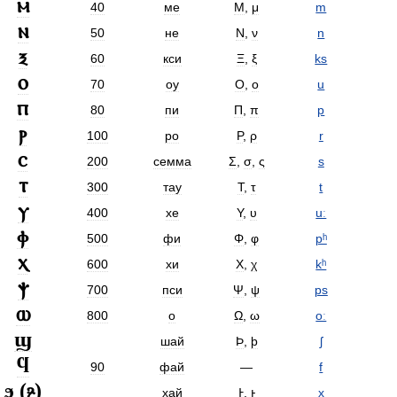
ⲙ
40
ме
Μ
,
μ
m
ⲛ
50
не
Ν
,
ν
n
ⲝ
60
кси
Ξ
,
ξ
ks
ⲟ
70
оу
Ο
,
ο
u
ⲡ
80
пи
Π
,
π
p
ⲣ
100
ро
Ρ
,
ρ
r
ⲥ
200
семма
Σ
,
σ
,
ς
s
ⲧ
300
тау
Τ
,
τ
t
ⲩ
400
хе
Υ
,
υ
uː
ⲫ
500
фи
Φ
,
φ
pʰ
ⲭ
600
хи
Χ
,
χ
kʰ
ⲯ
700
пси
Ψ
,
ψ
ps
ⲱ
800
о
Ω
,
ω
oː
ϣ
шай
Ϸ
,
ϸ
ʃ
ϥ
90
фай
—
f
ϧ
(
ⳉ
)
хай
Ͱ
,
ͱ
x