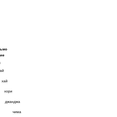
сьмо
ие
й
ай
хай
хори
джанджа
чима