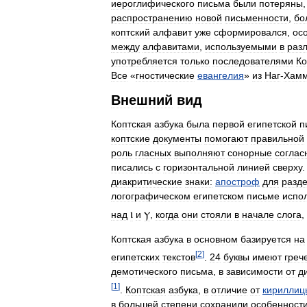
иероглифического
письма
были
потеряны
распространению
новой
письменности
,
бо
коптский
алфавит
уже
сформировался
,
ос
между
алфавитами
,
используемыми
в
раз
употребляется
только
последователями
Ко
Все
«
гностические
евангелия
»
из
Наг
-
Хам
Внешний
вид
Коптская
азбука
была
первой
египетской
п
коптские
документы
помогают
правильной
роль
гласных
выполняют
сонорные
соглас
писались
с
горизонтальной
линией
сверху
диакритические
знаки:
апостроф
для
разд
логографическом
египетском
письме
испо
ⲓ
ⲩ
над
и
,
когда
они
стояли
в
начале
слога
,
Коптская
азбука
в
основном
базируется
на
[
2
]
египетских
текстов
.
24
буквы
имеют
греч
демотического
письма
,
в
зависимости
от
д
[
1
]
.
Коптская
азбука
,
в
отличие
от
кириллиц
в
большей
степени
сохранили
особенност