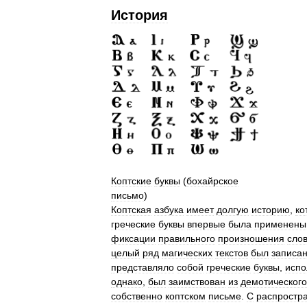
История
Коптские
буквы
(
бохайрское
письмо
)
Коптская
азбука
имеет
долгую
историю
,
ко
греческие
буквы
впервые
была
применены
фиксации
правильного
произношения
сло
целый
ряд
магических
текстов
был
записа
представляло
собой
греческие
буквы
,
испо
однако
,
был
заимствован
из
демотического
собственно
коптском
письме
.
С
распростр