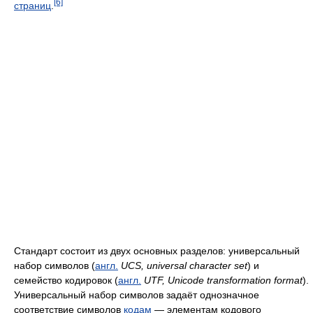
[6]
страниц
.
Стандарт состоит из двух основных разделов: универсальный
набор символов (
англ.
UCS, universal character set
) и
семейство кодировок (
англ.
UTF, Unicode transformation format
).
Универсальный набор символов задаёт однозначное
соответствие символов
кодам
— элементам кодового