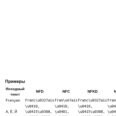
Примеры
Исходный
NFD
NFC
NFKD
текст
Français
Franc\u0327ais
Fran\xe7ais
Franc\u0327ais
Fran
\u0410,
\u0410,
\u0410,
\u04
А, Ё, Й
\u0415\u0308,
\u0401,
\u0415\u0308,
\u04