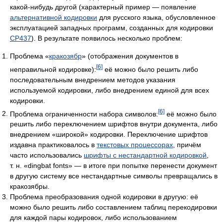
какой-нибудь другой (характерный пример — появление
альтернативной кодировки
для русского языка, обусловленное
эксплуатацией западных программ, созданных для кодировки
CP437
). В результате появилось несколько проблем:
Проблема «
кракозябр
» (отображения документов в
[6]
неправильной кодировке):
её можно было решить либо
последовательным внедрением методов указания
используемой кодировки, либо внедрением единой для всех
кодировки.
[6]
Проблема ограниченности набора символов:
её можно было
решить либо переключением шрифтов внутри документа, либо
внедрением «широкой» кодировки. Переключение шрифтов
издавна практиковалось в
текстовых процессорах
, причём
часто использовались
шрифты с нестандартной кодировкой
,
т. н. «dingbat fonts» — в итоге при попытке перенести документ
в другую систему все нестандартные символы превращались в
кракозябры.
Проблема преобразования одной кодировки в другую: её
можно было решить либо составлением таблиц перекодировки
для каждой пары кодировок, либо использованием