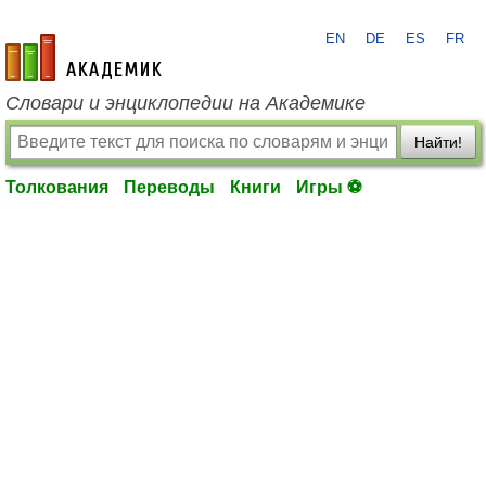
EN
DE
ES
FR
academic.ru
Словари и энциклопедии на Академике
Найти!
Толкования
Переводы
Книги
Игры ⚽