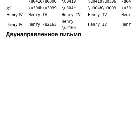
\u0418\u0306
\u0419
\u0418\u0306
\u04
が
\u304b\u3099
\u304c
\u304b\u3099
\u30
Henry IV
Henry IV
Henry IV
Henry IV
Henr
Henry
Henry Ⅳ
Henry \u2163
Henry IV
Henr
\u2163
Двунаправленное письмо