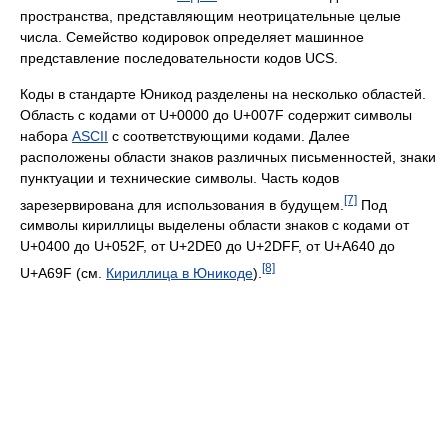
пространства, представляющим неотрицательные целые
числа. Семейство кодировок определяет машинное
представление последовательности кодов UCS.
Коды в стандарте Юникод разделены на несколько областей.
Область с кодами от U+0000 до U+007F содержит символы
набора
ASCII
с соответствующими кодами. Далее
расположены области знаков различных письменностей, знаки
пунктуации и технические символы. Часть кодов
[7]
зарезервирована для использования в будущем.
Под
символы кириллицы выделены области знаков с кодами от
U+0400 до U+052F, от U+2DE0 до U+2DFF, от U+A640 до
[8]
U+A69F (см.
Кириллица в Юникоде
).