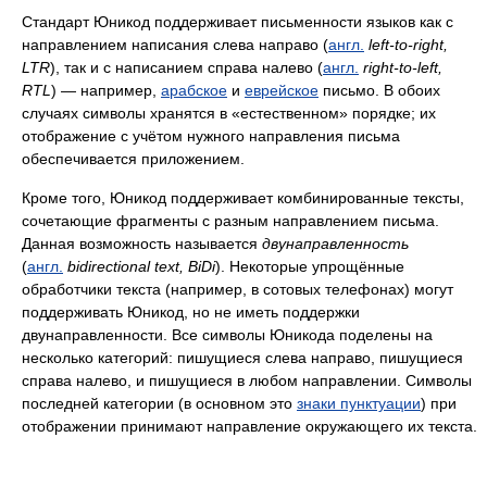
Стандарт Юникод поддерживает письменности языков как с
направлением написания слева направо (
англ.
left-to-right,
LTR
), так и с написанием справа налево (
англ.
right-to-left,
RTL
) — например,
арабское
и
еврейское
письмо. В обоих
случаях символы хранятся в «естественном» порядке; их
отображение с учётом нужного направления письма
обеспечивается приложением.
Кроме того, Юникод поддерживает комбинированные тексты,
сочетающие фрагменты с разным направлением письма.
Данная возможность называется
двунаправленность
(
англ.
bidirectional text, BiDi
). Некоторые упрощённые
обработчики текста (например, в сотовых телефонах) могут
поддерживать Юникод, но не иметь поддержки
двунаправленности. Все символы Юникода поделены на
несколько категорий: пишущиеся слева направо, пишущиеся
справа налево, и пишущиеся в любом направлении. Символы
последней категории (в основном это
знаки пунктуации
) при
отображении принимают направление окружающего их текста.