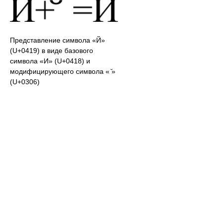
Представление символа «Й»
(U+0419) в виде базового
символа «И» (U+0418) и
модифицирующего символа « ̆»
(U+0306)