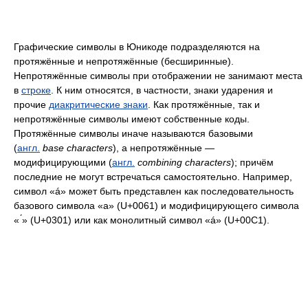
Графические символы в Юникоде подразделяются на
протяжённые и непротяжённые (бесширинные).
Непротяжённые символы при отображении не занимают места
в
строке
. К ним относятся, в частности, знаки ударения и
прочие
диакритические знаки
. Как протяжённые, так и
непротяжённые символы имеют собственные коды.
Протяжённые символы иначе называются базовыми
(
англ.
base characters
), а непротяжённые —
модифицирующими (
англ.
combining characters
); причём
последние не могут встречаться самостоятельно. Например,
символ «á» может быть представлен как последовательность
базового символа «a» (U+0061) и модифицирующего символа
« ́» (U+0301) или как монолитный символ «á» (U+00C1).