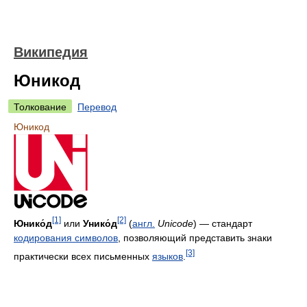
Википедия
Юникод
Толкование
Перевод
Юникод
[1]
[2]
Юнико́д
или
Унико́д
(
англ.
Unicode
) — стандарт
кодирования символов
, позволяющий представить знаки
[3]
практически всех письменных
языков
.