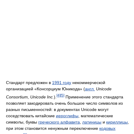
Стандарт предложен в
1991 году
некоммерческой
организацией «Консорциум Юникода» (
англ.
Unicode
[4]
[5]
Consortium, Unicode Inc.
).
Применение этого стандарта
позволяет закодировать очень большое число символов из
разных письменностей: в документах Unicode могут
соседствовать китайские
иероглифы
, математические
символы, буквы
греческого алфавита
,
латиницы
и
кириллицы
,
при этом становится ненужным переключение
кодовых