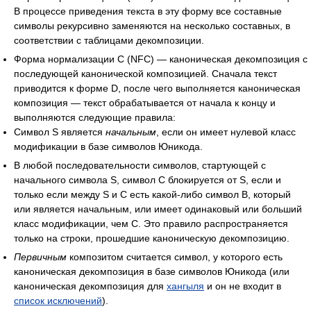
В процессе приведения текста в эту форму все составные
символы рекурсивно заменяются на несколько составных, в
соответствии с таблицами декомпозиции.
Форма нормализации C (NFC) — каноническая декомпозиция с
последующей канонической композицией. Сначала текст
приводится к форме D, после чего выполняется каноническая
композиция — текст обрабатывается от начала к концу и
выполняются следующие правила:
Символ S является
начальным
, если он имеет нулевой класс
модификации в базе символов Юникода.
В любой последовательности символов, стартующей с
начального символа S, символ C блокируется от S, если и
только если между S и C есть какой-либо символ B, который
или является начальным, или имеет одинаковый или больший
класс модификации, чем C. Это правило распространяется
только на строки, прошедшие каноническую декомпозицию.
Первичным
композитом считается символ, у которого есть
каноническая декомпозиция в базе символов Юникода (или
каноническая декомпозиция для
хангыля
и он не входит в
список исключений
).