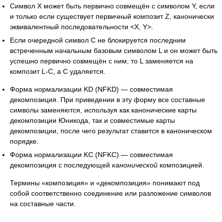
Символ X может быть первично совмещён с символом Y, если
и только если существует первичный композит Z, канонически
эквивалентный последовательности <X, Y>.
Если очередной символ C не блокируется последним
встреченным начальным базовым символом L и он может быть
успешно первично совмещён с ним, то L заменяется на
композит L-C, а C удаляется.
Форма нормализации KD (NFKD) — совместимая
декомпозиция. При приведении в эту форму все составные
символы заменяются, используя как канонические карты
декомпозиции Юникода, так и совместимые карты
декомпозиции, после чего результат ставится в каноническом
порядке.
Форма нормализации KC (NFKC) — совместимая
декомпозиция с последующей
канонической
композицией.
Термины «композиция» и «декомпозиция» понимают под
собой соответственно соединение или разложение символов
на составные части.