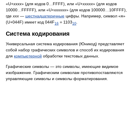
«U+
xxxx
» (для кодов 0…FFFF), или «U+
xxxxx
» (для кодов
10000…FFFFF), или «U+
xxxxxx
» (для кодов 100000…10FFFF),
где
xxx
—
шестнадцатеричные
цифры. Например, символ «я»
(U+044F) имеет код 044F
= 1103
.
16
10
Система кодирования
Универсальная система кодирования (Юникод) представляет
собой набор графических символов и способ их кодирования
для
компьютерной
обработки текстовых данных.
Графические символы — это символы, имеющие видимое
изображение. Графическим символам противопоставляются
управляющие символы и символы форматирования.