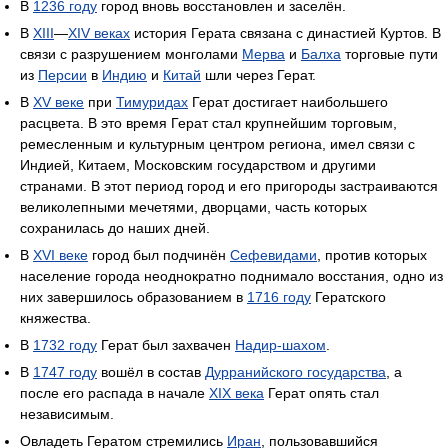
В
1236 году
город вновь восстановлен и заселён.
В
XIII
—
XIV веках
история Герата связана с династией Куртов. В
связи с разрушением монголами
Мерва
и
Балха
торговые пути
из
Персии
в
Индию
и
Китай
шли через Герат.
В
XV веке
при
Тимуридах
Герат достигает наибольшего
расцвета. В это время Герат стал крупнейшим торговым,
ремесленным и культурным центром региона, имел связи с
Индией, Китаем, Московским государством и другими
странами. В этот период город и его пригороды застраиваются
великолепными мечетями, дворцами, часть которых
сохранилась до наших дней.
В
XVI веке
город был подчинён
Сефевидами
, против которых
население города неоднократно поднимало восстания, одно из
них завершилось образованием в
1716 году
Гератского
княжества.
В
1732 году
Герат был захвачен
Надир-шахом
.
В
1747 году
вошёл в состав
Дурранийского государства
, а
после его распада в начале
XIX века
Герат опять стал
независимым.
Овладеть Гератом стремились
Иран
, пользовавшийся