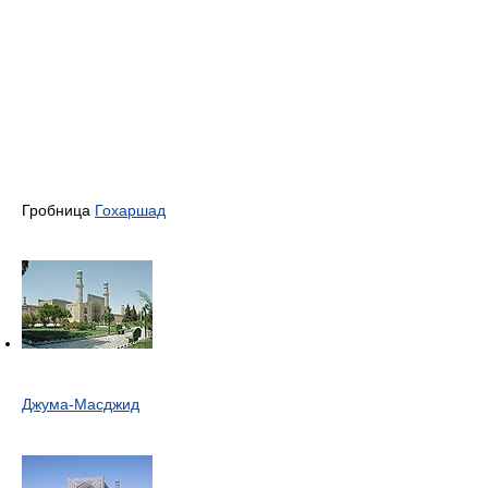
Гробница
Гохаршад
Джума-Масджид