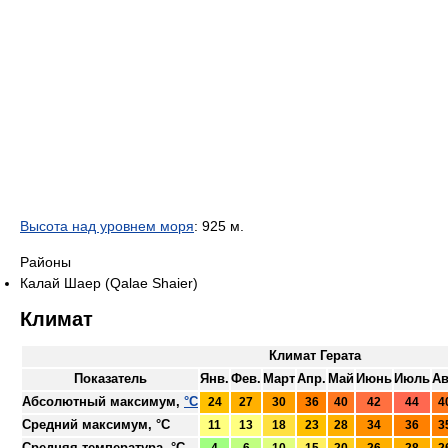
Высота над уровнем моря
: 925 м.
Районы
Калай Шаер (Qalae Shaier)
Климат
Климат Герата
Показатель
Янв.
Фев.
Март
Апр.
Май
Июнь
Июль
Ав
Абсолютный максимум,
°C
24
27
30
36
40
42
44
4
Средний максимум, °C
11
13
18
23
28
34
36
3
Средняя температура, °C
4
6
10
15
20
26
28
2