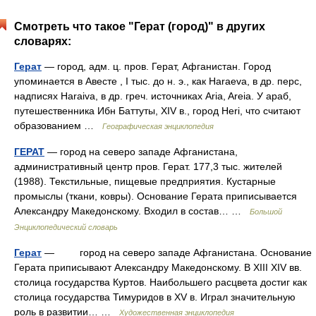
Смотреть что такое "Герат (город)" в других
словарях:
Герат
— город, адм. ц. пров. Герат, Афганистан. Город
упоминается в Авесте , I тыс. до н. э., как Haraeva, в др. перс,
надписях Haraiva, в др. греч. источниках Aria, Areia. У араб,
путешественника Ибн Баттуты, XIV в., город Heri, что считают
образованием …
Географическая энциклопедия
ГЕРАТ
— город на северо западе Афганистана,
административный центр пров. Герат. 177,3 тыс. жителей
(1988). Текстильные, пищевые предприятия. Кустарные
промыслы (ткани, ковры). Основание Герата приписывается
Александру Македонскому. Входил в состав… …
Большой
Энциклопедический словарь
Герат
— город на северо западе Афганистана. Основание
Герата приписывают Александру Македонскому. В XIII XIV вв.
столица государства Куртов. Наибольшего расцвета достиг как
столица государства Тимуридов в XV в. Играл значительную
роль в развитии… …
Художественная энциклопедия