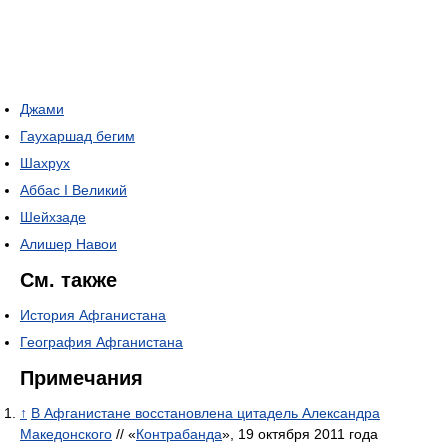
Джами
Гаухаршад бегим
Шахрух
Аббас I Великий
Шейхзаде
Алишер Навои
См. также
История Афганистана
География Афганистана
Примечания
↑
В Афганистане восстановлена цитадель Александра
Македонского
// «
Контрабанда
», 19 октября 2011 года