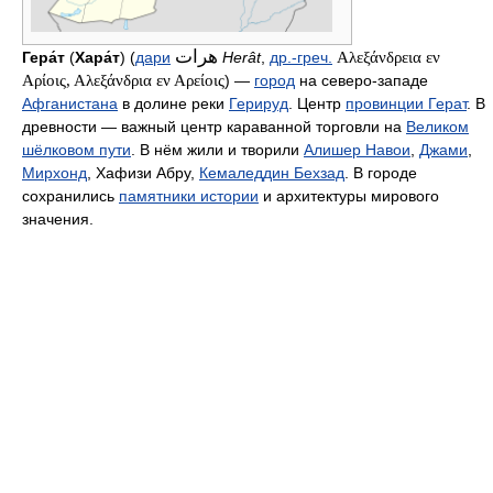
هرات
Гера́т
(
Хара́т
) (
дари
Herât
,
др.-греч.
Αλεξάνδρεια εν
Αρίοις, Αλεξάνδρια εν Αρείοις
) —
город
на северо-западе
Афганистана
в долине реки
Герируд
. Центр
провинции Герат
. В
древности — важный центр караванной торговли на
Великом
шёлковом пути
. В нём жили и творили
Алишер Навои
,
Джами
,
Мирхонд
, Хафизи Абру,
Кемаледдин Бехзад
. В городе
сохранились
памятники истории
и архитектуры мирового
значения.