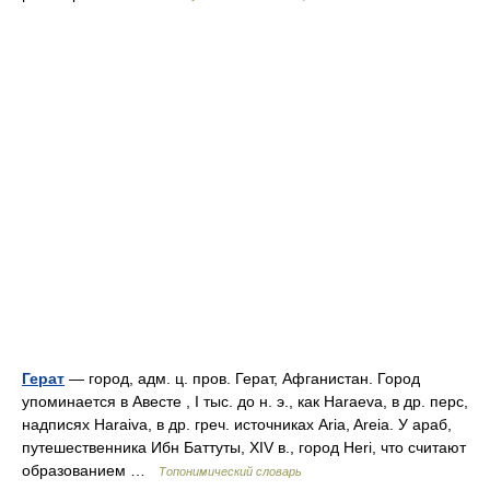
Герат
— город, адм. ц. пров. Герат, Афганистан. Город
упоминается в Авесте , I тыс. до н. э., как Haraeva, в др. перс,
надписях Haraiva, в др. греч. источниках Aria, Areia. У араб,
путешественника Ибн Баттуты, XIV в., город Heri, что считают
образованием …
Топонимический словарь