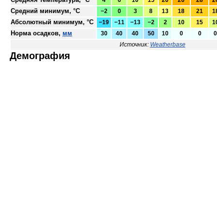
Средний минимум, °C
−2
0
3
8
13
18
21
1
Абсолютный минимум, °C
−19
−11
−13
−2
2
10
15
1
Норма осадков,
мм
30
40
40
50
10
0
0
0
Источник:
Weatherbase
Демография