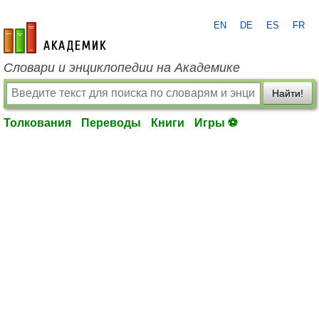
EN
DE
ES
FR
academic.ru
Словари и энциклопедии на Академике
Найти!
Толкования
Переводы
Книги
Игры ⚽