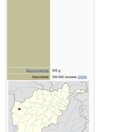
Высота центра
925
м
Население
349 000 человек (
2006
)