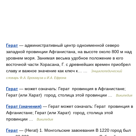
Герат
— административный центр одноименной северо
западной провинции Афганистана, на высоте около 800 м над
уровнем моря. Занимая весьма удобное положение в юго
восточной части Хорасана, Г. с древнейших времен приобрел
славу и важное значение как ключ к… …
Энциклопедический
словарь Ф.А. Брокгауза и И.А. Ефрона
Герат
— может означать: Герат провинция в Афганистане;
Герат (или Харат) город, столица этой провинции …
Википедия
Герат (значения)
— Герат может означать: Герат провинция в
Афганистане; Герат (или Харат) город, столица этой
провинции …
Википедия
Герат
— (Herat) 1. Монгольские завоевания В 1220 город был