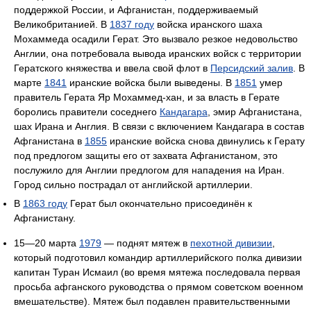
поддержкой России, и Афганистан, поддерживаемый
Великобританией. В
1837 году
войска иранского шаха
Мохаммеда осадили Герат. Это вызвало резкое недовольство
Англии, она потребовала вывода иранских войск с территории
Гератского княжества и ввела свой флот в
Персидский залив
. В
марте
1841
иранские войска были выведены. В
1851
умер
правитель Герата Яр Мохаммед-хан, и за власть в Герате
боролись правители соседнего
Кандагара
, эмир Афганистана,
шах Ирана и Англия. В связи с включением Кандагара в состав
Афганистана в
1855
иранские войска снова двинулись к Герату
под предлогом защиты его от захвата Афганистаном, это
послужило для Англии предлогом для нападения на Иран.
Город сильно пострадал от английской артиллерии.
В
1863 году
Герат был окончательно присоединён к
Афганистану.
15—20 марта
1979
— поднят мятеж в
пехотной дивизии
,
который подготовил командир артиллерийского полка дивизии
капитан Туран Исмаил (во время мятежа последовала первая
просьба афганского руководства о прямом советском военном
вмешательстве). Мятеж был подавлен правительственными