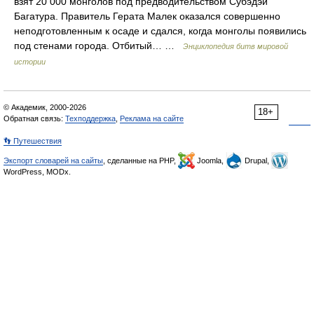
взят 20 000 монголов под предводительством Субэдэй
Багатура. Правитель Герата Малек оказался совершенно
неподготовленным к осаде и сдался, когда монголы появились
под стенами города. Отбитый… …
Энциклопедия битв мировой
истории
© Академик, 2000-2026
18+
Обратная связь:
Техподдержка
,
Реклама на сайте
👣 Путешествия
Экспорт словарей на сайты
, сделанные на PHP,
Joomla,
Drupal,
WordPress, MODx.