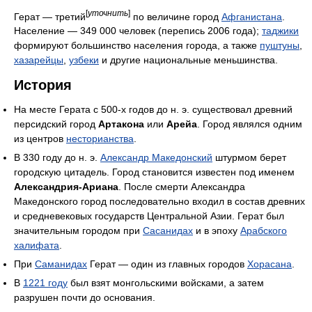
[
уточнить
]
Герат — третий
по величине город
Афганистана
.
Население — 349 000 человек (перепись 2006 года);
таджики
формируют большинство населения города, а также
пуштуны
,
хазарейцы
,
узбеки
и другие национальные меньшинства.
История
На месте Герата с 500-x годов до н. э. существовал древний
персидский город
Артакона
или
Арейа
. Город являлся одним
из центров
несторианства
.
В 330 году до н. э.
Александр Македонский
штурмом берет
городскую цитадель. Город становится известен под именем
Александрия-Ариана
. После смерти Александра
Македонского город последовательно входил в состав древних
и средневековых государств Центральной Азии. Герат был
значительным городом при
Сасанидах
и в эпоху
Арабского
халифата
.
При
Саманидах
Герат — один из главных городов
Хорасана
.
В
1221 году
был взят монгольскими войсками, а затем
разрушен почти до основания.