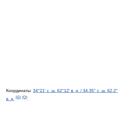
Координаты:
34°21′ с. ш.
62°12′ в. д.
/
34.35° с. ш.
62.2°
(G)
(O)
в. д.
.