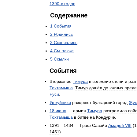
1390
-
х
годов
.
Содержание
1
События
2
Родились
3
Скончались
4
См
.
также
5
Ссылки
События
Вторжение
Тимура
в
волжские
степи
и
раз
Тохтамыша
.
Тимур
дошёл
до
южных
преде
Руси
.
Ушкуйники
разоряют
булгарский
город
Жук
18
июня
—
армия
Тимура
разгромила
вой
Тохтамыша
в
битве
на
Кондурче
.
1391
—
1434
—
Граф
Савойи
Амадей
VIII
(
1
1451
).