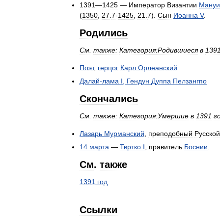
1391
—
1425
—
Император
Византии
Мануи
(
1350
,
27
.
7
-
1425
,
21
.
7
).
Сын
Иоанна
V
.
Родились
См
.
также:
Категория:Родившиеся
в
139
Поэт
,
герцог
Карл
Орлеанский
Далай
-
лама
I
,
Гендун
Дуппа
Пелзангпо
Скончались
См
.
также:
Категория:Умершие
в
1391
г
Лазарь
Мурманский
,
преподобный
Русской
14
марта
—
Твртко
I
,
правитель
Боснии
.
См
.
также
1391
год
Ссылки