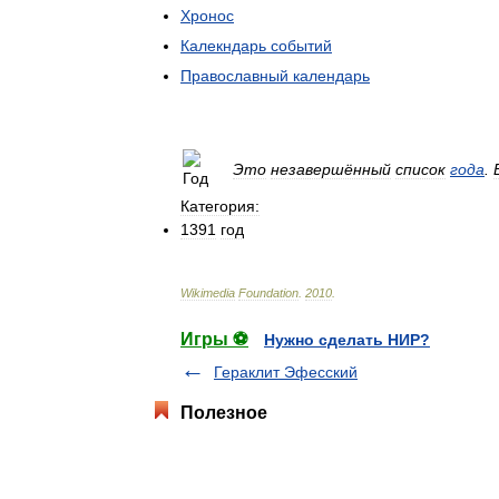
Хронос
Калекндарь
событий
Православный
календарь
Это
незавершённый
список
года
.
Категория:
1391
год
Wikimedia
Foundation
.
2010
.
Игры ⚽
Нужно сделать НИР?
Гераклит Эфесский
Полезное