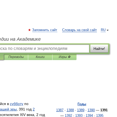
Запомнить сайт
Словарь на свой сайт
RU
едии на Академике
Найти!
Переводы
Книги
Игры ⚽
йся
в
субботу
по
Годы
нашей
эры
,
391
год
2
1387
·
1388
·
1389
·
1390
—
1391
есятилетия
XIV
века
,
2
год
—
1392
·
1393
·
1394
·
1395