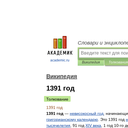
Словари и энциклоп
academic.ru
Википедия
Толкования
Википедия
1391 год
Толкование
1391
год
1391
год
—
невисокосный
год
,
начинающи
григорианскому
календарю
.
Это
1391
год
тысячелетия
,
91
год
XIV
века
,
1
год
10
-
го
д