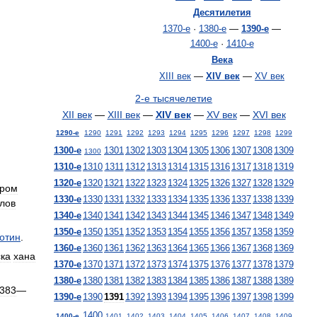
Десятилетия
1370
-
е
·
1380
-
е
—
1390
-
е
—
1400
-
е
·
1410
-
е
Века
XIII
век
—
XIV
век
—
XV
век
2
-
е
тысячелетие
XII
век
—
XIII
век
—
XIV
век
—
XV
век
—
XVI
век
1290
-
е
1290
1291
1292
1293
1294
1295
1296
1297
1298
1299
1300
-
е
1301
1302
1303
1304
1305
1306
1307
1308
1309
1300
1310
-
е
1310
1311
1312
1313
1314
1315
1316
1317
1318
1319
1320
-
е
1320
1321
1322
1323
1324
1325
1326
1327
1328
1329
гром
1330
-
е
1330
1331
1332
1333
1334
1335
1336
1337
1338
1339
лов
1340
-
е
1340
1341
1342
1343
1344
1345
1346
1347
1348
1349
1350
-
е
1350
1351
1352
1353
1354
1355
1356
1357
1358
1359
отин
.
1360
-
е
1360
1361
1362
1363
1364
1365
1366
1367
1368
1369
ска
хана
1370
-
е
1370
1371
1372
1373
1374
1375
1376
1377
1378
1379
1380
-
е
1380
1381
1382
1383
1384
1385
1386
1387
1388
1389
383
—
1390
-
е
1390
1391
1392
1393
1394
1395
1396
1397
1398
1399
1400
1400
-
е
1401
1402
1403
1404
1405
1406
1407
1408
1409