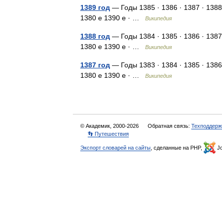
1389 год
— Годы 1385 · 1386 · 1387 · 1388
1380 е 1390 е · …
Википедия
1388 год
— Годы 1384 · 1385 · 1386 · 1387
1380 е 1390 е · …
Википедия
1387 год
— Годы 1383 · 1384 · 1385 · 1386
1380 е 1390 е · …
Википедия
© Академик, 2000-2026
Обратная связь:
Техподдерж
👣 Путешествия
Экспорт словарей на сайты
, сделанные на PHP,
Jo