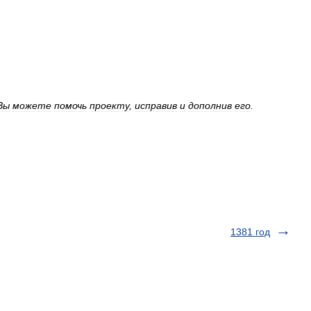
Вы
можете
помочь
проекту
,
исправив
и
дополнив
его
.
1381 год