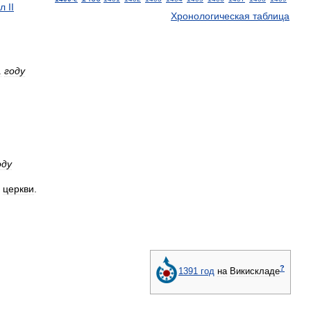
л
II
Хронологическая
таблица
1
году
оду
церкви
.
?
1391
год
на
Викискладе