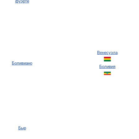
фуэрте
Венесуэла
Боливиано
Боливия
Быр