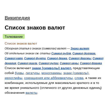
Википедия
Список знаков валют
Толкование
Список знаков валют
Обзорная статья о знаках (символах) валют —
Знаки валют
Об отдельных знаках см. статьи
Символ рубля
,
Символ доллара
,
Символ евро
,
Символ фунта
,
Символ драма
,
Символ драхмы
,
Символ
денария
,
Символ риала
,
Символ рупии
,
Символ иены
,
Символ франка
Список включает
знаки (символы) валют
,
представляющие
собой
буквы
,
лигатуры
,
монограммы
,
знаки (символы)
,
иероглифы
,
сокращения или аббревиатуры
,
слова
, а также их
комбинации, используемые для максимально краткого и в то
же время уникального (отличного от других денежных единиц)
обозначения
валюты
.