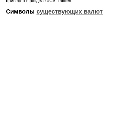
приведён в разделе «См. также»
.
Символы
существующих валют