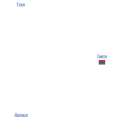
Гурд
Гаити
Даласи