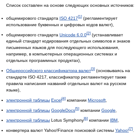
Список составлен на основе следующих основных источников:
[1]
общемирового стандарта
ISO 4217
(регламентирует
использование буквенных и цифровых кодов валют),
[2]
общемирового стандарта
Unicode 6.0.0
(устанавливает
единый стандарт кодирования отдельных символов и знаков
письменных языков для последующего использования,
например, в компьютерных операционных системах и
отдельных программных продуктах),
[3]
Общероссийского классификатора валют
(основываясь на
стандарте ISO 4217, классификатор регламентирует также
правила написания названий отдельных валют на русском
языке),
[4]
электронной таблицы
Excel
компании
Microsoft
,
[5]
электронной таблицы
GoogleDocs
компании
Google
,
[6]
электронной таблицы
Lotus Symphony
компании
IBM
,
[7]
конвертера валют Yahoo!Finance поисковой системы
Yahoo!
.