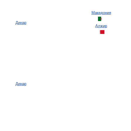
Македония
Динар
Алжир
Динар