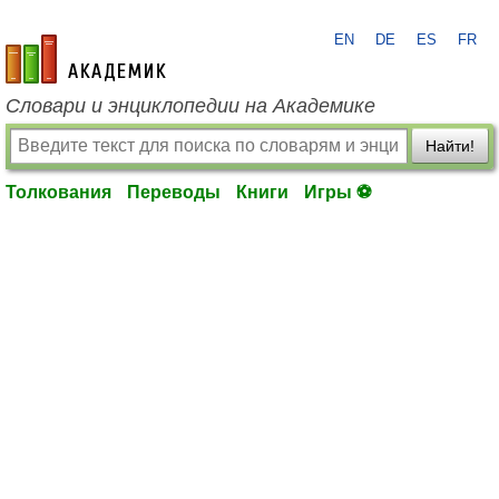
EN
DE
ES
FR
academic.ru
Словари и энциклопедии на Академике
Найти!
Толкования
Переводы
Книги
Игры ⚽