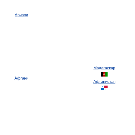
Ариари
Мадагаскар
Афгани
Афганистан