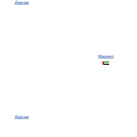
Дирхам
Марокко
Дирхам