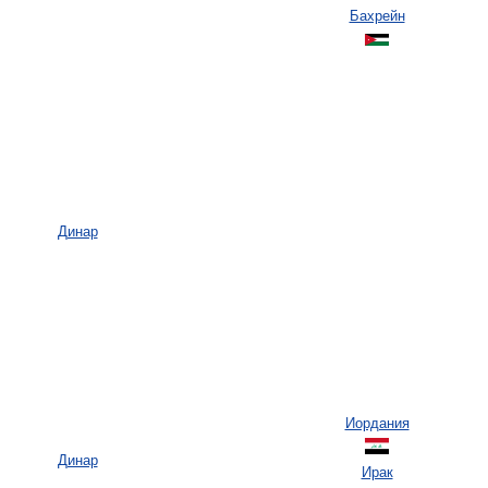
Бахрейн
Динар
Иордания
Динар
Ирак