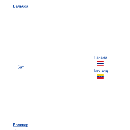
Бальбоа
Панама
Бат
Таиланд
Боливар