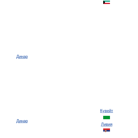
Динар
Кувейт
Динар
Ливия