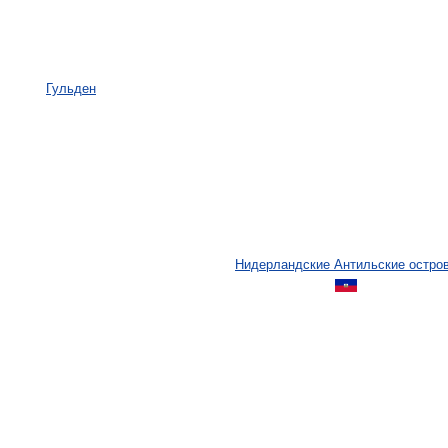
Гульден
Нидерландские Антильские остро