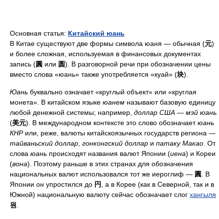
Основная статья:
Китайский юань
В Китае существуют две формы символа юаня — обычная (
元
)
и более сложная, используемая в финансовых документах
запись (
圓
или
圆
). В разговорной речи при обозначении цены
вместо слова «юань» также употребляется «куай» (
块
).
Юань
буквально означает «круглый объект» или «круглая
монета». В китайском языке
юанем
называют базовую единицу
любой денежной системы; например,
доллар США
—
мэй юань
(
美元
). В международном контексте это слово обозначает
юань
КНР
или, реже, валюты китайскоязычных государств региона —
тайваньский доллар
,
гонконгский доллар
и
патаку Макао
. От
слова
юань
происходят названия валют Японии (
иена
) и Кореи
(
вона
). Поэтому раньше в этих странах для обозначения
национальных валют использовался тот же иероглиф —
圓
. В
Японии он упростился до
円
, а в Корее (как в Северной, так и в
Южной) национальную валюту сейчас обозначает слог
хангыля
원
.