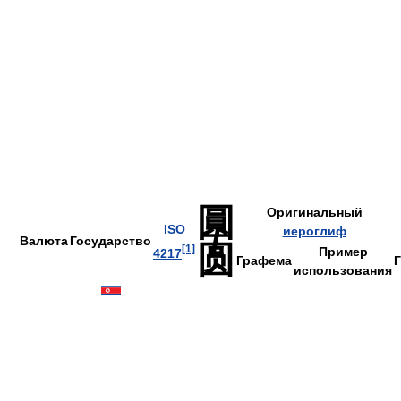
圓
Оригинальный
/
ISO
иероглиф
Валюта
Государство
圆
[1]
Пример
4217
Графема
использования