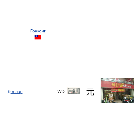
Гонконг
元
Доллар
TWD