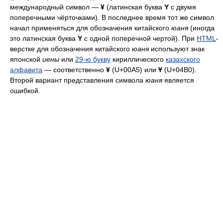
международный символ —
¥
(латинская буква
Y
с двумя
поперечными чёрточками). В последнее время тот же символ
начал применяться для обозначения китайского
юаня
(иногда
это латинская буква
Y
с одной поперечной чертой). При
HTML
-
верстке для обозначения китайского
юаня
используют знак
японской
иены
или
29-ю букву
кириллического
казахского
алфавита
— соответственно
¥
(U+00A5) или
Ұ
(U+04B0).
Второй вариант представления символа
юаня
является
ошибкой.