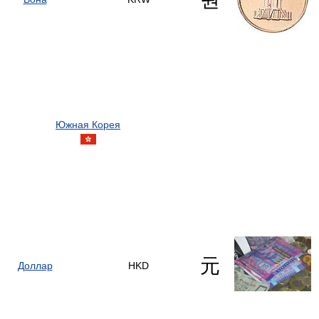
Южная Корея
元
Доллар
HKD