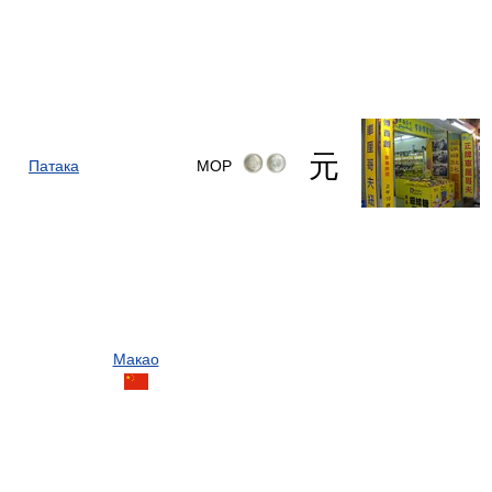
元
Патака
MOP
Макао