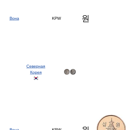
원
Вона
KPW
Северная
Корея
원
Вона
KRW