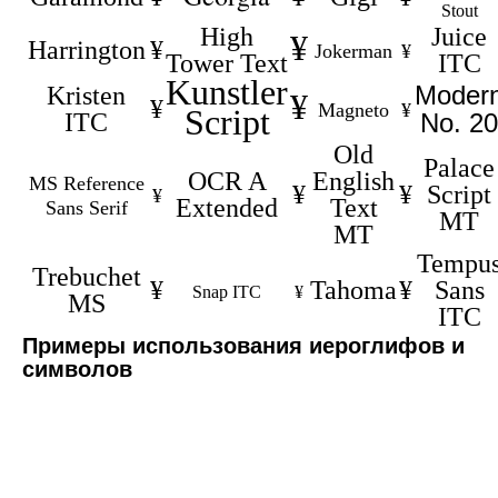
Stout
High
Juice
¥
Harrington
¥
Jokerman
¥
Tower Text
ITC
Kunstler
Moder
Kristen
¥
¥
Magneto
¥
Script
ITC
No. 20
Old
Palace
OCR A
English
MS Reference
¥
¥
Script
¥
Extended
Text
Sans Serif
MT
MT
Tempu
Trebuchet
¥
Tahoma
¥
Sans
Snap ITC
¥
MS
ITC
Примеры использования иероглифов и
символов