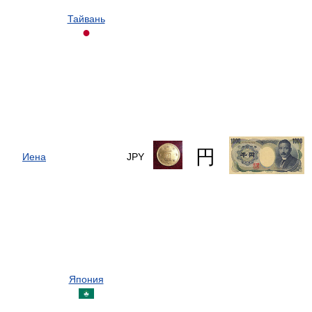
Тайвань
円
Иена
JPY
Япония