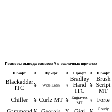
Примеры вывода символа ¥ в различных шрифтах
Шрифт
¥
Шрифт
¥
Шрифт
¥
Шрифт
Bradley
Brush
Blackadder
¥
Hand
¥
Script
Wide Latin
¥
ITC
ITC
MT
Engravers
Chiller
¥
Curlz MT
¥
Forte
¥
MT
Goudy
Georgia
¥
Garamond
¥
Gigi
¥