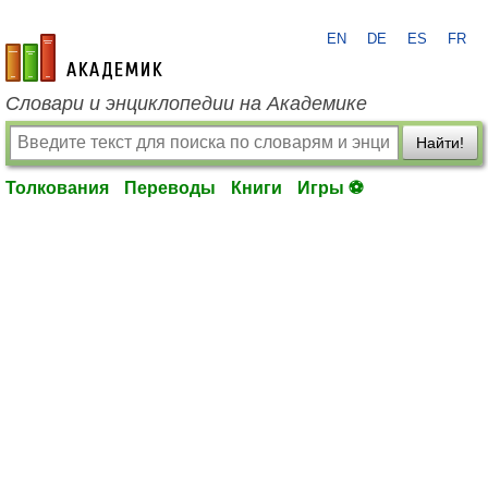
EN
DE
ES
FR
academic.ru
Словари и энциклопедии на Академике
Найти!
Толкования
Переводы
Книги
Игры ⚽