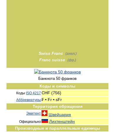
Swiss Franc
(англ.)
Franc suisse
(фр.)
Банкнота 50 франков
Коды и символы
CHF (756)
Коды
ISO 4217
₣ • Fr • sFr
Аббревиатуры
Территория обращения
Эмитент
Швейцария
Лихтенштейн
Официально
Производные и параллельные единицы