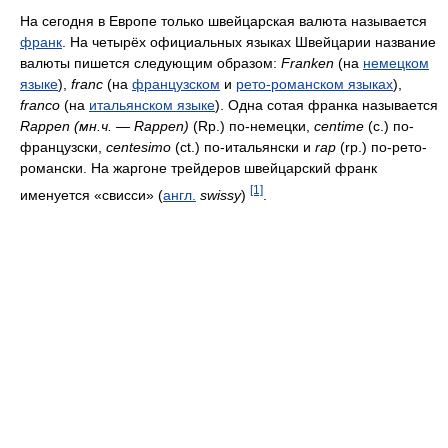
На сегодня в Европе только швейцарская валюта называется
франк
. На четырёх официальных языках Швейцарии название
валюты пишется следующим образом:
Franken
(на
немецком
языке
),
franc
(на
французском
и
рето-романском языках
),
franco
(на
итальянском языке
). Одна сотая франка называется
Rappen (мн.ч. — Rappen)
(Rp.) по-немецки,
centime
(c.) по-
французски,
centesimo
(ct.) по-итальянски и
rap
(rp.) по-рето-
романски. На жаргоне трейдеров швейцарский франк
[1]
именуется «свисси» (
англ.
swissy
)
.