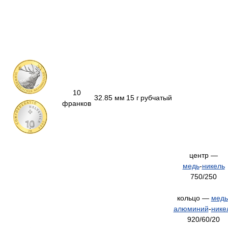
10
32.85 мм
15 г
рубчатый
франков
центр —
медь
-
никель
750/250
кольцо —
медь
алюминий
-
нике
920/60/20