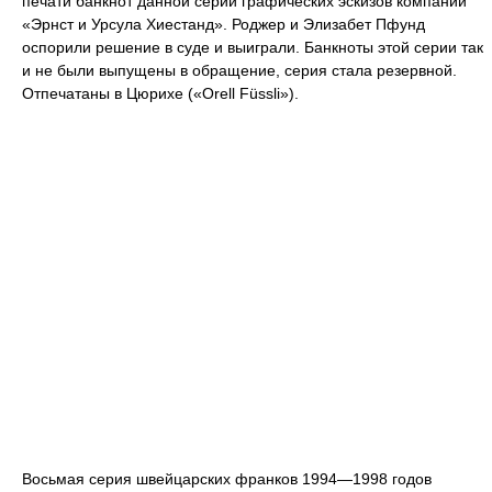
печати банкнот данной серии графических эскизов компании
«Эрнст и Урсула Хиестанд». Роджер и Элизабет Пфунд
оспорили решение в суде и выиграли. Банкноты этой серии так
и не были выпущены в обращение, серия стала резервной.
Отпечатаны в Цюрихе («Orell Füssli»).
Восьмая серия швейцарских франков 1994—1998 годов