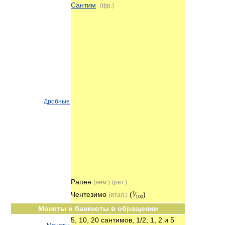
Сантим
(фр.)
Дробные
Рапен
(нем.)
(рет.)
Чентезимо
(
)
1
⁄
(итал.)
100
Монеты и банкноты в обращении
5, 10, 20 сантимов, 1/2, 1, 2 и 5