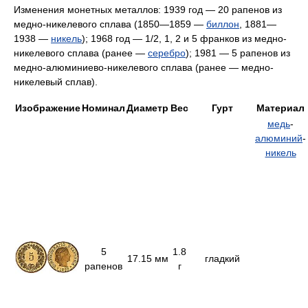
Изменения монетных металлов: 1939 год — 20 рапенов из
медно-никелевого сплава (1850—1859 —
биллон
, 1881—
1938 —
никель
); 1968 год — 1/2, 1, 2 и 5 франков из медно-
никелевого сплава (ранее —
серебро
); 1981 — 5 рапенов из
медно-алюминиево-никелевого сплава (ранее — медно-
никелевый сплав).
Изображение
Номинал
Диаметр
Вес
Гурт
Материал
медь
-
алюминий
-
никель
5
1.8
17.15 мм
гладкий
рапенов
г