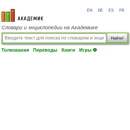
EN
DE
ES
FR
academic.ru
Словари и энциклопедии на Академике
Найти!
Толкования
Переводы
Книги
Игры ⚽