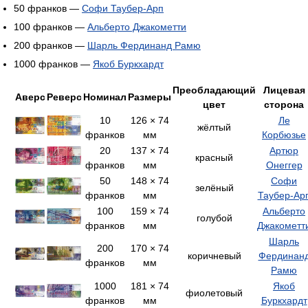
50 франков —
Софи Таубер-Арп
100 франков —
Альберто Джакометти
200 франков —
Шарль Фердинанд Рамю
1000 франков —
Якоб Буркхардт
Преобладающий
Лицевая
Аверс
Реверс
Номинал
Размеры
цвет
сторона
10
126 × 74
Ле
жёлтый
франков
мм
Корбюзье
20
137 × 74
Артюр
красный
франков
мм
Онеггер
50
148 × 74
Софи
зелёный
франков
мм
Таубер-Ар
100
159 × 74
Альберто
голубой
франков
мм
Джакометт
Шарль
200
170 × 74
коричневый
Фердинан
франков
мм
Рамю
1000
181 × 74
Якоб
фиолетовый
франков
мм
Буркхардт