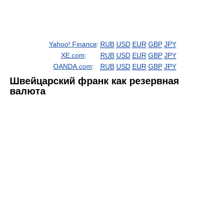
Yahoo! Finance
:
RUB
USD
EUR
GBP
JPY
XE.com
:
RUB
USD
EUR
GBP
JPY
OANDA.com
:
RUB
USD
EUR
GBP
JPY
Швейцарский франк как резервная
валюта