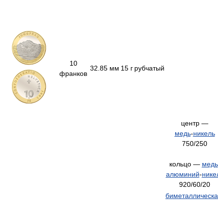
10
32.85 мм
15 г
рубчатый
франков
центр —
медь
-
никель
750/250
кольцо —
медь
алюминий
-
нике
920/60/20
биметаллическ