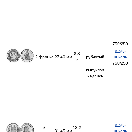
750/250
медь
-
8.8
2 франка
27.40 мм
рубчатый
никель
г
750/250
выпуклая
надпись
медь
-
5
13.2
31.45 мм
никель