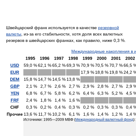
Швейцарский франк используется в качестве
резервной
валюты
, из-за его стабильности, хотя доля всех валютных
резервов в швейцарских франках, как правило, ниже 0,3 %.
Международные накопления в и
1995
1996
1997
1998
1999
2000
2001
2002
USD
59,0 %
62,1 %
65,2 %
69,3 %
70,9 %
70,5 %
70,7 %
66,5 
EUR
17,9 %
18,8 %
19,8 %
24,2 
DEM
15,8 %
14,7 %
14,5 %
13,8 %
GBP
2,1 %
2,7 %
2,6 %
2,7 %
2,9 %
2,8 %
2,7 %
2,9 
YEN
6,8 %
6,7 %
5,8 %
6,2 %
6,4 %
6,3 %
5,2 %
4,5 
FRF
2,4 %
1,8 %
1,4 %
1,6 %
CHF
0,3 %
0,2 %
0,4 %
0,3 %
0,2 %
0,3 %
0,3 %
0,4 
Прочие
13,6 %
11,7 %
10,2 %
6,1 %
1,6 %
1,4 %
1,2 %
1,4 
Источники: 1995—2009 МВФ (
Международный валютный фонд
)