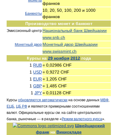
Монеты
франков
10, 20, 50, 100, 200 и 1000
Банкноты
франков
Производство монет и банкнот
Национальный банк Швейцарии
Эмиссионный центр
www.snb.ch
Монетный двор Швейцарии
Монетный двор
www.swissmint.ch
Курсы на
29 ноября
2012
года
1
RUB
= 0,02986 CHF
1
USD
= 0,9272 CHF
1
EUR
= 1,205 CHF
1
GBP
= 1,485 CHF
1
JPY
= 0,01128 CHF
Курсы
обновляются автоматически
на основе данных
МВФ
,
ЕЦБ
,
ЦБ РФ
и являются примерными соотношениями
валют. Официальные курсы см. на сайте центрального
банка, рыночные — в разделе «
Режим валютного курса
».
Швейцарский
франк
на
Викискладе