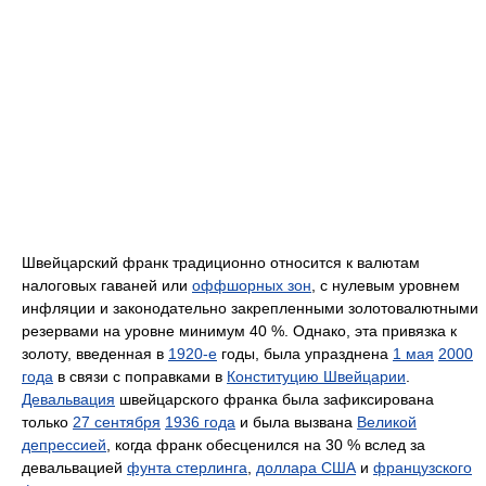
Швейцарский франк традиционно относится к валютам
налоговых гаваней или
оффшорных зон
, с нулевым уровнем
инфляции и законодательно закрепленными золотовалютными
резервами на уровне минимум 40 %. Однако, эта привязка к
золоту, введенная в
1920-е
годы, была упразднена
1 мая
2000
года
в связи с поправками в
Конституцию Швейцарии
.
Девальвация
швейцарского франка была зафиксирована
только
27 сентября
1936 года
и была вызвана
Великой
депрессией
, когда франк обесценился на 30 % вслед за
девальвацией
фунта стерлинга
,
доллара США
и
французского