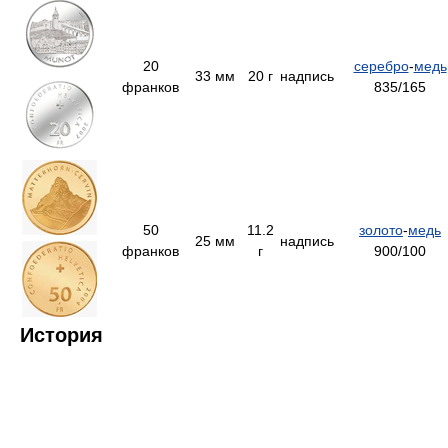
20
серебро
-
медь
33 мм
20 г
надпись
франков
835/165
50
11.2
золото
-
медь
25 мм
надпись
франков
г
900/100
История