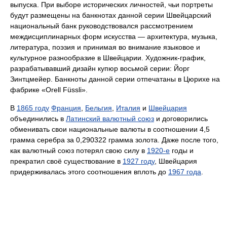
выпуска. При выборе исторических личностей, чьи портреты
будут размещены на банкнотах данной серии Швейцарский
национальный банк руководствовался рассмотрением
междисциплинарных форм искусства — архитектура, музыка,
литература, поэзия и принимая во внимание языковое и
культурное разнообразие в Швейцарии. Художник-график,
разрабатывавший дизайн купюр восьмой серии: Йорг
Зинтцмейер. Банкноты данной серии отпечатаны в Цюрихе на
фабрике «Orell Füssli».
В
1865 году
Франция
,
Бельгия
,
Италия
и
Швейцария
объединились в
Латинский валютный союз
и договорились
обменивать свои национальные валюты в соотношении 4,5
грамма серебра за 0,290322 грамма золота. Даже после того,
как валютный союз потерял свою силу в
1920-е
годы и
прекратил своё существование в
1927 году
, Швейцария
придерживалась этого соотношения вплоть до
1967 года
.