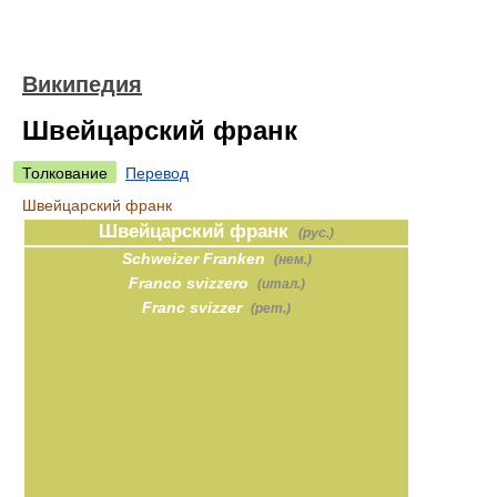
Википедия
Швейцарский франк
Толкование
Перевод
Швейцарский франк
Швейцарский франк
(рус.)
Schweizer Franken
(нем.)
Franco svizzero
(итал.)
Franc svizzer
(рет.)