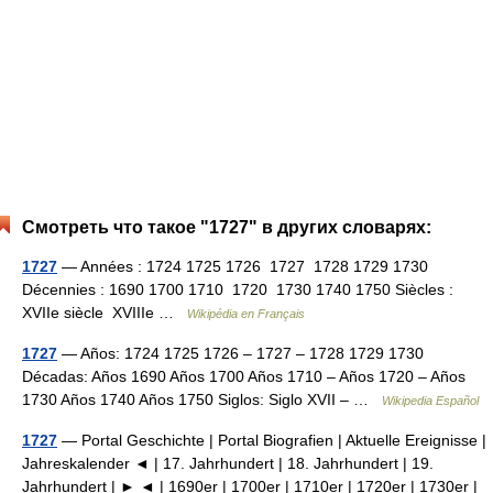
Смотреть что такое "1727" в других словарях:
1727
— Années : 1724 1725 1726 1727 1728 1729 1730
Décennies : 1690 1700 1710 1720 1730 1740 1750 Siècles :
XVIIe siècle XVIIIe …
Wikipédia en Français
1727
— Años: 1724 1725 1726 – 1727 – 1728 1729 1730
Décadas: Años 1690 Años 1700 Años 1710 – Años 1720 – Años
1730 Años 1740 Años 1750 Siglos: Siglo XVII – …
Wikipedia Español
1727
— Portal Geschichte | Portal Biografien | Aktuelle Ereignisse |
Jahreskalender ◄ | 17. Jahrhundert | 18. Jahrhundert | 19.
Jahrhundert | ► ◄ | 1690er | 1700er | 1710er | 1720er | 1730er |