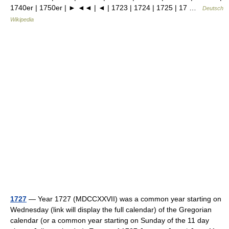
1740er | 1750er | ► ◄◄ | ◄ | 1723 | 1724 | 1725 | 17 …
Deutsch
Wikipedia
1727
— Year 1727 (MDCCXXVII) was a common year starting on
Wednesday (link will display the full calendar) of the Gregorian
calendar (or a common year starting on Sunday of the 11 day