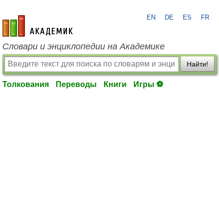
EN
DE
ES
FR
academic.ru
Словари и энциклопедии на Академике
Найти!
Толкования
Переводы
Книги
Игры ⚽