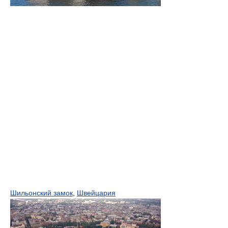
Шильонский замок
,
Швейцария