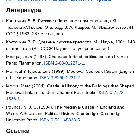
Литература
Косточкин В. В. Русское оборонное зодчество конца XIII
-начала XVI веков. Отв. ред. В. А. Лавров. М.: Издательство АН
СССР, 1962.-287 с. илл., карт.
Косточкин В. В. Древние русские крепости. М.: Наука, 1964. 143
с., илл., карт.(АН СССР. Научно-популярная серия).
Mesqui, Jean (1997). Chateaux-forts et fortifications en France.
Paris: Flammarion.
ISBN 2-08-012271-1
.
Monreal Y Tejada, Luis (1999). Medieval Castles of Spain (English
ed.). Konemann.
ISBN 3-8290-2221-2
.
Morris, Marc (2004). Castle: A History of the Buildings that Shaped
Medieval Britain. London: Channel Four Books.
ISBN 0-7522-
1536-1
.
Pounds, N. J. G. (1994). The Medieval Castle in England and
Wales: A Social and Political History. Cambridge: Cambridge
University Press.
ISBN 0-521-45828-5
.
Ссылки