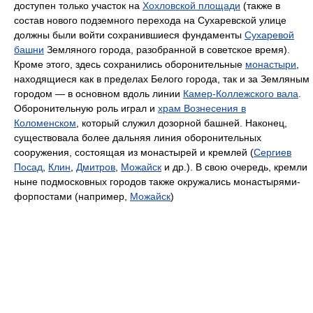
доступен только участок на
Хохловской площади
(также в
состав нового подземного перехода на Сухаревской улице
должны были войти сохранившиеся фундаменты
Сухаревой
башни
Земляного города, разобранной в советское время).
Кроме этого, здесь сохранились оборонительные
монастыри
,
находящиеся как в пределах Белого города, так и за Земляным
городом — в основном вдоль линии
Камер-Коллежского вала
.
Оборонительную роль играл и
храм Вознесения в
Коломенском
, который служил дозорной башней. Наконец,
существовала более дальняя линия оборонительных
сооружения, состоящая из монастырей и кремлей (
Сергиев
Посад
,
Клин
,
Дмитров
,
Можайск
и др.). В свою очередь, кремли
ныне подмосковных городов также окружались монастырями-
форпостами (например,
Можайск
)