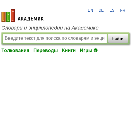
EN
DE
ES
FR
academic.ru
Словари и энциклопедии на Академике
Найти!
Толкования
Переводы
Книги
Игры ⚽