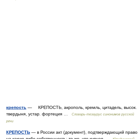
крепость
— КРЕПОСТЬ, акрополь, кремль, цитадель, высок.
твердыня, устар. фортеция …
Словарь-тезаурус синонимов русской
речи
КРЕПОСТЬ
— в России акт (документ), подтверждающий право
на какую либо собственность; то же, что купчая …