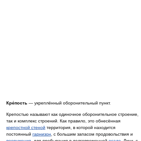
Кре́пость
— укреплённый оборонительный пункт.
Крепостью называют как одиночное оборонительное строение,
так и комплекс строений. Как правило, это обнесённая
крепостной стеной
территория, в которой находится
постоянный
гарнизон
, с большим запасом продовольствия и
вооружения
, для пребывания в долговременной
осаде
. Лишь с