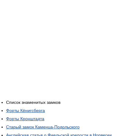
Список знаменитых замков
Форты Кёнигсберга
Форты Кронштадта
Старый замок Каменца-Подольского
Английская статья о Фиельской крепости в Норвегии