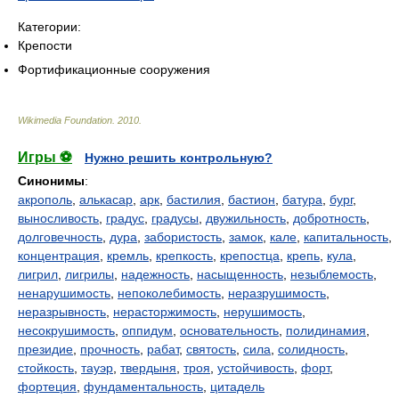
Категории:
Крепости
Фортификационные сооружения
Wikimedia Foundation
.
2010
.
Игры ⚽
Нужно решить контрольную?
Синонимы
:
акрополь
,
алькасар
,
арк
,
бастилия
,
бастион
,
батура
,
бург
,
выносливость
,
градус
,
градусы
,
двужильность
,
добротность
,
долговечность
,
дура
,
забористость
,
замок
,
кале
,
капитальность
,
концентрация
,
кремль
,
крепкость
,
крепостца
,
крепь
,
кула
,
лигрил
,
лигрилы
,
надежность
,
насыщенность
,
незыблемость
,
ненарушимость
,
непоколебимость
,
неразрушимость
,
неразрывность
,
нерасторжимость
,
нерушимость
,
несокрушимость
,
оппидум
,
основательность
,
полидинамия
,
президие
,
прочность
,
рабат
,
святость
,
сила
,
солидность
,
стойкость
,
тауэр
,
твердыня
,
троя
,
устойчивость
,
форт
,
фортеция
,
фундаментальность
,
цитадель