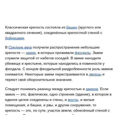
Классическая крепость состояла из
башен
(круглого или
квадратного сечения), соединённых крепостной стеной с
бойницами
.
В
Средние века
получили распространение небольшие
крепости —
замки
, в которых проживали
феодалы
. Замки
служили защитой от набегов соседей. В замке находили
убежище и крестьяне, которые находились в повинности у
феодала. С концом феодальной раздробленности роль замков
снижается. Некоторые замки перестраиваются в
дворцы
и
теряют своё оборонительное значение.
Следует понимать разницу между крепостью и
замком
. Если
замок — это, фактически, одно строение (здание), в котором в
единое целое соединены и стены, и
мосты
, и жилые
помещения, и башни, и рвы, и другие сооружения, то
крепость — это, по сути, участок земли, обнесённый стеной с