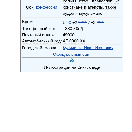
большинство
-
православные
•
Осн
.
конфессии
христиане
и
атеисты
,
также
иудеи
и
мусульмане
Время:
поясн
.
летн
.
UTC
+
2
/ +
3
Телефонный
код:
+
380
56
(
2
)
Почтовый
индекс:
49000
Автомобильный
код:
АЕ
0000
ХХ
Городской
голова:
Куличенко
Иван
Иванович
Официальный
сайт
Иллюстрации
на
Викискладе