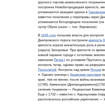
крупного
торгово
-
ремесленного
пограничн
построена
Новобогородицкая
крепость
,
ме
упоминаются
казацкие
курени
в
Таромско
известно
поселение
у
переправы
через
Дн
упоминается
Богородицкое
поселение
(
на
хутор
Обуха
(
ныне
—
пос
.
Кировское
).
В
1635
году
польские
власти
для
контроля
Днепровского
порога
построили
крепость
К
крепость
играла
значительную
роль
в
реги
(
округа
)
Запорожья
.
При
крепости
со
врем
южной
окраине
города
с
остатками
землян
кампании
Петра
I
по
условиям
Прутского
д
контроль
татар
,
однако
право
на
разрушен
Посполитой
.
Контроль
над
краем
Россия
в
гг
.
Однако
граница
с
Крымским
ханством
п
края
,
тем
не
менее
,
после
войны
возникаю
(
1740
),
Каменское
(
Днепродзержинск
)(
175
селение
лоцманов
—
Лоцманская
Каменка
Еще
с
1732
г
.
известно
с
.
Карнауховка
(
тер
располагалось
российское
укрепление
—