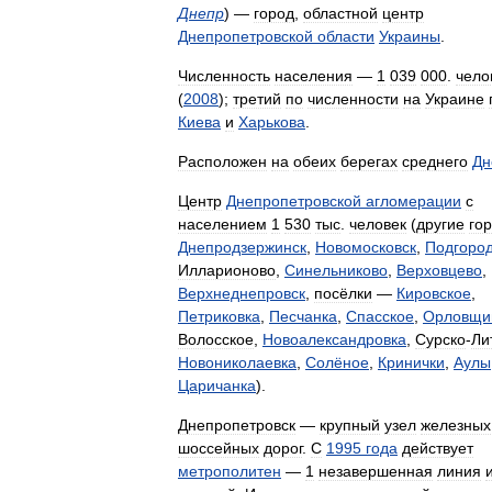
Днепр
) —
город
,
областной
центр
Днепропетровской
области
Украины
.
Численность
населения
—
1
039
000
.
чело
(
2008
);
третий
по
численности
на
Украине
Киева
и
Харькова
.
Расположен
на
обеих
берегах
среднего
Дн
Центр
Днепропетровской
агломерации
с
населением
1
530
тыс
.
человек
(
другие
го
Днепродзержинск
,
Новомосковск
,
Подгоро
Илларионово
,
Синельниково
,
Верховцево
,
Верхнеднепровск
,
посёлки
—
Кировское
,
Петриковка
,
Песчанка
,
Спасское
,
Орловщи
Волосское
,
Новоалександровка
,
Сурско
-
Ли
Новониколаевка
,
Солёное
,
Кринички
,
Аулы
Царичанка
).
Днепропетровск
—
крупный
узел
железных
шоссейных
дорог
.
С
1995
года
действует
метрополитен
—
1
незавершенная
линия