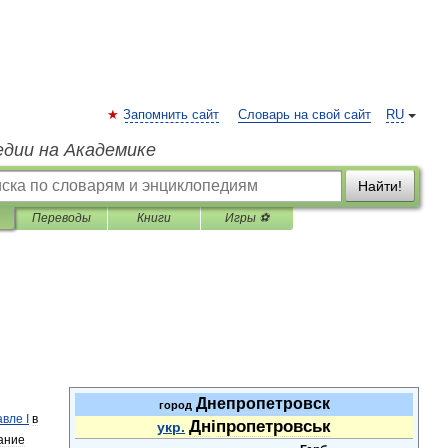
Запомнить сайт
Словарь на свой сайт
RU
едии на Академике
Найти!
Переводы
Книги
Игры ⚽
Днепропетровск
город
авле
I
в
Дн
і
пропетровськ
укр
.
ание