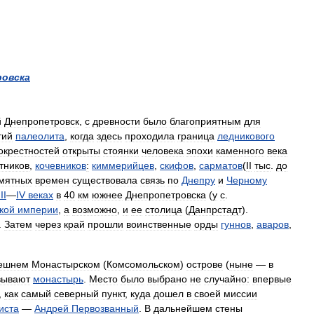
овска
й
Днепропетровск
,
с
древности
было
благоприятным
для
тий
палеолита
,
когда
здесь
проходила
граница
ледникового
окрестностей
открыты
стоянки
человека
эпохи
каменного
века
тников
,
кочевников
:
киммерийцев
,
скифов
,
сарматов
(
II
тыс
.
до
мятных
времен
существовала
связь
по
Днепру
и
Черному
III
—
IV
веках
в
40
км
южнее
Днепропетровска
(
у
с
.
кой
империи
,
а
возможно
,
и
ее
столица
(
Данпрстадт
).
.
Затем
через
край
прошли
воинственные
орды
гуннов
,
аваров
,
ешнем
Монастырском
(
Комсомольском
)
острове
(
ныне
—
в
вывают
монастырь
.
Место
было
выбрано
не
случайно:
впервые
,
как
самый
северный
пункт
,
куда
дошел
в
своей
миссии
иста
—
Андрей
Первозванный
.
В
дальнейшем
стены