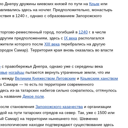
по
Днепру
дружины
киевских
князей
по
пути
на
Крым
или
авливались
здесь
на
ночлег
.
Предположительно
,
монастырь
ствия
в
1240
г
.,
однако
с
образованием
Запорожского
торгово
-
ремесленный
город
,
погибший
в
1240
г
.
в
числе
другим
предположениям
,
здесь
с
IX
века
располагался
жители
которого
после
XIII
века
перебрались
на
другую
городок
Самар
).
Территория
края
вновь
оказалась
во
власти
р
с
правобережья
Днепра
,
однако
уже
с
середины
века
овье
ногайцы
пытаются
вернуть
утраченные
земли
,
что
им
а
между
Великим
Княжеством
Литовским
и
Крымским
ханством
о
Самаре
—
то
есть
по
территории
современного
здесь
из
-
за
татарских
набегов
сильно
сократилось
,
оттянулось
сь
название
Дикое
поле
.
после
становления
Запорожского
казачества
и
организации
адой
на
пути
татарских
отрядов
на
север
.
Так
,
уже
с
1500
или
ый
Самар
)
на
территории
нынешнего
пос
.
Шевченко
хеологические
находки
подтверждают
существование
здесь