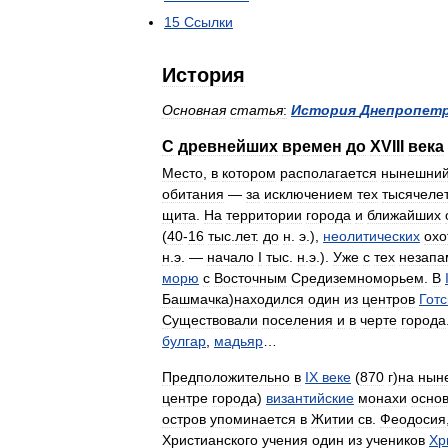
15
Ссылки
История
Основная
статья
:
История
Днепропетр
С
древнейших
времен
до
XVIII
века
Место
,
в
котором
располагается
нынешни
обитания
—
за
исключением
тех
тысячеле
щита
.
На
территории
города
и
ближайших
(
40
-
16
тыс
.
лет
.
до
н
.
э
.),
неолитических
охо
н
.
э
. —
начало
I
тыс
.
н
.
э
.).
Уже
с
тех
незапа
морю
с
Восточным
Средиземноморьем
.
В
Башмачка
)
находился
один
из
центров
Готс
Существовали
поселения
и
в
черте
города
булгар
,
мадьяр
…
Предположительно
в
IX
веке
(
870
г
)
на
нын
центре
города
)
византийские
монахи
осно
остров
упоминается
в
Житии
св
.
Феодосия
Христианского
учения
один
из
учеников
Хр