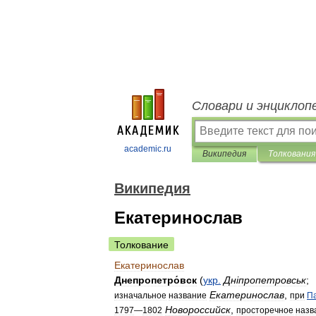
Словари и энциклоп
academic.ru
Википедия
Толкования
Википедия
Екатеринослав
Толкование
Екатеринослав
Днепропетро́вск
(
укр
.
Дн
і
пропетровськ
;
Екатеринослав
,
изначальное
название
при
П
Новороссийск
,
1797
—
1802
просторечное
назв