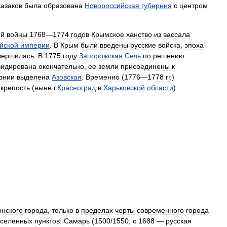
казаков
была
образована
Новороссийская
губерния
с
центром
ой
войны
1768
—
1774
годов
Крымское
ханство
из
вассала
йской
империи
.
В
Крым
были
введены
русские
войска
,
эпоха
вершилась
.
В
1775
году
Запорожская
Сечь
по
решению
видирована
окончательно
,
ее
земли
присоединены
к
рнии
выделена
Азовская
.
Временно
(
1776
—
1778
гг
.)
крепость
(
ныне
г
.
Красноград
в
Харьковской
области
).
рнского
города
,
только
в
пределах
черты
современного
города
селенных
пунктов:
Самарь
(
1500
/
1550
,
с
1688
—
русская