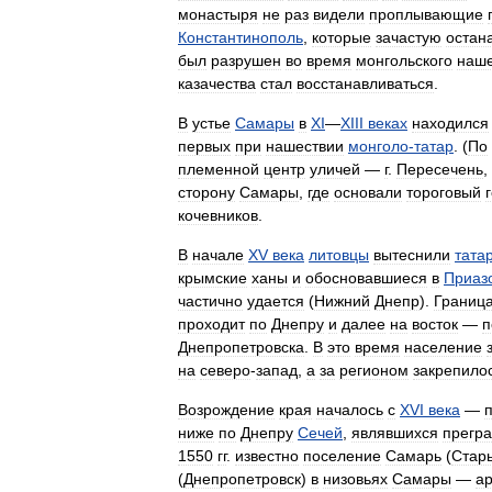
монастыря
не
раз
видели
проплывающие
Константинополь
,
которые
зачастую
остан
был
разрушен
во
время
монгольского
наше
казачества
стал
восстанавливаться
.
В
устье
Самары
в
XI
—
XIII
веках
находился
первых
при
нашествии
монголо
-
татар
. (
По
племенной
центр
уличей
—
г
.
Пересечень
,
сторону
Самары
,
где
основали
тороговый
кочевников
.
В
начале
XV
века
литовцы
вытеснили
тата
крымские
ханы
и
обосновавшиеся
в
Приаз
частично
удается
(
Нижний
Днепр
).
Границ
проходит
по
Днепру
и
далее
на
восток
—
п
Днепропетровска
.
В
это
время
население
на
северо
-
запад
,
а
за
регионом
закрепило
Возрождение
края
началось
с
XVI
века
—
ниже
по
Днепру
Сечей
,
являвшихся
прегр
1550
гг
.
известно
поселение
Самарь
(
Стар
(
Днепропетровск
)
в
низовьях
Самары
—
ар