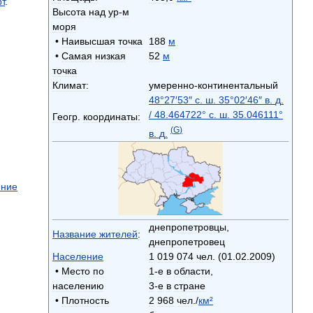
т
.
Высота
над
ур
-
м
моря
•
Наивысшая
точка
188
м
•
Самая
низкая
52
м
точка
Климат:
умеренно
-
континентальный
48
°
27
′
53
″
с
.
ш
.
35
°
02
′
46
″
в
.
д
.
/
48
.
464722
°
с
.
ш
.
35
.
046111
°
Геогр
.
координаты:
(
G
)
в
.
д
.
ение
днепропетровцы
,
Название
жителей
:
днепропетровец
Население
1
019
074
чел
. (
01
.
02
.
2009
)
•
Место
по
1
-
е
в
области
,
населению
3
-
е
в
стране
•
Плотность
2
968
чел
./
км
²