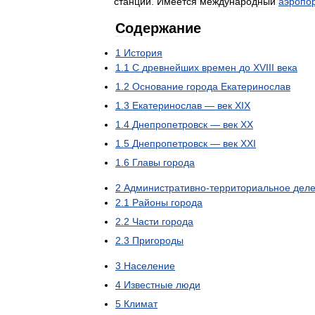
станций
.
Имеется
международный
аэропор
Содержание
1
История
1
.
1
С
древнейших
времен
до
XVIII
века
1
.
2
Основание
города
Екатеринослав
1
.
3
Екатеринослав
—
век
XIX
1
.
4
Днепропетровск
—
век
XX
1
.
5
Днепропетровск
—
век
XXI
1
.
6
Главы
города
2
Административно
-
территориальное
дел
2
.
1
Районы
города
2
.
2
Части
города
2
.
3
Пригороды
3
Население
4
Известные
люди
5
Климат