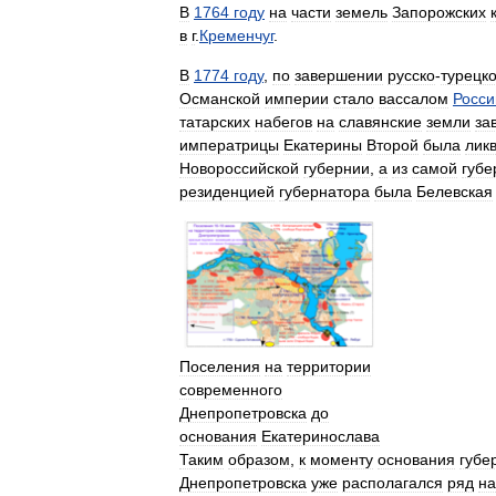
В
1764
году
на
части
земель
Запорожских
в
г
.
Кременчуг
.
В
1774
году
,
по
завершении
русско
-
турецк
Османской
империи
стало
вассалом
Росси
татарских
набегов
на
славянские
земли
за
императрицы
Екатерины
Второй
была
лик
Новороссийской
губернии
,
а
из
самой
губе
резиденцией
губернатора
была
Белевская
Поселения
на
территории
современного
Днепропетровска
до
основания
Екатеринослава
Таким
образом
,
к
моменту
основания
губе
Днепропетровска
уже
располагался
ряд
на