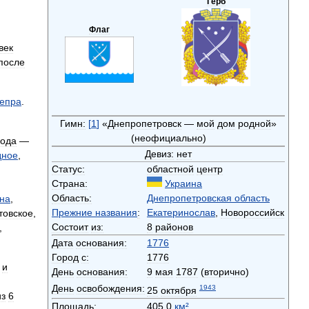
Герб
Флаг
век
после
епра
.
Гимн:
[
1
]
«
Днепропетровск
—
мой
дом
родной
»
(
неофициально
)
рода
—
Девиз:
нет
дное
,
Статус:
областной
центр
Страна:
Украина
Область:
Днепропетровская
область
на
,
Прежние
названия
:
Екатеринослав
,
Новороссийск
товское
,
Состоит
из:
8
районов
,
Дата
основания:
1776
Город
с:
1776
и
День
основания:
9
мая
1787
(
вторично
)
День
освобождения:
1943
25
октября
из
6
Площадь:
405
,
0
км
²