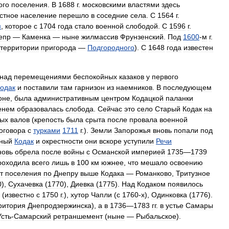
ого
поселения
.
В
1688
г
.
московскими
властями
здесь
стное
население
перешло
в
соседние
села
.
С
1564
г
.
м
,
которое
с
1704
года
стало
военной
слободой
.
С
1596
г
.
епр
—
Каменка
—
ныне
жилмассив
Фрунзенский
.
Под
1600
-
м
г
.
территории
пригорода
—
Подгородного
).
С
1648
года
известен
над
перемещениями
беспокойных
казаков
у
первого
одак
и
поставили
там
гарнизон
из
наемников
.
В
последующем
оне
,
была
административным
центром
Кодацкой
паланки
енем
образовалась
слобода
.
Сейчас
это
село
Старый
Кодак
на
ых
валов
(
крепость
была
срыта
после
провала
военной
оговора
с
турками
1711
г
.).
Земли
Запорожья
вновь
попали
под
ный
Кодак
и
окрестности
они
вскоре
уступили
Речи
новь
обрела
после
войны
с
Османской
империей
1735
—
1739
роходила
всего
лишь
в
100
км
южнее
,
что
мешало
освоению
т
поселения
по
Днепру
выше
Кодака
—
Романково
,
Тритузное
0
),
Сухачевка
(
1770
),
Диевка
(
1775
).
Над
Кодаком
появилось
(
известно
с
1750
г
.),
хутор
Чапли
(
с
1760
-
х
),
Одинковка
(
1776
).
ритория
Днепродзержинска
),
а
в
1736
—
1783
гг
.
в
устье
Самары
Усть
-
Самарский
ретраншемент
(
ныне
—
Рыбальское
).