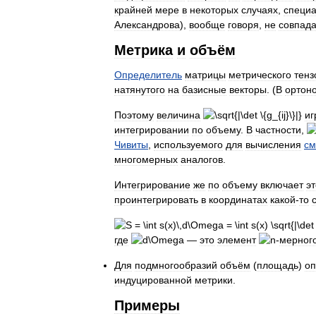
крайней
мере
в
некоторых
случаях
,
специ
Александрова
),
вообще
говоря
,
не
совпад
Метрика
и
объём
Определитель
матрицы
метрического
тенз
натянутого
на
базисные
векторы
. (
В
ортон
Поэтому
величина
иг
интегрировании
по
объему
.
В
частности
,
Чивиты
,
используемого
для
вычисления
см
многомерных
аналогов
.
Интегрирование
же
по
объему
включает
эт
проинтегрировать
в
координатах
какой
-
то
где
—
это
элемент
-
мерног
Для
подмногообразий
объём
(
площадь
)
оп
индуцированной
метрики
.
Примеры