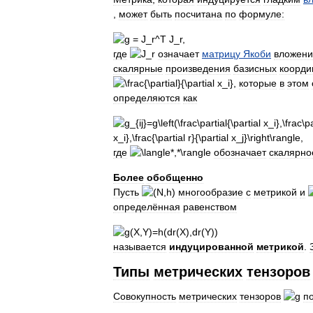
,
может
быть
посчитана
по
формуле:
где
означает
матрицу
Якоби
вложени
скалярные
произведения
базисных
коорди
,
которые
в
этом
определяются
как
где
обозначает
скалярно
Более
обобщенно
Пусть
многообразие
с
метрикой
и
определённая
равенством
называется
индуцированной
метрикой
.
Типы
метрических
тензоров
Совокупность
метрических
тензоров
п