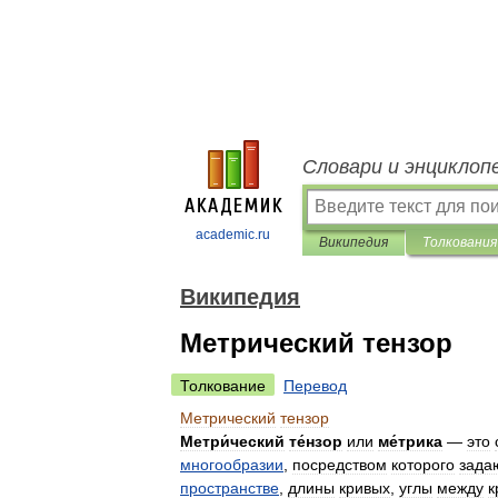
Словари и энциклоп
academic.ru
Википедия
Толкования
Википедия
Метрический тензор
Толкование
Перевод
Метрический
тензор
Метри́ческий
те́нзор
или
ме́трика
—
это
многообразии
,
посредством
которого
зада
пространстве
,
длины
кривых
,
углы
между
к