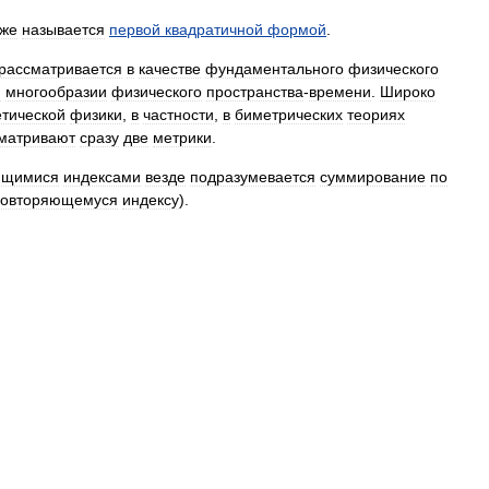
кже
называется
первой
квадратичной
формой
.
рассматривается
в
качестве
фундаментального
физического
м
многообразии
физического
пространства
-
времени
.
Широко
етической
физики
,
в
частности
,
в
биметрических
теориях
матривают
сразу
две
метрики
.
ющимися
индексами
везде
подразумевается
суммирование
по
повторяющемуся
индексу
).