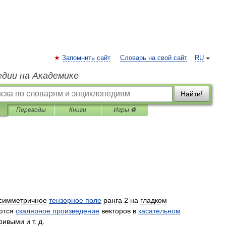
Запомнить сайт
Словарь на свой сайт
RU
едии на Академике
Найти!
Переводы
Книги
Игры ⚽
симметричное
тензорное
поле
ранга
2
на
гладком
ются
скалярное
произведение
векторов
в
касательном
ривыми
и
т
.
д
.