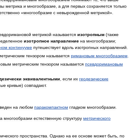
вы
метрика
и
многообразие
,
а
для
первых
сохраняется
только
етственно
«
многообразие
с
невырожденной
метрикой
».
евдоримановой
метрикой
называется
изотропным
(
также
ределенное
изотропное
направление
на
многообразии
;
ном
континууме
путешествует
вдоль
изотропных
направлений
.
метрическим
тензором
называется
римановым
многообразием
.
новым
метрическим
тензором
называется
псевдоримановым
дезически
эквивалентными
,
если
их
геодезические
ные
кривые
)
совпадают
.
веден
на
любом
паракомпактном
гладком
многообразии
.
а
многообразии
естественную
структуру
метрического
рического
пространства
.
Однако
на
ее
основе
может
быть
,
по