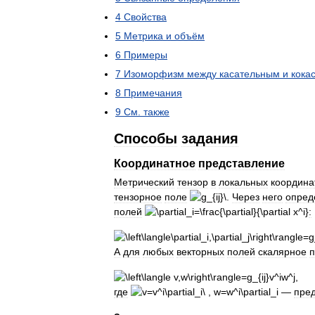
4
Свойства
5
Метрика
и
объём
6
Примеры
7
Изоморфизм
между
касательным
и
кока
8
Примечания
9
См
.
также
Способы
задания
Координатное
представление
Метрический
тензор
в
локальных
координа
тензорное
поле
.
Через
него
опред
полей
:
А
для
любых
векторных
полей
скалярное
п
,
где
—
пре