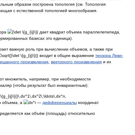
альным
образом
построена
топология
(
см
.
Топология
ающая
с
естественной
топологией
многообразия
.
ора
дает
квадрат
объема
параллелепипеда
,
ормированных
базисах
это
единица
).
рает
важную
роль
при
вычислении
объемов
,
а
также
при
входит
в
общее
выражение
тензора
Леви
-
ешанного
произведения
,
векторного
произведения
и
их
от
множитель
,
например
,
при
необходимости
скаляр
(
чтобы
результат
был
инвариантным
)
:
о
объема
,
а
—
дифференциалы
координат
.
ределяется
как
объём
(
площадь
)
относительно