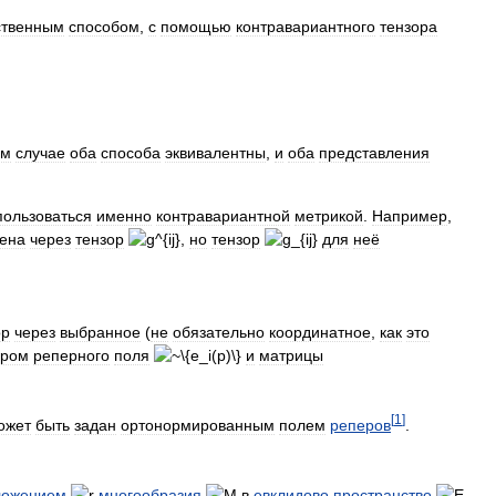
ственным
способом
,
с
помощью
контравариантного
тензора
ом
случае
оба
способа
эквивалентны
,
и
оба
представления
пользоваться
именно
контравариантной
метрикой
.
Например
,
ена
через
тензор
,
но
тензор
для
неё
ор
через
выбранное
(
не
обязательно
координатное
,
как
это
ором
реперного
поля
и
матрицы
[
1
]
ожет
быть
задан
ортонормированным
полем
реперов
.
ложением
многообразия
в
евклидово
пространство