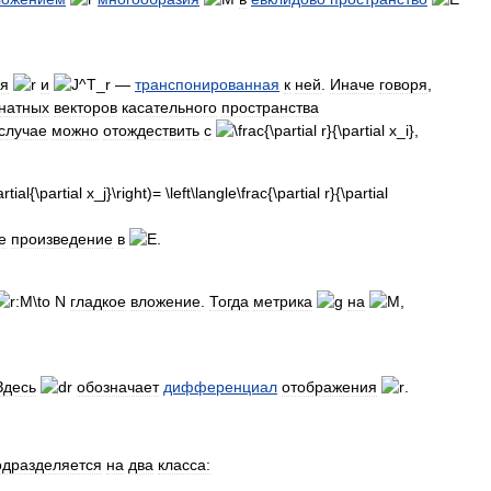
я
и
—
транспонированная
к
ней
.
Иначе
говоря
,
натных
векторов
касательного
пространства
случае
можно
отождествить
с
,
е
произведение
в
.
гладкое
вложение
.
Тогда
метрика
на
,
Здесь
обозначает
дифференциал
отображения
.
одразделяется
на
два
класса: