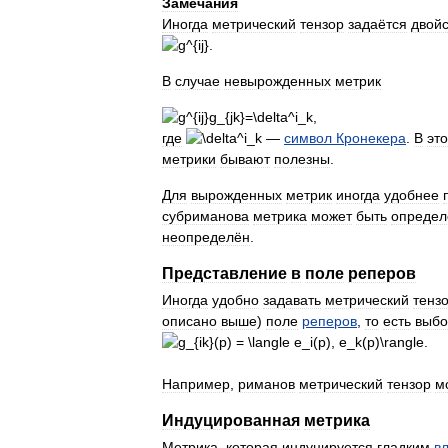
Замечания
Иногда
метрический
тензор
задаётся
двой
.
В
случае
невырожденных
метрик
где
—
символ
Кронекера
.
В
эт
метрики
бывают
полезны
.
Для
вырожденных
метрик
иногда
удобнее
субриманова
метрика
может
быть
определ
неопределён
.
Представление
в
поле
реперов
Иногда
удобно
задавать
метрический
тенз
описано
выше
)
поле
реперов
,
то
есть
выб
.
Например
,
риманов
метрический
тензор
м
Индуцированная
метрика
Метрика
,
которая
индуцируется
гладким
в