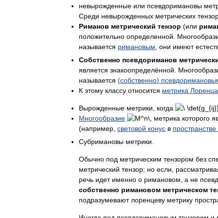
невырожденные
или
псевдоримановы
мет
Среди
невырожденных
метрических
тензо
Риманов
метрический
тензор
(
или
рима
положительно
определенной
.
Многообраз
называется
римановым
,
они
имеют
естест
Собственно
псевдориманов
метрическ
является
знакоопределённой
.
Многообраз
называется
(
собственно
)
псевдоримановы
К
этому
классу
относится
метрика
Лоренца
Вырожденные
метрики
,
когда
Многообразие
,
метрика
которого
я
(
например
,
световой
конус
в
пространстве
Субримановы
метрики
.
Обычно
под
метрическим
тензором
без
сп
метрический
тензор
;
но
если
,
рассматрива
речь
идет
именно
о
римановом
,
а
не
псев
собственно
римановом
метрическом
те
подразумевают
лоренцеву
метрику
простр
Иногда
под
псевдоримановым
тензором
и