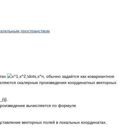
сательным
пространством
тах
,
обычно
задаётся
как
ковариантное
еляются
скалярные
произведения
координатных
векторных
роизведение
вычисляется
по
формуле
дставление
векторных
полей
в
локальных
координатах
.