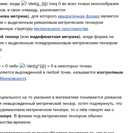
рики
,
когда
во
всех
точках
многообразия
.
ров
,
в
свою
очередь
,
различаются:
нова
метрика
),
для
которого
квадратичная
форма
является
ие
с
выделенным
римановым
метрическим
тензором
венную
структуру
метрического
пространства
.
ий
тензор
(
или
индефинитная
метрика
),
когда
форма
не
ие
с
выделенным
псевдоримановым
метрическим
тензором
м
.
.
либо
в
некоторых
точках
.
вляется
вырожденной
в
любой
точке
,
называется
изотропным
Минковского
).
ециального
на
то
указания
в
математике
понимается
риманов
я
невырожденный
метрический
тензор
,
хотят
подчеркнуть
,
что
доримановом
метрическом
тензоре
,
то
о
нём
говорят
как
о
нзоре
.
В
физике
под
метрическим
тензором
обычно
анства
-
времени
.
псевдоримановым
многообразием
понимают
то
,
что
выше