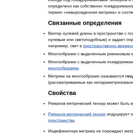
определено
как
собственно
псевдоримано
термин
«
невырожденная
метрика
»
и
соотв
Связанные
определения
Вектор
нулевой
длины
в
пространстве
с
пс
нулевым
или
светоподобным
)
и
задает
оп
например
,
свет
в
пространственно
-
времен
Многообразие
с
выделенным
римановым
Многообразие
с
выделенным
псевдорима
многообразием
.
Метрики
на
многообразии
называются
гео
(
рассматриваемые
как
непараметризован
Свойства
Риманов
метрический
тензор
может
быть
в
Риманов
метрический
тензор
индуцирует
н
пространства
Индефинитная
метрика
не
порождает
мет