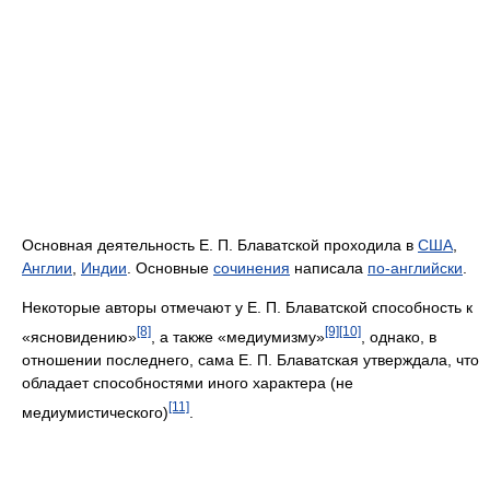
Основная деятельность Е. П. Блаватской проходила в
США
,
Англии
,
Индии
. Основные
сочинения
написала
по-английски
.
Некоторые авторы отмечают у Е. П. Блаватской способность к
[8]
[9]
[10]
«ясновидению»
, а также «медиумизму»
, однако, в
отношении последнего, сама Е. П. Блаватская утверждала, что
обладает способностями иного характера (не
[11]
медиумистического)
.