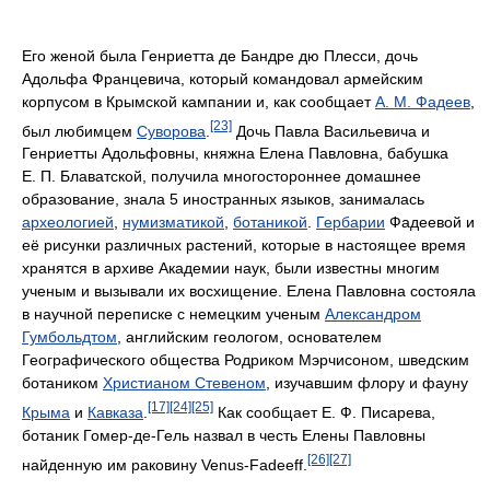
Его женой была Генриетта де Бандре дю Плесси, дочь
Адольфа Францевича, который командовал армейским
корпусом в Крымской кампании и, как сообщает
А. М. Фадеев
,
[23]
был любимцем
Суворова
.
Дочь Павла Васильевича и
Генриетты Адольфовны, княжна Елена Павловна, бабушка
Е. П. Блаватской, получила многостороннее домашнее
образование, знала 5 иностранных языков, занималась
археологией
,
нумизматикой
,
ботаникой
.
Гербарии
Фадеевой и
её рисунки различных растений, которые в настоящее время
хранятся в архиве Академии наук, были известны многим
ученым и вызывали их восхищение. Елена Павловна состояла
в научной переписке с немецким ученым
Александром
Гумбольдтом
, английским геологом, основателем
Географического общества Родриком Мэрчисоном, шведским
ботаником
Христианом Стевеном
, изучавшим флору и фауну
[17]
[24]
[25]
Крыма
и
Кавказа
.
Как сообщает Е. Ф. Писарева,
ботаник Гомер-де-Гель назвал в честь Елены Павловны
[26]
[27]
найденную им раковину Venus-Fadeeff.