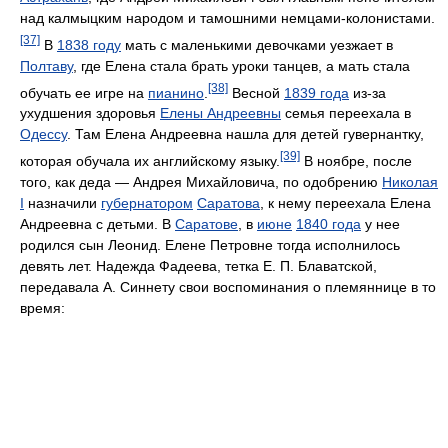
над калмыцким народом и тамошними немцами-колонистами.
[37]
В
1838 году
мать с маленькими девочками уезжает в
Полтаву
, где Елена стала брать уроки танцев, а мать стала
[38]
обучать ее игре на
пианино
.
Весной
1839 года
из-за
ухудшения здоровья
Елены Андреевны
семья переехала в
Одессу
. Там Елена Андреевна нашла для детей гувернантку,
[39]
которая обучала их английскому языку.
В ноябре, после
того, как деда — Андрея Михайловича, по одобрению
Николая
I
назначили
губернатором
Саратова
, к нему переехала Елена
Андреевна с детьми. В
Саратове
, в
июне
1840 года
у нее
родился сын Леонид. Елене Петровне тогда исполнилось
девять лет. Надежда Фадеева, тетка Е. П. Блаватской,
передавала А. Синнету свои воспоминания о племяннице в то
время: