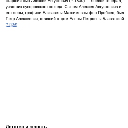
старший сын Алексей Августович (?-1830) — боевой генерал,
участник суворовского похода. Сыном Алексея Августовича и
его жены, графини Елизаветы Максимовны фон Пробсен, был
Петр Алексеевич, ставший отцом Елены Петровны Блаватской.
[34]
[36]
Детство и юность