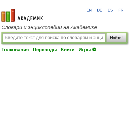
EN
DE
ES
FR
academic.ru
Словари и энциклопедии на Академике
Найти!
Толкования
Переводы
Книги
Игры ⚽