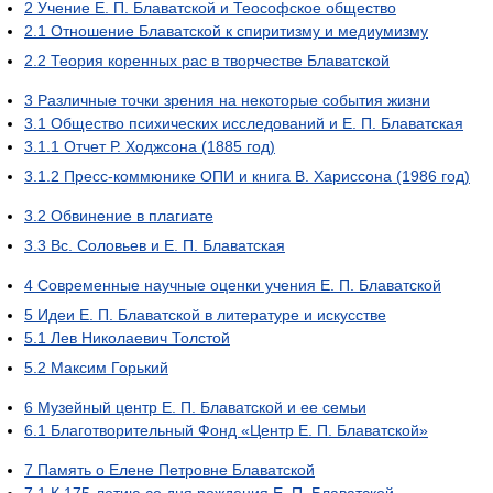
2
Учение Е. П. Блаватской и Теософское общество
2.1
Отношение Блаватской к спиритизму и медиумизму
2.2
Теория коренных рас в творчестве Блаватской
3
Различные точки зрения на некоторые события жизни
3.1
Общество психических исследований и Е. П. Блаватская
3.1.1
Отчет Р. Ходжсона (1885 год)
3.1.2
Пресс-коммюнике ОПИ и книга В. Хариссона (1986 год)
3.2
Обвинение в плагиате
3.3
Вс. Соловьев и Е. П. Блаватская
4
Современные научные оценки учения Е. П. Блаватской
5
Идеи Е. П. Блаватской в литературе и искусстве
5.1
Лев Николаевич Толстой
5.2
Максим Горький
6
Музейный центр Е. П. Блаватской и ее семьи
6.1
Благотворительный Фонд «Центр Е. П. Блаватской»
7
Память о Елене Петровне Блаватской
7.1
К 175-летию со дня рождения Е. П. Блаватской