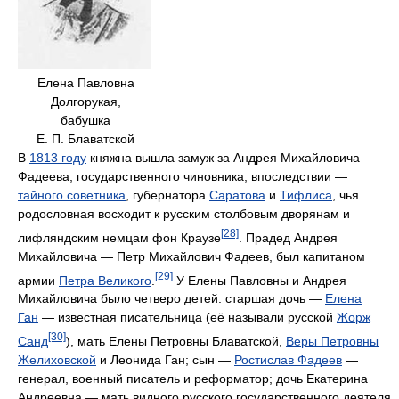
Елена Павловна
Долгорукая,
бабушка
Е. П. Блаватской
В
1813 году
княжна вышла замуж за Андрея Михайловича
Фадеева, государственного чиновника, впоследствии —
тайного советника
, губернатора
Саратова
и
Тифлиса
, чья
родословная восходит к русским столбовым дворянам и
[28]
лифляндским немцам фон Краузе
. Прадед Андрея
Михайловича — Петр Михайлович Фадеев, был капитаном
[29]
армии
Петра Великого
.
У Елены Павловны и Андрея
Михайловича было четверо детей: старшая дочь —
Елена
Ган
— известная писательница (её называли русской
Жорж
[30]
Санд
), мать Елены Петровны Блаватской,
Веры Петровны
Желиховской
и Леонида Ган; сын —
Ростислав Фадеев
—
генерал, военный писатель и реформатор; дочь Екатерина
Андреевна — мать видного русского государственного деятеля