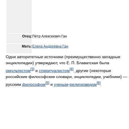
Отец:
Пётр Алексеевич Ган
Мать:
Елена Андреевна Ган
Одни авторитетные источники (преимущественно западные
энциклопедии) утверждают, что Е. П. Блаватская была
[3]
[4]
оккультистом
и
спиритуалистом
, другие (некоторые
российские философские словари, энциклопедии, учебники) —
[5]
[6]
русским
философом
и
ученым
-
религиоведом
.