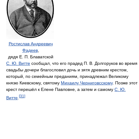
Ростислав Андреевич
Фадеев
,
дядя
Е. П. Блаватской
С. Ю. Витте
сообщал, что его прадед П. В. Долгоруков во время
свадьбы дочери благословил дочь и зятя древним крестом,
который, по семейным преданиям, принадлежал Великому
князю Киевскому, святому
Михаилу Черниговсскому
. Позже этот
крест перешёл к Елене Павловне, а затем и самому
С. Ю.
[31]
Витте
.