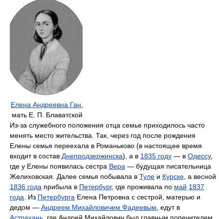
Елена Андреевна Ган
,
мать Е. П. Блаватской
Из-за служебного положения отца семье приходилось часто
менять место жительства. Так, через год после рождения
Елены семья переехала в Романьково (в настоящее время
входит в состав
Днепродзержинска
), а в
1835 году
— в
Одессу
,
где у Елены появилась сестра
Вера
— будущая писательница
Желиховская. Далее семья побывала в
Туле
и
Курске
, а весной
1836 года
прибыла в
Петербург
, где проживала по
май
1837
года
. Из
Петербурга
Елена Петровна с сестрой, матерью и
дедом —
Андреем Михайловичем Фадеевым
, едут в
Астрахань
, где Андрей Михайлович был главным попечителем