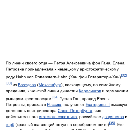
По линии своего отца — Петра Алексеевича фон Гана, Елена
Петровна принадлежала к немецкому аристократическому
[32]
роду Hahn von Rottenstern-Hahn (Хан фон Ротерштерн-Хан)
[33]
из
Базедова
(
Мекленбург
), восходящему, по семейному
преданию, к женской линии династии
Каролингов
и германским
[34]
рыцарям-крестоносцам.
Густав Ган, прадед Елены
Петровны, приехав в
Россию
, получил от
Екатерины II
высокую
должность почт-директора
Санкт-Петербурга
, чин
действительного
статского советника
, российское
дворянство
и
[35]
герб
(красный шагающий петух на серебряном щите)
. Его