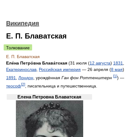
Википедия
Е. П. Блаватская
Толкование
Е. П. Блаватская
Еле́на Петро́вна Блава́тская
(
31 июля (
12 августа
)
1831
,
Екатеринослав
,
Российская империя
— 26 апреля (
8 мая
)
[1]
1891
,
Лондон
, урождённая
Ган фон Роттенштерн
) —
[2]
теософ
, писательница и путешественница.
Елена Петровна Блаватская