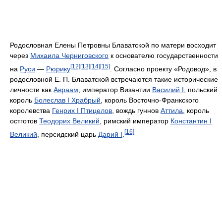
Родословная Елены Петровны Блаватской по матери восходит
через
Михаила Черниговского
к основателю государственности
[12]
[13]
[14]
[15]
на
Руси
—
Рюрику
. Согласно проекту «Родовод», в
родословной Е. П. Блаватской встречаются такие исторические
личности как
Авраам
, император Византии
Василий I
, польский
король
Болеслав I Храбрый
, король Восточно-Франкского
королевства
Генрих I Птицелов
, вождь гуннов
Аттила
, король
остготов
Теодорих Великий
, римский император
Константин I
[16]
Великий
, персидский царь
Дарий I
.