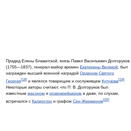
Прадед Елены Блаватской, князь Павел Васильевич Долгоруков
(1755—1837), генерал-майор времен
Екатерины Великой
, был
награжден высшей военной наградой
Орденом Святого
[18]
[19]
Георгия
и являлся товарищем и сослуживцем
Кутузова
.
Некоторые авторы считают, что П. В. Долгоруков был
известным
масоном
и
розенкрейцером
и даже, по слухам,
[20]
встречался с
Калиостро
и графом
Сен-Жерменом
.