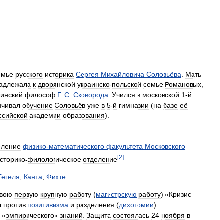
емье
русского
историка
Сергея
Михайловича
Соловьёва
.
Мать
адлежала
к
дворянской
украинско
-
польской
семье
Романовых
,
аинский
философ
Г
.
С
.
Сковорода
.
Учился
в
московской
1
-
й
нчивал
обучение
Соловьёв
уже
в
5
-
й
гимназии
(
на
базе
её
ссийской
академии
образования
).
еление
физико
-
математического
факультета
Московского
[
2
]
сторико
-
филологическое
отделение
.
Гегеля
,
Канта
,
Фихте
.
свою
первую
крупную
работу
(
магистрскую
работу
) «
Кризис
л
против
позитивизма
и
разделения
(
дихотомии
)
«
эмпирического
»
знаний
.
Защита
состоялась
24
ноября
в