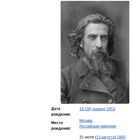
Дата
16
(
28
)
января
1853
рождения:
Москва
,
Место
Российская
империя
рождения:
31
июля
(
13
августа
)
1900