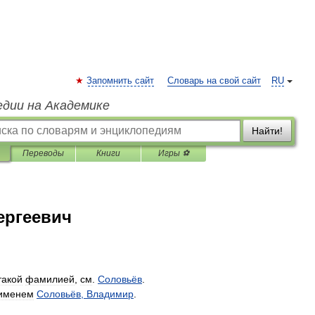
Запомнить сайт
Словарь на свой сайт
RU
едии на Академике
Найти!
Переводы
Книги
Игры ⚽
ергеевич
такой
фамилией
,
см
.
Соловьёв
.
именем
Соловьёв
,
Владимир
.