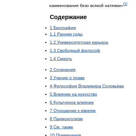
[
1
]
наименования
безо
всякой
натяжки
»
Содержание
1
Биография
1
.
1
Ранние
годы
1
.
2
Университетская
карьера
1
.
3
Свободный
философ
1
.
4
Смерть
2
Сочинения
3
Учение
о
праве
4
Философия
Владимира
Соловьёва
5
Влияние
на
искусство
6
Культурное
влияние
7
Отношение
к
евреям
8
Панмонголизм
9
См
.
также
10
Примечания