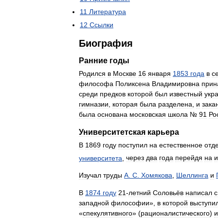
11
Литература
12
Ссылки
Биография
Ранние
годы
Родился
в
Москве
16
января
1853
года
в
с
философа
Поликсена
Владимировна
прин
среди
предков
которой
был
известный
укр
гимназии
,
которая
была
разделена
,
и
зака
была
основана
московская
школа
№
91
Ро
Университетская
карьера
В
1869
году
поступил
на
естественное
отд
университета
,
через
два
года
перейдя
на
и
Изучал
труды
А
.
С
.
Хомякова
,
Шеллинга
и
В
1874
году
21
-
летний
Соловьёв
написал
западной
философии
»,
в
которой
выступи
«
спекулятивного
» (
рационалистического
)
и