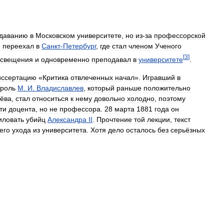
даванию
в
Московском
университете
,
но
из
-
за
профессорской
и
переехал
в
Санкт
-
Петербург
,
где
стал
членом
Ученого
[
3
]
освещения
и
одновременно
преподавал
в
университете
.
иссертацию
«
Критика
отвлеченных
начал
».
Игравший
в
роль
М
.
И
.
Владиславлев
,
который
раньше
положительно
ёва
,
стал
относиться
к
нему
довольно
холодно
,
поэтому
ти
доцента
,
но
не
профессора
.
28
марта
1881
года
он
иловать
убийц
Александра
II
.
Прочтение
той
лекции
,
текст
его
ухода
из
университета
.
Хотя
дело
осталось
без
серьёзных