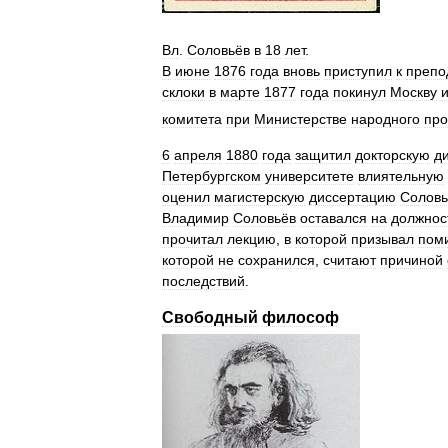
Вл
.
Соловьёв
в
18
лет
.
В
июне
1876
года
вновь
приступил
к
препо
склоки
в
марте
1877
года
покинул
Москву
комитета
при
Министерстве
народного
пр
6
апреля
1880
года
защитил
докторскую
д
Петербургском
университете
влиятельную
оценил
магистерскую
диссертацию
Соловь
Владимир
Соловьёв
оставался
на
должнос
прочитал
лекцию
,
в
которой
призывал
пом
которой
не
сохранился
,
считают
причиной
последствий
.
Свободный
философ