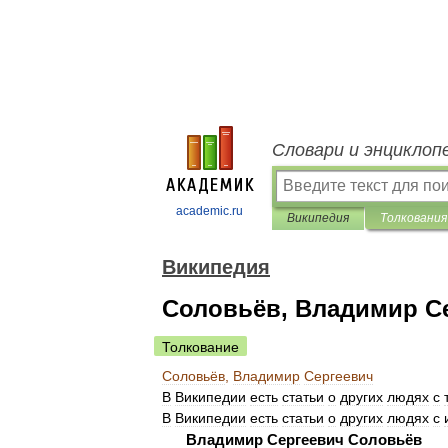
Словари и энциклоп
academic.ru
Википедия
Толкования
Википедия
Соловьёв, Владимир С
Толкование
Соловьёв
,
Владимир
Сергеевич
В
Википедии
есть
статьи
о
других
людях
с
В
Википедии
есть
статьи
о
других
людях
с
Владимир
Сергеевич
Соловьёв