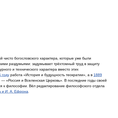
ий
чисто
богословского
характера
,
которые
уже
были
кими
раздумьями:
задумывает
трёхтомный
труд
в
защиту
урного
и
технического
характера
вместо
этих
6
году
работа
«
История
и
будущность
теократии
»,
а
в
1889
, — «
Россия
и
Вселенская
Церковь
».
В
последние
годы
своей
ся
к
философии
.
Вёл
редактирование
философского
отдела
а
и
И
.
А
.
Ефрона
.