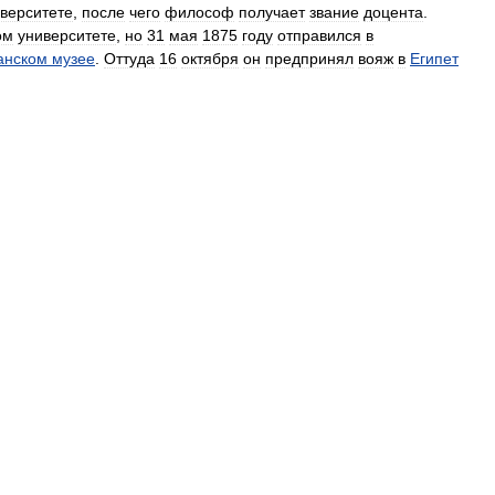
верситете
,
после
чего
философ
получает
звание
доцента
.
ом
университете
,
но
31
мая
1875
году
отправился
в
анском
музее
.
Оттуда
16
октября
он
предпринял
вояж
в
Египет