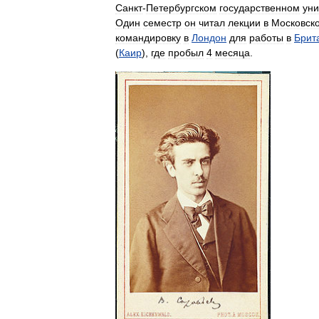
Санкт
-
Петербургском
государственном
уни
Один
семестр
он
читал
лекции
в
Московск
командировку
в
Лондон
для
работы
в
Брит
(
Каир
),
где
пробыл
4
месяца
.