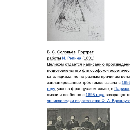
В
.
С
.
Соловьёв
.
Портрет
работы
И
.
Репина
(
1891
)
Целиком
отдаётся
написанию
произведен
подготовлены
его
философско
-
теоретичес
католицизма
,
но
по
разным
причинам
ценз
запланированных
трёх
томов
вышла
в
188
году
,
уже
на
французском
языке
,
в
Париже
жизни
и
особенно
с
1895
года
возвращает
энциклопедии
издательства
Ф
.
А
.
Брокгауз