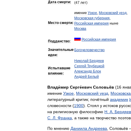
Дата
смерти:
(
47
лет
)
имение
Узкое
,
Московский
уезд
,
Московская
губерния
,
Место
смерти:
Российская
империя
ныне
Москва
Российская
империя
Подданство:
Значительные
Богочеловечество
идеи:
Николай
Бердяев
Сергей
Трубецкой
Испытавшие
Александр
Блок
влияние:
Андрей
Белый
Влади́мир
Серге́евич
Соловьёв
(
16
янв
имение
Узкое
,
Московский
уезд
,
Московска
литературный
критик
;
почётный
академик
словесности
(
1900
).
Стоял
у
истоков
русск
на
религиозную
философию
Н
.
А
.
Бердяев
С
.
Л
.
Франка
,
а
также
на
творчество
поэтов
По
мнению
Даниила
Андреева
,
Соловьёв