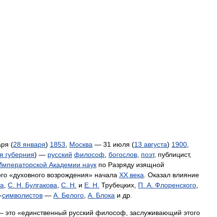
аря
(
28
января
)
1853
,
Москва
—
31
июля
(
13
августа
)
1900
,
я
губерния
) —
русский
философ
,
богослов
,
поэт
,
публицист
,
Императорской
Академии
наук
по
Разряду
изящной
ого
«
духовного
возрождения
»
начала
XX
века
.
Оказал
влияние
а
,
С
.
Н
.
Булгакова
,
С
.
Н
.
и
Е
.
Н
.
Трубецких
,
П
.
А
.
Флоренского
,
-
символистов
—
А
.
Белого
,
А
.
Блока
и
др
.
—
это
«
единственный
русский
философ
,
заслуживающий
этого