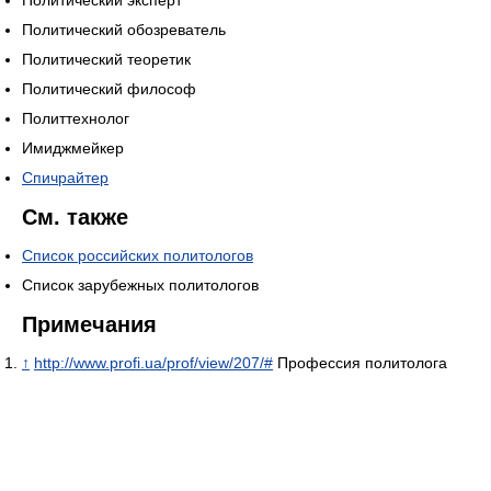
Политический обозреватель
Политический теоретик
Политический философ
Политтехнолог
Имиджмейкер
Спичрайтер
См. также
Список российских политологов
Список зарубежных политологов
Примечания
↑
http://www.profi.ua/prof/view/207/#
Профессия политолога