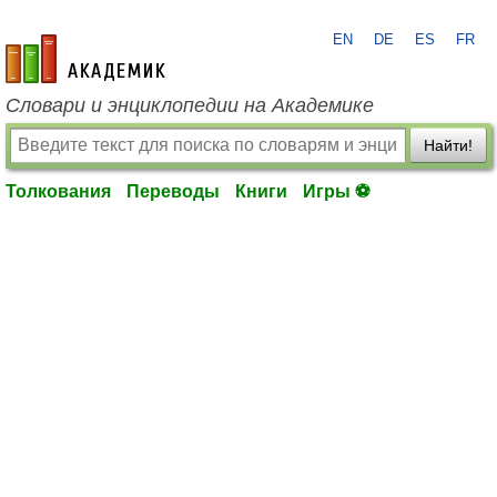
EN
DE
ES
FR
academic.ru
Словари и энциклопедии на Академике
Найти!
Толкования
Переводы
Книги
Игры ⚽