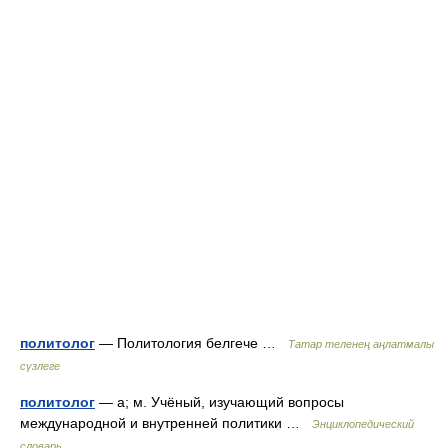
политолог
— Политология белгече …
Татар теленең аңлатмалы
сүзлеге
политолог
— а; м. Учёный, изучающий вопросы
международной и внутренней политики …
Энциклопедический
словарь