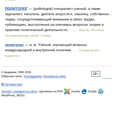
ПОЛИТОЛОГ
— (politologist) специалист ученый, а также
журналист, писатель, деятель искусств и, наконец, собственно ,
лидер, сосредоточивающий внимание в своих трудах,
публикациях, выступления на ключевых вопросах теории и
практики политической деятельности,… …
Власть. Политика.
Государственная служба. Словарь
политолог
— а; м. Учёный, изучающий вопросы
международной и внутренней политики …
Словарь многих
выражений
© Академик, 2000-2026
18+
Обратная связь:
Техподдержка
,
Реклама на сайте
👣 Путешествия
Экспорт словарей на сайты
, сделанные на PHP,
Joomla,
Drupal,
WordPress, MODx.