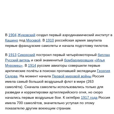
В
1904
Жуковский
создал первый аэродинамический институт в
Кашино
под
Москвой
. В
1910
российская армия закупила
первые французские самолеты и начала подготовку пилотов.
В
1913
Сикорский
построил первый четырёхмоторный
биплан
Русский витязь
и свой знаменитый
бомбардировщик
«Илья
Муромец»
. В
1914
русские авиаторы совершили первые
арктические полёты в поисках пропавшей экспедиции
Георгия
Седова
. На момент начала
Первой мировой войны
Россия
имела самый большой воздушный флот в мире (263
самолёта). Сначала самолеты использовались только для
разведки и корректировки артиллерийского огня, но скоро
начались первые воздушные бои. К октябрю
1917 года
Россия
имела 700 самолётов, значительно уступая по этому
показателю другим воюющим странам.