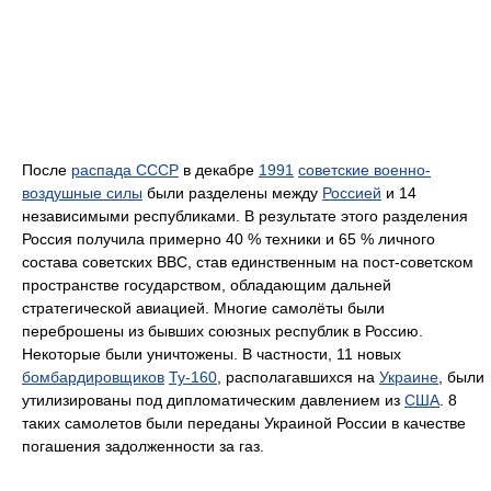
После
распада СССР
в декабре
1991
советские военно-
воздушные силы
были разделены между
Россией
и 14
независимыми республиками. В результате этого разделения
Россия получила примерно 40 % техники и 65 % личного
состава советских ВВС, став единственным на пост-советском
пространстве государством, обладающим дальней
стратегической авиацией. Многие самолёты были
переброшены из бывших союзных республик в Россию.
Некоторые были уничтожены. В частности, 11 новых
бомбардировщиков
Ту-160
, располагавшихся на
Украине
, были
утилизированы под дипломатическим давлением из
США
. 8
таких самолетов были переданы Украиной России в качестве
погашения задолженности за газ.