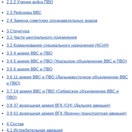
2.2.2
Учения войск ПВО
2.3
Реформа ВВС
2.4
Замена советских опознавательных знаков
3
Структура
3.1
Части центрального подчинения
3.2
Командование специального назначения (КСпН)
3.3
4 армия ВВС и ПВО
3.4
5 армия ВВС и ПВО (Уральское объединение ВВС и ПВО)
3.5
6 армия ВВС и ПВО
3.6
11 армия ВВС и ПВО (Дальневосточное объединение ВВС
и ПВО)
3.7
14 армия ВВС и ПВО (Сибирское объединение ВВС и
ПВО)
3.8
37 воздушная армия ВГК (СН) (Дальняя авиация)
3.9
61 воздушная армия ВГК (Военно-транспортная авиация)
4
Состав
4.1
Истребительная авиация