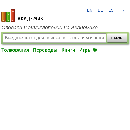
EN
DE
ES
FR
academic.ru
Словари и энциклопедии на Академике
Найти!
Толкования
Переводы
Книги
Игры ⚽