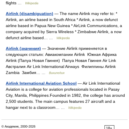
flights …
Wikipedia
Airlink (disambiguation)
— The name Airlink may refer to: *
Airlink, an airline based in South Africa * Airlink, a now defunct
airline based in Papua New Guinea * AirLink Communications, a
company acquired by Sierra Wireless * Zimbabwe Airlink, a now
defunct airline based… …
Wikipedia
Airlink (значения)
— Значение Airlink применяется в
следующих статьях: Авиакомпании Airlink Южная Африка
Airlink (Папуа Новая Гвинея) Папуа Новая Гвинея Air Link
Австралия Air Link International Airways Филиппины Airlink
Zambia Замбия… …
Википедия
Airlink International Aviation School
— Air Link International
Aviation is a college for aviation professionals located in Pasay
City, Manila, Philippines.Founded in 1982, the college has around
2,500 students. The main campus features 27 aircraft and a
hangar next to a classroom… …
Wikipedia
© Академик, 2000-2026
18+