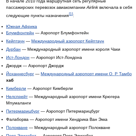
В начале 2010 года маршрутная сеть регулярные
пассажирских перевозок авиакомпании
Airlink
включала в себя
[1]
следующие пункты назначения
:
Южная Африка
Блумфонтейн
— Аэропорт Блумфонтейн
Кейптаун
—
Международный аэропорт Кейптаун
Дурбан
— Международный аэропорт имени короля Чаки
Ист-Лондон
— Аэропорт Ист-Лондона
Джордж — Аэропорт Джордж
Йоханнесбург
—
Международный аэропорт имени О. Р. Тамбо
хаб
Кимберли
— Аэропорт Кимберли
Нелспрейт
— Международный аэропорт имени Крюгера
Мпумаланги
Питермарицбург
— Аэропорт Питермарицбург
Фалаборва — Аэропорт имени Хендрика Ван Экка
Полокване
— Международный аэропорт Полокване
Порт-Элизабет
— Аэропорт Порт-Элизабет