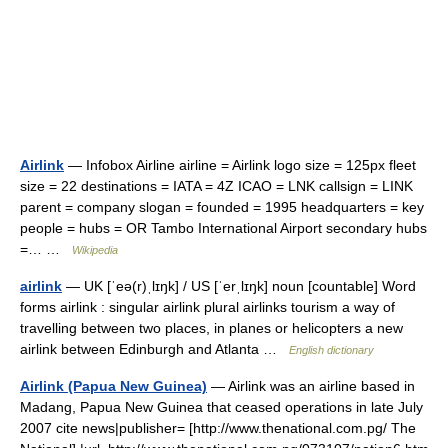
Airlink
— Infobox Airline airline = Airlink logo size = 125px fleet
size = 22 destinations = IATA = 4Z ICAO = LNK callsign = LINK
parent = company slogan = founded = 1995 headquarters = key
people = hubs = OR Tambo International Airport secondary hubs
=… …
Wikipedia
airlink
— UK [ˈeə(r)ˌlɪŋk] / US [ˈerˌlɪŋk] noun [countable] Word
forms airlink : singular airlink plural airlinks tourism a way of
travelling between two places, in planes or helicopters a new
airlink between Edinburgh and Atlanta …
English dictionary
Airlink (Papua New Guinea)
— Airlink was an airline based in
Madang, Papua New Guinea that ceased operations in late July
2007 cite news|publisher= [http://www.thenational.com.pg/ The