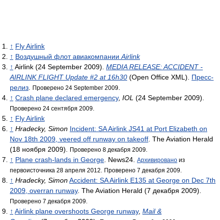
↑
Fly Airlink
↑
Воздушный флот авиакомпании
Airlink
↑
Airlink (24 September 2009).
MEDIA RELEASE: ACCIDENT -
AIRLINK FLIGHT Update #2 at 16h30
(Open Office XML).
Пресс-
релиз
.
.
Проверено 24 September 2009
↑
Crash plane declared emergency
,
IOL
(24 September 2009).
Проверено 24 сентября 2009.
↑
Fly Airlink
↑
Hradecky, Simon
Incident: SA Airlink JS41 at Port Elizabeth on
Nov 18th 2009, veered off runway on takeoff
. The Aviation Herald
(18 ноября 2009).
Проверено 8 декабря 2009.
↑
Plane crash-lands in George
. News24.
Архивировано
из
первоисточника 28 апреля 2012.
Проверено 7 декабря 2009.
↑
Hradecky, Simon
Accident: SA Airlink E135 at George on Dec 7th
2009, overran runway
. The Aviation Herald (7 декабря 2009).
Проверено 7 декабря 2009.
↑
Airlink plane overshoots George runway
,
Mail &