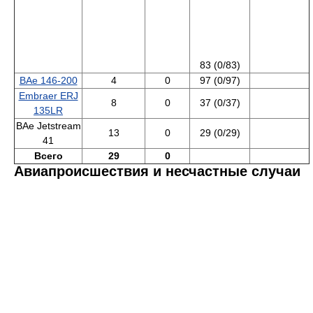
83 (0/83)
BAe 146-200
4
0
97 (0/97)
Embraer ERJ
8
0
37 (0/37)
135LR
BAe Jetstream
13
0
29 (0/29)
41
Всего
29
0
Авиапроисшествия и несчастные случаи