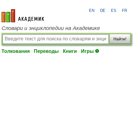
EN
DE
ES
FR
academic.ru
Словари и энциклопедии на Академике
Найти!
Толкования
Переводы
Книги
Игры ⚽