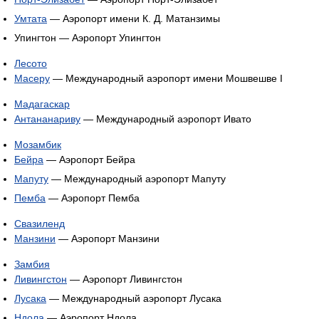
Умтата
— Аэропорт имени К. Д. Матанзимы
Упингтон — Аэропорт Упингтон
Лесото
Масеру
— Международный аэропорт имени Мошвешве I
Мадагаскар
Антананариву
— Международный аэропорт Ивато
Мозамбик
Бейра
— Аэропорт Бейра
Мапуту
— Международный аэропорт Мапуту
Пемба
— Аэропорт Пемба
Свазиленд
Манзини
— Аэропорт Манзини
Замбия
Ливингстон
— Аэропорт Ливингстон
Лусака
— Международный аэропорт Лусака
Ндола
— Аэропорт Ндола