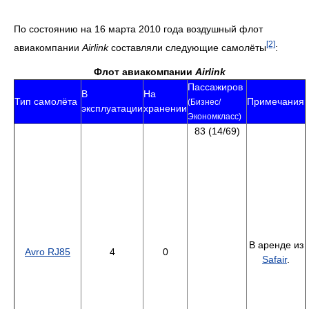
По состоянию на 16 марта 2010 года воздушный флот
[2]
авиакомпании
Airlink
составляли следующие самолёты
:
Флот авиакомпании
Airlink
Пассажиров
В
На
Тип самолёта
Примечания
(Бизнес/
эксплуатации
хранении
Экономкласс)
83 (14/69)
В аренде из
Avro RJ85
4
0
Safair
.