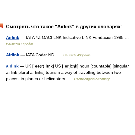
Смотреть что такое "Airlink" в других словарях:
Airlink
— IATA 4Z OACI LNK Indicativo LINK Fundación 1995 …
Wikipedia Español
Airlink
— IATA Code: ND …
Deutsch Wikipedia
airlink
— UK [ˈeə(r)ˌlɪŋk] US [ˈerˌlɪŋk] noun [countable] [singular
airlink plural airlinks] tourism a way of travelling between two
places, in planes or helicopters …
Useful english dictionary