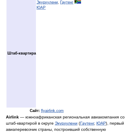
Экурхулени
,
Гаутенг
ЮАР
Штаб-квартира
Сайт:
flyairlink.com
Airlink
— южноафриканская региональная авиакомпания со
штаб-квартирой в округе
Экурхулени
(
Гаутенг
,
ЮАР
), первый
авиаперевозчик страны, построивший собственную