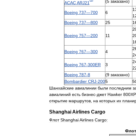
(
5
заказано
)
ACAC
ARJ21
1
Boeing
737
—
700
6
1
Boeing
737
—
800
25
1
2
Boeing
757
—
200
11
2
1
2
Boeing
767
—
300
4
2
2
Boeing
767
-
300ER
3
2
Boeing
787
-
8
(
9
заказано
)
Bombardier
CRJ
-
200
5
5
Шанхайские
авиалинии
были
последним
з
авиалиний
есть
бизнес
-
джет
Hawker
800XP
открытие
маршрутов
,
на
которых
их
плани
Shanghai
Airlines
Cargo
Флот
Shanghai
Airlines
Cargo:
Фло