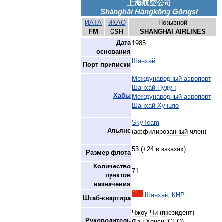
上海航空公司
Shànghǎi
Hángkōng
Gōngsì
ИАТА
ИКАО
Позывной
FM
CSH
SHANGHAI
AIRLINES
Дата
1985
основания
Шанхай
Порт
приписки
Международный
аэропорт
Шанхай
Пудун
Хабы
Международный
аэропорт
Шанхай
Хунцяо
SkyTeam
Альянс
(
аффилированный
член
)
53
(+
24
в
заказах
)
Размер
флота
Количество
71
пунктов
назначения
Шанхай
,
КНР
Штаб
-
квартира
Чжоу
Чи
(
президент
)
Руководитель
Фан
Хонси
(
CEO
)