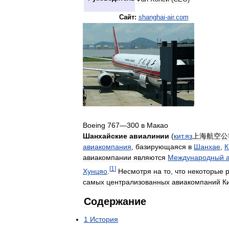
Сайт:
shanghai
-
air
.
com
Boeing
767
—
300
в
Макао
Шанхайские
авиалинии
(
кит
.
яз
上海航空公
авиакомпания
,
базирующаяся
в
Шанхае
,
К
авиакомпании
являются
Международный
[
1
]
Хунцяо
.
Несмотря
на
то
,
что
некоторые
самых
централизованных
авиакомпаний
К
Содержание
1
История