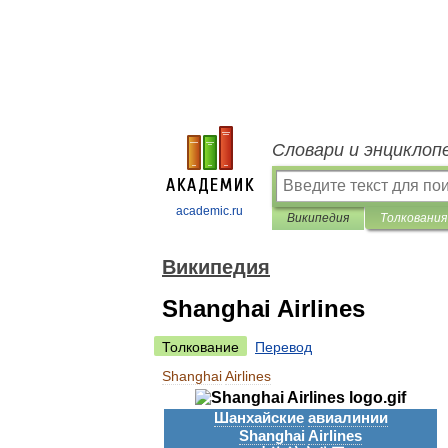
Словари и энциклоп
academic.ru
Википедия
Толкования
Википедия
Shanghai Airlines
Толкование
Перевод
Shanghai
Airlines
Шанхайские
авиалинии
Shanghai
Airlines