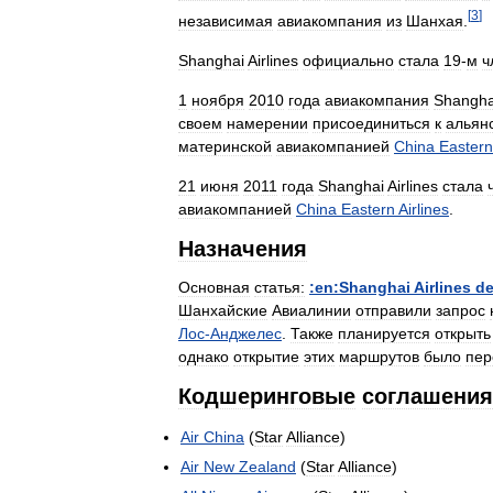
[
3
]
независимая
авиакомпания
из
Шанхая
.
Shanghai
Airlines
официально
стала
19
-
м
ч
1
ноября
2010
года
авиакомпания
Shangha
своем
намерении
присоединиться
к
альян
материнской
авиакомпанией
China
Eastern
21
июня
2011
года
Shanghai
Airlines
стала
авиакомпанией
China
Eastern
Airlines
.
Назначения
Основная
статья:
:en:Shanghai
Airlines
de
Шанхайские
Авиалинии
отправили
запрос
Лос
-
Анджелес
.
Также
планируется
открыть
однако
открытие
этих
маршрутов
было
пер
Кодшеринговые
соглашения
Air
China
(
Star
Alliance
)
Air
New
Zealand
(
Star
Alliance
)