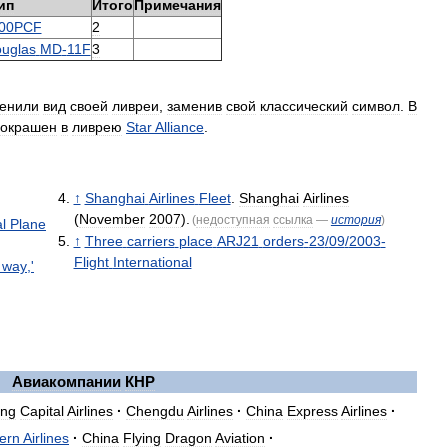
ип
Итого
Примечания
00PCF
2
uglas
MD
-
11F
3
енили
вид
своей
ливреи
,
заменив
свой
классический
символ
.
В
окрашен
в
ливрею
Star
Alliance
.
↑
Shanghai
Airlines
Fleet
.
Shanghai
Airlines
(
November
2007
).
(
недоступная
ссылка
—
история
)
l
Plane
↑
Three
carriers
place
ARJ21
orders
-
23
/
09
/
2003
-
Flight
International
way
,'
Авиакомпании
КНР
ing
Capital
Airlines
·
Chengdu
Airlines
·
China
Express
Airlines
·
ern
Airlines
·
China
Flying
Dragon
Aviation
·