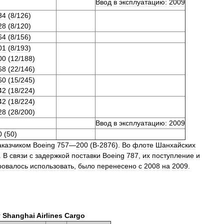
Ввод
в
эксплуатацию:
2009
34
(
8
/
126
)
28
(
8
/
120
)
64
(
8
/
156
)
01
(
8
/
193
)
00
(
12
/
188
)
68
(
22
/
146
)
60
(
15
/
245
)
42
(
18
/
224
)
42
(
18
/
224
)
28
(
28
/
200
)
Ввод
в
эксплуатацию:
2009
0
(
50
)
аказчиком
Boeing
757
—
200
(
B
-
2876
).
Во
флоте
Шанхайских
.
В
связи
с
задержкой
поставки
Boeing
787
,
их
поступление
и
ровалось
использовать
,
было
перенесено
с
2008
на
2009
.
т
Shanghai
Airlines
Cargo