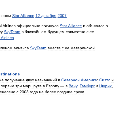
леном
Star
Alliance
12
декабря
2007
.
i
Airlines
официально
покинула
Star
Alliance
и
объявила
о
су
SkyTeam
в
ближайшем
будущем
совместно
с
ее
Airlines
.
членом
альянса
SkyTeam
вместе
с
ее
материнской
stinations
на
получение
двух
назначений
в
Северной
Америке
:
Сиэтл
и
первые
три
маршрута
в
Европу
—
в
Вену
,
Гамбург
и
Цюрих
,
енесено
с
2008
года
на
более
поздние
сроки
.