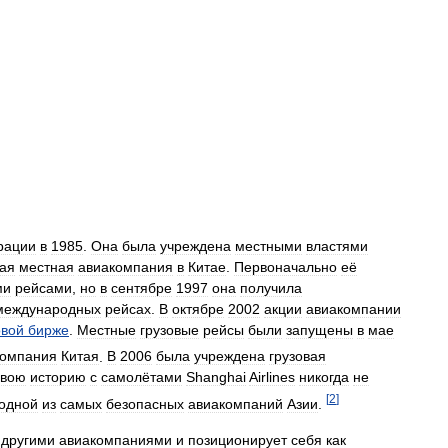
рации
в
1985
.
Она
была
учреждена
местными
властями
ая
местная
авиакомпания
в
Китае
.
Первоначально
её
ми
рейсами
,
но
в
сентябре
1997
она
получила
международных
рейсах
.
В
октябре
2002
акции
авиакомпании
вой
бирже
.
Местные
грузовые
рейсы
были
запущены
в
мае
компания
Китая
.
В
2006
была
учреждена
грузовая
свою
историю
с
самолётами
Shanghai
Airlines
никогда
не
[
2
]
одной
из
самых
безопасных
авиакомпаний
Азии
.
другими
авиакомпаниями
и
позиционирует
себя
как