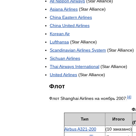
All
Nippon
Airways
(
Star
Alliance
)
Asiana
Airlines
(
Star
Alliance
)
China
Eastern
Airlines
China
United
Airlines
Korean
Air
Lufthansa
(
Star
Alliance
)
Scandinavian
Airlines
System
(
Star
Alliance
)
Sichuan
Airlines
Thai
Airways
International
(
Star
Alliance
)
United
Airlines
(
Star
Alliance
)
Флот
[
4
]
Флот
Shanghai
Airlines
на
ноябрь
2007:
Ф
Тип
Итого
(
Airbus
A321
-
200
(
10
заказано
)
[
5
]