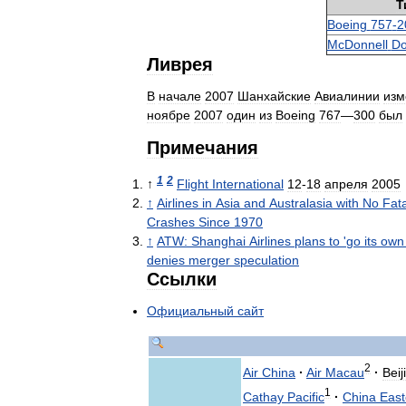
Т
Boeing
757
-
2
McDonnell
Do
Ливрея
В
начале
2007
Шанхайские
Авиалинии
изм
ноябре
2007
один
из
Boeing
767
—
300
был
Примечания
1
2
↑
Flight
International
12
-
18
апреля
2005
↑
Airlines
in
Asia
and
Australasia
with
No
Fata
Crashes
Since
1970
↑
ATW:
Shanghai
Airlines
plans
to
'
go
its
own
denies
merger
speculation
Ссылки
Официальный
сайт
2
Air
China
·
Air
Macau
·
Beij
1
Cathay
Pacific
·
China
East