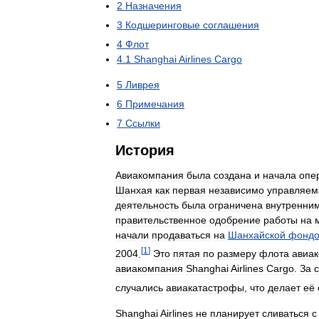
2
Назначения
3
Кодшеринговые
соглашения
4
Флот
4
.
1
Shanghai
Airlines
Cargo
5
Ливрея
6
Примечания
7
Ссылки
История
Авиакомпания
была
создана
и
начала
опе
Шанхая
как
первая
независимо
управляем
деятельность
была
ограничена
внутренни
правительственное
одобрение
работы
на
начали
продаваться
на
Шанхайской
фондо
[
1
]
2004
.
Это
пятая
по
размеру
флота
авиа
авиакомпания
Shanghai
Airlines
Cargo
.
За
случались
авиакатастрофы
,
что
делает
её
Shanghai
Airlines
не
планирует
сливаться
с