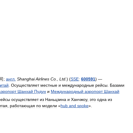
司
;
англ
.
Shanghai
Airlines
Co
.,
Ltd
.
) (
SSE
:
600591
) —
итай
.
Осуществляет
местные
и
международные
рейсы
.
Базами
аэропорт
Шанхай
Пудун
и
Международный
аэропорт
Шанхай
рейсы
осуществляет
из
Наньцзина
и
Ханчжоу
,
это
одна
из
итая
,
работающая
по
модели
«
hub
and
spoke
».