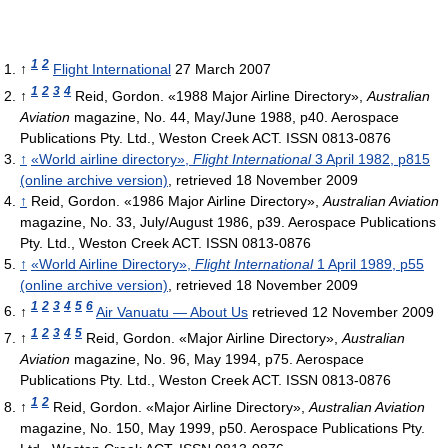
1
2
↑
Flight International
27 March 2007
1
2
3
4
↑
Reid, Gordon. «1988 Major Airline Directory»,
Australian
Aviation
magazine, No. 44, May/June 1988, p40. Aerospace
Publications Pty. Ltd., Weston Creek ACT. ISSN 0813-0876
↑
«World airline directory»,
Flight International
3 April 1982, p815
(online archive version)
, retrieved 18 November 2009
↑
Reid, Gordon. «1986 Major Airline Directory»,
Australian Aviation
magazine, No. 33, July/August 1986, p39. Aerospace Publications
Pty. Ltd., Weston Creek ACT. ISSN 0813-0876
↑
«World Airline Directory»,
Flight International
1 April 1989, p55
(online archive version)
, retrieved 18 November 2009
1
2
3
4
5
6
↑
Air Vanuatu — About Us
retrieved 12 November 2009
1
2
3
4
5
↑
Reid, Gordon. «Major Airline Directory»,
Australian
Aviation
magazine, No. 96, May 1994, p75. Aerospace
Publications Pty. Ltd., Weston Creek ACT. ISSN 0813-0876
1
2
↑
Reid, Gordon. «Major Airline Directory»,
Australian Aviation
magazine, No. 150, May 1999, p50. Aerospace Publications Pty.