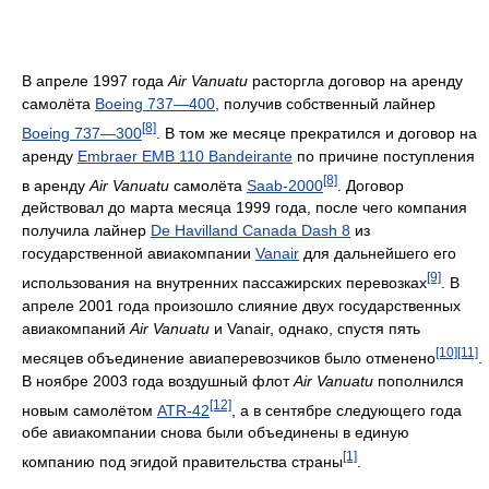
В апреле 1997 года
Air Vanuatu
расторгла договор на аренду
самолёта
Boeing 737—400
, получив собственный лайнер
[8]
Boeing 737—300
. В том же месяце прекратился и договор на
аренду
Embraer EMB 110 Bandeirante
по причине поступления
[8]
в аренду
Air Vanuatu
самолёта
Saab-2000
. Договор
действовал до марта месяца 1999 года, после чего компания
получила лайнер
De Havilland Canada Dash 8
из
государственной авиакомпании
Vanair
для дальнейшего его
[9]
использования на внутренних пассажирских перевозках
. В
апреле 2001 года произошло слияние двух государственных
авиакомпаний
Air Vanuatu
и Vanair, однако, спустя пять
[10]
[11]
месяцев объединение авиаперевозчиков было отменено
.
В ноябре 2003 года воздушный флот
Air Vanuatu
пополнился
[12]
новым самолётом
ATR-42
, а в сентябре следующего года
обе авиакомпании снова были объединены в единую
[1]
компанию под эгидой правительства страны
.