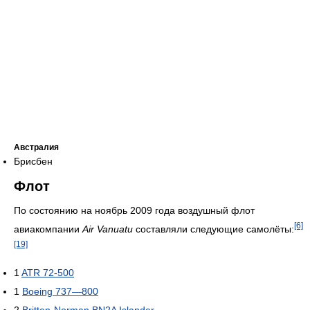
Австралия
Брисбен
Флот
По состоянию на ноябрь 2009 года воздушный флот
[6]
авиакомпании
Air Vanuatu
составляли следующие самолёты:
[19]
1
ATR 72-500
1
Boeing 737—800
2
Britten-Norman BN2A Islander