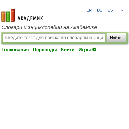
EN
DE
ES
FR
academic.ru
Словари и энциклопедии на Академике
Найти!
Толкования
Переводы
Книги
Игры ⚽