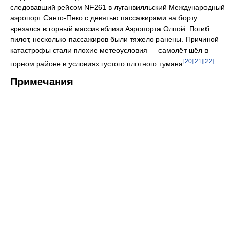
следовавший рейсом NF261 в луганвилльский Международный
аэропорт Санто-Пеко с девятью пассажирами на борту
врезался в горный массив вблизи Аэропорта Олпой. Погиб
пилот, несколько пассажиров были тяжело ранены. Причиной
катастрофы стали плохие метеоусловия — самолёт шёл в
[20]
[21]
[22]
горном районе в условиях густого плотного тумана
.
Примечания