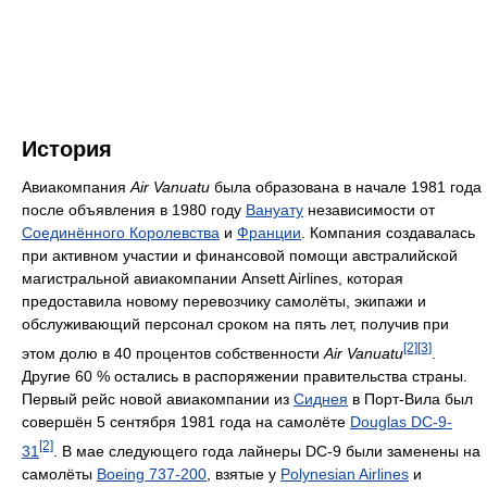
История
Авиакомпания
Air Vanuatu
была образована в начале 1981 года
после объявления в 1980 году
Вануату
независимости от
Соединённого Королевства
и
Франции
. Компания создавалась
при активном участии и финансовой помощи австралийской
магистральной авиакомпании Ansett Airlines, которая
предоставила новому перевозчику самолёты, экипажи и
обслуживающий персонал сроком на пять лет, получив при
[2]
[3]
этом долю в 40 процентов собственности
Air Vanuatu
.
Другие 60 % остались в распоряжении правительства страны.
Первый рейс новой авиакомпании из
Сиднея
в Порт-Вила был
совершён 5 сентября 1981 года на самолёте
Douglas DC-9-
[2]
31
. В мае следующего года лайнеры DC-9 были заменены на
самолёты
Boeing 737-200
, взятые у
Polynesian Airlines
и