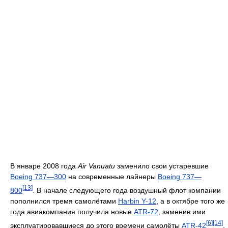
В январе 2008 года
Air Vanuatu
заменило свои устаревшие
Boeing 737—300
на современные лайнеры
Boeing 737—
[13]
800
. В начале следующего года воздушный флот компании
пополнился тремя самолётами
Harbin Y-12
, а в октябре того же
года авиакомпания получила новые
ATR-72
, заменив ими
[6]
[14]
эксплуатировавшиеся до этого времени самолёты
ATR-42
.