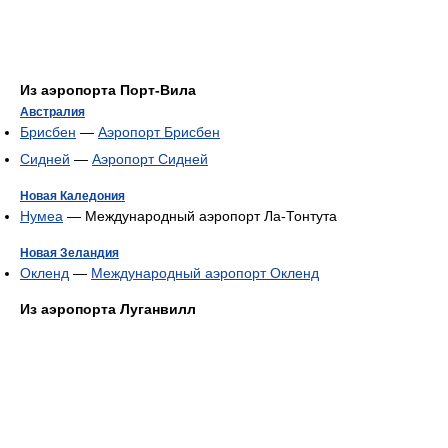
Из аэропорта Порт-Вила
Австралия
Брисбен
—
Аэропорт Брисбен
Сидней
—
Аэропорт Сидней
Новая Каледония
Нумеа
— Международный аэропорт Ла-Тонтута
Новая Зеландия
Окленд
—
Международный аэропорт Окленд
Из аэропорта Луганвилл