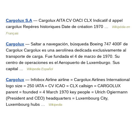
Cargolux S.A
— Cargolux AITA CV OACI CLX Indicatif d appel
cargolux Repères historiques Date de création 1970 …
Wikipédia en
Français
Cargolux
— Saltar a navegación, búsqueda Boeing 747 400F de
Cargolux Cargolux es una aerolínea dedicada exclusivamente al
transporte de carga. Fue fundada el 4 de marzo de 1970. Su
centro de operaciones es el Aeropuerto de Luxemburgo. Sus
capital …
Wikipedia Español
Cargolux
— Infobox Airline airline = Cargolux Airlines International
logo size = 250 IATA = CV ICAO = CLX callsign = CARGOLUX
parent = founded = 4 March 1970 key people = Ulrich Ogiermann
(President and CEO) headquarters = Luxembourg City,
Luxembourg hubs …
Wikipedia