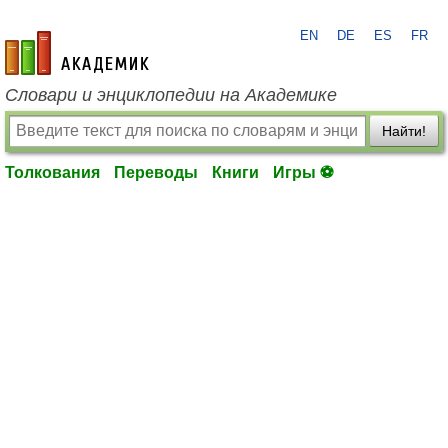
EN
DE
ES
FR
academic.ru
Словари и энциклопедии на Академике
Найти!
Толкования
Переводы
Книги
Игры ⚽