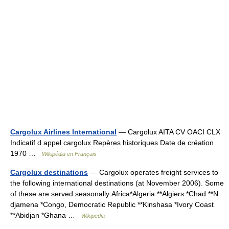
Cargolux Airlines International
— Cargolux AITA CV OACI CLX
Indicatif d appel cargolux Repères historiques Date de création
1970 …
Wikipédia en Français
Cargolux destinations
— Cargolux operates freight services to
the following international destinations (at November 2006). Some
of these are served seasonally:Africa*Algeria **Algiers *Chad **N
djamena *Congo, Democratic Republic **Kinshasa *Ivory Coast
**Abidjan *Ghana …
Wikipedia