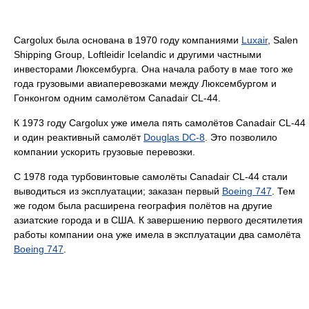
Cargolux была основана в 1970 году компаниями
Luxair
, Salen
Shipping Group, Loftleidir Icelandic и другими частными
инвесторами Люксембурга. Она начала работу в мае того же
года грузовыми авиаперевозками между Люксембургом и
Гонконгом одним самолётом Canadair CL-44.
К 1973 году Cargolux уже имела пять самолётов Canadair CL-44
и один реактивный самолёт
Douglas DC-8
. Это позволило
компании ускорить грузовые перевозки.
С 1978 года турбовинтовые самолёты Canadair CL-44 стали
выводиться из эксплуатации; заказан первый
Boeing 747
. Тем
же годом была расширена география полётов на другие
азиатские города и в США. К завершению первого десятилетия
работы компании она уже имела в эксплуатации два самолёта
Boeing 747
.