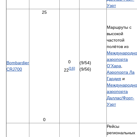
Уэрт
25
Маршруты с
высокой
частотой
полётов из
Международно
аэропорта
0
Bombardier
(9/54)
О’Хара
,
[16]
CRJ700
(9/56)
22
Аэропорта Ла
Гардия
и
Международно
аэропорта
Даллас/Форт-
Уэрт
0
Рейсы
региональных