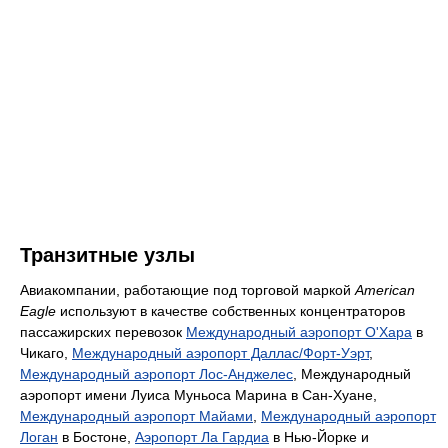
Транзитные узлы
Авиакомпании, работающие под торговой маркой
American
Eagle
используют в качестве собственных концентраторов
пассажирских перевозок
Международный аэропорт О'Хара
в
Чикаго,
Международный аэропорт Даллас/Форт-Уэрт
,
Международный аэропорт Лос-Анджелес
, Международный
аэропорт имени Луиса Муньоса Марина в Сан-Хуане,
Международный аэропорт Майами
,
Международный аэропорт
Логан
в Бостоне,
Аэропорт Ла Гардиа
в Нью-Йорке и