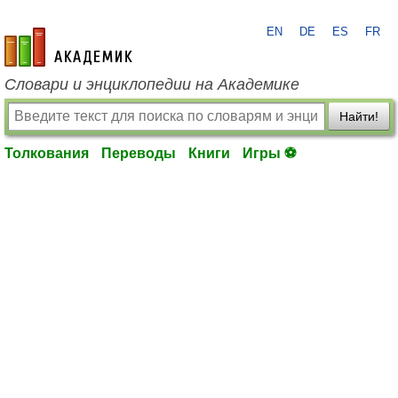
EN
DE
ES
FR
academic.ru
Словари и энциклопедии на Академике
Найти!
Толкования
Переводы
Книги
Игры ⚽