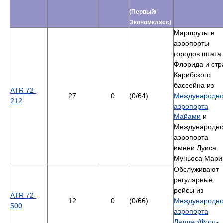
(Первый/
Экономкласс)
Маршруты в
аэропорты
городов штата
Флорида и стр
Карибского
бассейна из
ATR 72-
27
0
(0/64)
Международно
212
аэропорта
Майами
и
Международно
аэропорта
имени Луиса
Муньоса Мари
Обслуживают
регулярные
рейсы из
ATR 72-
12
0
(0/66)
Международно
500
аэропорта
Даллас/Форт-