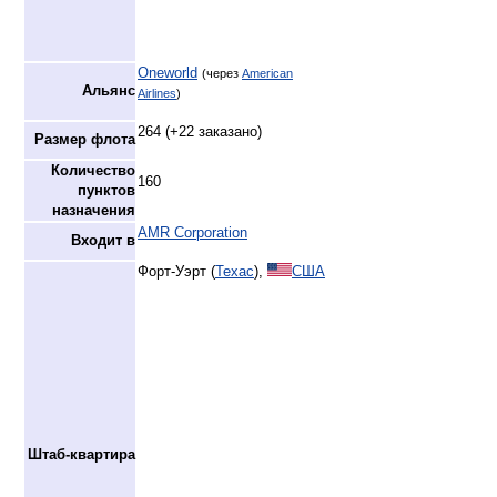
Oneworld
(через
American
Альянс
Airlines
)
264 (+22 заказано)
Размер флота
Количество
160
пунктов
назначения
AMR Corporation
Входит в
Форт-Уэрт (
Техас
),
США
Штаб-квартира