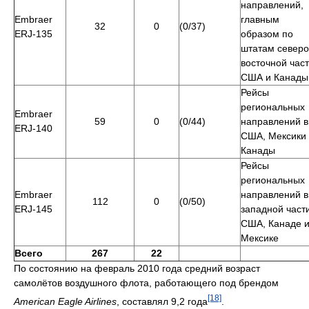
направлений,
Embraer
главным
32
0
(0/37)
ERJ-135
образом по
штатам северо
восточной час
США и Канады
Рейсы
региональных
Embraer
59
0
(0/44)
направлений в
ERJ-140
США, Мексики
Канады
Рейсы
региональных
Embraer
направлений в
112
0
(0/50)
ERJ-145
западной част
США, Канаде 
Мексике
Всего
267
22
По состоянию на февраль 2010 года средний возраст
самолётов воздушного флота, работающего под брендом
[18]
American Eagle Airlines
, составлял 9,2 года
.