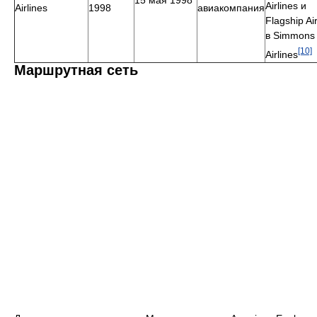
Airlines и
Airlines
1998
авиакомпания
Flagship Air
в Simmons
[10]
Airlines
Маршрутная сеть