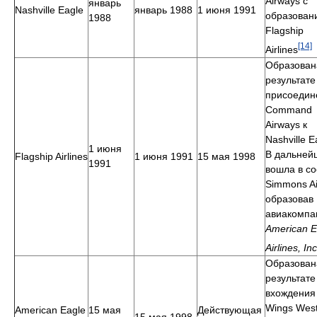
Airways с
январь
Nashville Eagle
январь 1988
1 июня 1991
образован
1988
Flagship
[14]
Airlines
Образован
результате
присоедин
Command
Airways к
Nashville E
1 июня
В дальней
Flagship Airlines
1 июня 1991
15 мая 1998
1991
вошла в со
Simmons Air
образовав
авиакомп
American E
Airlines, Inc
Образован
результате
вхождения
Wings Wes
American Eagle
15 мая
Действующая
15 мая 1998