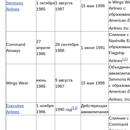
и Wings We
Simmons
1 октября
1 августа
15 мая 1998
Airlines с
Airlines
1985
1987
образован
American E
Airlines Inc.
Слияние с
Nashville E
27
Command
28 сентября
образован
апреля
1 июня 1991
Airways
1988
Flagship
1986
[11]
Airlines
Объединен
авиакомпа
Simmons Ai
июнь
9 августа
Wings West
15 мая 1998
с образов
1986
1987
American E
Airlines, Inc
Executive
1 ноября
Действующая
[13]
1990 год
Airlines
1986
авиакомпания
Слияние с
Command