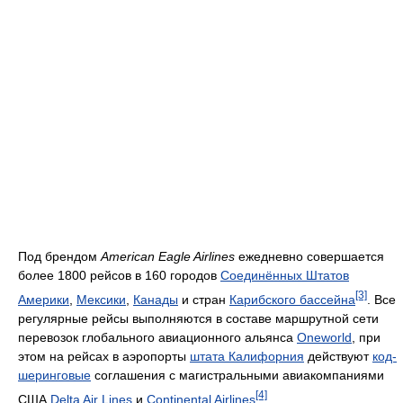
Под брендом
American Eagle Airlines
ежедневно совершается
более 1800 рейсов в 160 городов
Соединённых Штатов
[3]
Америки
,
Мексики
,
Канады
и стран
Карибского бассейна
. Все
регулярные рейсы выполняются в составе маршрутной сети
перевозок глобального авиационного альянса
Oneworld
, при
этом на рейсах в аэропорты
штата Калифорния
действуют
код-
шеринговые
соглашения с магистральными авиакомпаниями
[4]
США
Delta Air Lines
и
Continental Airlines
.