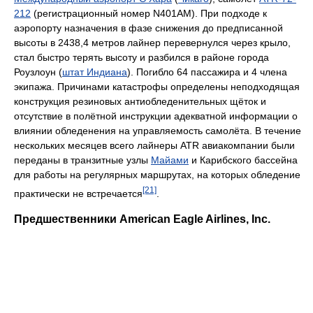
212
(регистрационный номер N401AM). При подходе к
аэропорту назначения в фазе снижения до предписанной
высоты в 2438,4 метров лайнер перевернулся через крыло,
стал быстро терять высоту и разбился в районе города
Роузлоун (
штат Индиана
). Погибло 64 пассажира и 4 члена
экипажа. Причинами катастрофы определены неподходящая
конструкция резиновых антиобледенительных щёток и
отсутствие в полётной инструкции адекватной информации о
влиянии обледенения на управляемость самолёта. В течение
нескольких месяцев всего лайнеры ATR авиакомпании были
переданы в транзитные узлы
Майами
и Карибского бассейна
для работы на регулярных маршрутах, на которых обледение
[21]
практически не встречается
.
Предшественники American Eagle Airlines, Inc.