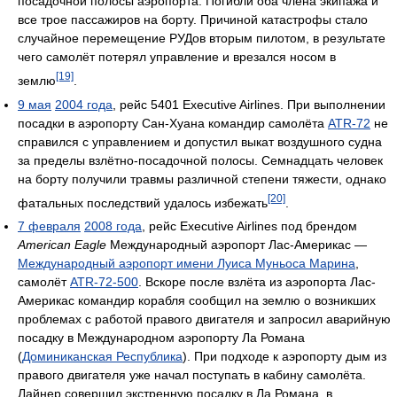
посадочной полосы аэропорта. Погибли оба члена экипажа и
все трое пассажиров на борту. Причиной катастрофы стало
случайное перемещение РУДов вторым пилотом, в результате
чего самолёт потерял управление и врезался носом в
[19]
землю
.
9 мая
2004 года
, рейс 5401 Executive Airlines. При выполнении
посадки в аэропорту Сан-Хуана командир самолёта
ATR-72
не
справился с управлением и допустил выкат воздушного судна
за пределы взлётно-посадочной полосы. Семнадцать человек
на борту получили травмы различной степени тяжести, однако
[20]
фатальных последствий удалось избежать
.
7 февраля
2008 года
, рейс Executive Airlines под брендом
American Eagle
Международный аэропорт Лас-Америкас —
Международный аэропорт имени Луиса Муньоса Марина
,
самолёт
ATR-72-500
. Вскоре после взлёта из аэропорта Лас-
Америкас командир корабля сообщил на землю о возникших
проблемах с работой правого двигателя и запросил аварийную
посадку в Международном аэропорту Ла Романа
(
Доминиканская Республика
). При подходе к аэропорту дым из
правого двигателя уже начал поступать в кабину самолёта.
Лайнер совершил экстренную посадку в Ла Романа, в