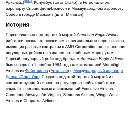
[6]
[7]
Арканзас)
, Колумбус (штат Огайо), в Региональном
аэропорту Спрингфилд/Брэнсон и Международном аэропорту
Сойер в городе Маркветт (штат Мичиган).
История
Первоначально под торговой маркой
American Eagle Airlines
работали несколько независимых региональных перевозчиков,
имеющих разовые контракты с AMR Corporation на выполнение
регулярных рейсов по заранее оговорённым маршрутам.
Первый регулярный рейс под брендом
American Eagle Airlines
был совершён 1 ноября 1984 года авиакомпанией Metroflight
Airlines из
Фейетвилла
(
Арканзас
) в
Международный аэропорт
Даллас/Форт-Уэрт
. Позднее под этой торговой маркой и в
соответствующей ливрее на регулярных рейсах работали
самолёты региональных авиакомпаний Executive Airlines,
Command Airways, Air Virginia, Simmons Airlines, Wings West
Airlines и Chaparral Airlines.