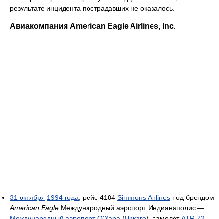
результате инцидента пострадавших не оказалось.
Авиакомпания American Eagle Airlines, Inc.
31 октября
1994 года
, рейс 4184
Simmons Airlines
под брендом
American Eagle
Международный аэропорт Индианаполис —
Международный аэропорт О'Хара
(
Чикаго
), самолёт
ATR-72-