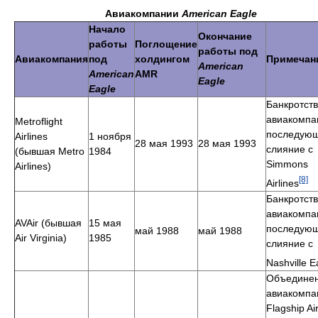
Авиакомпании
American Eagle
Начало
Окончание
работы
Поглощение
работы под
Авиакомпания
под
холдингом
Примечан
American
American
AMR
Eagle
Eagle
Банкротст
авиакомпа
Metroflight
последую
Airlines
1 ноября
28 мая 1993
28 мая 1993
слияние с
(бывшая Metro
1984
Simmons
Airlines)
[8]
Airlines
Банкротст
авиакомпа
AVAir (бывшая
15 мая
последую
май 1988
май 1988
Air Virginia)
1985
слияние с
Nashville E
Объединен
авиакомпа
Flagship Air