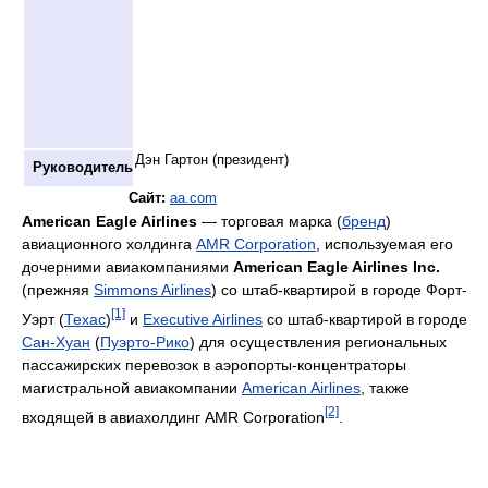
Дэн Гартон (президент)
Руководитель
Сайт:
aa.com
American Eagle Airlines
— торговая марка (
бренд
)
авиационного холдинга
AMR Corporation
, используемая его
дочерними авиакомпаниями
American Eagle Airlines Inc.
(прежняя
Simmons Airlines
) со штаб-квартирой в городе Форт-
[1]
Уэрт (
Техас
)
и
Executive Airlines
со штаб-квартирой в городе
Сан-Хуан
(
Пуэрто-Рико
) для осуществления региональных
пассажирских перевозок в аэропорты-концентраторы
магистральной авиакомпании
American Airlines
, также
[2]
входящей в авиахолдинг AMR Corporation
.