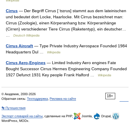
Wikipedia
Cirrus
— Der Begriff Cirrus [ˈtsɪrʊs] stammt aus dem lateinischen
und bedeutet dort Locke, Haarlocke. Mit Cirrus bezeichnet man:
Cirrus (Zoologie), einen Körperanhang bzw. Körperanhänge
(Cirren) verschiedener Tiere Cirrus (Raketentyp), ein deutscher…
…
Deutsch Wikipedia
Cirrus Aircraft
— Type Private Industry Aerospace Founded 1984
Headquarters Dul …
Wikipedia
Cirrus Aero-Engines
— Limited Industry Aero engines Fate
Bought Successor Cirrus Hermes Engineering Company Founded
1927 Defunct 1931 Key people Frank Halford …
Wikipedia
© Академик, 2000-2026
18+
Обратная связь:
Техподдержка
,
Реклама на сайте
👣 Путешествия
Экспорт словарей на сайты
, сделанные на PHP,
Joomla,
Drupal,
WordPress, MODx.