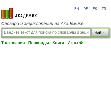
EN
DE
ES
FR
academic.ru
Словари и энциклопедии на Академике
Найти!
Толкования
Переводы
Книги
Игры ⚽