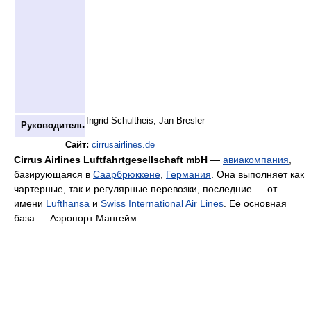
Ingrid Schultheis, Jan Bresler
Руководитель
Сайт:
cirrusairlines.de
Cirrus Airlines Luftfahrtgesellschaft mbH
—
авиакомпания
,
базирующаяся в
Саарбрюккене
,
Германия
. Она выполняет как
чартерные, так и регулярные перевозки, последние — от
имени
Lufthansa
и
Swiss International Air Lines
. Её основнaя
база — Аэропорт Мангейм.