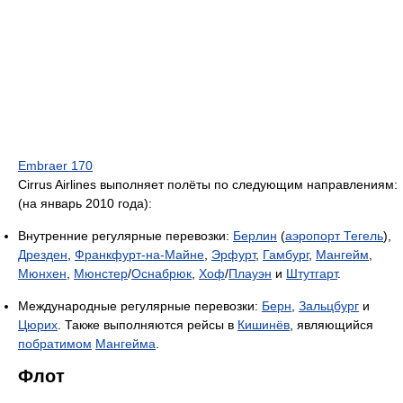
Embraer 170
Cirrus Airlines выполняет полёты по следующим направлениям:
(на январь 2010 года):
Внутренние регулярные перевозки:
Берлин
(
аэропорт Тегель
),
Дрезден
,
Франкфурт-на-Майне
,
Эрфурт
,
Гамбург
,
Мангейм
,
Мюнхен
,
Мюнстер
/
Оснабрюк
,
Хоф
/
Плауэн
и
Штутгарт
.
Международные регулярные перевозки:
Берн
,
Зальцбург
и
Цюрих
. Также выполняются рейсы в
Кишинёв
, являющийся
побратимом
Мангейма
.
Флот