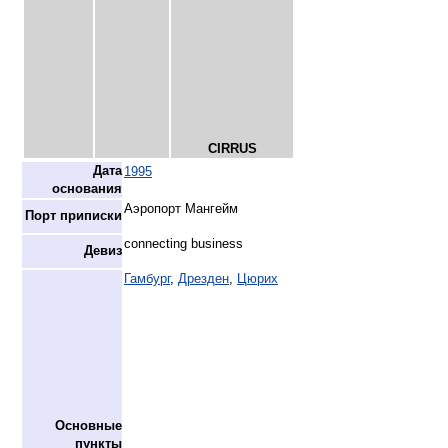
CIRRUS
Дата
1995
основания
Аэропорт Мангейм
Порт приписки
connecting business
Девиз
Гамбург
,
Дрезден
,
Цюрих
Основные
пункты