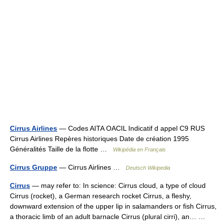
Cirrus Airlines
— Codes AITA OACIL Indicatif d appel C9 RUS
Cirrus Airlines Repères historiques Date de création 1995
Généralités Taille de la flotte …
Wikipédia en Français
Cirrus Gruppe
— Cirrus Airlines …
Deutsch Wikipedia
Cirrus
— may refer to: In science: Cirrus cloud, a type of cloud
Cirrus (rocket), a German research rocket Cirrus, a fleshy,
downward extension of the upper lip in salamanders or fish Cirrus,
a thoracic limb of an adult barnacle Cirrus (plural cirri), an… …