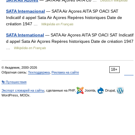
Deutsch Wikipedia
SATA Internacional
— SATA Air Açores AITA SP OACI SAT
Indicatif d appel Sata Air Açores Repères historiques Date de
création 1947 …
Wikipédia en Français
SATA International
— SATA Air Açores AITA SP OACI SAT Indicatif
d appel Sata Air Açores Repères historiques Date de création 1947
…
Wikipédia en Français
© Академик, 2000-2026
18+
Обратная связь:
Техподдержка
,
Реклама на сайте
👣 Путешествия
Экспорт словарей на сайты
, сделанные на PHP,
Joomla,
Drupal,
WordPress, MODx.