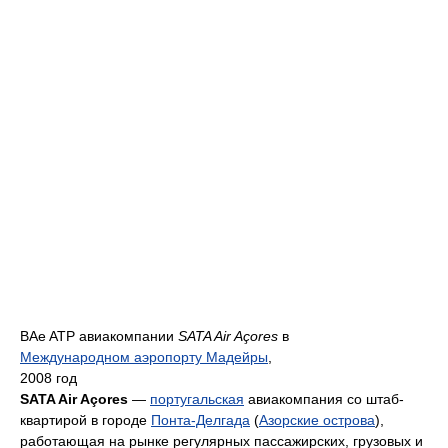
BAe ATP авиакомпании
SATA Air Açores
в
Международном аэропорту Мадейры
,
2008 год
SATA Air Açores
—
португальская
авиакомпания со штаб-
квартирой в городе
Понта-Делгада
(
Азорские острова
),
работающая на рынке регулярных пассажирских, грузовых и