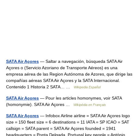
SATA Air Açores
— Saltar a navegación, búsqueda SATA Air
Açores o (Servicio Azoriano de Transporte Aéreos) es una
empresa aérea de las Region Autónoma de Azores, que dirige las
compañías aéreas SATA Air Açores y la SATA Internacional.
Contenido 1 Historia 2 SATA… …
Wikipedia Español
SATA Air Açores
— Pour les articles homonymes, voir SATA
(homonymie). SATA Air Açores …
Wikipédia en Français
SATA Air Açores
— Infobox Airline airline = SATA Air Açores logo
size = 150 fleet size = 6 destinations = 11 IATA = SP ICAO = SAT
callsign = SATA parent = SATA Air Açores founded = 1941
headquarters = Ponta Delgada, Portugal key people = António