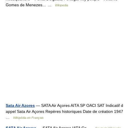
Gomes de Menezes… …
Wikipedia
Sata Air Azores
— SATA Air Açores AITA SP OACI SAT Indicatif d
appel Sata Air Açores Repères historiques Date de création 1947
…
Wikipédia en Français
SATA Air Azores
— SATA Air Açores IATA Co …