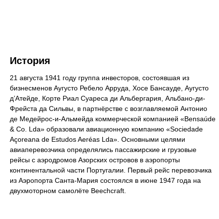
История
21 августа 1941 году группа инвесторов, состоявшая из
бизнесменов Аугусто Ребело Арруда, Хосе Бансауде, Аугусто
д’Атейде, Корте Риал Суареса ди Альбергария, Альбано-ди-
Фрейста да Сильвы, в партнёрстве с возглавляемой Антонио
де Медейрос-и-Альмейда коммерческой компанией «Bensaúde
& Co. Lda» образовали авиационную компанию «Sociedade
Açoreana de Estudos Aeréas Lda». Основными целями
авиаперевозчика определялись пассажирские и грузовые
рейсы с аэродромов Азорских островов в аэропорты
континентальной части Португалии. Первый рейс перевозчика
из Аэропорта Санта-Мария состоялся в июне 1947 года на
двухмоторном самолёте Beechcraft.