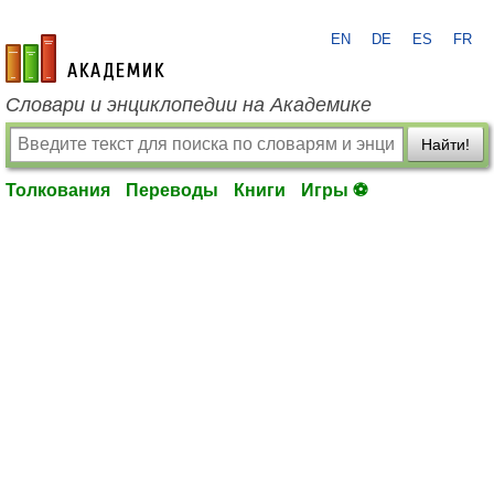
EN
DE
ES
FR
academic.ru
Словари и энциклопедии на Академике
Найти!
Толкования
Переводы
Книги
Игры ⚽