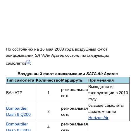
По состоянию на 16 мая 2009 года воздушный флот
авиакомпании
SATA Air Açores
состоял из следующих
[1]
самолётов
:
Воздушный флот авиакомпании
SATA Air Açores
Тип самолёта
Количество
Маршруты
Примечания
Выводятся из
региональная
BAe ATP
1
эксплуатации в 2010
сеть
году
бывшие самолёты
Bombardier
региональная
2
авиакомпании
Dash 8 Q200
сеть
Horizon Air
Bombardier
региональная
4
Dash 8 Q400
сеть