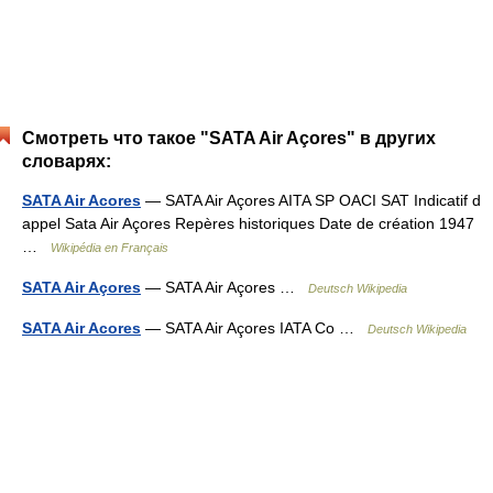
Смотреть что такое "SATA Air Açores" в других
словарях:
SATA Air Acores
— SATA Air Açores AITA SP OACI SAT Indicatif d
appel Sata Air Açores Repères historiques Date de création 1947
…
Wikipédia en Français
SATA Air Açores
— SATA Air Açores …
Deutsch Wikipedia
SATA Air Acores
— SATA Air Açores IATA Co …
Deutsch Wikipedia