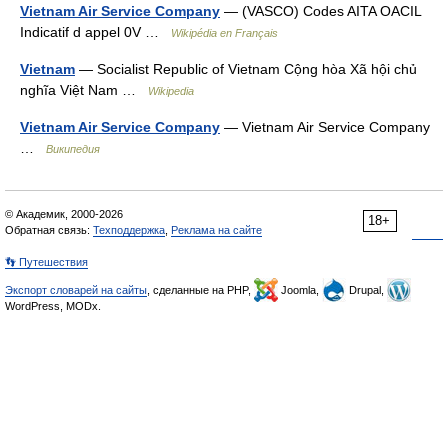
Vietnam Air Service Company
— (VASCO) Codes AITA OACIL
Indicatif d appel 0V …
Wikipédia en Français
Vietnam
— Socialist Republic of Vietnam Cộng hòa Xã hội chủ
nghĩa Việt Nam …
Wikipedia
Vietnam Air Service Company
— Vietnam Air Service Company
…
Википедия
© Академик, 2000-2026
18+
Обратная связь:
Техподдержка
,
Реклама на сайте
👣 Путешествия
Экспорт словарей на сайты
, сделанные на PHP,
Joomla,
Drupal,
WordPress, MODx.