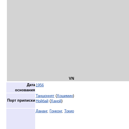
VN
Дата
1956
основания
Таншоннят
(
Хошимин
)
Порт приписки
Нойбай
(
Ханой
)
Дананг
,
Гонконг
,
Токио