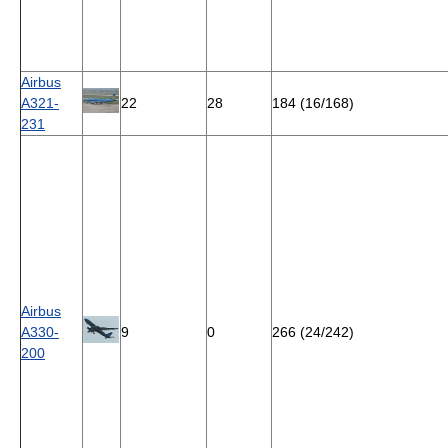
Airbus
A321-
22
28
184 (16/168)
231
Airbus
A330-
9
0
266 (24/242)
200