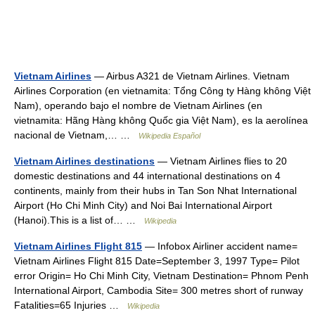
Vietnam Airlines
— Airbus A321 de Vietnam Airlines. Vietnam
Airlines Corporation (en vietnamita: Tổng Công ty Hàng không Việt
Nam), operando bajo el nombre de Vietnam Airlines (en
vietnamita: Hãng Hàng không Quốc gia Việt Nam), es la aerolínea
nacional de Vietnam,… …
Wikipedia Español
Vietnam Airlines destinations
— Vietnam Airlines flies to 20
domestic destinations and 44 international destinations on 4
continents, mainly from their hubs in Tan Son Nhat International
Airport (Ho Chi Minh City) and Noi Bai International Airport
(Hanoi).This is a list of… …
Wikipedia
Vietnam Airlines Flight 815
— Infobox Airliner accident name=
Vietnam Airlines Flight 815 Date=September 3, 1997 Type= Pilot
error Origin= Ho Chi Minh City, Vietnam Destination= Phnom Penh
International Airport, Cambodia Site= 300 metres short of runway
Fatalities=65 Injuries …
Wikipedia