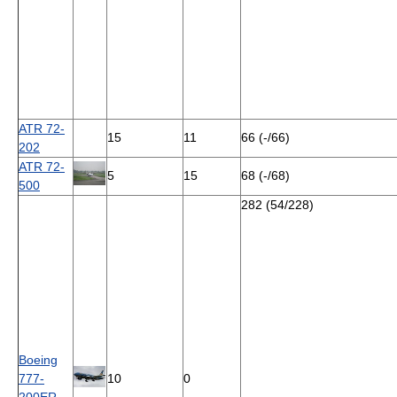
ATR 72-
15
11
66 (-/66)
202
ATR 72-
5
15
68 (-/68)
500
282 (54/228)
Boeing
777-
10
0
200ER