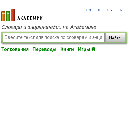
EN
DE
ES
FR
academic.ru
Словари и энциклопедии на Академике
Найти!
Толкования
Переводы
Книги
Игры ⚽