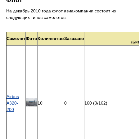
На декабрь 2010 года флот авиакомпании состоит из
следующих типов самолетов:
Самолет
Фото
Количество
Заказано
(Би
Airbus
A320-
10
0
160 (0/162)
200