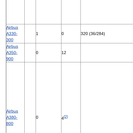
Airbus
A330-
1
0
320 (36/284)
300
Airbus
A350-
0
12
900
Airbus
[2]
A380-
0
4
800