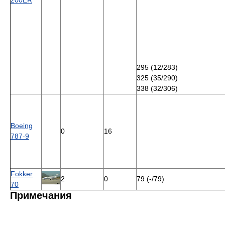
295 (12/283)
325 (35/290)
338 (32/306)
Boeing
0
16
787-9
Fokker
2
0
79 (-/79)
70
Примечания