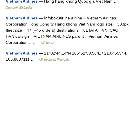
Vietnam Airlines
— Hãng hàng không Quốc gia Việt Nam …
Deutsch Wikipedia
Vietnam Airlines
— Infobox Airline airline = Vietnam Airlines
Corporation Tổng Công ty Hàng không Việt Nam logo size = 333px
fleet size = 47 (+45 orders) destinations = 61 IATA = VN ICAO =
HVN callsign = VIETNAM AIRLINES parent = Vietnam Airlines
Corporation… …
Wikipedia
Vietnam Airlines
— 21°02′44.14″N 105°52′50.56″E / 21.0455944,
105.8807111 …
Wikipédia en Français