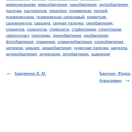
микроорганизм
,
миксобактерия
,
нанобактерия
,
нитробактерия
,
палочка
,
пастерелла
,
перитрих
,
пневмококк
,
протей
,
псевдомонада
,
псевдомонас сиреневый
,
риккетсия
,
сальмонелла
,
сарцина
,
сенная палочка
,
серобактерия
,
спирилла
,
спирногла
,
спирохета
,
стафилококк
,
стрептококк
,
сферопласт
,
тиротрикс
,
трихобактерия
,
уробактерия
,
фотобактерия
,
хламидия
,
хламидобактерия
,
хлоробактерия
,
цепекокк
,
цианея
,
цианобактерия
,
чудесная палочка
,
шигелла
,
энтеробактерия
,
энтерококк
,
энтобактерия
,
эшерихия
Бакуменко В. М.
Бакунин, Федор
Алексеевич