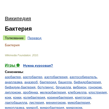
Википедия
Бактерия
Толкование
Перевод
Бактерия
Wikimedia Foundation
.
2010
.
Игры ⚽
Нужна курсовая?
Синонимы
:
азобактер
,
азотобактер
,
азотобактерия
,
азотособиратель
,
анаплазма
,
анаэроб
,
бактероид
,
бацилла
,
бифидобактерия
,
бифидум-бактерия
,
ботулинус
,
бруцелла
,
вибрион
,
гонококк
,
диплококк
,
дробянка
,
железобактерия
,
клебсиелла
,
клостридия
,
кокк
,
кокки
,
колибактерия
,
коринебактерия
,
криптогам
,
лактобацилла
,
листерия
,
менингококк
,
микобактерия
,
микоплазма
,
микроб
,
микробактерия
,
микрококк
,