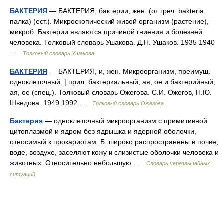
БАКТЕРИЯ
— БАКТЕРИЯ, бактерии, жен. (от греч. bakteria
палка) (ест.). Микроскопический живой организм (растение),
микроб. Бактерии являются причиной гниения и болезней
человека. Толковый словарь Ушакова. Д.Н. Ушаков. 1935 1940
…
Толковый словарь Ушакова
БАКТЕРИЯ
— БАКТЕРИЯ, и, жен. Микроорганизм, преимущ.
одноклеточный. | прил. бактериальный, ая, ое и бактерийный,
ая, ое (спец.). Толковый словарь Ожегова. С.И. Ожегов, Н.Ю.
Шведова. 1949 1992 …
Толковый словарь Ожегова
Бактерия
— одноклеточный микроорганизм с примитивной
цитоплазмой и ядром без ядрышка и ядерной оболочки,
относимый к прокариотам. Б. широко распространены в почве,
воде, воздухе, заселяют кожу и слизистые оболочки человека и
животных. Относительно небольшую …
Словарь черезвычайных
ситуаций