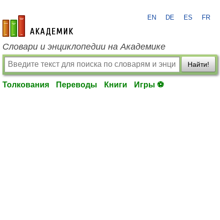
EN
DE
ES
FR
academic.ru
Словари и энциклопедии на Академике
Найти!
Толкования
Переводы
Книги
Игры ⚽