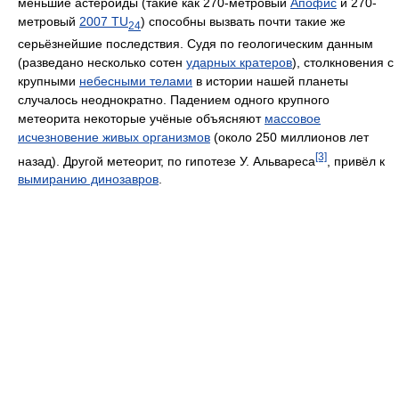
меньшие астероиды (такие как 270-метровый
Апофис
и 270-
метровый
2007 TU
) способны вызвать почти такие же
24
серьёзнейшие последствия. Судя по геологическим данным
(разведано несколько сотен
ударных кратеров
), столкновения с
крупными
небесными телами
в истории нашей планеты
случалось неоднократно. Падением одного крупного
метеорита некоторые учёные объясняют
массовое
исчезновение живых организмов
(около 250 миллионов лет
[3]
назад). Другой метеорит, по гипотезе
У. Альвареса
, привёл к
вымиранию динозавров
.