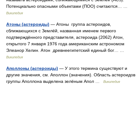
Потенциально опасными объектами (ПОО) считаются… …
Википедия
Атоны (астероиды)
— Атоны группа астероидов,
сближающихся с Землёй, названная именем первого
подтверждённого представителя, астероида (2062) Атон,
открытого 7 января 1976 года американским астрономом
Элеанор Хелин. Атон древнеегипетский единый бог… …
Википедия
Аполлоны (астероиды)
— У этого термина существуют и
другие значения, см. Аполлон (значения). Область астероидов
группы Аполлона выделена зелёным Апол …
Википедия