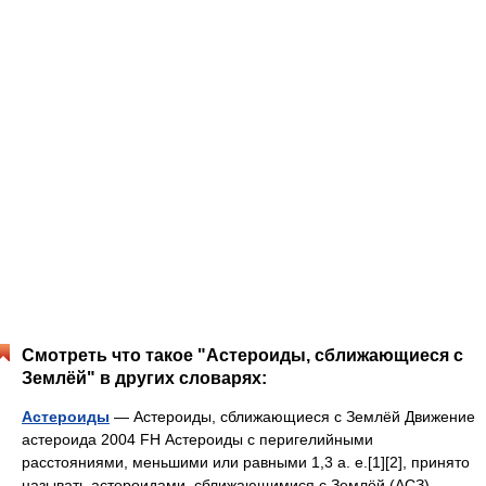
Смотреть что такое "Астероиды, сближающиеся с
Землёй" в других словарях:
Астероиды
— Астероиды, сближающиеся с Землёй Движение
астероида 2004 FH Астероиды с перигелийными
расстояниями, меньшими или равными 1,3 а. е.[1][2], принято
называть астероидами, сближающимися с Землёй (АСЗ).