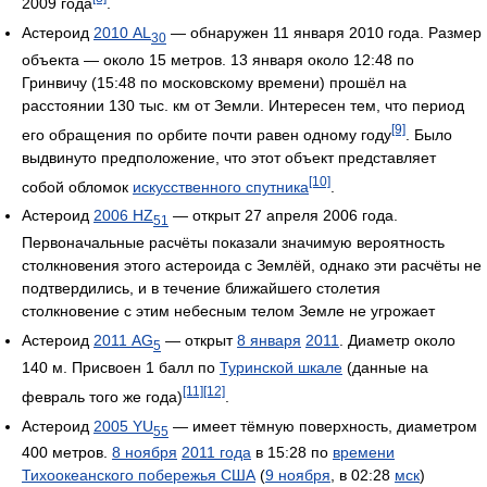
2009 года
.
Астероид
2010 AL
— обнаружен 11 января 2010 года. Размер
30
объекта — около 15 метров. 13 января около 12:48 по
Гринвичу (15:48 по московскому времени) прошёл на
расстоянии 130 тыс. км от Земли. Интересен тем, что период
[9]
его обращения по орбите почти равен одному году
. Было
выдвинуто предположение, что этот объект представляет
[10]
собой обломок
искусственного спутника
.
Астероид
2006 HZ
— открыт 27 апреля 2006 года.
51
Первоначальные расчёты показали значимую вероятность
столкновения этого астероида с Землёй, однако эти расчёты не
подтвердились, и в течение ближайшего столетия
столкновение с этим небесным телом Земле не угрожает
Астероид
2011 AG
— открыт
8 января
2011
. Диаметр около
5
140 м. Присвоен 1 балл по
Туринской шкале
(данные на
[11]
[12]
февраль того же года)
.
Астероид
2005 YU
— имеет тёмную поверхность, диаметром
55
400 метров.
8 ноября
2011 года
в 15:28 по
времени
Тихоокеанского побережья США
(
9 ноября
, в 02:28
мск
)