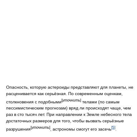
Опасность, которую астероиды представляют для планеты, не
расценивается как серьёзная. По современным оценкам,
[
уточнить
]
столкновения с подобными
телами (по самым
пессимистическим прогнозам) вряд ли происходят чаще, чем
раз в сто тысяч лет. При направлении к Земле небесного тела
достаточных размеров для того, чтобы вызвать серьёзные
[
уточнить
]
[5]
разрушения
, астрономы смогут его засечь
.