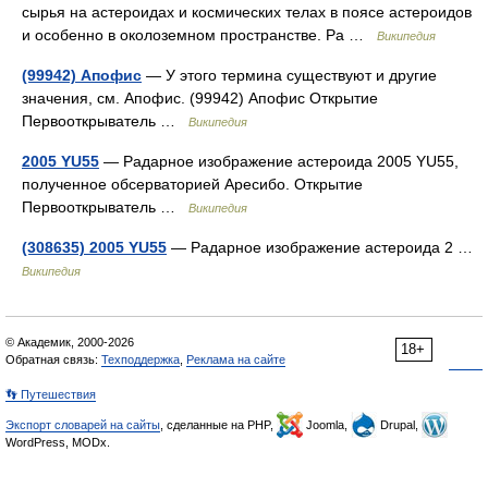
сырья на астероидах и космических телах в поясе астероидов
и особенно в околоземном пространстве. Ра …
Википедия
(99942) Апофис
— У этого термина существуют и другие
значения, см. Апофис. (99942) Апофис Открытие
Первооткрыватель …
Википедия
2005 YU55
— Радарное изображение астероида 2005 YU55,
полученное обсерваторией Аресибо. Открытие
Первооткрыватель …
Википедия
(308635) 2005 YU55
— Радарное изображение астероида 2 …
Википедия
© Академик, 2000-2026
18+
Обратная связь:
Техподдержка
,
Реклама на сайте
👣 Путешествия
Экспорт словарей на сайты
, сделанные на PHP,
Joomla,
Drupal,
WordPress, MODx.