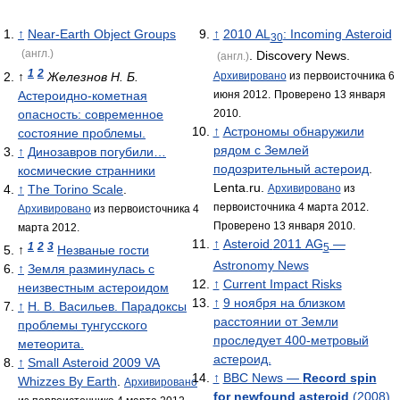
↑
Near-Earth Object Groups
↑
2010 AL
: Incoming Asteroid
30
(англ.)
. Discovery News.
(англ.)
1
2
↑
Железнов Н. Б.
Архивировано
из первоисточника 6
Астероидно-кометная
июня 2012.
Проверено 13 января
опасность: современное
2010.
↑
Астрономы обнаружили
состояние проблемы.
рядом с Землей
↑
Динозавров погубили…
подозрительный астероид
.
космические странники
Lenta.ru.
↑
The Torino Scale
.
Архивировано
из
первоисточника 4 марта 2012.
Архивировано
из первоисточника 4
Проверено 13 января 2010.
марта 2012.
↑
Asteroid
2011 AG
—
1
2
3
5
↑
Незваные гости
Astronomy News
↑
Земля разминулась с
↑
Current Impact Risks
неизвестным астероидом
↑
9 ноября на близком
↑
Н. В. Васильев. Парадоксы
расстоянии от Земли
проблемы тунгусского
проследует 400-метровый
метеорита.
астероид.
↑
Small Asteroid
2009 VA
↑
BBC News —
Record spin
Whizzes By Earth
.
Архивировано
for newfound asteroid
(2008)