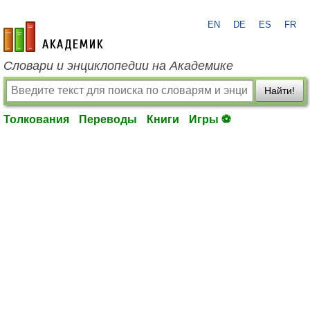
EN
DE
ES
FR
academic.ru
Словари и энциклопедии на Академике
Найти!
Толкования
Переводы
Книги
Игры ⚽