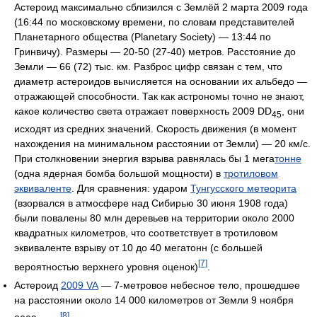
Астероид максимально сблизился с Землёй 2 марта 2009 года
(16:44 по московскому времени, по словам представителей
Планетарного общества (Planetary Society) — 13:44 по
Гринвичу). Размеры — 20-50 (27-40) метров. Расстояние до
Земли — 66 (72) тыс. км. Разброс цифр связан с тем, что
диаметр астероидов вычисляется на основании их альбедо —
отражающей способности. Так как астрономы точно не знают,
какое количество света отражает поверхность
2009 DD
, они
45
исходят из средних значений. Скорость движения (в момент
нахождения на минимальном расстоянии от Земли) — 20 км/с.
При столкновении энергия взрыва равнялась бы 1 мега
тонне
(одна ядерная бомба большой мощности) в
тротиловом
эквиваленте
. Для сравнения: ударом
Тунгусского метеорита
(взорвался в атмосфере над Сибирью 30 июня 1908 года)
были повалены 80 млн деревьев на территории около 2000
квадратных километров, что соответствует в тротиловом
эквиваленте взрыву от 10 до 40 мегатонн (с большей
[7]
вероятностью верхнего уровня оценок)
.
Астероид
2009 VA
— 7-метровое небесное тело, прошедшее
на расстоянии около 14 000 километров от Земли 9 ноября
[8]