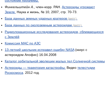
состояние проблемы.
Финкельштейн А.
, член-корр. РАН.
Астероиды угрожают
Земле.
Наука и жизнь, № 10, 2007, стр. 70-73.
База данных земных ударных кратеров
.
(англ.)
База данных по околоземным астероидам
.
(англ.)
Радиолокационные исследования астероидов, сближающихся
с Землёй
Комиссия МАС по АЗС
13-летний школьник исправил ошибку NASA
(казус с
астероидом Апофис) 16.04.2008
Каталог орбитальной эволюции малых тел Солнечной системы
Астероиды — траектория катастрофы.
Видео
телестудии
Роскосмоса
. 2012 год.