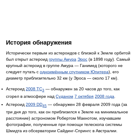
История обнаружения
Исторически первым из астероидов с близкой к Земле орбитой
был открыт астероид
группы Амура
Эрос
(в 1898 году). Самый
крупный астероид в группе Амура — Ганимед (которого не
следует путать с
одноимённым спутником Юпитера
), его
диаметр приблизительно 32 км (у Эроса — около 17 км).
Астероид
2008 TC
— обнаружен за 20 часов до того, как
3
сгорел в атмосфере над
Суданом
7 октября
2008 года
.
Астероид
2009 DD
— обнаружен 28 февраля 2009 года (за
45
три дня до того, как он приблизился к Земле на минимальное
расстояние) астрономом Робертом Макнотом, изучавшим
фотографии, полученные при помощи телескопа системы
Шмидта из обсерватории Сайдинг-Спрингс в Австралии.