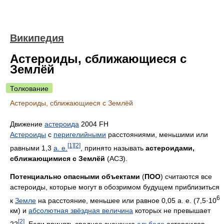
Википедия
Астероиды, сближающиеся с
Землёй
Толкование
Астероиды, сближающиеся с Землёй
Движение
астероида
2004 FH
Астероиды
с
перигелийными
расстояниями, меньшими или
[1]
[2]
равными 1,3
а. е.
, принято называть
астероидами,
сближающимися с Землёй
(АСЗ).
Потенциально опасными объектами
(
ПОО
) считаются все
астероиды, которые могут в обозримом будущем приблизиться
6
к
Земле
на расстояние, меньшее или равное 0,05 а. е. (7,5·10
км) и
абсолютная звёздная величина
которых не превышает
[2]
22
. Если принять среднее значение
альбедо
астероидов