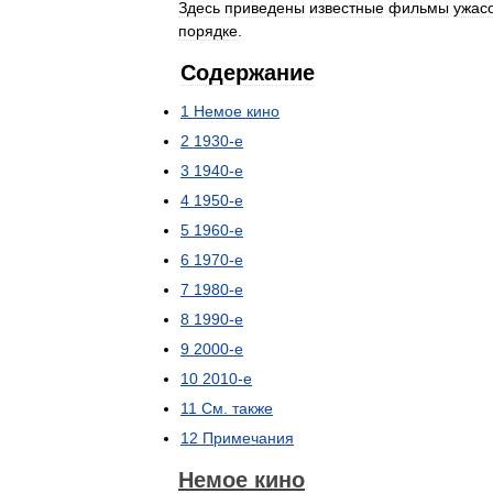
Здесь
приведены
известные
фильмы
ужас
порядке
.
Содержание
1
Немое
кино
2
1930
-
е
3
1940
-
е
4
1950
-
е
5
1960
-
е
6
1970
-
е
7
1980
-
е
8
1990
-
е
9
2000
-
е
10
2010
-
e
11
См
.
также
12
Примечания
Немое
кино