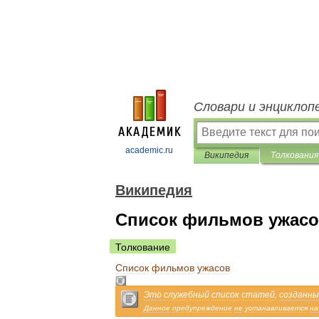
Словари и энциклоп
academic.ru
Википедия
Толкования
Википедия
Список фильмов ужас
Толкование
Список
фильмов
ужасов
Это
служебный
список
статей
,
созданны
Данное
предупреждение
не
устанавливается
на