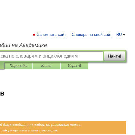
Запомнить сайт
Словарь на свой сайт
RU
едии на Академике
Найти!
Переводы
Книги
Игры ⚽
ов
й
для
координации
работ
по
развитию
темы
.
информационные
списки
и
глоссарии
.