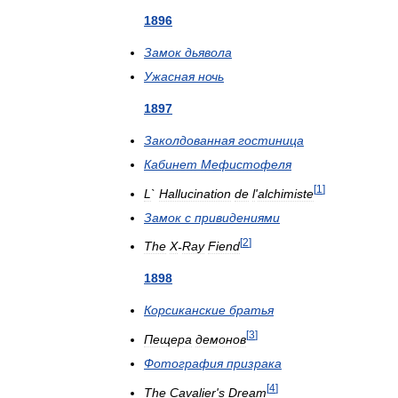
1896
Замок
дьявола
Ужасная
ночь
1897
Заколдованная
гостиница
Кабинет
Мефистофеля
[
1
]
L
`
Hallucination
de
l
'
alchimiste
Замок
с
привидениями
[
2
]
The
X
-
Ray
Fiend
1898
Корсиканские
братья
[
3
]
Пещера
демонов
Фотография
призрака
[
4
]
The
Cavalier
'
s
Dream