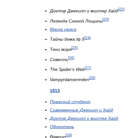
[
22
]
Доктор
Джекилл
и
мистер
Хайд
[
23
]
Легенда
Сонной
Лощины
Маска
ужаса
[
24
]
Тайны
дома
№
5
[
25
]
Тени
моря
[
26
]
Совесть
[
27
]
The
Spider
'
s
Web
[
28
]
Vampyrdanserinden
1913
Пражский
студент
Современные
Джекилл
и
Хайд
Доктор
Джекилл
и
мистер
Хайд
Оборотень
[
29
]
Вампир