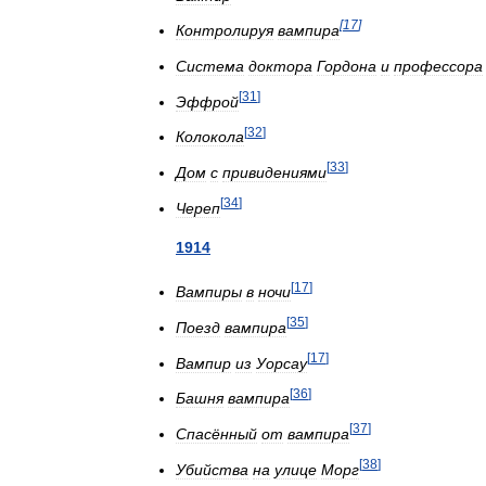
[
17
]
Контролируя
вампира
Система
доктора
Гордона
и
профессора
[
31
]
Эффрой
[
32
]
Колокола
[
33
]
Дом
с
привидениями
[
34
]
Череп
1914
[
17
]
Вампиры
в
ночи
[
35
]
Поезд
вампира
[
17
]
Вампир
из
Уорсау
[
36
]
Башня
вампира
[
37
]
Спасённый
от
вампира
[
38
]
Убийства
на
улице
Морг