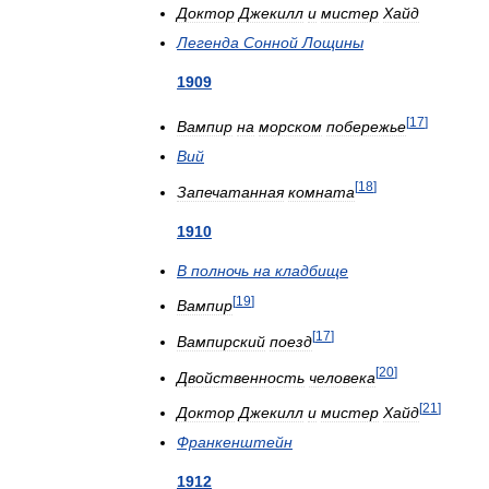
Доктор
Джекилл
и
мистер
Хайд
Легенда
Сонной
Лощины
1909
[
17
]
Вампир
на
морском
побережье
Вий
[
18
]
Запечатанная
комната
1910
В
полночь
на
кладбище
[
19
]
Вампир
[
17
]
Вампирский
поезд
[
20
]
Двойственность
человека
[
21
]
Доктор
Джекилл
и
мистер
Хайд
Франкенштейн
1912