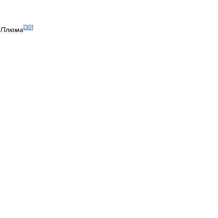
[
30
]
Плюма