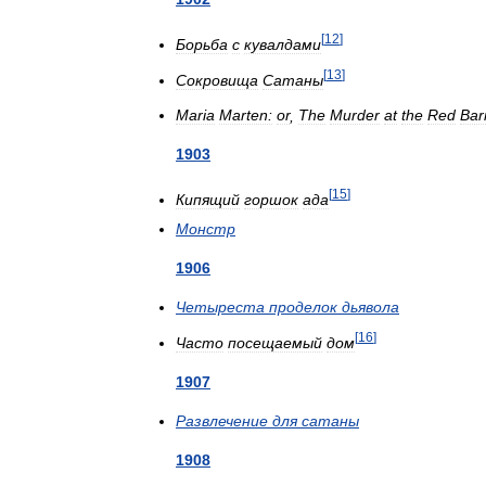
[
12
]
Борьба
с
кувалдами
[
13
]
Сокровища
Сатаны
Maria
Marten:
or
,
The
Murder
at
the
Red
Bar
1903
[
15
]
Кипящий
горшок
ада
Монстр
1906
Четыреста
проделок
дьявола
[
16
]
Часто
посещаемый
дом
1907
Развлечение
для
сатаны
1908