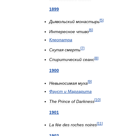
1899
[
5
]
Дьявольский
монастырь
[
6
]
Интересное
чтиво
Клеопатра
[
7
]
Скупая
смерть
[
8
]
Спиритический
сеанс
1900
[
9
]
Невыносимая
муха
Фауст
и
Маргарита
[
10
]
The
Prince
of
Darkness
1901
[
11
]
La
fée
des
roches
noires
1902