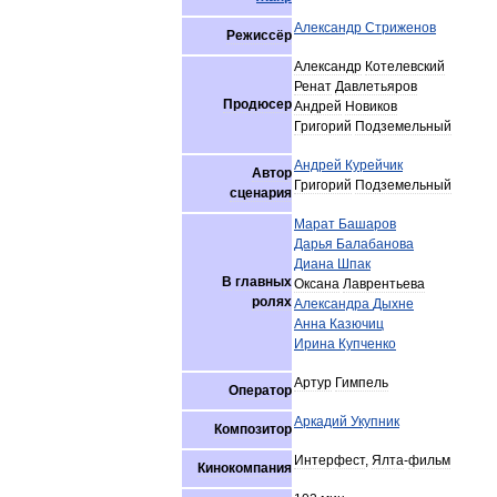
Александр
Стриженов
Режиссёр
Александр
Котелевский
Ренат
Давлетьяров
Продюсер
Андрей
Новиков
Григорий
Подземельный
Андрей
Курейчик
Автор
Григорий
Подземельный
сценария
Марат
Башаров
Дарья
Балабанова
Диана
Шпак
В
главных
Оксана
Лаврентьева
ролях
Александра
Дыхне
Анна
Казючиц
Ирина
Купченко
Артур
Гимпель
Оператор
Аркадий
Укупник
Композитор
Интерфест
,
Ялта
-
фильм
Кинокомпания