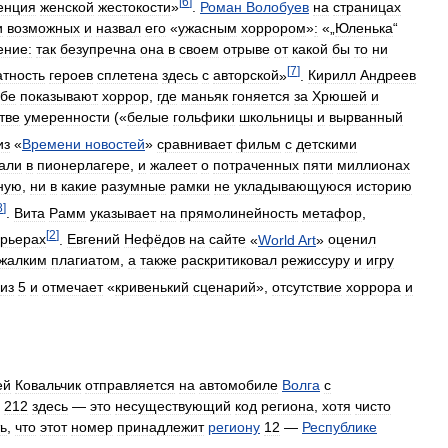
[
6
]
енция
женской
жестокости
»
.
Роман
Волобуев
на
страницах
и
возможных
и
назвал
его
«
ужасным
хоррором
»
:
«„
Юленька
“
ение:
так
безупречна
она
в
своем
отрыве
от
какой
бы
то
ни
[
7
]
атность
героев
сплетена
здесь
с
авторской
»
.
Кирилл
Андреев
ебе
показывают
хоррор
,
где
маньяк
гоняется
за
Хрюшей
и
тве
умеренности
(«
белые
гольфики
школьницы
и
вырванный
из
«
Времени
новостей
»
сравнивает
фильм
с
детскими
али
в
пионерлагере
,
и
жалеет
о
потраченных
пяти
миллионах
ную
,
ни
в
какие
разумные
рамки
не
укладывающуюся
историю
8
]
.
Вита
Рамм
указывает
на
прямолинейность
метафор
,
[
2
]
ерьерах
.
Евгений
Нефёдов
на
сайте
«
World
Art
»
оценил
жалким
плагиатом
,
а
также
раскритиковал
режиссуру
и
игру
из
5
и
отмечает
«
кривенький
сценарий
»,
отсутствие
хоррора
и
ей
Ковальчик
отправляется
на
автомобиле
Волга
с
212
здесь
—
это
несуществующий
код
региона
,
хотя
чисто
ь
,
что
этот
номер
принадлежит
региону
12
—
Республике