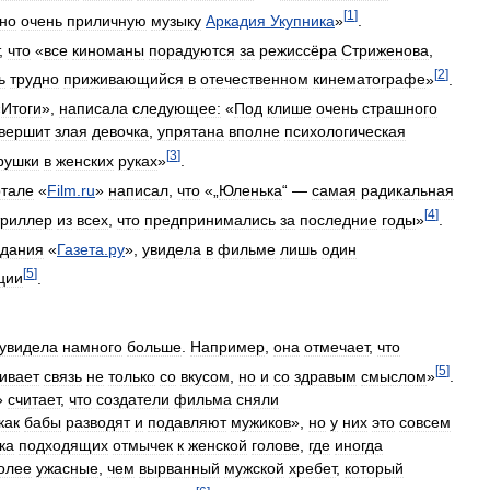
[
1
]
но
очень
приличную
музыку
Аркадия
Укупника
»
.
,
что
«
все
киноманы
порадуются
за
режиссёра
Стриженова
,
[
2
]
ь
трудно
приживающийся
в
отечественном
кинематографе
»
.
«
Итоги
»,
написала
следующее:
«
Под
клише
очень
страшного
вершит
злая
девочка
,
упрятана
вполне
психологическая
[
3
]
рушки
в
женских
руках
»
.
ртале
«
Film
.
ru
»
написал
,
что
«„
Юленька
“ —
самая
радикальная
[
4
]
триллер
из
всех
,
что
предпринимались
за
последние
годы
»
.
здания
«
Газета
.
ру
»,
увидела
в
фильме
лишь
один
[
5
]
ции
.
увидела
намного
больше
.
Например
,
она
отмечает
,
что
[
5
]
ивает
связь
не
только
со
вкусом
,
но
и
со
здравым
смыслом
»
.
»
считает
,
что
создатели
фильма
сняли
как
бабы
разводят
и
подавляют
мужиков
»,
но
у
них
это
совсем
ка
подходящих
отмычек
к
женской
голове
,
где
иногда
олее
ужасные
,
чем
вырванный
мужской
хребет
,
который