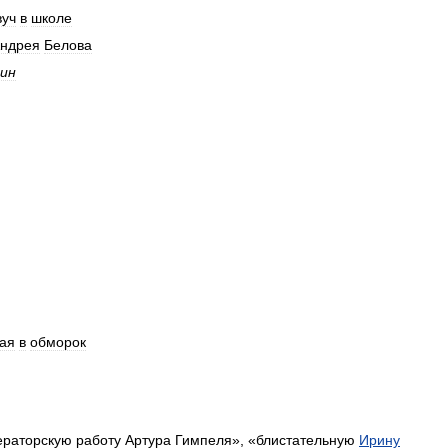
вуч
в
школе
ндрея
Белова
ин
ая
в
обморок
ераторскую
работу
Артура
Гимпеля
», «
блистательную
Ирину