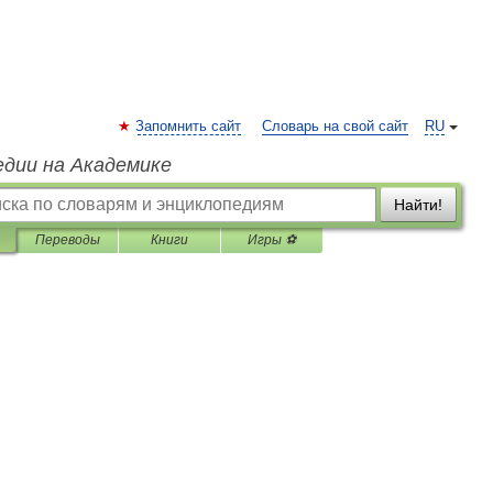
Запомнить сайт
Словарь на свой сайт
RU
едии на Академике
Найти!
Переводы
Книги
Игры ⚽