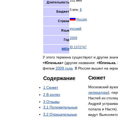
102
мин
Длительность
5
млн
.
$
Бюджет
Россия
Страна
русский
Язык
2009
Год
ID
1372747
IMDb
У
этого
термина
существуют
и
другие
знач
«
Юленька
»
(
другие
названия:
«
Юленька
.
фильм
2009
года
.
В
России
вышел
на
экра
Сюжет
Содержание
Московский
вузо
1
Сюжет
литературе
),
пер
2
В
ролях
Настей
из
столи
3
Отзывы
Андрей
устраива
3
.
1
Положительные
попала
и
Настя
)
3
.
2
Отрицательные
ведут
.
Выясняет