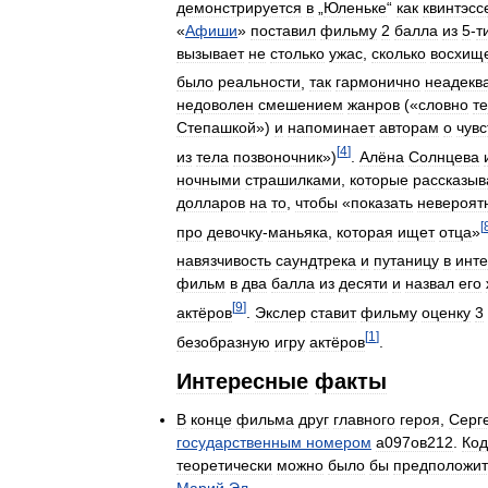
демонстрируется
в
„
Юленьке
“
как
квинтэсс
«
Афиши
»
поставил
фильму
2
балла
из
5
-
т
вызывает
не
столько
ужас
,
сколько
восхищ
было
реальности
,
так
гармонично
неадекв
недоволен
смешением
жанров
(«
словно
т
Степашкой
»)
и
напоминает
авторам
о
чувс
[
4
]
из
тела
позвоночник
»)
.
Алёна
Солнцева
ночными
страшилками
,
которые
рассказыв
долларов
на
то
,
чтобы
«
показать
невероят
[
про
девочку
-
маньяка
,
которая
ищет
отца
»
навязчивость
саундтрека
и
путаницу
в
инт
фильм
в
два
балла
из
десяти
и
назвал
его
[
9
]
актёров
.
Экслер
ставит
фильму
оценку
3
[
1
]
безобразную
игру
актёров
.
Интересные
факты
В
конце
фильма
друг
главного
героя
,
Серг
государственным
номером
а097ов212
.
Код
теоретически
можно
было
бы
предположит
Марий
Эл
.