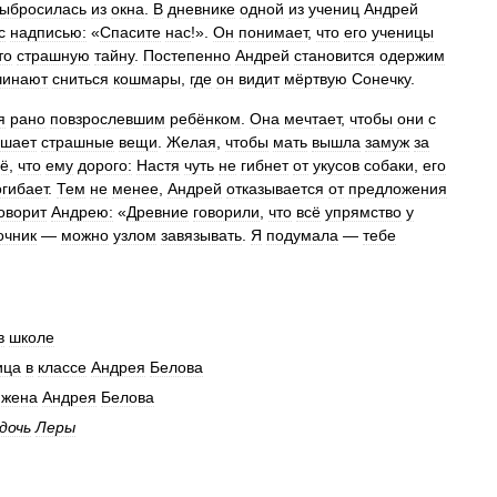
ыбросилась
из
окна
.
В
дневнике
одной
из
учениц
Андрей
с
надписью:
«
Спасите
нас
!».
Он
понимает
,
что
его
ученицы
то
страшную
тайну
.
Постепенно
Андрей
становится
одержим
чинают
сниться
кошмары
,
где
он
видит
мёртвую
Сонечку
.
я
рано
повзрослевшим
ребёнком
.
Она
мечтает
,
чтобы
они
с
ршает
страшные
вещи
.
Желая
,
чтобы
мать
вышла
замуж
за
сё
,
что
ему
дорого:
Настя
чуть
не
гибнет
от
укусов
собаки
,
его
огибает
.
Тем
не
менее
,
Андрей
отказывается
от
предложения
оворит
Андрею:
«
Древние
говорили
,
что
всё
упрямство
у
очник
—
можно
узлом
завязывать
.
Я
подумала
—
тебе
в
школе
ица
в
классе
Андрея
Белова
жена
Андрея
Белова
дочь
Леры