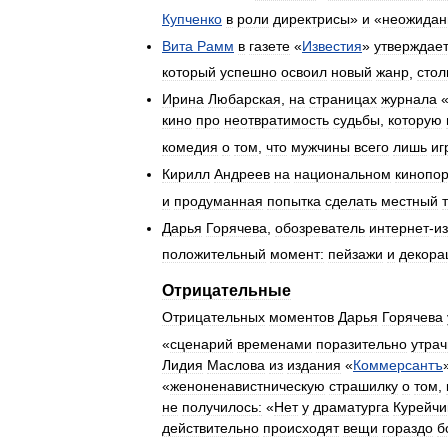
Купченко
в
роли
директрисы
»
и
«
неожидан
Вита
Рамм
в
газете
«
Известия
»
утверждает
который
успешно
освоил
новый
жанр
,
стол
Ирина
Любарская
,
на
страницах
журнала
кино
про
неотвратимость
судьбы
,
которую
комедия
о
том
,
что
мужчины
всего
лишь
иг
Кирилл
Андреев
на
национальном
кинопо
и
продуманная
попытка
сделать
местный
Дарья
Горячева
,
обозреватель
интернет
-
и
положительный
момент:
пейзажи
и
декора
Отрицательные
Отрицательных
моментов
Дарья
Горячева
«
сценарий
временами
поразительно
утрач
Лидия
Маслова
из
издания
«
Коммерсантъ
«
женоненавистническую
страшилку
о
том
,
не
получилось:
«
Нет
у
драматурга
Курейчи
действительно
происходят
вещи
гораздо
б