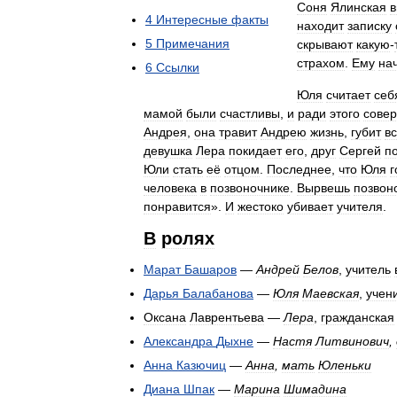
Соня
Ялинская
в
4
Интересные
факты
находит
записку
5
Примечания
скрывают
какую
-
страхом
.
Ему
на
6
Ссылки
Юля
считает
себ
мамой
были
счастливы
,
и
ради
этого
сове
Андрея
,
она
травит
Андрею
жизнь
,
губит
в
девушка
Лера
покидает
его
,
друг
Сергей
п
Юли
стать
её
отцом
.
Последнее
,
что
Юля
г
человека
в
позвоночнике
.
Вырвешь
позвон
понравится
».
И
жестоко
убивает
учителя
.
В
ролях
Марат
Башаров
—
Андрей
Белов
,
учитель
Дарья
Балабанова
—
Юля
Маевская
,
учен
Оксана
Лаврентьева
—
Лера
,
гражданская
Александра
Дыхне
—
Настя
Литвинович
,
Анна
Казючиц
—
Анна
,
мать
Юленьки
Диана
Шпак
—
Марина
Шимадина