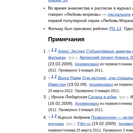
Во
время
знакомства
и
расписки
в
журнал
говорит
«
Любовь
-
морковь
» —
пасхальное
первой
популярной
серии
«
Любовь
-
Морко
Фильму
был
присвоен
рейтинг
PG
-
13
.
Одн
Примечания
1
2
↑
Алекс
Экслер
Субъективные
заметки
фильмах
.
Авторский
проект
Алекса
Э
(
рус
.)
(
23
.
03
.
2009
).
Архивировано
из
первоисточника
2012
.
Проверено
3
января
2011
.
1
2
↑
Вита
Рамм
Очи
детские
,
очи
страшн
Известия
(
19
.
02
.
09
).
Архивировано
из
первоис
25
марта
2012
.
Проверено
3
января
2011
.
↑
Ирина
Любарская
Сатана
в
юбке
.
И
(
рус
.)
(
16
.
02
.
2009
).
Архивировано
из
первоисточника
2012
.
Проверено
3
января
2011
.
1
2
↑
Кирилл
Андреев
Позвоночник
—
детя
игрушка
.
Film
.
ru
(
19
.
02
.
2009
).
(
рус
.)
Архивир
первоисточника
25
марта
2012
.
Проверено
3
янв