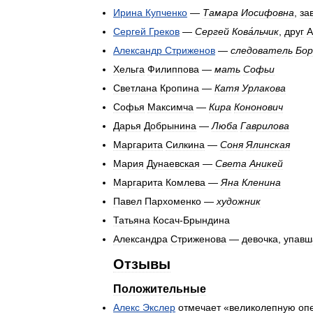
Ирина
Купченко
—
Тамара
Иосифовна
,
за
Сергей
Греков
—
Сергей
Кова́льчик
,
друг
А
Александр
Стриженов
—
следователь
Бор
Хельга
Филиппова
—
мать
Софьи
Светлана
Кропина
—
Катя
Урлакова
Софья
Максимча
—
Кира
Кононович
Дарья
Добрынина
—
Люба
Гаврилова
Маргарита
Силкина
—
Соня
Ялинская
Мария
Дунаевская
—
Света
Аникей
Маргарита
Комлева
—
Яна
Кленина
Павел
Пархоменко
—
художник
Татьяна
Косач
-
Брындина
Александра
Стриженова
—
девочка
,
упавш
Отзывы
Положительные
Алекс
Экслер
отмечает
«
великолепную
оп