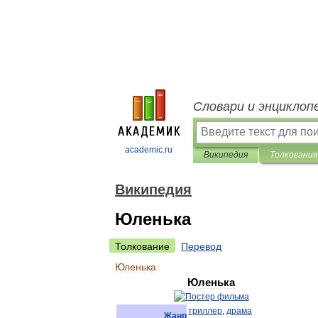
Словари и энциклоп
academic.ru
Википедия
Толкования
Википедия
Юленька
Толкование
Перевод
Юленька
Юленька
триллер
,
драма
Жанр