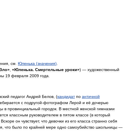
ения
,
см
.
Юленька
(
значения
)
.
Зло
»
,
«
Юленька
.
Смертельные
уроки
»
) —
художественный
ны
19
февраля
2009
года
.
вский
педагог
Андрей
Белов
, (
кандидат
по
античной
ебирается
с
подругой
-
фотографом
Лерой
и
её
дочерью
цы
в
провинциальный
городок
.
В
местной
женской
гимназии
ется
классным
руководителем
в
пятом
классе
(
в
который
.
Вскоре
он
чувствует
,
что
девочки
из
его
класса
странно
себя
ся
,
что
было
по
крайней
мере
одно
самоубийство
школьницы
—