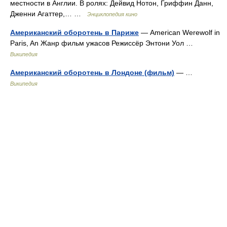
местности в Англии. В ролях: Дейвид Нотон, Гриффин Данн,
Дженни Агаттер,… …
Энциклопедия кино
Американский оборотень в Париже
— American Werewolf in
Paris, An Жанр фильм ужасов Режиссёр Энтони Уол …
Википедия
Американский оборотень в Лондоне (фильм)
— …
Википедия