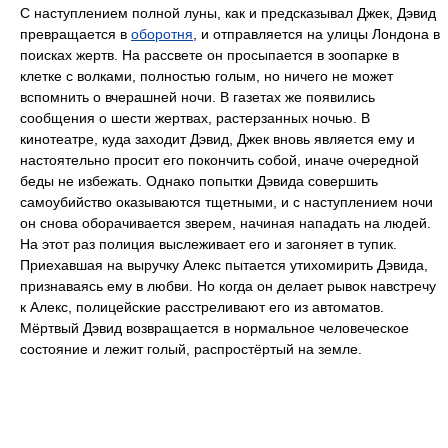
С наступлением полной луны, как и предсказывал Джек, Дэвид
превращается в
оборотня
, и отправляется на улицы Лондона в
поисках жертв. На рассвете он просыпается в зоопарке в
клетке с волками, полностью голым, но ничего не может
вспомнить о вчерашней ночи. В газетах же появились
сообщения о шести жертвах, растерзанных ночью. В
кинотеатре, куда заходит Дэвид, Джек вновь является ему и
настоятельно просит его покончить собой, иначе очередной
беды не избежать. Однако попытки Дэвида совершить
самоубийство оказываются тщетными, и с наступлением ночи
он снова оборачивается зверем, начиная нападать на людей.
На этот раз полиция выслеживает его и загоняет в тупик.
Приехавшая на выручку Алекс пытается утихомирить Дэвида,
признаваясь ему в любви. Но когда он делает рывок навстречу
к Алекс, полицейские расстреливают его из автоматов.
Мёртвый Дэвид возвращается в нормальное человеческое
состояние и лежит голый, распростёртый на земле.