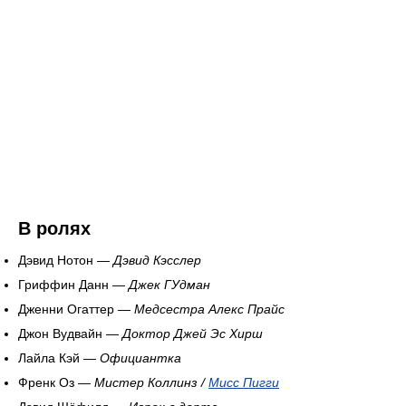
В ролях
Дэвид Нотон —
Дэвид Кэсслер
Гриффин Данн —
Джек ГУдман
Дженни Огаттер —
Медсестра Алекс Прайс
Джон Вудвайн —
Доктор Джей Эс Хирш
Лайла Кэй —
Официантка
Френк Оз —
Мистер Коллинз /
Мисс Пигги