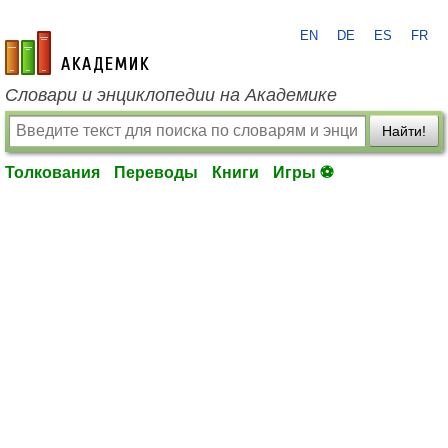
EN
DE
ES
FR
academic.ru
Словари и энциклопедии на Академике
Найти!
Толкования
Переводы
Книги
Игры ⚽