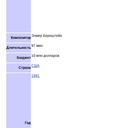
Элмер Бернштейн
Композитор
97 мин.
Длительность
10 млн долларов
Бюджет
США
Страна
1981
Год