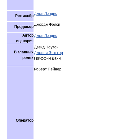
Джон Лэндис
Режиссёр
Джордж Фолси
Продюсер
Автор
Джон Лэндис
сценария
Дэвид Ноутон
В главных
Дженни Эгаттер
ролях
Гриффин Данн
Роберт Пейнер
Оператор