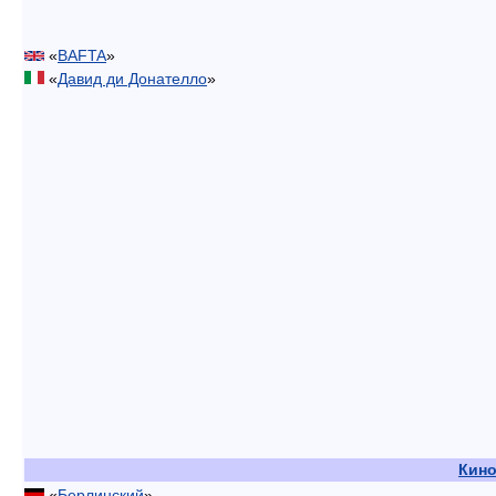
«
BAFTA
»
«
Давид ди Донателло
»
Кин
«
Берлинский
»