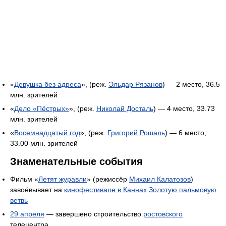
«
Девушка без адреса
», (реж.
Эльдар Рязанов
) — 2 место, 36.5
млн. зрителей
«
Дело «Пёстрых»
», (реж.
Николай Досталь
) — 4 место, 33.73
млн. зрителей
«
Восемнадцатый год
», (реж.
Григорий Рошаль
) — 6 место,
33.00 млн. зрителей
Знаменательные события
Фильм «
Летят журавли
» (режиссёр
Михаил Калатозов
)
завоёвывает на
кинофестивале в Каннах
Золотую пальмовую
ветвь
29 апреля
— завершено строительство
ростовского
телецентра.