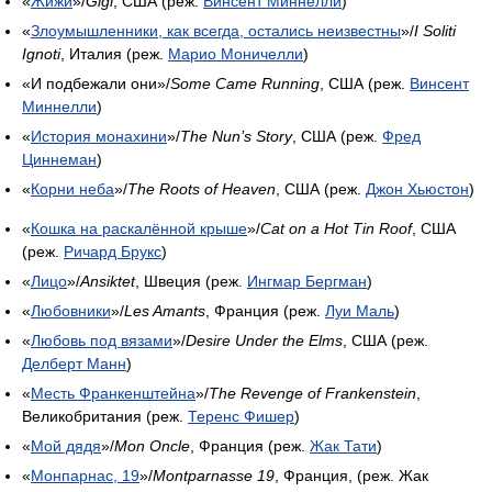
«
Жижи
»/
Gigi
, США (реж.
Винсент Миннелли
)
«
Злоумышленники, как всегда, остались неизвестны
»/
I Soliti
Ignoti
, Италия (реж.
Марио Моничелли
)
«И подбежали они»/
Some Came Running
, США (реж.
Винсент
Миннелли
)
«
История монахини
»/
The Nun’s Story
, США (реж.
Фред
Циннеман
)
«
Корни неба
»/
The Roots of Heaven
, США (реж.
Джон Хьюстон
)
«
Кошка на раскалённой крыше
»/
Cat on a Hot Tin Roof
, США
(реж.
Ричард Брукс
)
«
Лицо
»/
Ansiktet
, Швеция (реж.
Ингмар Бергман
)
«
Любовники
»/
Les Amants
, Франция (реж.
Луи Маль
)
«
Любовь под вязами
»/
Desire Under the Elms
, США (реж.
Делберт Манн
)
«
Месть Франкенштейна
»/
The Revenge of Frankenstein
,
Великобритания (реж.
Теренс Фишер
)
«
Мой дядя
»/
Mon Oncle
, Франция (реж.
Жак Тати
)
«
Монпарнас, 19
»/
Montparnasse 19
, Франция, (реж. Жак