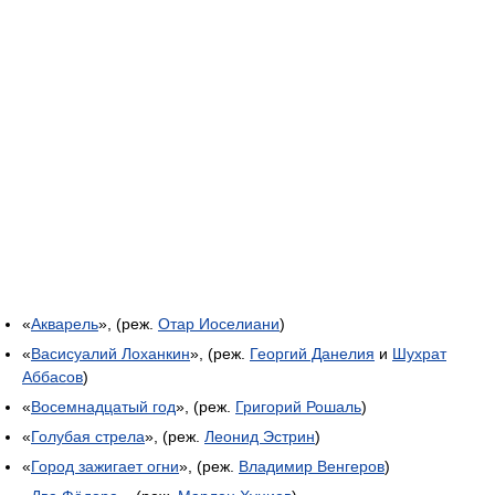
«
Акварель
», (реж.
Отар Иоселиани
)
«
Васисуалий Лоханкин
», (реж.
Георгий Данелия
и
Шухрат
Аббасов
)
«
Восемнадцатый год
», (реж.
Григорий Рошаль
)
«
Голубая стрела
», (реж.
Леонид Эстрин
)
«
Город зажигает огни
», (реж.
Владимир Венгеров
)