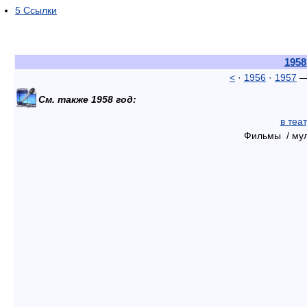
5
Ссылки
1958
<
·
1956
·
1957
См. также 1958 год:
в теа
Фильмы / мул