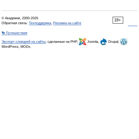
© Академик, 2000-2026
18+
Обратная связь:
Техподдержка
,
Реклама на сайте
👣 Путешествия
Экспорт словарей на сайты
, сделанные на PHP,
Joomla,
Drupal,
WordPress, MODx.