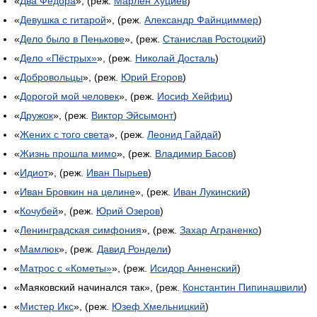
«
Два Фёдора
», (реж.
Марлен Хуциев
)
«
Девушка с гитарой
», (реж.
Александр Файнциммер
)
«
Дело было в Пенькове
», (реж.
Станислав Ростоцкий
)
«
Дело «Пёстрых»
», (реж.
Николай Досталь
)
«
Добровольцы
», (реж.
Юрий Егоров
)
«
Дорогой мой человек
», (реж.
Иосиф Хейфиц
)
«
Дружок
», (реж.
Виктор Эйсымонт
)
«
Жених с того света
», (реж.
Леонид Гайдай
)
«
Жизнь прошла мимо
», (реж.
Владимир Басов
)
«
Идиот
», (реж.
Иван Пырьев
)
«
Иван Бровкин на целине
», (реж.
Иван Лукинский
)
«
Кочубей
», (реж.
Юрий Озеров
)
«
Ленинградская симфония
», (реж.
Захар Аграненко
)
«
Мамлюк
», (реж.
Давид Рондели
)
«
Матрос с «Кометы»
», (реж.
Исидор Анненский
)
«Маяковский начинался так», (реж.
Константин Пипинашвили
)
«
Мистер Икс
», (реж.
Юзеф Хмельницкий
)