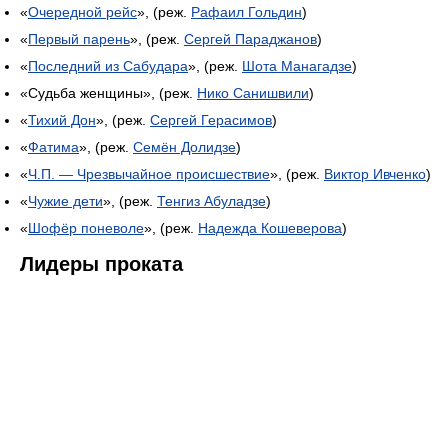
«
Очередной рейс
», (реж.
Рафаил Гольдин
)
«
Первый парень
», (реж.
Сергей Параджанов
)
«
Последний из Сабудара
», (реж.
Шота Манагадзе
)
«Судьба женщины», (реж.
Нико Санишвили
)
«
Тихий Дон
», (реж.
Сергей Герасимов
)
«
Фатима
», (реж.
Семён Долидзе
)
«
Ч.П. — Чрезвычайное происшествие
», (реж.
Виктор Ивченко
)
«
Чужие дети
», (реж.
Тенгиз Абуладзе
)
«
Шофёр поневоле
», (реж.
Надежда Кошеверова
)
Лидеры проката