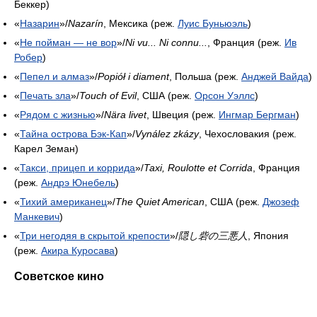
Беккер)
«
Назарин
»/
Nazarín
, Мексика (реж.
Луис Буньюэль
)
«
Не пойман — не вор
»/
Ni vu... Ni connu...
, Франция (реж.
Ив
Робер
)
«
Пепел и алмаз
»/
Popiół i diament
, Польша (реж.
Анджей Вайда
)
«
Печать зла
»/
Touch of Evil
, США (реж.
Орсон Уэллс
)
«
Рядом с жизнью
»/
Nära livet
, Швеция (реж.
Ингмар Бергман
)
«
Тайна острова Бэк-Кап
»/
Vynález zkázy
, Чехословакия (реж.
Карел Земан)
«
Такси, прицеп и коррида
»/
Taxi, Roulotte et Corrida
, Франция
(реж.
Андрэ Юнебель
)
«
Тихий американец
»/
The Quiet American
, США (реж.
Джозеф
Манкевич
)
«
Три негодяя в скрытой крепости
»/
隠し砦の三悪人
, Япония
(реж.
Акира Куросава
)
Советское кино