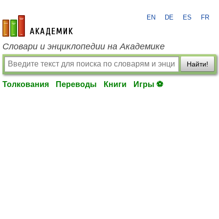
EN
DE
ES
FR
academic.ru
Словари и энциклопедии на Академике
Найти!
Толкования
Переводы
Книги
Игры ⚽