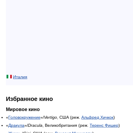
Италия
Избранное кино
Мировое кино
«
Головокружение
»/
Vertigo
, США (реж.
Альфред Хичкок
)
«
Дракула
»/
Dracula
, Великобритания (реж.
Теренс Фишер
)