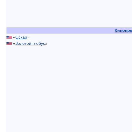
Кинопр
«
Оскар
»
«
Золотой глобус
»