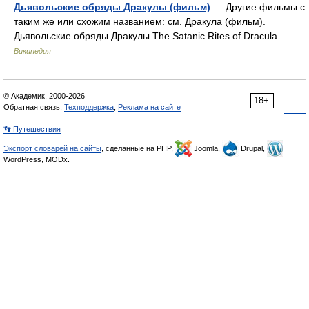
Дьявольские обряды Дракулы (фильм)
— Другие фильмы с
таким же или схожим названием: см. Дракула (фильм).
Дьявольские обряды Дракулы The Satanic Rites of Dracula …
Википедия
© Академик, 2000-2026
18+
Обратная связь:
Техподдержка
,
Реклама на сайте
👣 Путешествия
Экспорт словарей на сайты
, сделанные на PHP,
Joomla,
Drupal,
WordPress, MODx.