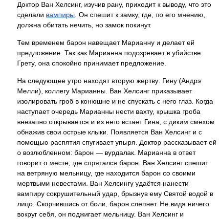
Доктор Ван Хелсинг, изучив рану, приходит к выводу, что это
сделали
вампиры
. Он спешит к замку, где, по его мнению,
должна обитать нечить, но замок покинут.
Тем временем барон навещает Марианну и делает ей
предложение. Так как Марианна подозревает в убийстве
Грету, она спокойно принимает предложение.
На следующее утро находят вторую жертву: Гину (Андрэ
Мелли), коллегу Марианны. Ван Хелсинг приказывает
изолировать гроб в конюшне и не спускать с него глаз. Когда
наступает очередь Марианны нести вахту, крышка гроба
внезапно открывается и из него встает Гина, с диким смехом
обнажив свои острые клыки. Появляется Ван Хелсинг и с
помощью распятия спугивает упыря. Доктор рассказывает ей
о возлюбленном: барон — вурдалак. Марианна в ответ
говорит о месте, где спрятался барон. Ван Хелсинг спешит
на ветряную мельницу, где находится барон со своими
мертвыми невестами. Ван Хелсингу удаётся нанести
вампиру сокрушительный удар, брызнув ему Святой водой в
лицо. Скорчившись от боли, барон слепнет. Не видя ничего
вокруг себя, он поджигает мельницу. Ван Хелсинг и