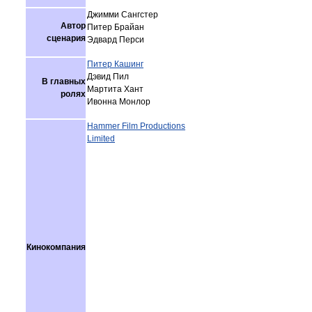
Джимми Сангстер
Автор
Питер Брайан
сценария
Эдвард Перси
Питер Кашинг
Дэвид Пил
В главных
Мартита Хант
ролях
Ивонна Монлор
Hammer Film Productions
Limited
Кинокомпания