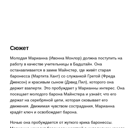
Сюжет
Молодая Марианна (Ивонна Монлор) должна поступить на
работу в качестве учительницы в Бадштайн. Она
останавливается в замке Майнстер, где живёт старая
баронесса (Мартита Хант) со служанкой Гретой (Фреда
Джексон) и красивым сыном (Дэвид Пил), которого она
держит взаперти. Это пробуждает у Марианны интерес. Она
посещает молодого барона Майнстера и узнаёт, что его
держат на серебряной цепи, которая сковывает его
движения. Движимая чувством сострадания, Марианна
крадёт ключ и освобождает барона.
Ночью она пробуждается от жуткого крика баронессы.