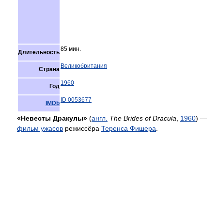
85 мин.
Длительность
Великобритания
Страна
1960
Год
ID 0053677
IMDb
«Невесты Дракулы»
(
англ.
The Brides of Dracula
,
1960
) —
фильм ужасов
режиссёра
Теренса Фишера
.