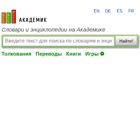
EN
DE
ES
FR
academic.ru
Словари и энциклопедии на Академике
Найти!
Толкования
Переводы
Книги
Игры ⚽