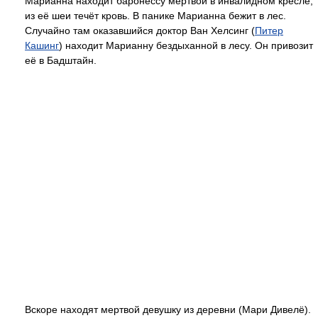
Марианна находит баронессу мертвой в инвалидном кресле,
из её шеи течёт кровь. В панике Марианна бежит в лес.
Случайно там оказавшийся доктор Ван Хелсинг (
Питер
Кашинг
) находит Марианну бездыханной в лесу. Он привозит
её в Бадштайн.
Вскоре находят мертвой девушку из деревни (Мари Дивелё).