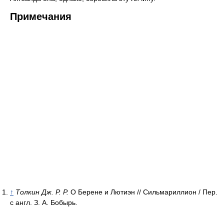
Примечания
↑
Толкин Дж. Р. Р.
О Берене и Лютиэн // Сильмариллион / Пер.
с англ. З. А. Бобырь.