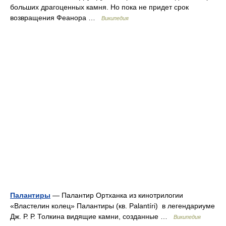
больших драгоценных камня. Но пока не придет срок
возвращения Феанора …
Википедия
Палантиры
— Палантир Ортханка из кинотрилогии
«Властелин колец» Палантиры (кв. Palantíri) в легендариуме
Дж. Р. Р. Толкина видящие камни, созданные …
Википедия