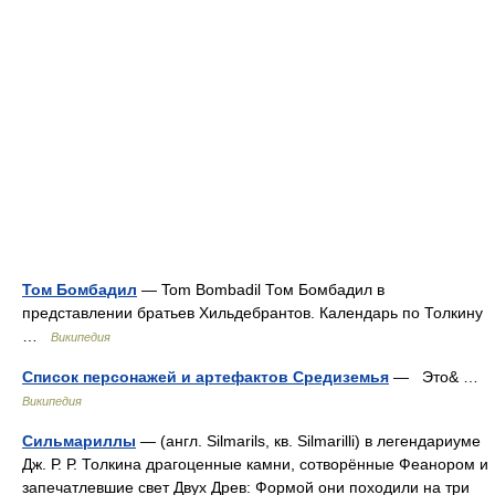
Том Бомбадил
— Tom Bombadil Том Бомбадил в
представлении братьев Хильдебрантов. Календарь по Толкину
…
Википедия
Список персонажей и артефактов Средиземья
— Это& …
Википедия
Сильмариллы
— (англ. Silmarils, кв. Silmarilli) в легендариуме
Дж. Р. Р. Толкина драгоценные камни, сотворённые Феанором и
запечатлевшие свет Двух Древ: Формой они походили на три