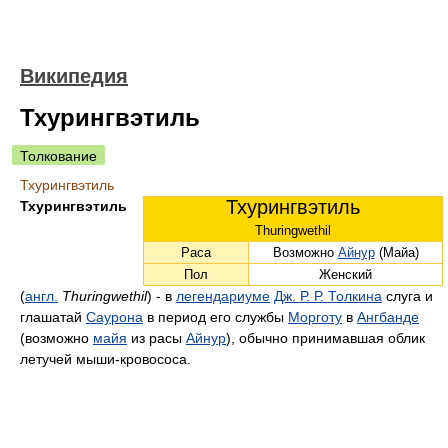
Википедия
Тхурингвэтиль
Толкование
Тхурингвэтиль
Тхурингвэтиль
Тхурингвэтиль
Thuringwethil
Раса
Возможно
Айнур
(Майа)
Пол
Женский
(
англ.
Thuringwethil
) - в
легендариуме
Дж. Р. Р. Толкина
слуга и
глашатай
Саурона
в период его службы
Морготу
в
Ангбанде
(возможно
майя
из расы
Айнур
), обычно принимавшая облик
летучей мыши-кровососа.