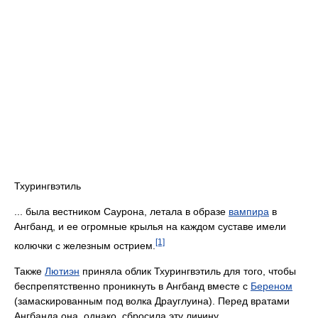
Тхурингвэтиль
... была вестником Саурона, летала в образе
вампира
в
Ангбанд, и ее огромные крылья на каждом суставе имели
[1]
колючки с железным острием.
Также
Лютиэн
приняла облик Тхурингвэтиль для того, чтобы
беспрепятственно проникнуть в Ангбанд вместе с
Береном
(замаскированным под волка Драуглуина). Перед вратами
Ангбанда она, однако, сбросила эту личину.