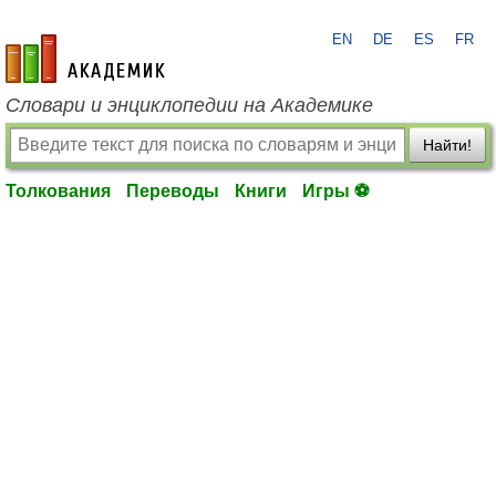
EN
DE
ES
FR
academic.ru
Словари и энциклопедии на Академике
Найти!
Толкования
Переводы
Книги
Игры ⚽