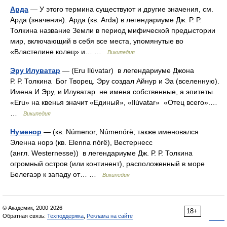
Арда
— У этого термина существуют и другие значения, см.
Арда (значения). Арда (кв. Arda) в легендариуме Дж. Р. Р.
Толкина название Земли в период мифической предыстории
мир, включающий в себя все места, упомянутые во
«Властелине колец» и… …
Википедия
Эру Илуватар
— (Eru Ilúvatar) в легендариуме Джона
Р. Р. Толкина Бог Творец. Эру создал Айнур и Эа (вселенную).
Имена И Эру, и Илуватар не имена собственные, а эпитеты.
«Eru» на квенья значит «Единый», «Ilúvatar» «Отец всего».…
…
Википедия
Нуменор
— (кв. Númenor, Númenórë; также именовался
Эленна норэ (кв. Elenna nórë), Вестернесс
(англ. Westernesse)) в легендариуме Дж. Р. Р. Толкина
огромный остров (или континент), расположенный в море
Белегаэр к западу от… …
Википедия
© Академик, 2000-2026
18+
Обратная связь:
Техподдержка
,
Реклама на сайте