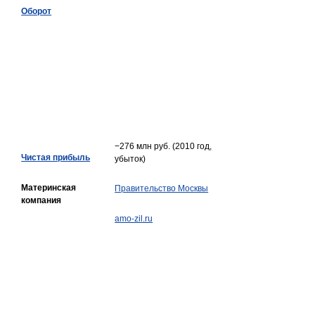
Оборот
−276 млн руб. (2010 год,
Чистая прибыль
убыток)
Материнская
Правительство Москвы
компания
amo-zil.ru