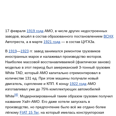
17 февраля
1919 года
АМО, в числе других недостроенных
заводов, вошёл в состав образованного постановлением
ВСНХ
Автотреста, а в марте
1921 года
— в состав ЦУГАЗа.
В
1919
—
1923
гг. завод занимался ремонтом грузовиков
иностранных марок и налаживал производство моторов.
Наиболее массовой восстанавливаемой (фактически заново)
моделью в этот период был американский 3-тонный грузовик
White TAD, который АМО капитально отремонтировал в
количестве 131 ед. При этом машины получали новый
двигатель, сцепление и КПП. К концу
1922 года
АМО
изготавливал уже до 75% комплектующих автомобилей
[4]
White
. Модернизированный таким образом грузовик получил
название Уайт-АМО. Его даже хотели запускать в
производство, но предпочтение было всё же отдано более
лёгкому
FIAT 15 Ter
, на который имелась конструкторская