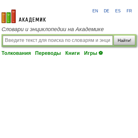
EN
DE
ES
FR
academic.ru
Словари и энциклопедии на Академике
Найти!
Толкования
Переводы
Книги
Игры ⚽