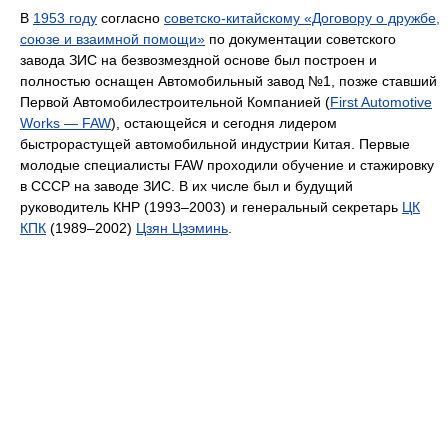
В
1953 году
согласно
cоветско-китайскому «Договору о дружбе,
союзе и взаимной помощи»
по документации советского
завода ЗИС на безвозмездной основе был построен и
полностью оснащен Автомобильный завод №1, позже ставший
Первой Автомобилестроительной Компанией (
First Automotive
Works — FAW
), остающейся и сегодня лидером
быстрорастущей автомобильной индустрии Китая. Первые
молодые специалисты FAW проходили обучение и стажировку
в СССР на заводе ЗИС. В их числе был и будущий
руководитель КНР (1993–2003) и генеральный секретарь
ЦК
КПК
(1989–2002)
Цзян Цзэминь
.