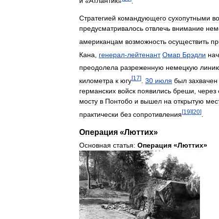
и
«
Атлантик
»
.
Стратегией
командующего
сухопутными
в
предусматривалось
отвлечь
внимание
нем
американцам
возможность
осуществить
пр
Кана
,
генерал
-
лейтенант
Омар
Брэдли
на
преодолела
разреженную
немецкую
лини
[
17
]
километра
к
югу
.
30
июля
был
захвачен
германских
войск
появились
бреши
,
через
мосту
в
Понтобо
и
вышел
на
открытую
мес
[
19
]
[
20
]
практически
без
сопротивления
.
Операция
«
Люттих
»
Основная
статья:
Операция
«
Люттих
»