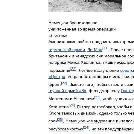
Немецкая
бронеколонна
,
уничтоженная
во
время
операции
«
Люттих
»
Американские
войска
продвигались
стреми
[
21
]
германской
армии
,
Ле
-
Ман
.
После
опер
британских
и
канадских
сил
моральное
со
историка
Макса
Хастингса
,
лишь
несколько
[
22
]
поражения
.
Летнее
наступление
советс
«
Центр
»
на
грань
катастрофы
и
исключило
[
22
]
фронт
.
Вместо
того
,
чтобы
отвести
свои
группой
армий
«
B
»
,
фельдмаршалу
Гюнте
[
23
]
Мортеном
и
Авраншем
,
чтобы
уничтожи
[
24
]
Котантена
.
Гитлер
потребовал
,
чтобы
в
Клюге
танковых
дивизий
,
однако
только
че
[
25
]
срок
.
Немецкое
командование
пыталос
[
24
]
ресурсоёмкостью
,
но
эти
предупрежден