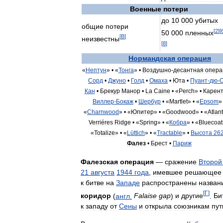
Военные
потери
до
10
000
убитых
общие
потери
[
2
]
[
50
000
пленных
[
В
]
неизвестны
[
8
]
Нормандская
операция
«
Нептун
» •
«
Тонга
» •
Воздушно
-
десантная
опера
Сорд
•
Джуно
•
Голд
•
Омаха
•
Юта
•
Пуант
-
дю
-
О
Кан
•
Брекур
Манор
•
La
Caine
•
«
Perch
» •
Карен
Виллер
-
Бокаж
•
Шербур
•
«
Martlet
» •
«
Epsom
»
«
Charnwood
» •
«
Юпитер
» •
«
Goodwood
» •
«
Atlant
Verriéres
Ridge
•
«
Spring
» •
«
Кобра
» •
«
Bluecoat
«
Totalize
» •
«
Lüttich
» •
«
Tractable
» •
Высота
26
Фалез
•
Брест
•
Париж
Фалезская
операция
—
сражение
Второй
21
августа
1944
года
,
имевшее
решающее
к
битве
на
Западе
распространены
назван
[
Г
]
коридор
(
англ
.
Falaise
gap
)
и
другие
.
Би
к
западу
от
Сены
и
открыла
союзникам
пут