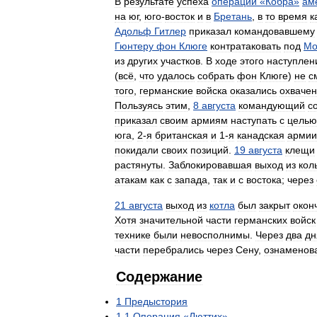
В
результате
успеха
операции
«
Кобра
»
ам
на
юг
,
юго
-
восток
и
в
Бретань
,
в
то
время
к
Адольф
Гитлер
приказал
командовавшему
Гюнтеру
фон
Клюге
контратаковать
под
Мо
из
других
участков
.
В
ходе
этого
наступлен
(
всё
,
что
удалось
собрать
фон
Клюге
)
не
с
того
,
германские
войска
оказались
охваче
Пользуясь
этим
,
8
августа
командующий
с
приказал
своим
армиям
наступать
с
целью
юга
,
2
-
я
британская
и
1
-
я
канадская
армии
покидали
своих
позиций
.
19
августа
клещи
растянуты
.
Заблокировавшая
выход
из
кол
атакам
как
с
запада
,
так
и
с
востока
;
через
21
августа
выход
из
котла
был
закрыт
окон
Хотя
значительной
части
германских
войск
технике
были
невосполнимы
.
Через
два
дн
части
перебрались
через
Сену
,
ознаменов
Содержание
1
Предыстория
1
.
1
Операция
«
Люттих
»