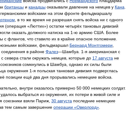
ериканские
войска
продвигались
с
Нормандского
плацдарма
ак
британцы
и
канадцы
оказывали
давление
на
немцев
у
Кана
.
германскими
войсками
на
этом
фронте
фельдмаршалу
ртеном
,
в
то
же
время
не
разрешая
снять
войска
ни
с
одного
ия
(
операция
«
Люттих
»)
остатки
четырёх
танковых
дивизий
могли
оказать
должного
натиска
на
1
-
ю
армию
США
.
Более
ны
с
флангов
,
что
ставило
их
в
крайне
опасное
положение
.
оюзными
войсками
,
фельдмаршал
Бернард
Монтгомери
,
соединения
в
районе
Фалез
—
Шамбуа
.
1
-
я
американская
с
с
севера
стали
окружать
немцев
,
которые
до
17
августа
не
союзников
сомкнулись
в
Шамбуа
,
однако
их
силы
были
ьца
окружения
1
-
я
польская
танковая
дивизия
подверглась
её
позиции
ещё
два
дня
прорывались
немецкие
войска
.
чательно
,
внутри
оказалось
примерно
50
000
немецких
солдат
.
удалось
выбраться
из
окружения
,
их
потери
в
живой
силе
и
я
союзники
взяли
Париж
,
30
августа
последние
немецкие
ав
тем
самым
завершение
операции
«
Оверлорд
»
.