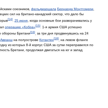
ойсками
союзников
,
фельдмаршала
Бернарда
Монтгомери
,
ецких
сил
на
британо
-
канадский
сектор
,
что
дало
бы
[
14
]
орыв
.
25
июня
,
когда
основные
бои
разворачивались
у
[
15
]
чал
операцию
«
Кобра
»
.
1
-
я
армия
США
успешно
[
16
]
ю
обороны
Бретани
,
за
три
дня
продвинувшись
на
24
[
18
]
Авранш
на
полуострове
Котантен
;
на
левом
фланге
одну
из
которых
8
-
й
корпус
США
за
сутки
переправился
по
тность
Бретани
,
продолжая
двигаться
на
юг
и
запад