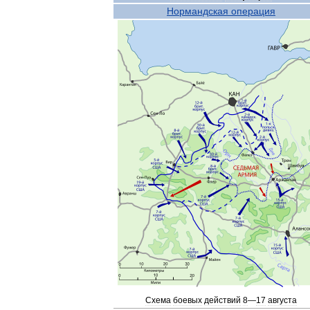
Нормандская
операция
Схема
боевых
действий
8
—
17
августа