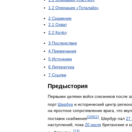
1
.
2
Операция
«
Тоталайз
»
2
Сражение
2
.
1
Охват
2
.
2
Котёл
3
Последствия
4
Примечания
5
Источники
6
Литература
7
Ссылки
Предыстория
Первыми
целями
войск
союзников
после
з
порт
Шербур
и
исторический
центр
регион
на
яростное
сопротивление
врага
,
что
вку
[
10
]
[
11
]
поставок
снабжения
.
Шербур
пал
27
наступлений
,
пока
20
июля
британские
и
к
[
13
]