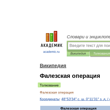
Словари и энциклоп
academic.ru
Википедия
Толкования
Википедия
Фалезская операция
Толкование
Фалезская
операция
Координаты
:
48
°
53
′
34
″
с
.
ш
.
0
°
11
′
31
″
з
.
д
.
/
Фалезская
операция