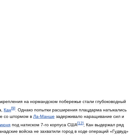
акрепления
на
нормандском
побережье
стали
глубоководный
[
9
]
а
,
Кан
.
Однако
попытки
расширения
плацдарма
натыкались
пе
со
штормом
в
Ла
-
Манше
задерживало
наращивание
сил
и
[
12
]
июня
под
натиском
7
-
го
корпуса
США
;
Кан
выдержал
ряд
анадские
войска
не
захватили
город
в
ходе
операций
«
Гудвуд
»