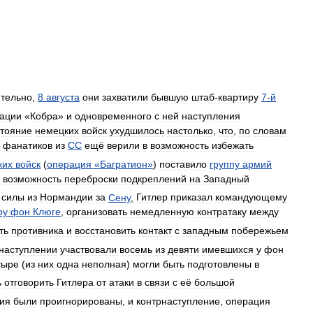
тельно
,
8
августа
они
захватили
бывшую
штаб
-
квартиру
7
-
й
ации
«
Кобра
»
и
одновременного
с
ней
наступления
стояние
немецких
войск
ухудшилось
настолько
,
что
,
по
словам
фанатиков
из
СС
ещё
верили
в
возможность
избежать
ких
войск
(
операция
«
Багратион
»
)
поставило
группу
армий
возможность
переброски
подкреплений
на
Западный
силы
из
Нормандии
за
Сену
,
Гитлер
приказал
командующему
ру
фон
Клюге
,
организовать
немедленную
контратаку
между
ть
противника
и
восстановить
контакт
с
западным
побережьем
наступлении
участвовали
восемь
из
девяти
имевшихся
у
фон
тыре
(
из
них
одна
неполная
)
могли
быть
подготовлены
в
ь
отговорить
Гитлера
от
атаки
в
связи
с
её
большой
ия
были
проигнорированы
,
и
контрнаступление
,
операция