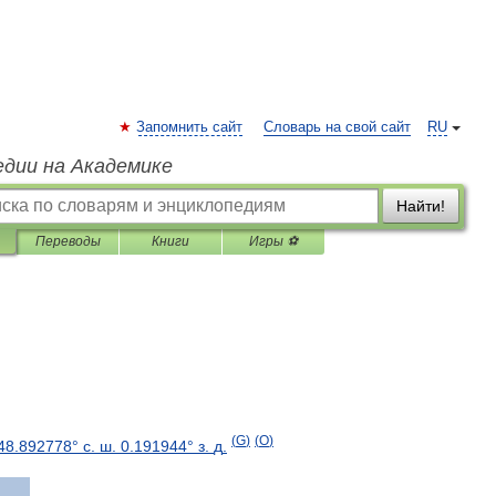
Запомнить сайт
Словарь на свой сайт
RU
едии на Академике
Найти!
Переводы
Книги
Игры ⚽
(
G
)
(
O
)
48
.
892778
°
с
.
ш
.
0
.
191944
°
з
.
д
.