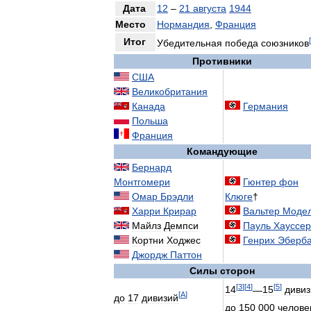
Дата
12
–
21
августа
1944
Место
Нормандия
,
Франция
[
Итог
Убедительная
победа
союзников
Противники
США
Великобритания
Канада
Германия
Польша
Франция
Командующие
Бернард
Монтгомери
Гюнтер
фон
Омар
Брэдли
Клюге
†
Харри
Крирар
Вальтер
Моде
Майлз
Демпси
Пауль
Хауссер
Кортни
Ходжес
Генрих
Эберб
Джордж
Паттон
Силы
сторон
[
3
]
[
4
]
[
5
]
14
—
15
дивиз
[
А
]
до
17
дивизий
до
150
000
челове