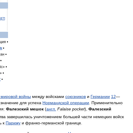
6
]
[
7
]
ция
•
к
•
тан
•
 •
ic
» •
» •
2
•
мировой
войны
между
войсками
союзников
и
Германии
12
—
значение
для
успеха
Нормандской
операции
.
Применительно
ия:
Фалезский
мешок
(
англ
.
Falaise
pocket
),
Фалезский
тва
завершилась
уничтожением
большей
части
немецких
войск
ь
к
Парижу
и
франко
-
германской
границе
.