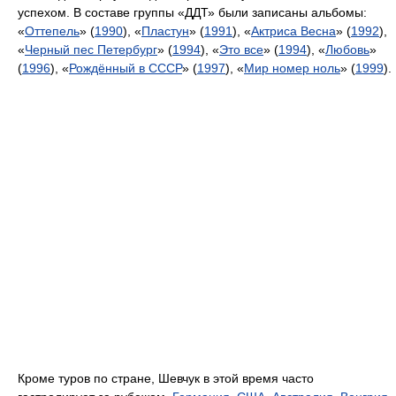
успехом. В составе группы «ДДТ» были записаны альбомы:
«
Оттепель
» (
1990
), «
Пластун
» (
1991
), «
Актриса Весна
» (
1992
),
«
Черный пес Петербург
» (
1994
), «
Это все
» (
1994
), «
Любовь
»
(
1996
), «
Рождённый в СССР
» (
1997
), «
Мир номер ноль
» (
1999
).
Кроме туров по стране, Шевчук в этой время часто