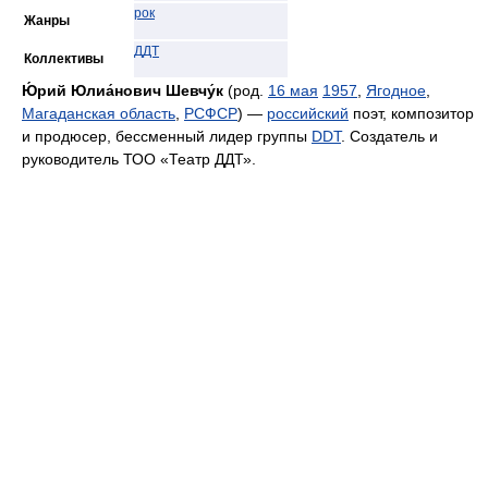
рок
Жанры
ДДТ
Коллективы
Ю́рий Юлиа́нович Шевчу́к
(род.
16 мая
1957
,
Ягодное
,
Магаданская область
,
РСФСР
) —
российский
поэт, композитор
и продюсер, бессменный лидер группы
DDT
. Создатель и
руководитель ТОО «Театр ДДТ».