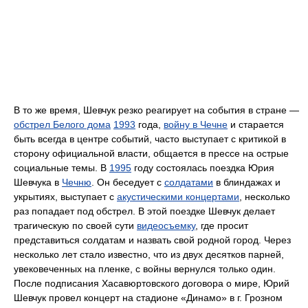
В то же время, Шевчук резко реагирует на события в стране —
обстрел Белого дома
1993
года,
войну в Чечне
и старается
быть всегда в центре событий, часто выступает с критикой в
сторону официальной власти, общается в прессе на острые
социальные темы. В
1995
году состоялась поездка Юрия
Шевчука в
Чечню
. Он беседует с
солдатами
в блиндажах и
укрытиях, выступает с
акустическими концертами
, несколько
раз попадает под обстрел. В этой поездке Шевчук делает
трагическую по своей сути
видеосъемку
, где просит
представиться солдатам и назвать свой родной город. Через
несколько лет стало известно, что из двух десятков парней,
увековеченных на пленке, с войны вернулся только один.
После подписания Хасавюртовского договора о мире, Юрий
Шевчук провел концерт на стадионе «Динамо» в г. Грозном