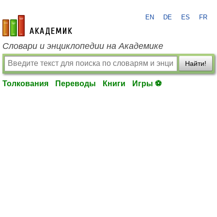
EN
DE
ES
FR
academic.ru
Словари и энциклопедии на Академике
Найти!
Толкования
Переводы
Книги
Игры ⚽