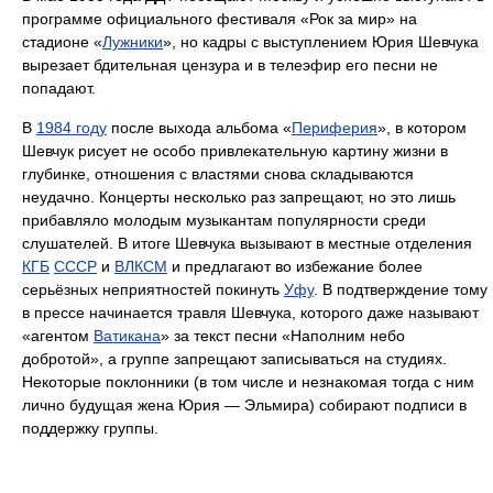
программе официального фестиваля «Рок за мир» на
стадионе «
Лужники
», но кадры с выступлением Юрия Шевчука
вырезает бдительная цензура и в телеэфир его песни не
попадают.
В
1984 году
после выхода альбома «
Периферия
», в котором
Шевчук рисует не особо привлекательную картину жизни в
глубинке, отношения с властями снова складываются
неудачно. Концерты несколько раз запрещают, но это лишь
прибавляло молодым музыкантам популярности среди
слушателей. В итоге Шевчука вызывают в местные отделения
КГБ
СССР
и
ВЛКСМ
и предлагают во избежание более
серьёзных неприятностей покинуть
Уфу
. В подтверждение тому
в прессе начинается травля Шевчука, которого даже называют
«агентом
Ватикана
» за текст песни «Наполним небо
добротой», а группе запрещают записываться на студиях.
Некоторые поклонники (в том числе и незнакомая тогда с ним
лично будущая жена Юрия — Эльмира) собирают подписи в
поддержку группы.