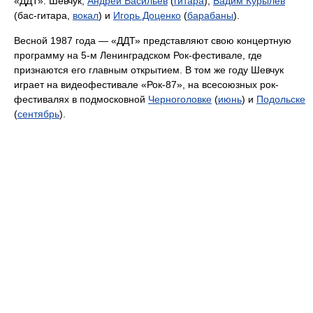
«ДДТ»: Шевчук,
Андрей Васильев
(
гитара
),
Вадим Курылев
(бас-гитара,
вокал
) и
Игорь Доценко
(
барабаны
).
Весной 1987 года — «ДДТ» представляют свою концертную
программу на 5-м Ленинградском Рок-фестивале, где
признаются его главным открытием. В том же году Шевчук
играет на видеофестивале «Рок-87», на всесоюзных рок-
фестивалях в подмосковной
Черноголовке
(
июнь
) и
Подольске
(
сентябрь
).