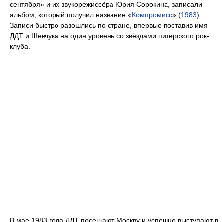
сентября» и их звукорежиссёра Юрия Сорокина, записали
альбом, который получил название «
Компромисс
» (
1983
).
Записи быстро разошлись по стране, впервые поставив имя
ДДТ и Шевчука на один уровень со звёздами питерского рок-
клуба.
В мае 1983 года ДДТ посещают Москву и успешно выступают в