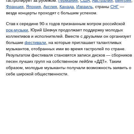
гастролирует за рубежом.
Германия
,
США
,
Австралия
,
Венгрия
,
Франция
,
Япония
,
Англия
,
Канада
,
Израиль
, страны
СНГ
—
везде концерты проходят с большим успехом.
Став к середине 90-х годов признанным мэтром российской
рок-музыки
, Юрий Шевчук продолжает поддержку молодых
коллективов и исполнителей. Вместе с друзьями он организует
большие
фестивали
, на которые приглашает талантливых
музыкантов, отобранных ими во время гастролей по стране.
Результатом фестиваля становятся записи дисков — сборников
песен лучших групп на собственном лейбле «ДДТ». Таким
образом, молодые музыканты получали возможность заявить о
себе широкой общественности.