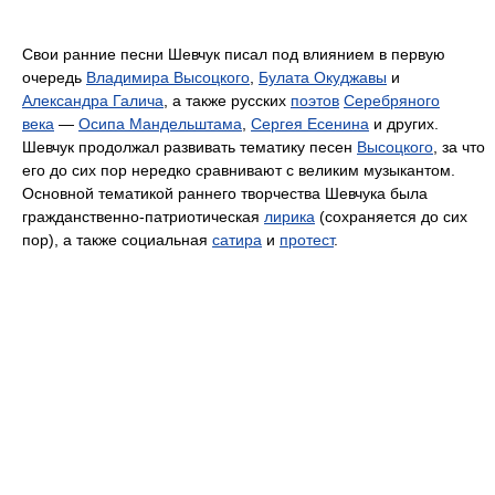
Свои ранние песни Шевчук писал под влиянием в первую
очередь
Владимира Высоцкого
,
Булата Окуджавы
и
Александра Галича
, а также русских
поэтов
Серебряного
века
—
Осипа Мандельштама
,
Сергея Есенина
и других.
Шевчук продолжал развивать тематику песен
Высоцкого
, за что
его до сих пор нередко сравнивают с великим музыкантом.
Основной тематикой раннего творчества Шевчука была
гражданственно-патриотическая
лирика
(сохраняется до сих
пор), а также социальная
сатира
и
протест
.