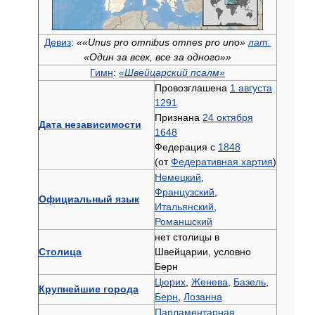
Девиз
:
««
Unus
pro
omnibus
omnes
pro
uno
»
лат
.
«
Один
за
всех
,
все
за
одного
»»
Гимн
:
«
Швейцарский
псалм
»
Провозглашена
1
августа
1291
Признана
24
октября
Дата
независимости
1648
Федерация
с
1848
(
от
Федеративная
хартия
)
Немецкий
,
Французский
,
Официальный
язык
Итальянский
,
Романшский
нет
столицы
в
Столица
Швейцарии
,
условно
Берн
Цюрих
,
Женева
,
Базель
,
Крупнейшие
города
Берн
,
Лозанна
Парламентарная