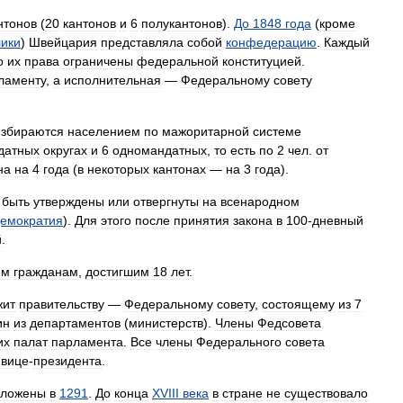
нтонов
(
20
кантонов
и
6
полукантонов
).
До
1848
года
(
кроме
лики
)
Швейцария
представляла
собой
конфедерацию
.
Каждый
о
их
права
ограничены
федеральной
конституцией
.
ламенту
,
а
исполнительная
—
Федеральному
совету
избираются
населением
по
мажоритарной
системе
датных
округах
и
6
одномандатных
,
то
есть
по
2
чел
.
от
на
на
4
года
(
в
некоторых
кантонах
—
на
3
года
).
быть
утверждены
или
отвергнуты
на
всенародном
емократия
).
Для
этого
после
принятия
закона
в
100
-
дневный
й
.
ем
гражданам
,
достигшим
18
лет
.
жит
правительству
—
Федеральному
совету
,
состоящему
из
7
ин
из
департаментов
(
министерств
).
Члены
Федсовета
их
палат
парламента
.
Все
члены
Федерального
совета
вице
-
президента
.
аложены
в
1291
.
До
конца
XVIII
века
в
стране
не
существовало