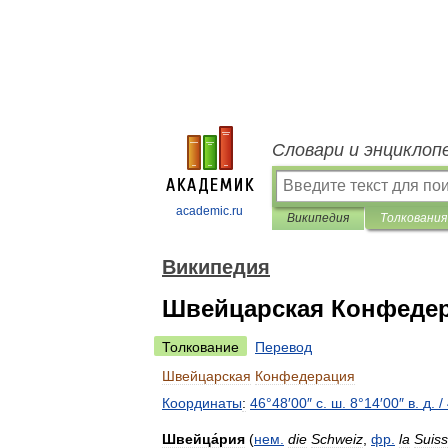
Словари и энциклоп
academic.ru
Википедия
Толкования
Википедия
Швейцарская Конфеде
Толкование
Перевод
Швейцарская
Конфедерация
Координаты
:
46
°
48
′
00
″
с
.
ш
.
8
°
14
′
00
″
в
.
д
.
/
Швейца́рия
(
нем
.
die
Schweiz
,
фр
.
la
Suis