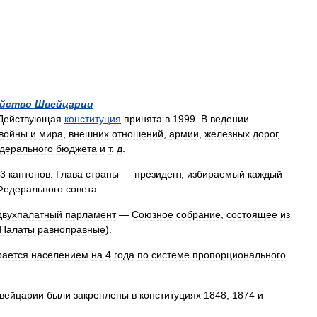
йство
Швейцарии
Действующая
конституция
принята
в
1999
.
В
ведении
войны
и
мира
,
внешних
отношений
,
армии
,
железных
дорог
,
дерального
бюджета
и
т
.
д
.
3
кантонов
.
Глава
страны
—
президент
,
избираемый
каждый
Федерального
совета
.
двухпалатный
парламент
—
Союзное
собрание
,
состоящее
из
Палаты
равноправные
).
рается
населением
на
4
года
по
системе
пропорционального
вейцарии
были
закреплены
в
конституциях
1848
,
1874
и