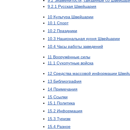
9
.
2
Знаменитости
,
связанные
со
Швейцар
9
.
2
.
1
Русская
Швейцария
10
Культура
Швейцарии
10
.
1
Спорт
10
.
2
Праздники
10
.
3
Национальная
кухня
Швейцарии
10
.
4
Часы
работы
заведений
11
Вооружённые
силы
11
.
1
Сухопутные
войска
12
Средства
массовой
информации
Швей
13
Библиография
14
Примечания
15
Ссылки
15
.
1
Политика
15
.
2
Информация
15
.
3
Туризм
15
.
4
Разное