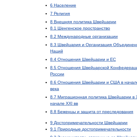
6
Население
7
Религия
8
Внешняя
политика
Швейцарии
8
.
1
Шенгенское
пространство
8
.
2
Международные
организации
8
.
3
Швейцария
и
Организация
Объединен
Наций
8
.
4
Отношения
Швейцарии
и
ЕС
8
.
5
Отношения
Швейцарской
Конфедерац
России
8
.
6
Отношения
Швейцарии
и
США
в
начал
века
8
.
7
Миграционная
политика
Швейцарии
в
начале
XXI
вв
8
.
8
Беженцы
и
защита
от
преследования
9
Достопримечательности
Швейцарии
9
.
1
Природные
достопримечательности