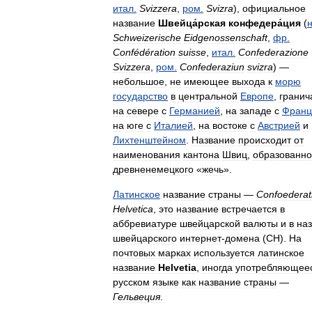
итал
.
Svizzera
,
ром
.
Svizra
),
официальное
название
Швейца́рская
конфедера́ция
(
Schweizerische
Eidgenossenschaft
,
фр
.
Confédération
suisse
,
итал
.
Confederazione
Svizzera
,
ром
.
Confederaziun
svizra
) —
небольшое
,
не
имеющее
выхода
к
морю
государство
в
центральной
Европе
,
грани
на
севере
с
Германией
,
на
западе
с
Франц
на
юге
с
Италией
,
на
востоке
с
Австрией
и
Лихтенштейном
.
Название
происходит
от
наименования
кантона
Швиц
,
образованно
древненемецкого
«
жечь
».
Латинское
название
страны
—
Confoederat
Helvetica
,
это
название
встречается
в
аббревиатуре
швейцарской
валюты
и
в
на
швейцарского
интернет
-
домена
(
CH
).
На
почтовых
марках
используется
латинское
название
Helvetia
,
иногда
употребляющее
русском
языке
как
название
страны
—
Гельвеция
.