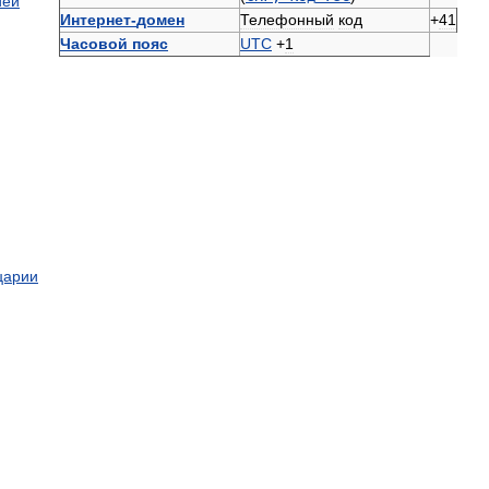
ией
Интернет
-
домен
Телефонный
код
+
41
Часовой
пояс
UTC
+
1
царии