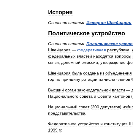
История
Основная
статья
:
История
Швейцарии
Политическое
устройство
Основная
статья
:
Политическое
устро
Швейцария
—
федеративная
республика
.
федеральных
властей
находятся
вопросы
связи
,
денежной
эмиссии
,
утверждение
фе
Швейцария
была
создана
из
объединения
год
по
принципу
ротации
из
числа
членов
Высший
орган
законодательной
власти
—
Национального
совета
и
Совета
кантонов
(
Национальный
совет
(
200
депутатов
)
изби
представительства
.
Федеративное
устройство
и
конституция
Ш
1999
гг
.