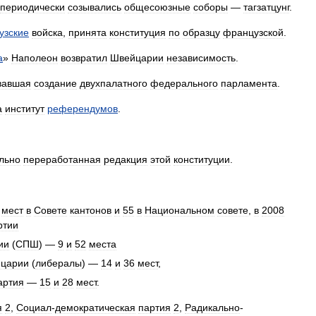
периодически
созывались
общесоюзные
соборы
—
тагзатцунг
.
узские
войска
,
принята
конституция
по
образцу
французской
.
а
»
Наполеон
возвратил
Швейцарии
независимость
.
вавшая
создание
двухпалатного
федерального
парламента
.
а
институт
референдумов
.
льно
переработанная
редакция
этой
конституции
.
мест
в
Совете
кантонов
и
55
в
Национальном
совете
,
в
2008
ртии
ии
(
СПШ
) —
9
и
52
места
царии
(
либералы
) —
14
и
36
мест
,
артия
—
15
и
28
мест
.
я
2
,
Социал
-
демократическая
партия
2
,
Радикально
-