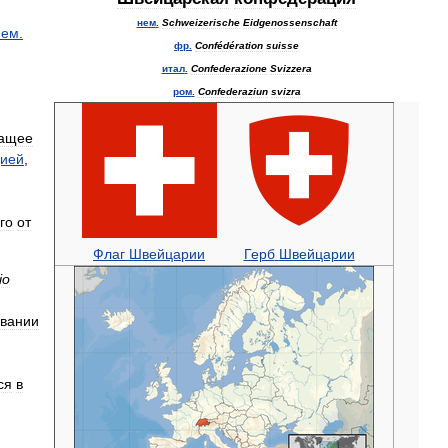
нем
.
Schweizerische
Eidgenossenschaft
нем
.
фр
.
Confédération
suisse
итал
.
Confederazione
Svizzera
ром
.
Confederaziun
svizra
чащее
ией
,
го
от
Флаг
Швейцарии
Герб
Швейцарии
io
звании
ся
в