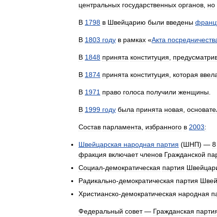
центральных
государственных
органов
,
но
В
1798
в
Швейцарию
были
введены
франц
В
1803
году
в
рамках
«
Акта
посредничеств
В
1848
принята
конституция
,
предусматри
В
1874
принята
конституция
,
которая
ввел
В
1971
право
голоса
получили
женщины
.
В
1999
году
была
принята
новая
,
основате
Состав
парламента
,
избранного
в
2003
:
Швейцарская
народная
партия
(
ШНП
) —
8
фракция
включает
членов
Гражданской
па
Социал
-
демократическая
партия
Швейцар
Радикально
-
демократическая
партия
Швей
Христианско
-
демократическая
народная
п
Федеральный
совет
—
Гражданская
парти