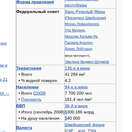
Форма
правления
республика
Федеральный
совет
Ханс
-
Рудольф
Мерц
(
Президент
Швейцарии
)
Мориц
Лойенбергер
,
Ули
Маурер
,
Мишлин
Кальми
-
Ре
,
ных
Паскаль
Кушпен
,
Дорис
Лойтхард
,
(
вице
-
президент
)
Эвелине
Видмер
-
Шлумпф
ии
и
Территория
136
-
я
в
мире
•
Всего
41
284
км
²
е
21
• %
водной
поверхн
.
4
,
2
Население
94
-
е
в
мире
•
Всего
(
2008
)
7
700
200
чел
.
XX
—
•
Плотность
181
,
4
чел
./
км
²
ВВП
36
-
й
в
мире
•
Итого
(
сентябрь
2008
)
$
300
,
186
млрд
.
•
На
душу
населения
$
40
000
Швейцарский
франк
Валюта
(
CHF
,
код
756
)