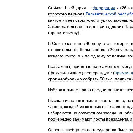
Сейчас
Швейцария
—
федерация
из
26
ка
короткого
периода
Гельветической
респуб
кантон
имеет
свою
конституцию
,
законы
,
н
Законодательная
власть
принадлежит
Пар
(
правительству
).
В
Совете
кантонов
46
депутатов
,
которые
относительного
большинства
в
20
двухман
каждого
кантона
и
по
одному
от
полуканто
Все
законы
,
принятые
парламентом
,
могут
(
факультативном
)
референдуме
(
прямая
д
срок
необходимо
собрать
50
тыс
.
подписе
Избирательное
право
предоставляется
вс
Высшая
исполнительная
власть
принадле
членов
,
каждый
из
которых
возглавляет
од
избираются
на
совместном
заседании
обе
поочередно
занимают
посты
президента
и
Основы
швейцарского
государства
были
з