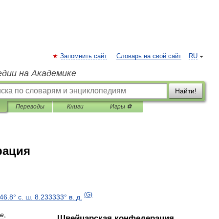
Запомнить сайт
Словарь на свой сайт
RU
едии на Академике
Найти!
Переводы
Книги
Игры ⚽
рация
(
G
)
46
.
8
°
с
.
ш
.
8
.
233333
°
в
.
д
.
se
,
Швейцарская
конфедерация