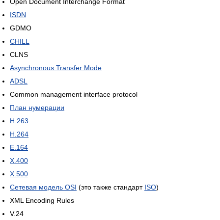
Open Document Interchange Format
ISDN
GDMO
CHILL
CLNS
Asynchronous Transfer Mode
ADSL
Common management interface protocol
План нумерации
H.263
H.264
E.164
X.400
X.500
Сетевая модель OSI
(это также стандарт
ISO
)
XML Encoding Rules
V.24