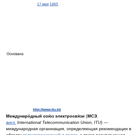
17 мая
1865
Основана
http://www.itu.int
Междунаро́дный сою́з электросвя́зи
(
МСЭ
,
англ.
International Telecommunication Union, ITU
) —
международная организация, определяющая рекомендации в