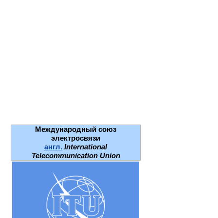
Международный союз
электросвязи
англ.
International
Telecommunication Union