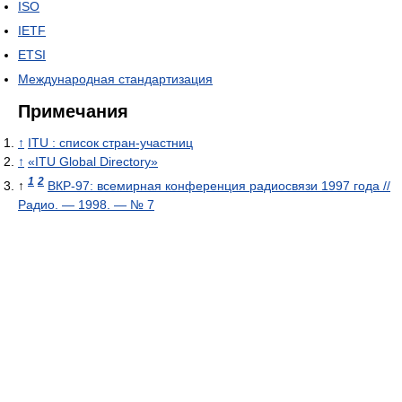
ISO
IETF
ETSI
Международная стандартизация
Примечания
↑
ITU : список стран-участниц
↑
«ITU Global Directory»
1
2
↑
ВКР-97: всемирная конференция радиосвязи 1997 года //
Радио. — 1998. — № 7