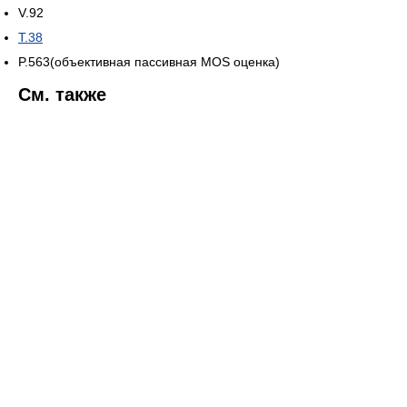
V.92
T.38
P.563(объективная пассивная MOS оценка)
См. также