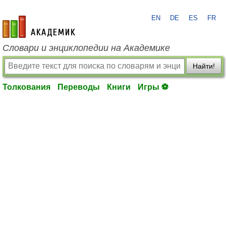
EN
DE
ES
FR
academic.ru
Словари и энциклопедии на Академике
Найти!
Толкования
Переводы
Книги
Игры ⚽