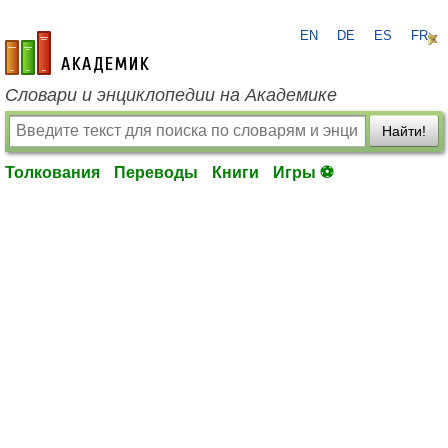
EN
DE
ES
FR
academic.ru
Словари и энциклопедии на Академике
Найти!
Толкования
Переводы
Книги
Игры ⚽