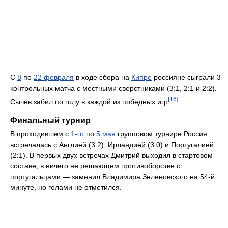
С
8
по
22 февраля
в ходе сбора на
Кипре
россияне сыграли 3
контрольных матча с местными сверстниками (3:1, 2:1 и 2:2).
[16]
Сычёв забил по голу в каждой из победных игр
.
Финальный турнир
В проходившем с
1-го
по
5 мая
групповом турнире Россия
встречалась с Англией (3:2), Ирландией (3:0) и Португалией
(2:1). В первых двух встречах Дмитрий выходил в стартовом
составе, в ничего не решающем противоборстве с
португальцами — заменил Владимира Зеленовского на 54-й
минуте, но голами не отметился.