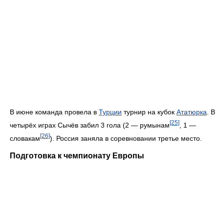
В июне команда провела в
Турции
турнир на кубок
Ататюрка
. В
[25]
четырёх играх Сычёв забил 3 гола (2 — румынам
, 1 —
[26]
словакам
). Россия заняла в соревновании третье место.
Подготовка к чемпионату Европы