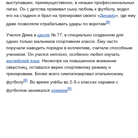
выступавших, преимущественно, в низших профессиональных
лигах. Он с детства прививал сыну любовь к футболу, водил
его на стадион и брал на тренировки своего «
Динамо
», где ему
[8]
даже позволяли отрабатывать удары по воротам
.
Учился Дима в
школе
№ 77, в специально созданном для
одних только мальчиков спортивном классе. Ему часто
поручали наводить порядок в коллективе, считали способным
учеником. Он учился неплохо, особенно любил изучать
английский язык
. Несмотря на повышенное внимание
сверстниц, оставался верен спортивному режиму и
тренировкам. Более всего симпатизировал итальянскому
[8]
футболу
. Во время учёбы во 2-3-х классах наравне с
[9]
футболом занимался
хоккеем
.