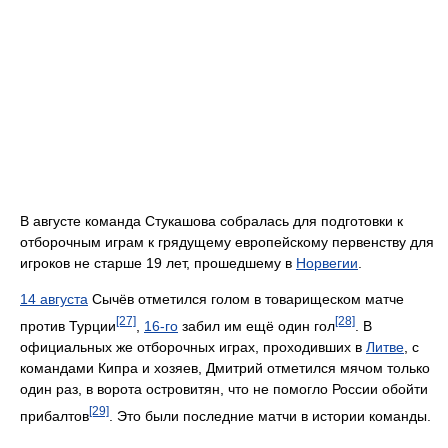
В августе команда Стукашова собралась для подготовки к
отборочным играм к грядущему европейскому первенству для
игроков не старше 19 лет, прошедшему в
Норвегии
.
14 августа
Сычёв отметился голом в товарищеском матче
[27]
[28]
против Турции
,
16-го
забил им ещё один гол
. В
официальных же отборочных играх, проходивших в
Литве
, с
командами Кипра и хозяев, Дмитрий отметился мячом только
один раз, в ворота островитян, что не помогло России обойти
[29]
прибалтов
. Это были последние матчи в истории команды.