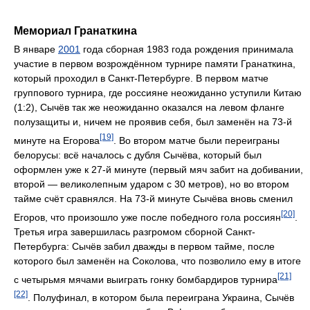
Мемориал Гранаткина
В январе
2001
года сборная 1983 года рождения принимала
участие в первом возрождённом турнире памяти Гранаткина,
который проходил в Санкт-Петербурге. В первом матче
группового турнира, где россияне неожиданно уступили Китаю
(1:2), Сычёв так же неожиданно оказался на левом фланге
полузащиты и, ничем не проявив себя, был заменён на 73-й
[19]
минуте на Егорова
. Во втором матче были переиграны
белорусы: всё началось с дубля Сычёва, который был
оформлен уже к 27-й минуте (первый мяч забит на добивании,
второй — великолепным ударом с 30 метров), но во втором
тайме счёт сравнялся. На 73-й минуте Сычёва вновь сменил
[20]
Егоров, что произошло уже после победного гола россиян
.
Третья игра завершилась разгромом сборной Санкт-
Петербурга: Сычёв забил дважды в первом тайме, после
которого был заменён на Соколова, что позволило ему в итоге
[21]
с четырьмя мячами выиграть гонку бомбардиров турнира
[22]
. Полуфинал, в котором была переиграна Украина, Сычёв