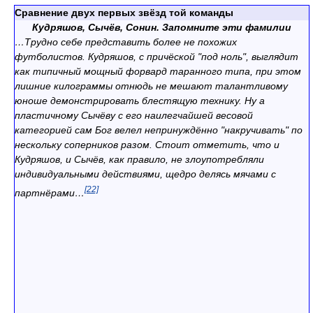
Сравнение двух первых звёзд той команды
Кудряшов, Сычёв, Сонин. Запомните эти фамилии
…Трудно себе представить более не похожих
футболистов. Кудряшов, с причёской "под ноль", выглядит
как типичный мощный форвард таранного типа, при этом
лишние килограммы отнюдь не мешают талантливому
юноше демонстрировать блестящую технику. Ну а
пластичному Сычёву с его наилегчайшей весовой
категорией сам Бог велел непринуждённо "накручивать" по
нескольку соперников разом. Стоит отметить, что и
Кудряшов, и Сычёв, как правило, не злоупотребляли
индивидуальными действиями, щедро делясь мячами с
[22]
партнёрами…