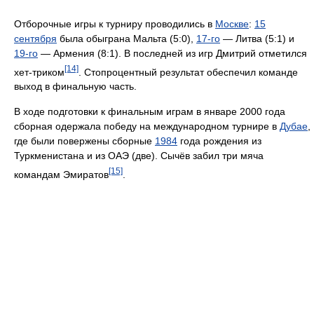
Отборочные игры к турниру проводились в
Москве
:
15
сентября
была обыграна Мальта (5:0),
17-го
— Литва (5:1) и
19-го
— Армения (8:1). В последней из игр Дмитрий отметился
[14]
хет-триком
. Стопроцентный результат обеспечил команде
выход в финальную часть.
В ходе подготовки к финальным играм в январе 2000 года
сборная одержала победу на международном турнире в
Дубае
,
где были повержены сборные
1984
года рождения из
Туркменистана и из ОАЭ (две). Сычёв забил три мяча
[15]
командам Эмиратов
.