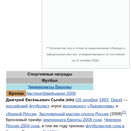
** Количество игр и голов за национальную сборную в
официальных матчах, откорректировано по состоянию
на 11 октября 2008.
Спортивные награды
Футбол
Чемпионаты Европы
Бронза
Австрия/Швейцария 2008
Дми́трий Евге́ньевич Сычёв
(
26 октября
1983
,
Омск
) —
(info)
российский
футболист
, игрок
московского
«Локомотива»
и
[1]
сборной России
.
Заслуженный мастер спорта России
(2008)
.
Бронзовый призёр
чемпионата Европы 2008 года
.
Чемпион
России 2004 года
, в том же году признан
футболистом года в