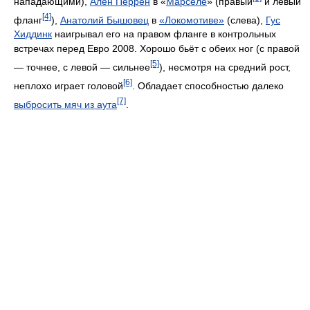
нападающими),
Ален Перрен
в «
Марселе
» (правый
и левый
[4]
фланг
),
Анатолий Бышовец
в
«Локомотиве»
(слева),
Гус
Хиддинк
наигрывал его на правом фланге в контрольных
встречах перед Евро 2008. Хорошо бьёт с обеих ног (с правой
[5]
— точнее, с левой — сильнее
), несмотря на средний рост,
[6]
неплохо играет головой
. Обладает способностью далеко
[7]
выбросить мяч из аута
.