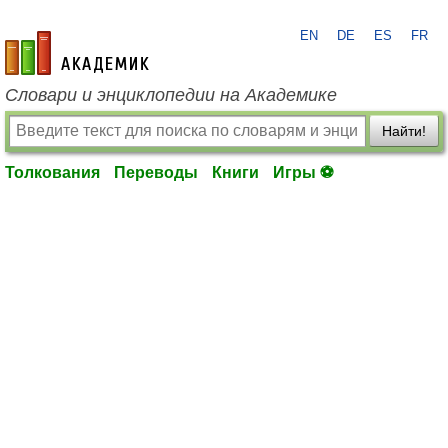
EN
DE
ES
FR
academic.ru
Словари и энциклопедии на Академике
Найти!
Толкования
Переводы
Книги
Игры ⚽