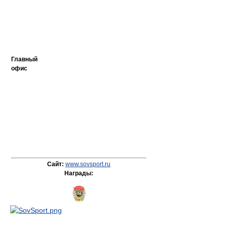
Главный
офис
Сайт:
www.sovsport.ru
Награды: