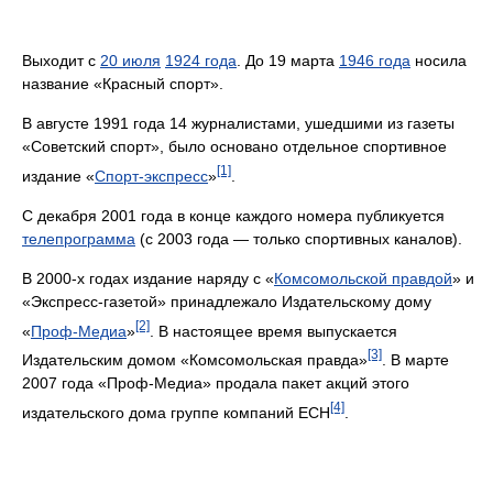
Выходит с
20 июля
1924 года
. До 19 марта
1946 года
носила
название «Красный спорт».
В августе 1991 года 14 журналистами, ушедшими из газеты
«Советский спорт», было основано отдельное спортивное
[1]
издание «
Спорт-экспресс
»
.
С декабря 2001 года в конце каждого номера публикуется
телепрограмма
(с 2003 года — только спортивных каналов).
В 2000-х годах издание наряду с «
Комсомольской правдой
» и
«Экспресс-газетой» принадлежало Издательскому дому
[2]
«
Проф-Медиа
»
. В настоящее время выпускается
[3]
Издательским домом «Комсомольская правда»
. В марте
2007 года «Проф-Медиа» продала пакет акций этого
[4]
издательского дома группе компаний ЕСН
.