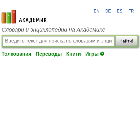
EN
DE
ES
FR
academic.ru
Словари и энциклопедии на Академике
Найти!
Толкования
Переводы
Книги
Игры ⚽