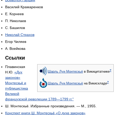
Василий Крамаренков
Е. Корнеев
П. Николаев
С. Башилов
Николай Страхов
Егор Чиляев
А. Воейкова
Ссылки
Плавинская
?
Шарль Луи Монтескьё
в Викицитатнике
Н.Ю.
«Дух
законов»
?
Монтескьё и
Шарль Луи Монтескьё
на Викискладе
публицистика
Великой
французской революции 1789—1799 гг."
Ш. Монтескьё. Избранные произведения. — М., 1955.
Конспект книги Ш. Монтескьё «О духе законов»