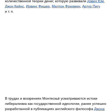
количественной теории денег, которую развивали
Дэвид Юм
,
Джон Кейнс
,
Ирвинг Фишер
,
Милтон Фридмен
,
Артур Пигу
и т. п.
В трудах и воззрениях Монтескьё усматриваются истоки
либерализма как государственной идеологии, ранее успешно
разработанной в публикациях английского философа
Джона