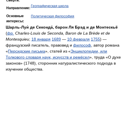
смерти:
Географическая школа
Направление:
Основные
Политическая философия
интересы:
Шарль-Луи́ де Секонда́, барон Ля Брэд и де Монтескьё
(
фр.
Charles-Louis de Seconda, Baron de La Brède et de
Montesquieu
;
18 января
1689
—
10 февраля
1755
) —
французский писатель, правовед и
философ
, автор романа
«
Персидские письма
», статей из «
Энциклопедии, или
Толкового словаря наук, искусств и ремёсел
», труда «О духе
законов» (1748), сторонник натуралистического подхода в
изучении общества.