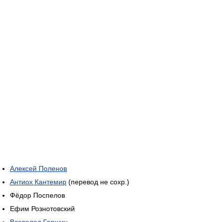
Алексей Поленов
Антиох Кантемир
(перевод не сохр.)
Фёдор Поспелов
Ефим Рознотовский
Всеволод Гаршин