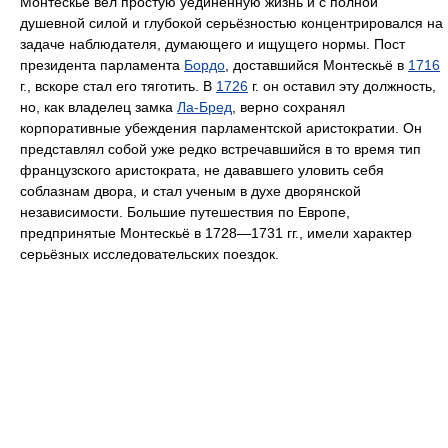
Монтескьё вёл простую уединённую жизнь и с полной
душевной силой и глубокой серьёзностью концентрировался на
задаче наблюдателя, думающего и ищущего нормы. Пост
президента парламента
Бордо
, доставшийся Монтескьё в
1716
г., вскоре стал его тяготить. В
1726
г. он оставил эту должность,
но, как владелец замка
Ла-Бред
, верно сохранял
корпоративные убеждения парламентской аристократии. Он
представлял собой уже редко встречавшийся в то время тип
французского аристократа, не дававшего уловить себя
соблазнам двора, и стал ученым в духе дворянской
независимости. Большие путешествия по Европе,
предпринятые Монтескьё в 1728—1731 гг., имели характер
серьёзных исследовательских поездок.