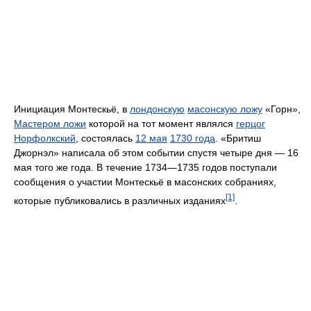
Инициация Монтескьё, в
лондонскую
масонскую ложу
«Горн»,
Мастером ложи
которой на тот момент являлся
герцог
Норфолкский
, состоялась
12 мая
1730 года
. «Бритиш
Джорнэл» написала об этом событии спустя четыре дня — 16
мая того же года. В течение 1734—1735 годов поступали
сообщения о участии Монтескьё в масонских собраниях,
[1]
которые публиковались в различных изданиях
.