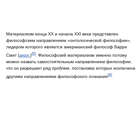
Материализм конца XX и начала XXI века представлен
философским направлением «онтологической философии»,
лидером которого является американский философ Барри
[5]
Смит (
англ.
)
. Философский материализм именно потому
можно назвать самостоятельным направлением философии,
что он разрешает ряд проблем, постановка которых исключена
[6]
другими направлениями философского познания
.