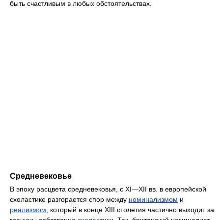
быть счастливым в любых обстоятельствах.
Средневековье
В эпоху расцвета средневековья, с XI—XII вв. в европейской
схоластике разгорается спор между
номинализмом
и
реализмом
, который в конце XIII столетия частично выходит за
границы собственно
схоластики
. Так, британский номиналист