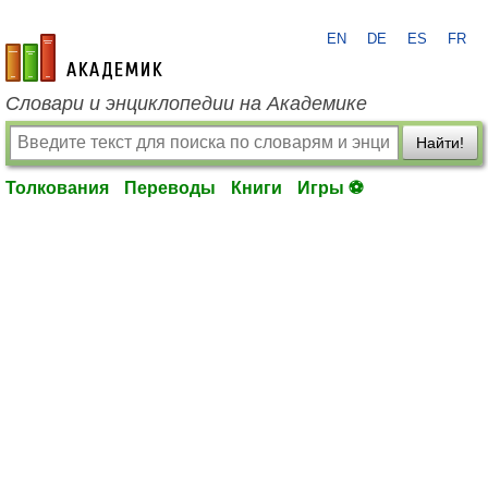
EN
DE
ES
FR
academic.ru
Словари и энциклопедии на Академике
Найти!
Толкования
Переводы
Книги
Игры ⚽