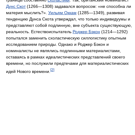
Дунс Скот
(1266—1308) задавался вопросом: «не способна ли
материя мыслить?».
Уильям Оккам
(1285—1349), развивая
тенденцию Дунса Скота утверждал, что только индивидуумы и
представляют собой подлинную, вне субъекта существующую,
реальность. Естествоиспытатель
Роджер Бэкон
(1214—1292)
попытался заменить схоластическую силлогистику опытным
исследованием природы. Однако и Роджер Бэкон и
номиналисты не являлись подлинными материалистами,
оставаясь в рамках идеалистических представлений своего
времени, но послужили предтечами для материалистических
[2]
идей Нового времени.