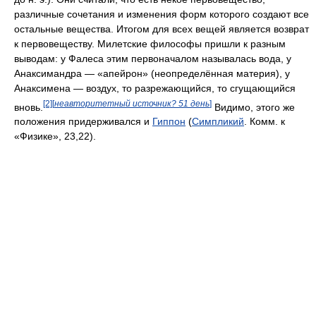
различные сочетания и изменения форм которого создают все
остальные вещества. Итогом для всех вещей является возврат
к первовеществу. Милетские философы пришли к разным
выводам: у Фалеса этим первоначалом называлась вода, у
Анаксимандра — «апейрон» (неопределённая материя), у
Анаксимена — воздух, то разрежающийся, то сгущающийся
[2]
[
неавторитетный источник? 51 день
]
вновь.
Видимо, этого же
положения придерживался и
Гиппон
(
Симпликий
. Комм. к
«Физике», 23,22).