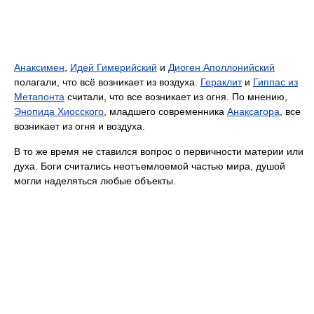
Анаксимен
,
Идей Гимерийский
и
Диоген Аполлонийский
полагали, что всё возникает из воздуха.
Гераклит
и
Гиппас из
Метапонта
считали, что все возникает из огня. По мнению,
Энопида Хиосского
, младшего современника
Анаксагора
, все
возникает из огня и воздуха.
В то же время не ставился вопрос о первичности материи или
духа. Боги считались неотъемлоемой частью мира, душой
могли наделяться любые объекты.