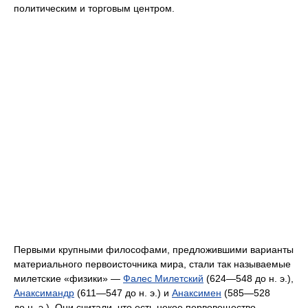
политическим и торговым центром.
Первыми крупными философами, предложившими варианты
материального первоисточника мира, стали так называемые
милетские «физики» —
Фалес Милетский
(624—548 до н. э.),
Анаксимандр
(611—547 до н. э.) и
Анаксимен
(585—528
до н. э.). Они считали, что есть некое первовещество,