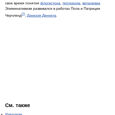
свое время понятия
флогистона
,
теплорода
,
витализма
.
Элиминативизм развивался в работах Пола и Патриции
[7]
Черчленд
,
Дэниэля Деннета
.
См. также
Идеализм