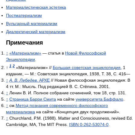
Материалистическая эстетика
Постматериализм
Вульгарный материализм
Диалектический материализм
Примечания
↑
«Материализм»
— статья в
Новой Философской
Энциклопедии
.
1
2
↑
«Материализм» //
Большая советская энциклопедия
, 1
издание, — М.: Советская энциклопедия, 1938, Т. 38, С. 416—
↑
А. В. Лебедев
. АРХЕ
// Новая философская энциклопедия: В
4 тт. М.: Мысль. Под редакцией В. С. Стёпина. 2001.
↑
Ленин В. И. Полное собрание сочинений, том 18, стр. 131.
↑
Страница Барри Смита
на сайте
университета Баффало
.
↑
см.
Метод познания современного философского
материализма
на сайте «Концепция двух продолжений».
↑
Churchland, P.M. (1988). Matter and Consciousness, revised Ed.
Cambridge, MA, The MIT Press.
ISBN 0-262-53074-0
.