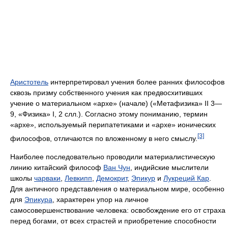
Аристотель
интерпретировал учения более ранних философов
сквозь призму собственного учения как предвосхитивших
учение о материальном «архе» (начале) («Метафизика» II 3—
9, «Физика» I, 2 слл.). Согласно этому пониманию, термин
«архе», используемый перипатетиками и «архе» ионических
[3]
философов, отличаются по вложенному в него смыслу.
Наиболее последовательно проводили материалистическую
линию китайский философ
Ван Чун
, индийские мыслители
школы
чарваки
,
Левкипп
,
Демокрит
,
Эпикур
и
Лукреций Кар
.
Для античного представления о материальном мире, особенно
для
Эпикура
, характерен упор на личное
самосовершенствование человека: освобождение его от страха
перед богами, от всех страстей и приобретение способности