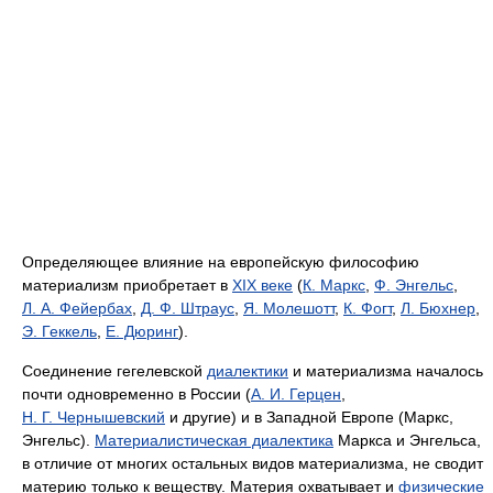
Определяющее влияние на европейскую философию
материализм приобретает в
XIX веке
(
К. Маркс
,
Ф. Энгельс
,
Л. А. Фейербах
,
Д. Ф. Штраус
,
Я. Молешотт
,
К. Фогт
,
Л. Бюхнер
,
Э. Геккель
,
Е. Дюринг
).
Соединение гегелевской
диалектики
и материализма началось
почти одновременно в России (
А. И. Герцен
,
Н. Г. Чернышевский
и другие) и в Западной Европе (Маркс,
Энгельс).
Материалистическая диалектика
Маркса и Энгельса,
в отличие от многих остальных видов материализма, не сводит
материю только к веществу. Материя охватывает и
физические