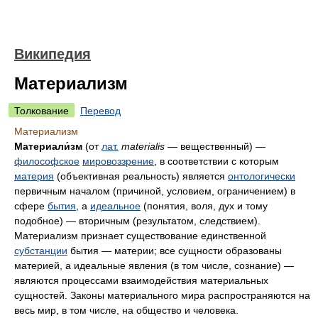
Википедия
Материализм
Толкование
Перевод
Материализм
Материали́зм
(от
лат.
materialis
— вещественный) —
философское
мировоззрение
, в соответствии с которым
материя
(объективная реальность) является
онтологически
первичным началом (причиной, условием, ограничением) в
сфере
бытия
, а
идеальное
(понятия, воля, дух и тому
подобное) — вторичным (результатом, следствием).
Материализм признает существование единственной
субстанции
бытия — материи; все сущности образованы
материей, а идеальные явления (в том числе, сознание) —
являются процессами взаимодействия материальных
сущностей. Законы материального мира распространяются на
весь мир, в том числе, на общество и человека.