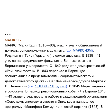
* * *
МАРКС Карл
МАРКС (Marx) Карл (1818—83), мыслитель и общественный
деятель, основоположник марксизма
(
см.
МАРКСИЗМ
)
.
Родился в г. Трир (Германия) в семье адвоката. В 1835—41
учился на юридическом факультете Боннского, затем
Берлинского университета. С 1842 редактор демократической
«Рейнской газеты». В 1843 переехал в Париж, где
познакомился с представителями социалистического и
демократического движения в 1844 началась дружба Маркса с
Ф. Энгельсом
(
см.
ЭНГЕЛЬС Фридрих
)
. В 1845 Маркс переехал
в Брюссель. В период революционных событий в Европе 1848
—49 активно участвовал в работе международной организации
«Союз коммунистов» и вместе с Энгельсом написал ее
программу «Манифест Коммунистической партии» (1848). В