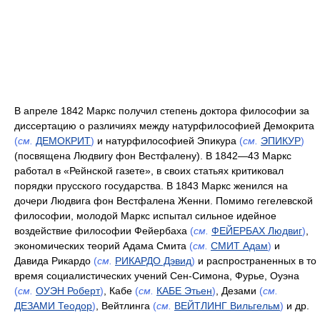
В апреле 1842 Маркс получил степень доктора философии за
диссертацию о различиях между натурфилософией Демокрита
(
см.
ДЕМОКРИТ
)
и натурфилософией Эпикура
(
см.
ЭПИКУР
)
(посвящена Людвигу фон Вестфалену). В 1842—43 Маркс
работал в «Рейнской газете», в своих статьях критиковал
порядки прусского государства. В 1843 Маркс женился на
дочери Людвига фон Вестфалена Женни. Помимо гегелевской
философии, молодой Маркс испытал сильное идейное
воздействие философии Фейербаха
(
см.
ФЕЙЕРБАХ Людвиг
)
,
экономических теорий Адама Смита
(
см.
СМИТ Адам
)
и
Давида Рикардо
(
см.
РИКАРДО Дэвид
)
и распространенных в то
время социалистических учений Сен-Симона, Фурье, Оуэна
(
см.
ОУЭН Роберт
)
, Кабе
(
см.
КАБЕ Этьен
)
, Дезами
(
см.
ДЕЗАМИ Теодор
)
, Вейтлинга
(
см.
ВЕЙТЛИНГ Вильгельм
)
и др.