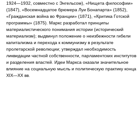
1924—1932, совместно с Энгельсом), «Нищета философии»
(1847), «Восемнадцатое брюмера Луи Бонапарта» (1852),
«Гражданская война во Франции» (1871), «Критика Готской
программы» (1875). Маркс разработал принципы
материалистического понимания истории (исторический
материализм); выдвинул положение о неизбежности гибели
капитализма и перехода к коммунизму в результате
пролетарской революции; утверждал необходимость
ликвидации частной собственности, парламентских институтов
и разделения властей. Идеи Маркса оказали значительное
влияние на социальную мысль и политическую практику конца
XIX—XX вв.