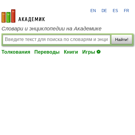
EN
DE
ES
FR
academic.ru
Словари и энциклопедии на Академике
Найти!
Толкования
Переводы
Книги
Игры ⚽