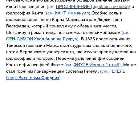
человеком, на его мировоззрение большое влияние оказали
идеи Просвещения
(
см.
ПРОСВЕЩЕНИЕ (идейное течение)
)
и
философия Канта.
(
см.
КАНТ Иммануил
)
Особую роль в
формировании юного Карла Маркса сыграл Людвиг фон
Вестфален, который привил ему любовь к античности,
Шекспиру и романтизму, познакомил с сен-симонизмом
(
см.
СЕН-СИМОН Клод Анри де Рувруа
)
. В 1835 после окончания
Трирской гимназии Маркс стал студентом сначала Боннского,
потом Берлинского университета, где изучал преимущественно
философию и историю. Пережив увлечение философией
Канта и философией Фихте
(
см.
ФИХТЕ Иоганн Готлиб
)
, Маркс
стал горячим приверженцем системы Гегеля.
(
см.
ГЕГЕЛЬ
Георг Вильгельм Фридрих
)