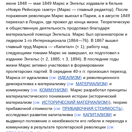
июне 1848 — мае 1849 Маркс и Энгельс издавали в Кельне
«Новую Рейнскую газету» (Маркс — главный редактор). После
поражения революции Маркс выехал в Париж, а в августе 1849
переехал в Лондон, где прожил до конца жизни. Теоретическую
и общественную деятельность продолжал благодаря
материальной помощи Энгельса. Маркс был организатором и
лидером 1-го Интернационала (1864—76). В 1867 вышел
главный труд Маркса — «Капитал» (т. 1); работу над
следующими томами Маркс не завершил, их подготовил к
изданию Энгельс (т. 2, 1885; т. 3, 1894). В последние годы
жизни Маркс активно участвовал в формировании
пролетарских партий. В середине 40-х гг. произошел переход
Маркса от идеализма
(
см.
ИДЕАЛИЗМ
)
и революционного
демократизма к материализму
(
см.
МАТЕРИАЛИЗМ
)
и
коммунизму
(
см.
КОММУНИЗМ
)
. Маркс разработал принципы
материалистического понимания истории (исторический
материализм
(
см.
ИСТОРИЧЕСКИЙ МАТЕРИАЛИЗМ
)
), теорию
прибавочной стоимости
(
см.
ПРИБАВОЧНАЯ СТОИМОСТЬ
)
,
исследовал развитие капитализма
(
см.
КАПИТАЛИЗМ
)
и
выдвинул положение о неизбежности его гибели и перехода к
коммунизму в результате пролетарской революции
(
см.