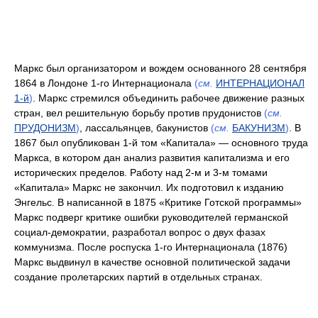
Маркс был организатором и вождем основанного 28 сентября
1864 в Лондоне 1-го Интернационала
(
см.
ИНТЕРНАЦИОНАЛ
1-й
)
. Маркс стремился объединить рабочее движение разных
стран, вел решительную борьбу против прудонистов
(
см.
ПРУДОНИЗМ
)
, лассальянцев, бакунистов
(
см.
БАКУНИЗМ
)
. В
1867 был опубликован 1-й том «Капитала» — основного труда
Маркса, в котором дан анализ развития капитализма и его
исторических пределов. Работу над 2-м и 3-м томами
«Капитала» Маркс не закончил. Их подготовил к изданию
Энгельс. В написанной в 1875 «Критике Готской программы»
Маркс подверг критике ошибки руководителей германской
социал-демократии, разработал вопрос о двух фазах
коммунизма. После роспуска 1-го Интернационала (1876)
Маркс выдвинул в качестве основной политической задачи
создание пролетарских партий в отдельных странах.