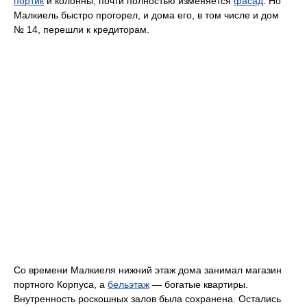
портик
и колонны, почти полностью изменяется
фасад
. Но
Малкиель быстро прогорел, и дома его, в том числе и дом
№ 14, перешли к кредиторам.
Со времени Малкиеля нижний этаж дома занимал магазин
портного Корпуса, а
бельэтаж
— богатые квартиры.
Внутренность роскошных залов была сохранена. Остались