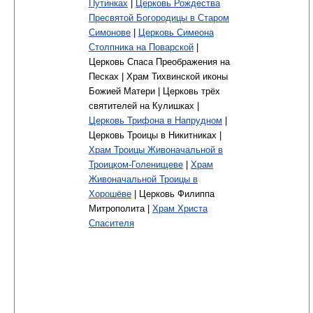
Путинках
|
Церковь Рождества
Пресвятой Богородицы в Старом
Симонове
|
Церковь Симеона
Столпника на Поварской
|
Церковь Спаса Преображения на
Песках | Храм Тихвинской иконы
Божией Матери | Церковь трёх
святителей на Кулишках |
Церковь Трифона в Напрудном
|
Церковь Троицы в Никитниках |
Храм Троицы Живоначальной в
Троицком-Голенищеве
|
Храм
Живоначальной Троицы в
Хорошёве
| Церковь Филиппа
Митрополита |
Храм Христа
Спасителя