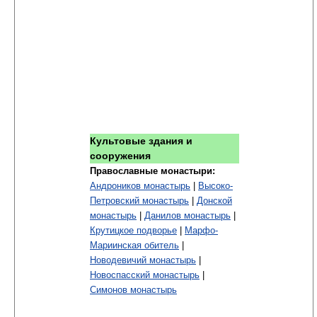
Культовые здания и
сооружения
Православные монастыри:
Андроников монастырь
|
Высоко-
Петровский монастырь
|
Донской
монастырь
|
Данилов монастырь
|
Крутицкое подворье
|
Марфо-
Мариинская обитель
|
Новодевичий монастырь
|
Новоспасский монастырь
|
Симонов монастырь