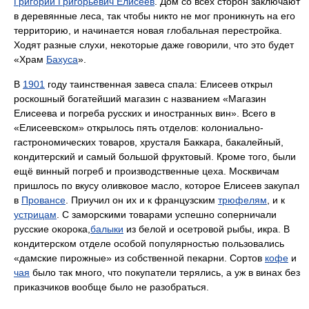
Григорий Григорьевич Елисеев
. Дом со всех сторон заключают
в деревянные леса, так чтобы никто не мог проникнуть на его
территорию, и начинается новая глобальная перестройка.
Ходят разные слухи, некоторые даже говорили, что это будет
«Храм
Бахуса
».
В
1901
году таинственная завеса спала: Елисеев открыл
роскошный богатейший магазин с названием «Магазин
Елисеева и погреба русских и иностранных вин». Всего в
«Елисеевском» открылось пять отделов: колониально-
гастрономических товаров, хрусталя Баккара, бакалейный,
кондитерский и самый большой фруктовый. Кроме того, были
ещё винный погреб и производственные цеха. Москвичам
пришлось по вкусу оливковое масло, которое Елисеев закупал
в
Провансе
. Приучил он их и к французским
трюфелям
, и к
устрицам
. С заморскими товарами успешно соперничали
русские окорока,
балыки
из белой и осетровой рыбы, икра. В
кондитерском отделе особой популярностью пользовались
«дамские пирожные» из собственной пекарни. Сортов
кофе
и
чая
было так много, что покупатели терялись, а уж в винах без
приказчиков вообще было не разобраться.