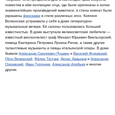
поместив в нём коллекцию отца, где были оригиналы и копии
знаменитейших произведений живописи, а стены комнат были
украшены
фресками
в стиле различных эпох. Княгиня
Волконская устраивала у себя в доме литературно-
музыкальные вечера. Её салоны пользовались большой
известностью. В доме выступали великосветские любители —
известный виолончелист граф Михаил Юрьевич Виельгорский,
певица Екатерина Петровна Лунина-Риччи, а также другие
талантливые музыканты и певцы итальянской оперы. В доме
бывали
Александр Сергеевич Пушкин
и
Василий Жуковский
,
Пётр Вяземский
,
Фёдор Тютчев
,
Денис Давыдов
и
Александр
Одоевский
,
Иван Тургенев
,
Александр Алябьев
и многие
другие.