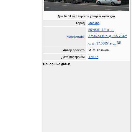
Дом № 14 по Тверской улице в наши дни
Город
Москва
55°45′51.12″ с. ш.
37°36′23.4″ в. д.
/
55.7642°
Координаты
(G)
с. ш.
37.6065° в. д.
Автор проекта
М. Ф. Казаков
Дата постройки
1790-е
Основные даты: