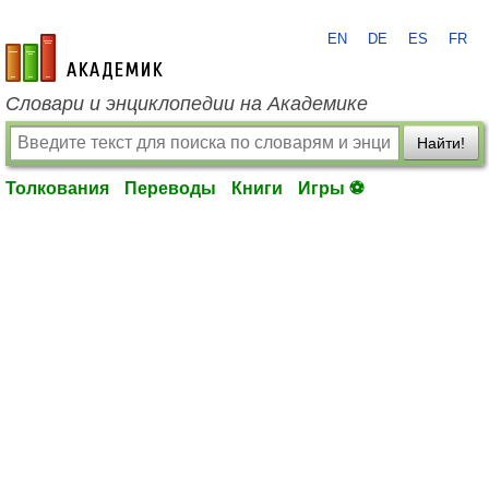
EN
DE
ES
FR
academic.ru
Словари и энциклопедии на Академике
Найти!
Толкования
Переводы
Книги
Игры ⚽