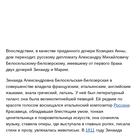
Впоследствии, в качестве приданного дочери Козицких Анны,
дом переходит, русскому дипломату Александру Михайловичу
Белосельскому-Белозерскому, имевшему от первого брака
двух дочерей Зинаиду и Марию.
Зинаида Александровна Белосельская-Белозерская в
совершенстве владела французским, итальянским, английским
языками, знала греческий, латынь. У неё был литературный
талант, она была великолепнейшей певицей. Её редким по
красоте голосом восхищался итальянский композитор
Россини
.
Красавица, обладавшая блестящим умом, тонкая
ценительница и покровительница искусств, она сочиняла
музыку, ставила оперы, где выступала в главных ролях, писала
стихи и прозу, увлекалась живописью. В
1811
году Зинаида