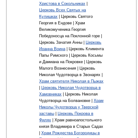
Христова в Сокольниках
|
Церковь Всех Святых на
Кулишках
| Церковь Святого
Георгия в Ендове | Храм
Великомученика Георгия
Победоносца на Поклонной горе |
Церковь Зачатия Анны |
Церковь
Иоанна Воина
| Церковь Климента
Папы Римского | Церковь Косьмы
и Дамиана на Покровке | Церковь
Малого Вознесения | Церковь
Николая Чудотворца в Звонарях |
Храм святителя Николая в Пыжах
|
Церковь Николая Чудотворца в
Хамовниках
| Церковь Николая
Чудотворца на Болвановке |
Храм
Николы Чудотворца у Тверской
заставы
|
Церковь Покрова в
Филях
| Храм равноапостольного
князя Владимира в Старых Садах
|
Храм Рождества Богородицы в