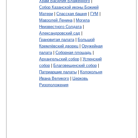
Храм Василия Блаженного
|
Собор Казанской иконы Божией
Матери
|
Спасская башня
|
ГУМ
|
Мавзолей Ленина
|
Могила
Неизвестного Солдата
|
Александровский сад
|
Грановитая палата
|
Большой
Кремлёвский дворец
|
Оружейная
палата
|
Соборная площадь
|
Архангельский собор
|
Успенский
собор
|
Благовещенский собор
|
Патриаршие палаты
|
Колокольня
Ивана Великого
|
Церковь
Ризоположения